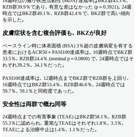
16週時点の最小疾患活動性 (MDA) 達成率はBKZ群43.3％､
RZB群39.9％であり､ 有意な差はなかった (p＝0.3921)｡ 24週
時点ではBKZ群49.1％､ RZB群42.4％で､ BKZ群で高い傾向
を示した｡
皮膚症状を含む複合評価も､ BKZが良好
ベースライン時に体表面積 (BSA) 3％超の皮膚病変を有する
患者におけるACR50＋PASI100達成率は､ 16週時点でBKZ群
33.5％､ RZB群24.4％ (nominal p＝0.0800) で､ 24週時点ではそ
れぞれ39.2％､ 34.1％だった｡
PASI100達成率は､ 12週時点までBKZ群でRZB群を上回り､
16週時点ではBKZ群53.4％､ RZB群46.6％､ 24週時点では
59.7％､ 59.1％と同程度であった｡
安全性は両群で概ね同等
24週時点までの有害事象 (TEAE) はBKZ群58.1％､ RZB群
55.3％に認められ､ 重篤なTEAEはそれぞれ1.8％､ 3.3％､
TEAEによる治療中止は1.4％､ 1.1％だった｡