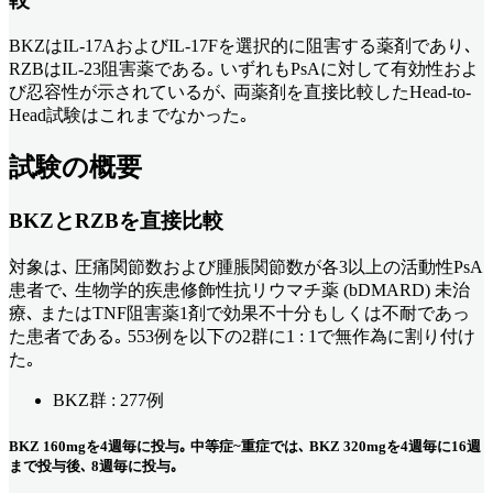
BKZはIL-17AおよびIL-17Fを選択的に阻害する薬剤であり､
RZBはIL-23阻害薬である｡ いずれもPsAに対して有効性およ
び忍容性が示されているが､ 両薬剤を直接比較したHead-to-
Head試験はこれまでなかった｡
試験の概要
BKZとRZBを直接比較
対象は､ 圧痛関節数および腫脹関節数が各3以上の活動性PsA
患者で､ 生物学的疾患修飾性抗リウマチ薬 (bDMARD) 未治
療､ またはTNF阻害薬1剤で効果不十分もしくは不耐であっ
た患者である｡ 553例を以下の2群に1 : 1で無作為に割り付け
た｡
BKZ群 : 277例
BKZ 160mgを4週毎に投与｡ 中等症~重症では､ BKZ 320mgを4週毎に16週
まで投与後､ 8週毎に投与｡