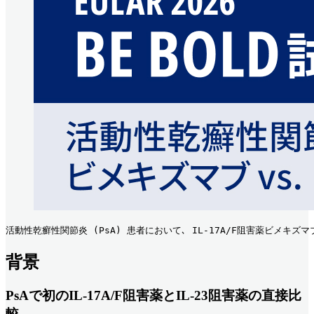
活動性乾癬性関節炎 (PsA) 患者において､ IL-17A/F阻害薬ビメキズマブ
背景
PsAで初のIL-17A/F阻害薬とIL-23阻害薬の直接比
較