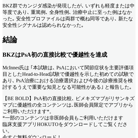
BKZ群でカンジダ感染が発現したが､ いずれも軽度または中
等度であり､ 重篤例､ 全身性例､ 治療中止に至った例はなか
った｡ 安全性プロファイルは両群で概ね同等であり､ 新たな
安全性シグナルは認められなかった｡
結論
BKZはPsA初の直接比較で優越性を達成
McInnes氏は ｢本試験は､ PsAにおいて関節症状を主要評価項
目としたHead-to-Head試験で優越性を示した初めての試験で
あり､ PsA治療における治療選択および今後の診療推奨を検
討するうえで重要な知見となる可能性がある｣ と報告した｡
【BE BOLD】PsA初の直接比較､ ビメキズマブがリサンキズ
マブに優越性
の全コンテンツは､医師会員限定でアプリから
ご利用いただけます*。
*一部のコンテンツは非医師会員もご利用いただけます
臨床支援アプリHOKUTOをダウンロードしてご覧くださ
い。
今すぐ無料ダウンロード！