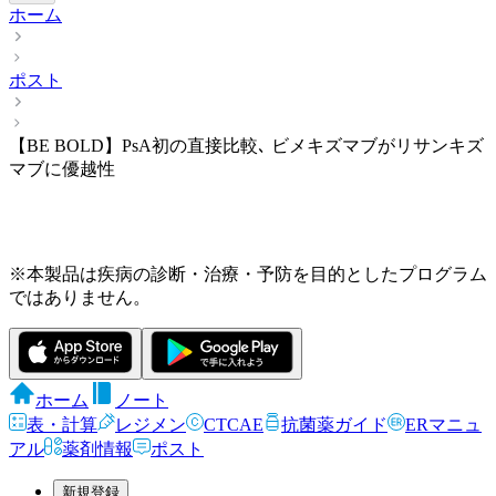
ホーム
ポスト
【BE BOLD】PsA初の直接比較､ ビメキズマブがリサンキズ
マブに優越性
※本製品は疾病の診断・治療・予防を目的としたプログラム
ではありません。
ホーム
ノート
表・計算
レジメン
CTCAE
抗菌薬ガイド
ERマニュ
アル
薬剤情報
ポスト
新規登録