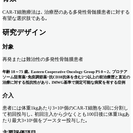
CAR-T細胞療法は､ 治療歴のある多発性骨髄腫患者に対する
有望な選択肢である｡
研究デザイン
対象
再発または難治性の多発性骨髄腫患者
年齢 18～75 歳､ Eastern Cooperative Oncology Group PS 0～2､ プロテア
ソーム阻害薬･免疫調節薬･抗CD38抗体を含む2つ以上の前治療歴と直近の
治療に対する抵抗性があり､ IMWG基準で測定可能な病変を有する症例
介入
患者には体重1kgあたり3×10⁶個のCAR-T細胞を3回に分割し
て初回投与し､ 初回注入から少なくとも100日後に体重1kgあ
たり最大3×10⁶個をブースター投与した｡
主要評価項目