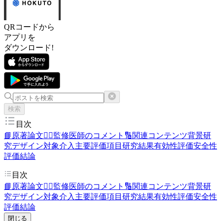
QRコードから
アプリを
ダウンロード!
検索
目次
📘原著論文
👨‍⚕️監修医師のコメント
🔢関連コンテンツ
背景
研
究デザイン
対象
介入
主要評価項目
研究結果
有効性評価
安全性
評価
結論
目次
📘原著論文
👨‍⚕️監修医師のコメント
🔢関連コンテンツ
背景
研
究デザイン
対象
介入
主要評価項目
研究結果
有効性評価
安全性
評価
結論
閉じる