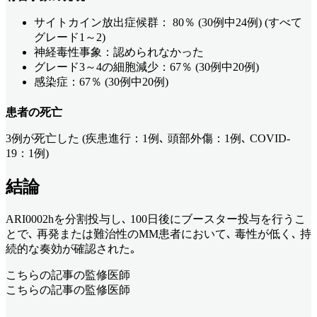
サイトカイン放出症候群： 80％ (30例中24例) (すべて
グレード1～2)
神経毒性事象：認められなかった
グレード3～4の細胞減少：67％ (30例中20例)
感染症：67％ (30例中20例)
患者の死亡
3例が死亡した (疾患進行：1例､ 頭部外傷：1例､ COVID-
19：1例)
結論
ARI0002hを分割投与し､ 100日後にブースター投与を行うこ
とで､ 再発または難治性のMM患者において､ 毒性が低く､ 持
続的な奏効が確認された｡
こちらの記事の監修医師
こちらの記事の監修医師