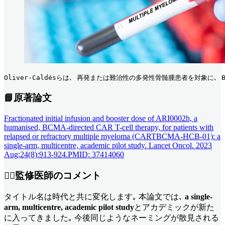
Oliver-Caldésらは､ 再発または難治性の多発性骨髄腫患者を対象に､ 
📘原著論文
Fractionated initial infusion and booster dose of ARI0002h, a
humanised, BCMA-directed CAR T-cell therapy, for patients with
relapsed or refractory multiple myeloma (CARTBCMA-HCB-01): a
single-arm, multicentre, academic pilot study. Lancet Oncol. 2023
Aug;24(8):913-924.PMID: 37414060
👨‍⚕️監修医師のコメント
タイトル名は時代と共に変化します｡ 本論文では､
a single-
arm, multicentre, academic pilot study
とアカデミックが新た
に入ってきました｡ 今後同じようなネーミングが散見される