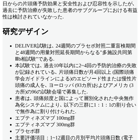
日からの片頭痛予防効果と安全性および忍容性を示したが､
過去に予防治療が失敗した患者のサブグループにおける有益
性は検討されていなかった.
研究デザイン
DELIVER試験は､ 24週間のプラセボ対照二重盲検期間
と48週間の用量対照延長期間からなる"多施設共同第
Ⅲb相試験"である.
本試験では､ 過去10年以内に2~4回の予防的治療の失敗
が記録されている､ 片頭痛日数が月4回以上 (国際頭痛
学会ガイドラインによる)のエピソード性または慢性片
頭痛の成人を､ ヨーロッパ (93カ所)およびアメリカ (3
カ所)の96の試験会場で募集した.
患者は､ 頭痛頻度と国によって層別化された中央無作
為化システムにより､ 以下の三群に1：1：1の割り合い
で無作為に割り付けられた.
エプティネズマブ 100mg群
エプティネズマブ 300mg群
プラセボ群
主要評価項目：1~12週目の月別平均片頭痛日数 (電子