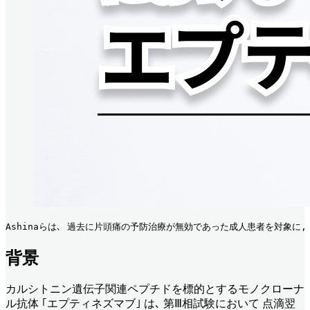
Ashinaらは､ 過去に片頭痛の予防治療が無効であった成人患者を対象に,
背景
カルシトニン遺伝子関連ペプチドを標的とするモノクローナ
ル抗体 ｢エプティネズマブ｣ は､ 第Ⅲ相試験において 点滴翌