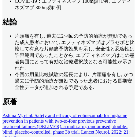
COVID-19：エプティネズマブ 100mg群1例 , エプティ
ネズマブ 300mg群1例
結論
片頭痛を有し, 過去に2~4回の予防的治療が無効であっ
た成人患者において, エプティネズマブはプラセボと比
較して有意な片頭痛予防効果を示し, 安全性と忍容性は
許容範囲であったことから, エプティネズマブはこの患
者集団にとって有効な治療選択肢となる可能性が示さ
れた.
今回の用量比較試験の延長により､ 片頭痛を有し, かつ
過去に予防的治療が無効であった患者における長期安
全性データが追加される予定である.
原著
Ashina M, et al. Safety and efficacy of eptinezumab for migraine
prevention in patients with two-to-four previous preventive
treatment failures (DELIVER): a multi-arm, randomised, double-
blind, placebo-controlled, phase 3b trial. Lancet Neurol. 2022; 21: