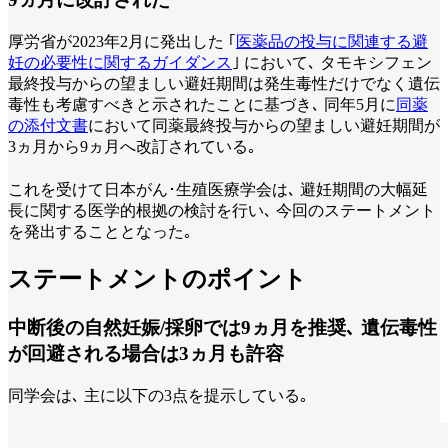
厚労省が2023年2月に発出した ｢
医薬品の投与に関連する避
妊の必要性に関するガイダンス
｣ において､ タモキシフェン
最終投与からの望ましい避妊期間は発生毒性だけでなく遺伝
毒性も考慮すべきと示されたことに基づき､ 同年5月に
同薬
の添付文書
において同薬最終投与からの望ましい避妊期間が
3ヵ月から9ヵ月へ改訂されている｡
これを受けて日本がん･生殖医療学会は､ 避妊期間の大幅延
長に関する医学的根拠の検討を行い､ 今回のステートメント
を発出することとなった｡
ステートメントのポイント
中断後の自然妊娠/採卵では9ヵ月を推奨､ 遺伝毒性
が回避される場合は3ヵ月も許容
同学会は､ 主に以下の3点を提示している｡