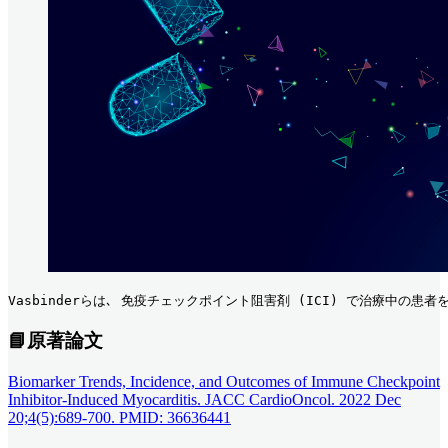
Vasbinderらは､ 免疫チェックポイント阻害剤 (ICI) で治療中の患
📘原著論文
Biomarker Trends, Incidence, and Outcomes of Immune Checkpoint
Inhibitor-Induced Myocarditis. JACC CardioOncol. 2022 Dec
20;4(5):689-700. PMID: 36636441