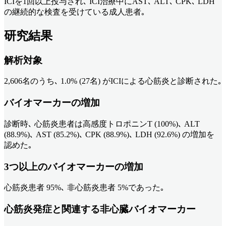
ICIを1回以上投与され､ ICI治療中にAST､ ALT､ CPK､ LDH
の継続的な検査を受けている成人患者｡
研究結果
解析対象
2,606名のうち､ 1.0% (27名) がICIによる心筋炎と診断された｡
バイオマーカーの増加
診断時､ 心筋炎患者は高感度トロポニンT (100%)､ ALT
(88.9%)､ AST (85.2%)､ CPK (88.9%)､ LDH (92.6%) の増加を
認めた｡
3つ以上のバイオマーカーの増加
心筋炎患者 95%､ 非心筋炎患者 5%であった｡
心筋炎発症と関連する非心臓バイオマーカー