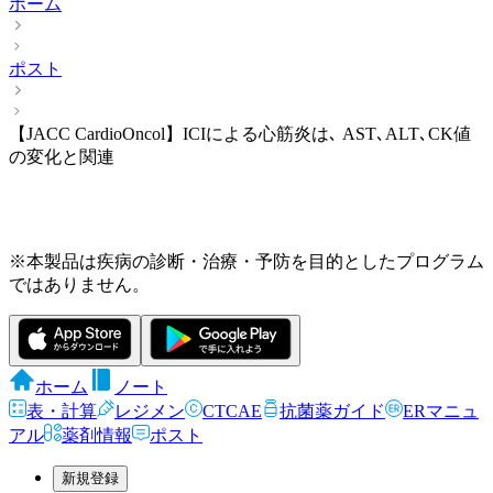
ホーム
ポスト
【JACC CardioOncol】ICIによる心筋炎は､ AST､ALT､CK値
の変化と関連
※本製品は疾病の診断・治療・予防を目的としたプログラム
ではありません。
ホーム
ノート
表・計算
レジメン
CTCAE
抗菌薬ガイド
ERマニュ
アル
薬剤情報
ポスト
新規登録