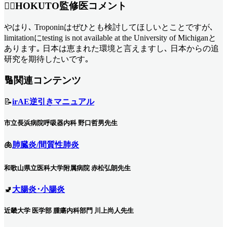
👨‍⚕️HOKUTO監修医コメント
やはり､ Troponinはぜひとも検討してほしいとことですが､
limitationにtesting is not available at the University of Michiganと
あります｡ 日本は恵まれた環境と言えますし､ 日本からの追
研究を期待したいです｡
🔢関連コンテンツ
📝
irAE逆引きマニュアル
市立長浜病院呼吸器内科 野口哲男先生
🫁
肺臓炎/間質性肺炎
和歌山県立医科大学附属病院 赤松弘朗先生
🚽
大腸炎･小腸炎
近畿大学 医学部 腫瘍内科部門 川上尚人先生