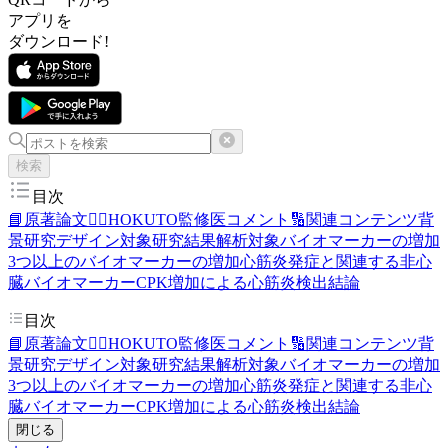
アプリを
ダウンロード!
検索
目次
📘原著論文
👨‍⚕️HOKUTO監修医コメント
🔢関連コンテンツ
背
景
研究デザイン
対象
研究結果
解析対象
バイオマーカーの増加
3つ以上のバイオマーカーの増加
心筋炎発症と関連する非心
臓バイオマーカー
CPK増加による心筋炎検出
結論
目次
📘原著論文
👨‍⚕️HOKUTO監修医コメント
🔢関連コンテンツ
背
景
研究デザイン
対象
研究結果
解析対象
バイオマーカーの増加
3つ以上のバイオマーカーの増加
心筋炎発症と関連する非心
臓バイオマーカー
CPK増加による心筋炎検出
結論
閉じる