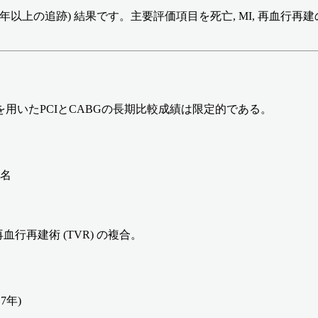
(10年以上の追跡) 結果です。主要評価項目を死亡, MI, 再血行再建の３
用いたPCIとCABGの長期比較成績は限定的である。
6名
行再建術 (TVR) の複合。
7年)