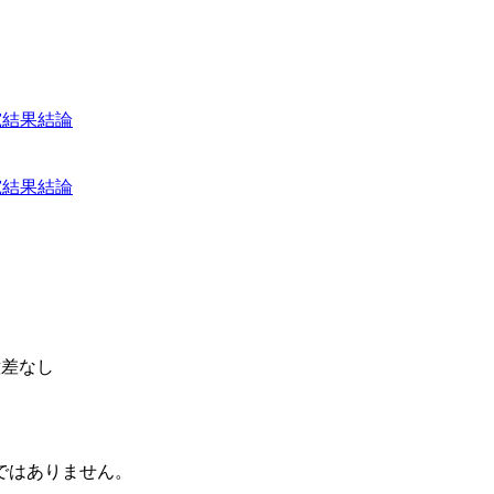
究結果
結論
究結果
結論
有意差なし
ではありません。