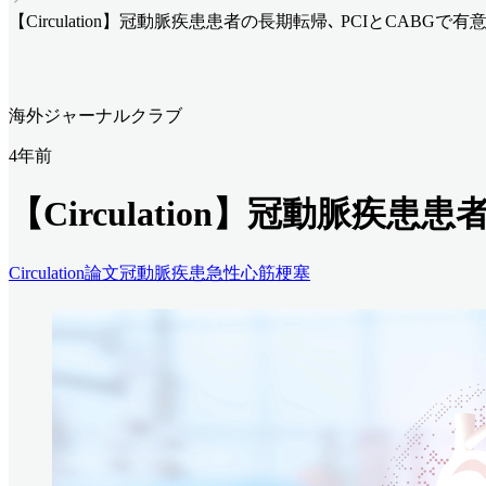
【Circulation】冠動脈疾患患者の長期転帰､ PCIとCABGで
海外ジャーナルクラブ
4年前
【Circulation】冠動脈疾
Circulation
論文
冠動脈疾患
急性心筋梗塞