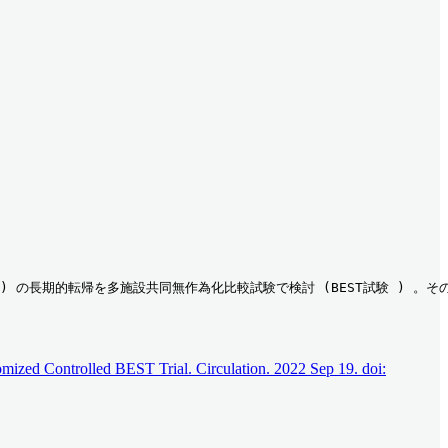
) の長期的転帰を多施設共同無作為化比較試験で検討 (BEST試験 ) 。そ
mized Controlled BEST Trial. Circulation. 2022 Sep 19. doi: