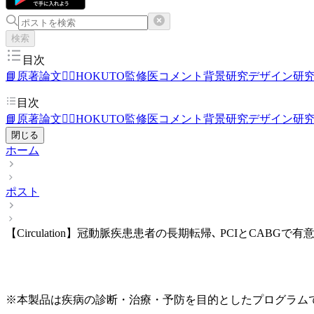
検索
目次
📘原著論文
👨‍⚕️HOKUTO監修医コメント
背景
研究デザイン
研
目次
📘原著論文
👨‍⚕️HOKUTO監修医コメント
背景
研究デザイン
研
閉じる
ホーム
ポスト
【Circulation】冠動脈疾患患者の長期転帰､ PCIとCABGで
※本製品は疾病の診断・治療・予防を目的としたプログラム