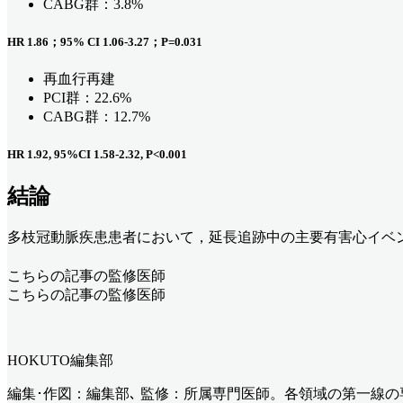
CABG群：3.8%
HR 1.86；95% CI 1.06-3.27；P=0.031
再血行再建
PCI群：22.6%
CABG群：12.7%
HR 1.92, 95%CI 1.58-2.32, P<0.001
結論
多枝冠動脈疾患患者において，延長追跡中の主要有害心イベン
こちらの記事の監修医師
こちらの記事の監修医師
HOKUTO編集部
編集･作図：編集部､ 監修：所属専門医師。各領域の第一線