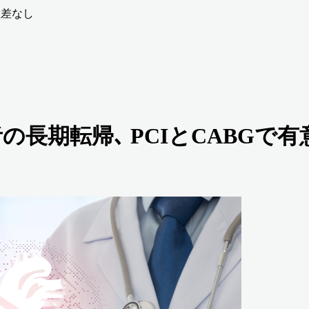
有意差なし
患患者の長期転帰､ PCIとCABGで