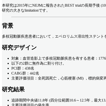
本研究は2015年にNEJMに報告されたBEST trialの長期予後 
研究の大きなlimitationです。
背景
多枝冠動脈疾患患者において，エベロリムス溶出性ステントを
研究デザイン
対象：血管造影上で多枝冠動脈疾患を有する患者：177
以下の2群に無作為に割り付け。
PCI群：438名
CABG群：442名
主要評価項目：全死因死亡，心筋梗塞 (MI) ，標的病変再血
研究結果
追跡期間中央値11.8年 (四分位範囲10.6～12.5年，最大13.
主要評価項目の発生率