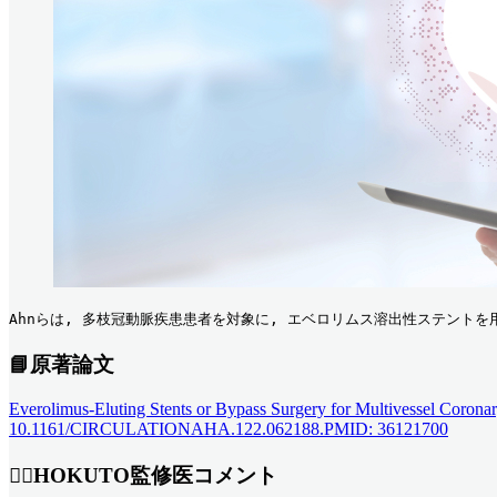
Ahnらは, 多枝冠動脈疾患患者を対象に, エベロリムス溶出性ステントを用
📘原著論文
Everolimus-Eluting Stents or Bypass Surgery for Multivessel Corona
10.1161/CIRCULATIONAHA.122.062188.PMID: 36121700
👨‍⚕️HOKUTO監修医コメント