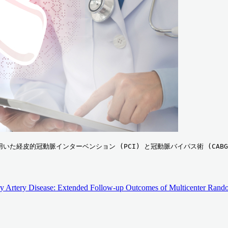
いた経皮的冠動脈インターベンション (PCI) と冠動脈バイパス術 (CABG
ry Artery Disease: Extended Follow-up Outcomes of Multicenter Rando