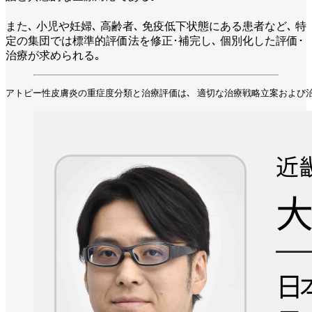
また､ 小児や妊婦､ 高齢者､ 免疫低下状態にある患者など､ 特
定の集団では標準的評価法を修正･補完し､ 個別化した評価･
治療が求められる｡
アトピー性皮膚炎の重症度分類と治療評価は､ 適切な治療戦略立案および治療