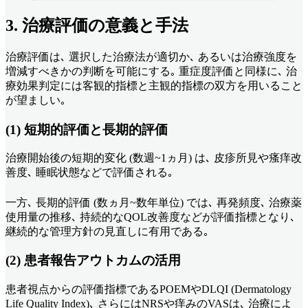
3. 治療評価の意義と手法
治療評価は､ 選択した治療法が適切か､ あるいは治療強度を
増減すべきかの判断を可能にする｡ 重症度評価と同様に､ 治
療効果判定には客観的指標と主観的指標の双方を用いること
が望ましい｡
(1) 短期的評価と長期的評価
治療開始後の短期的変化 (数週~1ヵ月) は､ 皮疹所見や瘙痒改
善度､ 睡眠状態などで評価される｡
一方､ 長期的評価 (数ヵ月~数年単位) では､ 再発頻度､ 治療薬
使用量の推移､ 持続的なQOL改善度などが評価指標となり､
継続的な管理方針の見直しに有用である｡
(2) 患者報告アウトカムの活用
患者視点からの評価指標であるPOEMやDLQI (Dermatology
Life Quality Index)､ さらにはNRSや痒みのVASは､ 治療によ