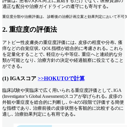
評価は､ 患者のQOL向上に直結するだけでなく､ 医療資源の
適正な配分や治療ガイドラインの遵守にも寄与する｡
重症度分類や治療評価は､ 診断後の治療計画立案と効果判定において不可欠
2. 重症度の評価法
アトピー性皮膚炎の重症度評価には､ 皮疹の程度や分布､ 瘙
痒などの自覚症状､ QOL指標が総合的に考慮される｡ これら
を定量化することで､ 軽症から中等症､ 重症へと連続的な分
類が可能となり､ 治療方針の決定や経過観察に役立てること
ができる｡
(1) IGAスコア
>>HOKUTOで計算
臨床試験や実臨床で広く用いられる重症度評価として､IGA
(Investigator’s Global Assessment)スコアが挙げられる｡ 皮疹の
外観や重症度を総合的に判断し､ 0~4の5段階で評価する簡便
な指標であり､ 治療前後の皮疹状態を客観的に比較するのに
適し､ 治療効果判定にも有用である｡