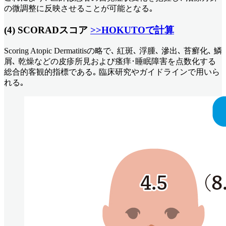
の微調整に反映させることが可能となる｡
(4) SCORADスコア
>>HOKUTOで計算
Scoring Atopic Dermatitisの略で､ 紅斑､ 浮腫､ 滲出､ 苔癬化､ 鱗
屑､ 乾燥などの皮疹所見および瘙痒･睡眠障害を点数化する
総合的客観的指標である｡ 臨床研究やガイドラインで用いら
れる｡