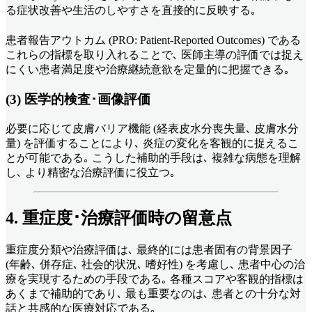
る症状改善や生活のしやすさを直接的に反映する｡
患者報告アウトカム (PRO: Patient-Reported Outcomes) である
これらの指標を取り入れることで､ 医師主導の評価では捉え
にくい患者満足度や治療継続意欲を定量的に把握できる｡
(3) 医学的検査･画像評価
必要に応じて皮膚バリア機能 (経表皮水分喪失量､ 皮膚水分
量) を評価することにより､ 炎症の変化を客観的に捉えるこ
とが可能である｡ こうした補助的手段は､ 複雑な病態を理解
し､ より精密な治療評価に役立つ｡
4. 重症度･治療評価時の留意点
重症度分類や治療評価は､ 最終的には患者固有の背景因子
(年齢､ 併存症､ 社会的状況､ 嗜好性) を考慮し､ 患者中心の治
療を実現するための手段である｡ 各種スコアや客観的指標は
あくまで補助的であり､ 最も重要なのは､ 患者との十分な対
話と共感的な医療対応である｡