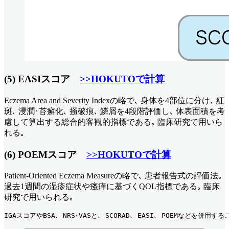
(5) EASIスコア
>>HOKUTOで計算
Eczema Area and Severity Indexの略で､ 身体を4部位に分け､ 紅
斑､ 浸潤･苔癬化､ 掻破痕､ 鱗屑を4段階評価し､ 体表面積を考
慮して算出する総合的客観的指標である｡ 臨床研究で用いら
れる｡
(6) POEMスコア
>>HOKUTOで計算
Patient-Oriented Eczema Measureの略で､ 患者報告式の評価法｡
過去1週間の湿疹症状や瘙痒に基づくQOL指標である｡ 臨床
研究で用いられる｡
IGAスコアやBSA､ NRS･VASと､ SCORAD､ EASI､ POEMな