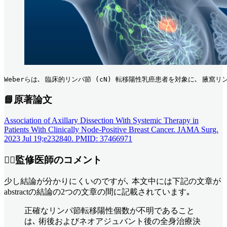
Weberらは､ 臨床的リンパ節 (cN) 転移陽性乳癌患者を対象に､ 腋窩リン
📘原著論文
Association of Axillary Dissection With Systemic Therapy in
Patients With Clinically Node-Positive Breast Cancer. JAMA Surg.
2023 Jul 19;e232840. PMID: 37466971
👨‍⚕️監修医師のコメント
少し結論が分かりにくいのですが､ 本文中には下記の文章が
abstractの結論の2つの文章の間に記載されています｡
正確なリンパ節転移陽性個数が不明であること
は､ 術後およびネオアジュバント後の全身治療決