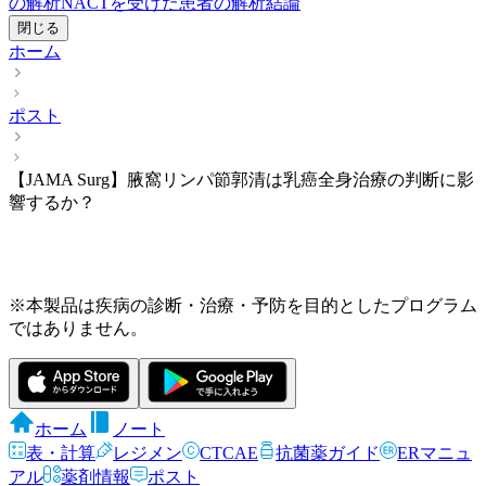
の解析
NACTを受けた患者の解析
結論
閉じる
ホーム
ポスト
【JAMA Surg】腋窩リンパ節郭清は乳癌全身治療の判断に影
響するか？
※本製品は疾病の診断・治療・予防を目的としたプログラム
ではありません。
ホーム
ノート
表・計算
レジメン
CTCAE
抗菌薬ガイド
ERマニュ
アル
薬剤情報
ポスト