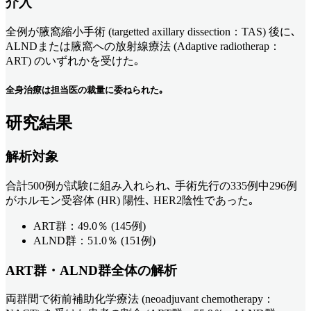
介入
全例が腋窩縮小手術 (targetted axillary dissection：TAS) 後に､
ALNDまたは腋窩への放射線療法 (Adaptive radiotherap：
ART) のいずれかを受けた｡
全身治療は担当医の裁量に委ねられた｡
研究結果
解析対象
合計500例が試験に組み入れられ､ 手術先行の335例中296例
がホルモン受容体 (HR) 陽性､ HER2陰性であった｡
ART群：49.0％ (145例)
ALND群：51.0％ (151例)
ART群・ALND群全体の解析
両群間で術前補助化学療法 (neoadjuvant chemotherapy：