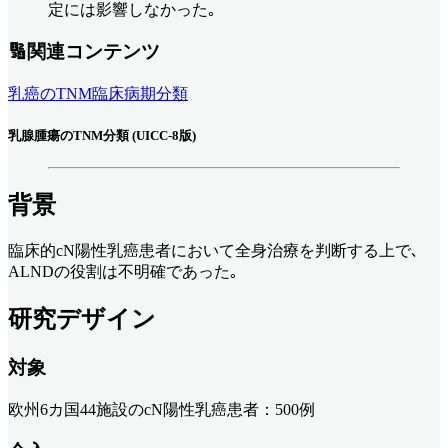
定には影響しなかった｡
🔢関連コンテンツ
乳癌のTNM臨床病期分類
乳腺腫瘍のTNM分類 (UICC-8版)
背景
臨床的cN陽性乳癌患者において全身治療を判断する上で､
ALNDの役割は不明確であった｡
研究デザイン
対象
欧州6カ国44施設のcN陽性乳癌患者：500例