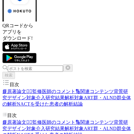
QRコードから
アプリを
ダウンロード!
検索
目次
📘原著論文
👨‍⚕️監修医師のコメント
🔢関連コンテンツ
背景
研
究デザイン
対象
介入
研究結果
解析対象
ART群・ALND群全体
の解析
NACTを受けた患者の解析
結論
目次
📘原著論文
👨‍⚕️監修医師のコメント
🔢関連コンテンツ
背景
研
究デザイン
対象
介入
研究結果
解析対象
ART群・ALND群全体