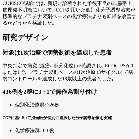
CUPISCO試験では､ 新規に診断された予後不良の非扁平上
皮原発不明癌において､ CGPを用いた個別化分子誘導治療が
標準的なプラチナ製剤ベースの化学療法よりも転帰を改善す
るかどうかを検証した｡
研究デザイン
対象は1次治療で病勢制御を達成した患者
中央判定で病変 (腺癌､ 低分化癌) が確認され､ ECOG PSが0
または1で､ プラチナ製剤ベースの1次治療 (3サイクル) で病
勢コントロールを達成した18歳以上の患者とした｡
436例を2群に3 : 1で無作為割り付け
個別化治療群: 326例
CGPに基づいて担当医が個別に選択した分子誘導治療を実施
化学療法群: 110例