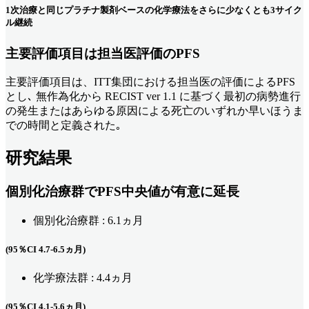
1次治療と同じプラチナ製剤ベースの化学療法をさらに少なくとも3サイク
ル継続
主要評価項目は担当医評価のPFS
主要評価項目は、ITT集団における担当医の評価によるPFS
とし､ 無作為化から RECIST ver 1.1 に基づく最初の病勢進行
の発生またはあらゆる原因による死亡のいずれか早いほうま
での時間と定義された｡
研究結果
個別化治療群でPFS中央値が有意に延長
個別化治療群 : 6.1ヵ月
(95％CI 4.7-6.5ヵ月)
化学療法群 : 4.4ヵ月
(95％CI 4.1-5.6ヵ月)