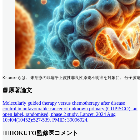
Krämerらは､ 未治療の非扁平上皮性非良性原発不明癌を対象に､ 分子
📘原著論文
Molecularly guided therapy versus chemotherapy after disease
control in unfavourable cancer of unknown primary (CUPISCO): an
open-label, randomised, phase 2 study. Lancet. 2024 Aug
10;404(10452):527-539. PMID: 39096924.
👨‍⚕HOKUTO監修医コメント