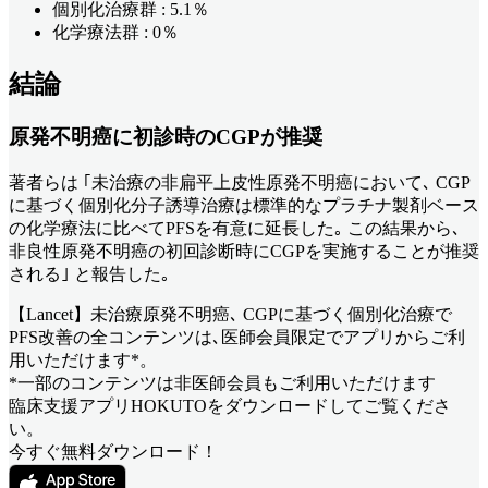
個別化治療群 : 5.1％
化学療法群 : 0％
結論
原発不明癌に初診時のCGPが推奨
著者らは ｢未治療の非扁平上皮性原発不明癌において､ CGP
に基づく個別化分子誘導治療は標準的なプラチナ製剤ベース
の化学療法に比べてPFSを有意に延長した｡ この結果から､
非良性原発不明癌の初回診断時にCGPを実施することが推奨
される｣ と報告した｡
【Lancet】未治療原発不明癌､ CGPに基づく個別化治療で
PFS改善
の全コンテンツは､医師会員限定でアプリからご利
用いただけます*。
*一部のコンテンツは非医師会員もご利用いただけます
臨床支援アプリHOKUTOをダウンロードしてご覧くださ
い。
今すぐ無料ダウンロード！