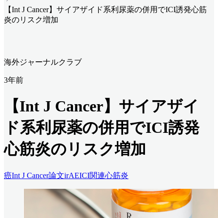
【Int J Cancer】サイアザイド系利尿薬の併用でICI誘発心筋
炎のリスク増加
海外ジャーナルクラブ
3年前
【Int J Cancer】サイアザイ
ド系利尿薬の併用でICI誘発
心筋炎のリスク増加
癌
Int J Cancer
論文
irAE
ICI関連心筋炎