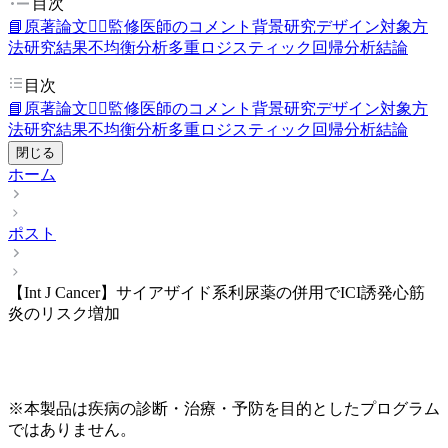
目次
📘原著論文
👨‍⚕️監修医師のコメント
背景
研究デザイン
対象
方
法
研究結果
不均衡分析
多重ロジスティック回帰分析
結論
目次
📘原著論文
👨‍⚕️監修医師のコメント
背景
研究デザイン
対象
方
法
研究結果
不均衡分析
多重ロジスティック回帰分析
結論
閉じる
ホーム
ポスト
【Int J Cancer】サイアザイド系利尿薬の併用でICI誘発心筋
炎のリスク増加
※本製品は疾病の診断・治療・予防を目的としたプログラム
ではありません。