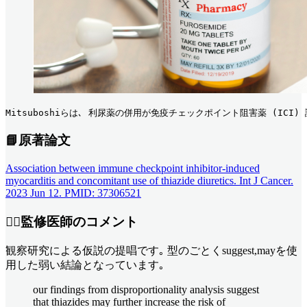
Mitsuboshiらは､ 利尿薬の併用が免疫チェックポイント阻害薬 (I
📘原著論文
Association between immune checkpoint inhibitor-induced
myocarditis and concomitant use of thiazide diuretics. Int J Cancer.
2023 Jun 12. PMID: 37306521
👨‍⚕️監修医師のコメント
観察研究による仮説の提唱です｡ 型のごとくsuggest,mayを使
用した弱い結論となっています｡
our findings from disproportionality analysis suggest
that thiazides may further increase the risk of