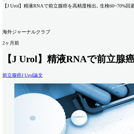
【J Urol】精液RNAで前立腺癌を高精度検出､ 生検60~70%回
海外ジャーナルクラブ
2ヶ月前
【J Urol】精液RNAで前立腺
前立腺癌
J Urol
論文