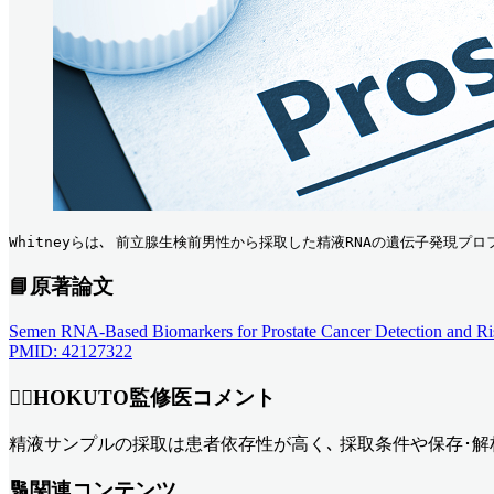
Whitneyらは､ 前立腺生検前男性から採取した精液RNAの遺伝子発現プロ
📘原著論文
Semen RNA-Based Biomarkers for Prostate Cancer Detection and Risk
PMID: 42127322
👨‍⚕️HOKUTO監修医コメント
精液サンプルの採取は患者依存性が高く､ 採取条件や保存･
🔢関連コンテンツ