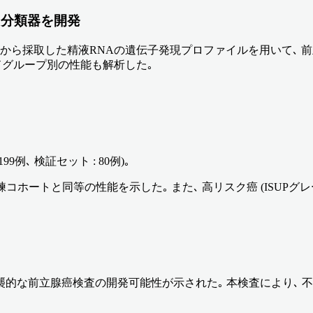
習分類器を開発
性から採取した精液RNAの遺伝子発現プロファイルを用いて､ 
ードグループ別の性能も解析した｡
例､ 検証セット : 80例)｡
､ 訓練コホートと同等の性能を示した｡ また､ 高リスク癌 (ISUP
襲的な前立腺癌検査の開発可能性が示された｡ 本検査により､ 不