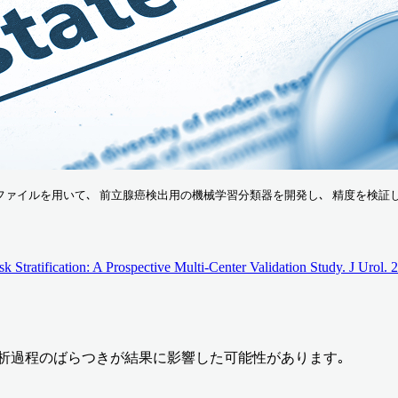
ファイルを用いて､ 前立腺癌検出用の機械学習分類器を開発し､ 精度を検証した｡
 Stratification: A Prospective Multi-Center Validation Study. J Uro
解析過程のばらつきが結果に影響した可能性があります｡