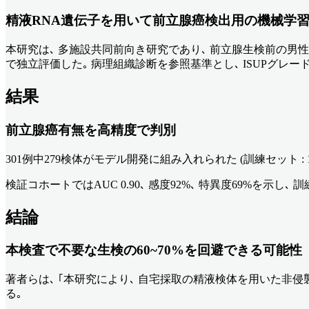
精液RNA遺伝子を用いて前立腺癌検出用の機械学
本研究は､ 多施設共同前向き研究であり､ 前立腺生検前の男
で独立評価した｡ 病理組織診断を参照基準とし､ ISUPグレ
結果
前立腺癌有無を高精度で判別
301例中279検体がモデル開発に組み入れられた (訓練セット : 199
検証コホートではAUC 0.90､ 感度92%､ 特異度69%を示し
結論
本検査で不要な生検の60~70%を回避できる可能性
著者らは､ ｢本研究により､ 自宅採取の精液検体を用いた非侵
る｡