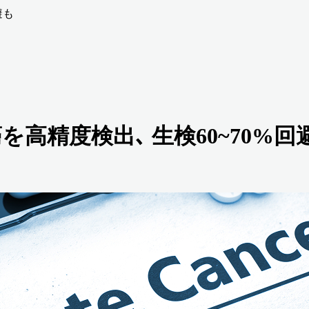
避も
癌を高精度検出､ 生検60~70%回