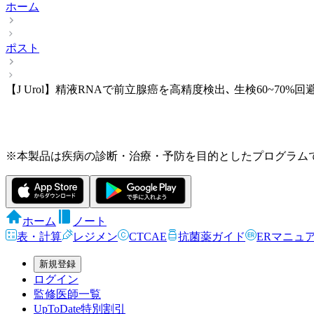
ホーム
ポスト
【J Urol】精液RNAで前立腺癌を高精度検出､ 生検60~70%回
※本製品は疾病の診断・治療・予防を目的としたプログラム
ホーム
ノート
表・計算
レジメン
CTCAE
抗菌薬ガイド
ERマニュ
新規登録
ログイン
監修医師一覧
UpToDate特別割引