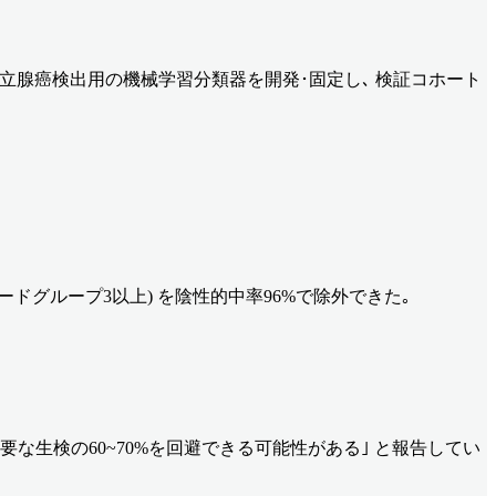
前立腺癌検出用の機械学習分類器を開発･固定し､ 検証コホート
グレードグループ3以上) を陰性的中率96%で除外できた｡
要な生検の60~70%を回避できる可能性がある｣ と報告してい