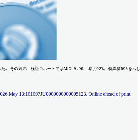
 その結果､ 検証コホートではAUC 0.90､ 感度92%､ 特異度69%を
l. 2026 May 13:101097JU0000000000005123. Online ahead of print.