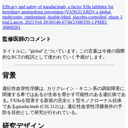
Efficacy and safety of garadacimab, a factor XIIa inhibitor for
hereditary angioedema prevention (VANGUARD): a global,
multicentre, randomised, double-blind, placebo-controlled, phase 3
trial.Lancet. 2023 Feb 28;S0140-6736(23)00350-1.PMID:
36868261
監修医師のコメント
タイトルに､ ”global”とついています｡ この言葉は今後の国際
的なRCTの枕詞として使われていく予感がします｡
背景
遺伝性血管性浮腫は､ カリクレイン・キニン系の調節障害に
関連する希ではあるが生命を脅かす可能性のある遺伝病であ
る｡ FXIIaを阻害する新規の完全ヒト型モノクローナル抗体
であるgaradacimab (CSL312) は､ 遺伝性血管性浮腫発作の予
防を目的として研究が行われている｡
研究デザイン