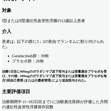
対象
I型またはII型遺伝性血管性浮腫の12歳以上患者
介入
患者は､ 以下の群に3；2の割合でランダムに割り付けられ
た｡
Garadacimab群：39例
プラセボ群：26例
治療1日目に400mgのガラダシマブ皮下投与または容量適合プラセボを受
け､ その後､ 200mgのガラダシマブ皮下投与または容量適合プラセボを毎
月5回自己管理 (または介護者管理) により追加投与された｡
主要評価項目
治療期間中 (1~182日目まで) に治験責任医師が評価した月間
の遺伝性血管性浮腫発作回数