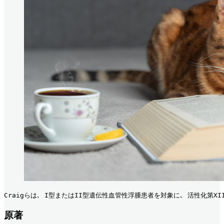
Craigらは､ I型またはII型遺伝性血管性浮腫患者を対象に､ 活性化第XI
原著