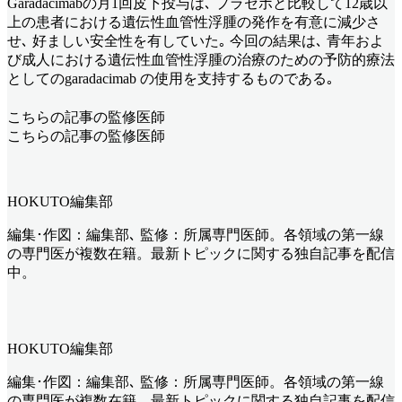
Garadacimabの月1回皮下投与は､ プラセボと比較して12歳以
上の患者における遺伝性血管性浮腫の発作を有意に減少さ
せ､ 好ましい安全性を有していた｡ 今回の結果は､ 青年およ
び成人における遺伝性血管性浮腫の治療のための予防的療法
としてのgaradacimab の使用を支持するものである｡
こちらの記事の監修医師
こちらの記事の監修医師
HOKUTO編集部
編集･作図：編集部､ 監修：所属専門医師。各領域の第一線
の専門医が複数在籍。最新トピックに関する独自記事を配信
中。
HOKUTO編集部
編集･作図：編集部､ 監修：所属専門医師。各領域の第一線
の専門医が複数在籍。最新トピックに関する独自記事を配信