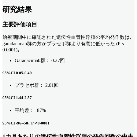
研究結果
主要評価項目
治療期間中に確認された遺伝性血管性浮腫の平均発作数は､
garadacimab群の方がプラセボ群より有意に低かった (P＜
0.0001)｡
Garadacimab群： 0.27回
95%CI 0.05-0.49
プラセボ群： 2.01回
95%CI 1.44-2.57
平均差： -87%
95%CI -96--58､ P＜0-0001
1カ月あたりの遺伝性血管性浮腫の発作回数の中央