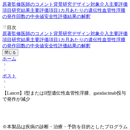
原著
監修医師のコメント
背景
研究デザイン
対象
介入
主要評価
項目
研究結果
主要評価項目
1カ月あたりの遺伝性血管性浮腫
の発作回数の中央値
安全性評価
結果の解釈
目次
原著
監修医師のコメント
背景
研究デザイン
対象
介入
主要評価
項目
研究結果
主要評価項目
1カ月あたりの遺伝性血管性浮腫
の発作回数の中央値
安全性評価
結果の解釈
閉じる
ホーム
ポスト
【Lancet】I型またはII型遺伝性血管性浮腫、garadacimab投与
で発作が減少
※本製品は疾病の診断・治療・予防を目的としたプログラム