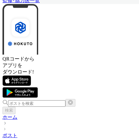
監修･協力医一覧
QRコードから
アプリを
ダウンロード!
検索
ホーム
ポスト