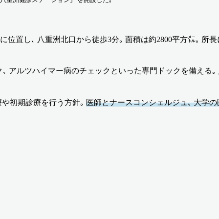
の6･7階に位置し､ 八重洲北口から徒歩3分｡ 面積は約2800平方
ドック､ アルツハイマー病のチェックといった専門ドックを備える
療や初期診療を行う方針｡
医師とナースコンシェルジュ､ 大学の