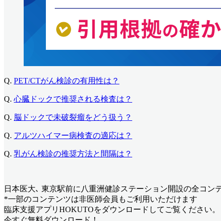
Q.
PET/CTがん検診の有用性は？
Q.
心臓ドックで推奨される検査は？
Q.
脳ドックで未破裂瘤をどう扱う？
Q.
アルツハイマー病検査の適応は？
Q.
乳がん検診の推奨方法と間隔は？
日本医大､ 東京駅前に八重洲健診ステーション開設
の全コン
*一部のコンテンツは非医師会員もご利用いただけます
臨床支援アプリHOKUTOをダウンロードしてご覧ください。
今すぐ無料ダウンロード！