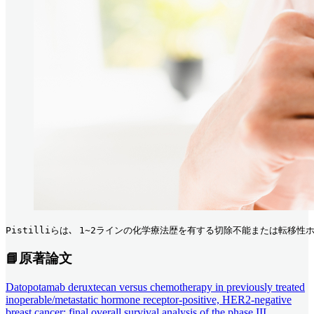
Pistilliらは､ 1~2ラインの化学療法歴を有する切除不能または転移性ホ
📘
原著論文
Datopotamab deruxtecan versus chemotherapy in previously treated
inoperable/metastatic hormone receptor-positive, HER2-negative
breast cancer: final overall survival analysis of the phase III