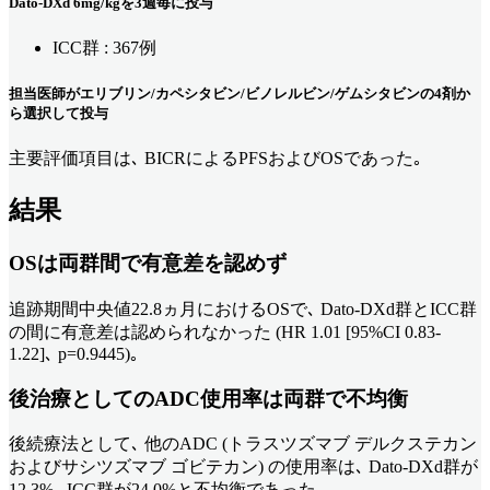
Dato-DXd 6mg/kgを3週毎に投与
ICC群 : 367例
担当医師がエリブリン/カペシタビン/ビノレルビン/ゲムシタビンの4剤か
ら選択して投与
主要評価項目は､ BICRによるPFSおよびOSであった｡
結果
OSは両群間で有意差を認めず
追跡期間中央値22.8ヵ月におけるOSで､ Dato-DXd群とICC群
の間に有意差は認められなかった (HR 1.01 [95%CI 0.83-
1.22]､ p=0.9445)｡
後治療としてのADC使用率は両群で不均衡
後続療法として､ 他のADC (トラスツズマブ デルクステカン
およびサシツズマブ ゴビテカン) の使用率は､ Dato-DXd群が
12.3%､ ICC群が24.0%と不均衡であった｡