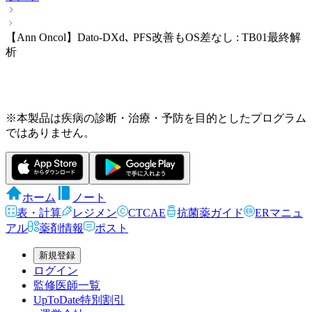
【Ann Oncol】Dato-DXd､ PFS改善もOS差なし : TB01最終解
析
※本製品は疾病の診断・治療・予防を目的としたプログラム
ではありません。
ホーム
ノート
表・計算
レジメン
CTCAE
抗菌薬ガイド
ERマニュ
アル
薬剤情報
ポスト
新規登録
ログイン
監修医師一覧
UpToDate特別割引