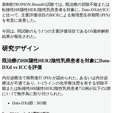
第Ⅲ相TROPION-Breast01試験では､ 既治療の切除不能または
転移性HR陽性HER2陰性乳癌患者を対象に､ Dato-DXdがICC
と比べて､ 主要評価項目のBICRによる無増悪生存期間 (PFS)
を有意に改善した｡
今回は､ 同試験のもう1つの主要評価項目であるOS最終解析
結果が報告された｡
研究デザイン
既治療のHR陽性HER2陰性乳癌患者を対象にDato-
DXd vs ICCを評価
内分泌療法で病勢進行 (PD) が認められた､ あるいは内分泌
療法が不適であり､ 1~2ラインの化学療法歴を有する切除不
能または転移性HR陽性HER2陰性乳癌患者732例が以下の2群
に1 : 1で無作為に割り付けられた｡
Dato-DXd群 : 365例