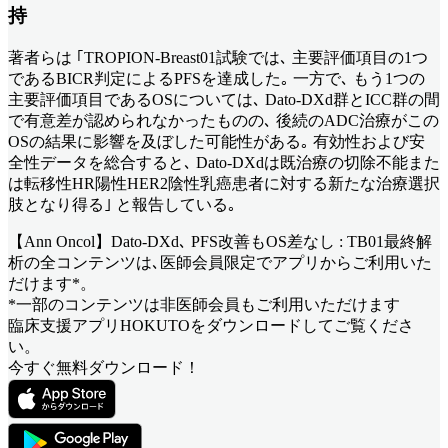
持
著者らは ｢TROPION-Breast01試験では､ 主要評価項目の1つ
であるBICR判定によるPFSを達成した｡ 一方で､ もう1つの
主要評価項目であるOSについては､ Dato-DXd群とICC群の間
で有意差が認められなかったものの､ 後続のADC治療がこの
OSの結果に影響を及ぼした可能性がある｡ 有効性および安
全性データを総合すると､ Dato-DXdは既治療の切除不能また
は転移性HR陽性HER2陰性乳癌患者に対する新たな治療選択
肢となり得る｣ と報告している｡
【Ann Oncol】Dato-DXd､ PFS改善もOS差なし : TB01最終解
析
の全コンテンツは､医師会員限定でアプリからご利用いた
だけます*。
*一部のコンテンツは非医師会員もご利用いただけます
臨床支援アプリHOKUTOをダウンロードしてご覧くださ
い。
今すぐ無料ダウンロード！