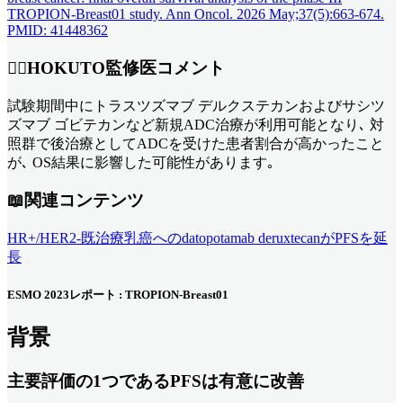
TROPION-Breast01 study. Ann Oncol. 2026 May;37(5):663-674.
PMID: 41448362
👨‍⚕️
HOKUTO監修医コメント
試験期間中にトラスツズマブ デルクステカンおよびサシツ
ズマブ ゴビテカンなど新規ADC治療が利用可能となり､ 対
照群で後治療としてADCを受けた患者割合が高かったこと
が､ OS結果に影響した可能性があります｡
📖関連コンテンツ
HR+/HER2-既治療乳癌へのdatopotamab deruxtecanがPFSを延
長
ESMO 2023レポート : TROPION-Breast01
背景
主要評価の1つであるPFSは有意に改善