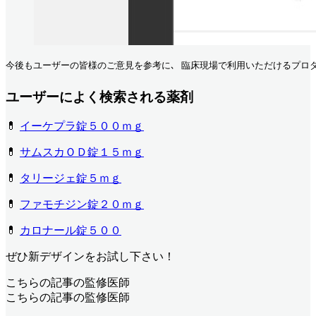
今後もユーザーの皆様のご意見を参考に､ 臨床現場で利用いただけるプロダク
ユーザーによく検索される薬剤
💊
イーケプラ錠５００ｍｇ
💊
サムスカＯＤ錠１５ｍｇ
💊
タリージェ錠５ｍｇ
💊
ファモチジン錠２０ｍｇ
💊
カロナール錠５００
ぜひ新デザインをお試し下さい！
こちらの記事の監修医師
こちらの記事の監修医師