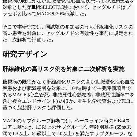
糖尿病の既往がない動脈硬化性心血管疾患および肥満患者を
対象とした第Ⅲ相SELECT試験において､ セマグルチドはプ
ラセボと比べてMACEを20%低減した｡
そこで本研究では､ 同試験の参加者のうち肝線維化リスクの
高い患者を対象に､ セマグルチドの有効性を事前に規定され
た二次解析で評価した｡
研究デザイン
肝線維化の高リスク例を対象に二次解析を実施
糖尿病の既往がなく肝線維化リスクの高い動脈硬化性心血管
疾患および肥満患者を対象に､ 104週時まで主要評価項目で
あるMACE (心血管死､ 非致死性心筋梗塞､ 非致死性脳卒中を
含む複合エンドポイント) のほか､ 肝生化学検査およびFLIに
基づく脂肪肝リスクも評価した｡
MACEのサブグループ解析では､ ベースライン時のFIB-4ス
コアに基づき､ 1.3以上のサブグループ､ 年齢別基準 (65歳未
満で1.3以上､ 65歳以上で2.0以上) を満たすサブグループ､ な