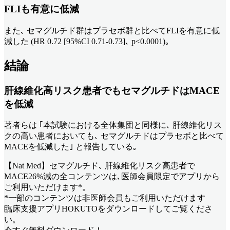
FLIも有意に低減
また､ セマグルチド群はプラセボ群と比べてFLIを有意に低
減した (HR 0.72 [95%CI 0.71-0.73]､ p<0.0001)｡
結論
肝線維化高リスク患者でもセマグルチドはMACE
を低減
著者らは ｢本試験における全体集団と同様に､ 肝線維化リス
クの高い患者においても､ セマグルチドはプラセボと比べて
MACEを低減した｣ と報告している｡
【Nat Med】セマグルチド､ 肝線維化リスク高患者で
MACE26%減
の全コンテンツは､医師会員限定でアプリから
ご利用いただけます*。
*一部のコンテンツは非医師会員もご利用いただけます
臨床支援アプリHOKUTOをダウンロードしてご覧くださ
い。