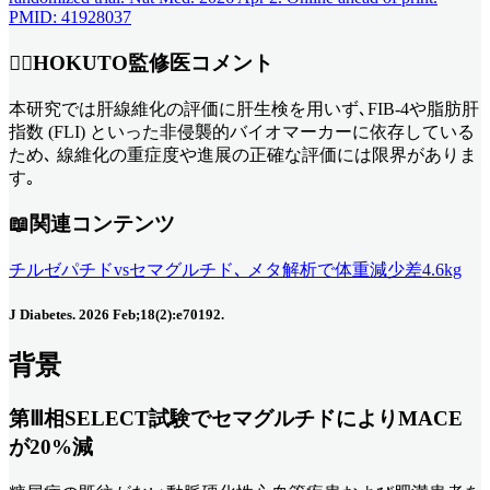
PMID: 41928037
👨‍⚕️HOKUTO監修医コメント
本研究では肝線維化の評価に肝生検を用いず､FIB-4や脂肪肝
指数 (FLI) といった非侵襲的バイオマーカーに依存している
ため､ 線維化の重症度や進展の正確な評価には限界がありま
す｡
📖関連コンテンツ
チルゼパチドvsセマグルチド､ メタ解析で体重減少差4.6kg
J Diabetes. 2026 Feb;18(2):e70192.
背景
第Ⅲ相SELECT試験でセマグルチドによりMACE
が20%減