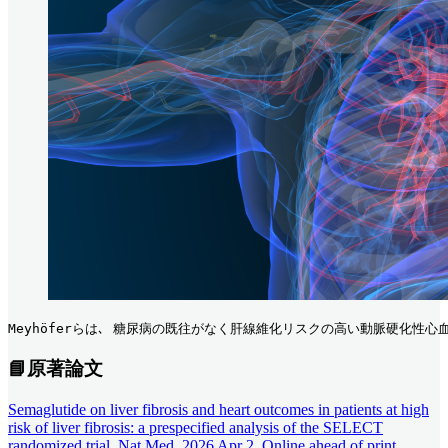
Meyhöferらは､ 糖尿病の既往がなく肝線維化リスクの高い動脈硬化性心血
📘原著論文
Semaglutide on liver fibrosis and heart outcomes in patients at high
risk of liver fibrosis: a prespecified analysis of the SELECT
randomized trial. Nat Med. 2026 Apr 2. Online ahead of print.