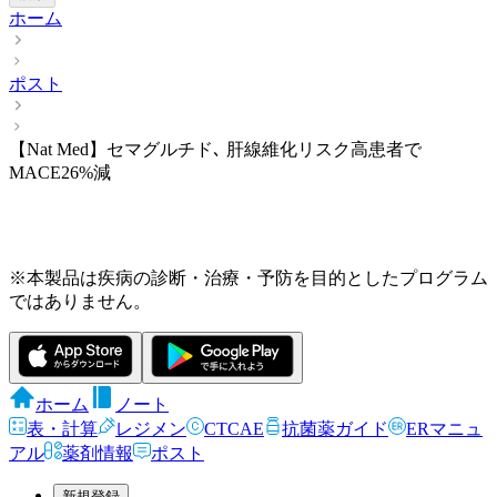
ホーム
ポスト
【Nat Med】セマグルチド､ 肝線維化リスク高患者で
MACE26%減
※本製品は疾病の診断・治療・予防を目的としたプログラム
ではありません。
ホーム
ノート
表・計算
レジメン
CTCAE
抗菌薬ガイド
ERマニュ
アル
薬剤情報
ポスト
新規登録