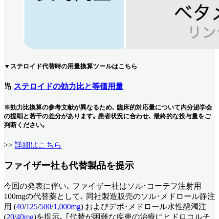
▼ステロイド代替時の用量換算ツールはこちら
🔢
ステロイドの効力比と等価用量
※効力比換算の参考文献が異なるため､ 臨床的対応量について内分泌学会
の提唱と若干の差分があります｡ 患者状況に合わせ､ 最終的な投与量をご
判断ください｡
>>
詳細はこちら
ファイザー社も代替製品を提示
今回の発表に伴い､ ファイザー社はソル･コーテフ注射用
100mgの代替薬として､ 同社製造販売のソル･メドロール静注
用 (
40
/
125
/
500
/
1,000mg
) およびデポ･メドロール水性懸濁注
(
20
/
40mg
)を提示｡ ｢代替が困難な疾患の治療にヒドロコルチ