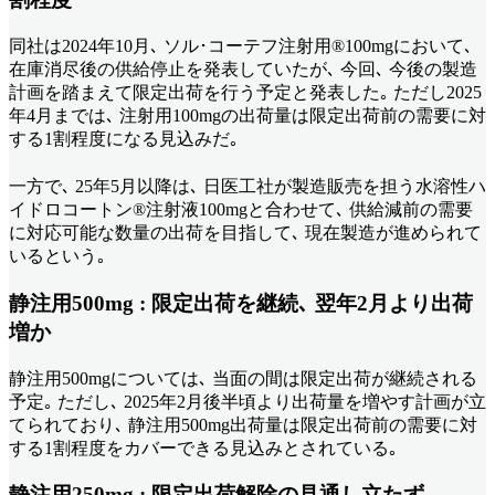
同社は2024年10月､ ソル･コーテフ注射用®100mgにおいて､
在庫消尽後の供給停止を発表していたが､ 今回､ 今後の製造
計画を踏まえて限定出荷を行う予定と発表した｡ ただし2025
年4月までは､ 注射用100mgの出荷量は限定出荷前の需要に対
する1割程度になる見込みだ｡
一方で､ 25年5月以降は､ 日医工社が製造販売を担う水溶性ハ
イドロコートン®注射液100mgと合わせて､ 供給減前の需要
に対応可能な数量の出荷を目指して､ 現在製造が進められて
いるという｡
静注用500mg : 限定出荷を継続､ 翌年2月より出荷
増か
静注用500mgについては､ 当面の間は限定出荷が継続される
予定｡ ただし､ 2025年2月後半頃より出荷量を増やす計画が立
てられており､ 静注用500mg出荷量は限定出荷前の需要に対
する1割程度をカバーできる見込みとされている｡
静注用250mg : 限定出荷解除の見通し立たず