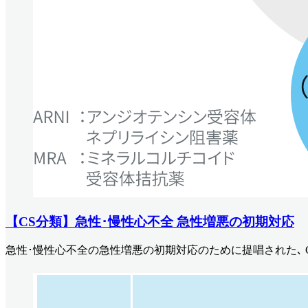
【CS分類】急性･慢性心不全 急性増悪の初期対応
急性･慢性心不全の急性増悪の初期対応のために提唱された､ 