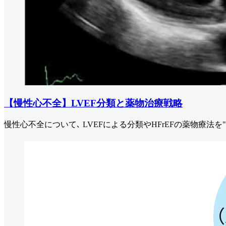
【慢性心不全】LVEF分類と薬物治療戦略
慢性心不全について､ LVEFによる分類やHFrEFの薬物療法を"Fa