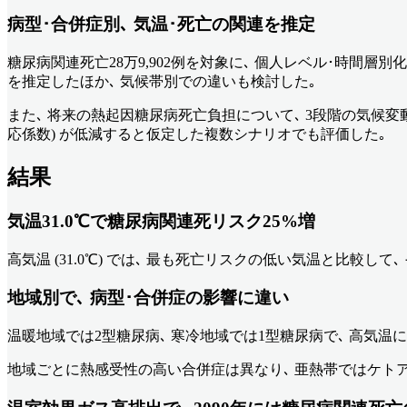
病型･合併症別､ 気温･死亡の関連を推定
糖尿病関連死亡28万9,902例を対象に､ 個人レベル･時間
を推定したほか､ 気候帯別での違いも検討した｡
また､ 将来の熱起因糖尿病死亡負担について､ 3段階の気候変動シ
応係数) が低減すると仮定した複数シナリオでも評価した｡
結果
気温31.0℃で糖尿病関連死リスク25%増
高気温 (31.0℃) では､ 最も死亡リスクの低い気温と比較して､ そ
地域別で､ 病型･合併症の影響に違い
温暖地域では2型糖尿病､ 寒冷地域では1型糖尿病で､ 高気温
地域ごとに熱感受性の高い合併症は異なり､ 亜熱帯ではケトアシ