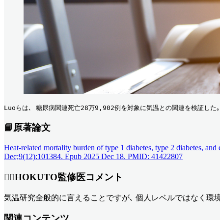
Luoらは､ 糖尿病関連死亡28万9,902例を対象に気温との関連を検証した｡
📘原著論文
Heat-related mortality burden of type 1 diabetes, type 2 diabetes, an
Dec;9(12):101384. Epub 2025 Dec 18. PMID: 41422807
👨‍⚕️HOKUTO監修医コメント
気温研究全般的に言えることですが､ 個人レベルではなく環
関連コンテンツ