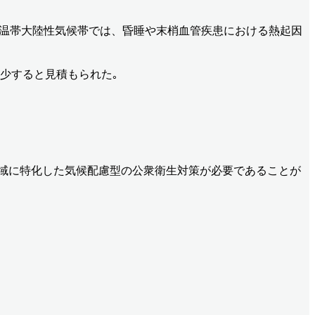
され､ 特に温帯大陸性気候帯では、昏睡や末梢血管疾患における熱起因
減少すると見積もられた｡
 地域に特化した気候配慮型の公衆衛生対策が必要であることが