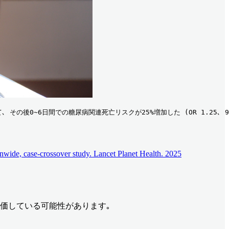
 その後0~6日間での糖尿病関連死亡リスクが25%増加した (OR 1.25､ 
onwide, case-crossover study. Lancet Planet Health. 2025
評価している可能性があります｡