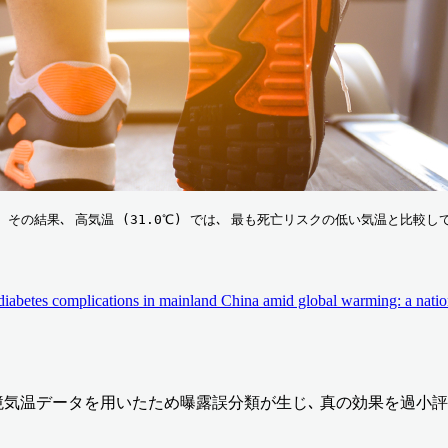
 その結果､ 高気温 (31.0℃) では､ 最も死亡リスクの低い気温と比較して､
d diabetes complications in mainland China amid global warming: a nati
境気温データを用いたため曝露誤分類が生じ､ 真の効果を過小