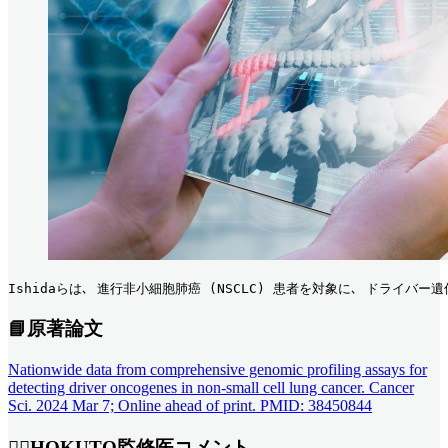
Ishidaらは､ 進行非小細胞肺癌 (NSCLC) 患者を対象に､ ドライ
📘原著論文
Nationwide data from comprehensive genomic profiling assays for
detecting driver oncogenes in non-small cell lung cancer. Cancer
Sci. 2024 Mar 7; Online ahead of print. PMID: 38450844
👨‍⚕HOKUTO監修医コメント