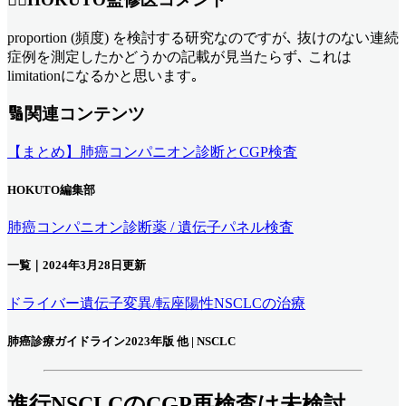
proportion (頻度) を検討する研究なのですが､ 抜けのない連続
症例を測定したかどうかの記載が見当たらず､ これは
limitationになるかと思います｡
🔢関連コンテンツ
【まとめ】肺癌コンパニオン診断とCGP検査
HOKUTO編集部
肺癌コンパニオン診断薬 / 遺伝子パネル検査
一覧｜2024年3月28日更新
ドライバー遺伝子変異/転座陽性NSCLCの治療
肺癌診療ガイドライン2023年版 他 | NSCLC
進行NSCLCのCGP再検査は未検討