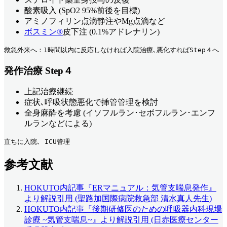
酸素吸入 (SpO2 95%前後を目標)
アミノフィリン点滴静注やMg点滴など
ボスミン®
皮下注 (0.1%アドレナリン)
救急外来へ：1時間以内に反応しなければ入院治療､悪化すればStep４へ
発作治療 Step４
上記治療継続
症状､呼吸状態悪化で挿管管理を検討
全身麻酔を考慮 (イソフルラン･セボフルラン･エンフ
ルランなどによる)
直ちに入院､ ICU管理
参考文献
HOKUTO内記事『ERマニュアル：気管支喘息発作』
より解説引用 (聖路加国際病院救急部 清水真人先生)
HOKUTO内記事『後期研修医のための呼吸器内科現場
診療 ~気管支喘息~』より解説引用 (日赤医療センター