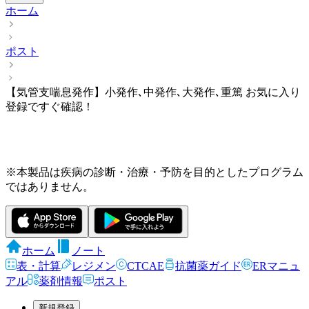
ホーム
ポスト
【気管支喘息発作】小発作､中発作､大発作､重篤 お気に入り
登録ですぐ確認！
※本製品は疾病の診断・治療・予防を目的としたプログラム
ではありません。
ホーム
ノート
表・計算
レジメン
CTCAE
抗菌薬ガイド
ERマニュ
アル
薬剤情報
ポスト
新規登録