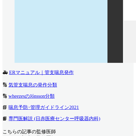
🚑
ERマニュアル｜管支喘息発作
🔢
気管支喘息の発作分類
🔢
wheezesのJónsson分類
📘
喘息予防･管理ガイドライン2021
📙
専門医解説 (日赤医療センター呼吸器内科)
こちらの記事の監修医師