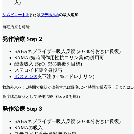
入)
シムビコート®
または
ブデホル®
の吸入追加
自宅治療も可能
発作治療 Step２
SABAネブライザー吸入反復 (20~30分おきに反復)
SAMA (短時間作用性抗コリン薬)の併用可
酸素吸入 (SpO₂ 95%前後を目標)
ステロイド薬全身投与
ボスミン®
皮下注 (0.1%アドレナリン)
救急外来へ：1時間で症状が改善すれば帰宅､2~4時間で反応不十分または1
高度喘息症状として発作治療 Step３を施行
発作治療 Step３
SABAネブライザー吸入反復 (20~30分おきに反復)
SAMAの吸入
ステロイド薬全身投与の反復