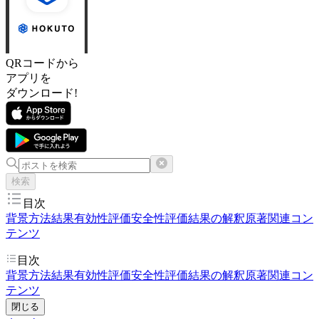
QRコードから
アプリを
ダウンロード!
検索
目次
背景
方法
結果
有効性評価
安全性評価
結果の解釈
原著
関連コン
テンツ
目次
背景
方法
結果
有効性評価
安全性評価
結果の解釈
原著
関連コン
テンツ
閉じる