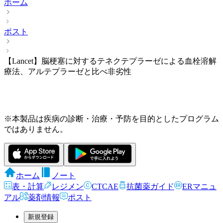
ホーム
ポスト
【Lancet】脳梗塞に対するテネクテプラーゼによる血栓溶解
療法、アルテプラーゼと比べ非劣性
※本製品は疾病の診断・治療・予防を目的としたプログラム
ではありません。
ホーム
ノート
表・計算
レジメン
CTCAE
抗菌薬ガイド
ERマニュ
アル
薬剤情報
ポスト
新規登録