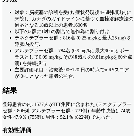
対象：脳梗塞の診断を受け, 症状発現後4~5時間以内に
来院し, カナダのガイドラインに基づく血栓溶解療法の
適応となる18歳以上の患者1600名.
以下の2群に1対1の割合で無作為に割り付け.
テネクテプラーゼ群：816名 (0.25 mg/kg, 最大25 mg) を
静脈内投与.
アルテプラーゼ群：784名 (0.9 mg/kg, 最大90 mg, ボー
ラスとして0.09 mg/kg, その後残りの0.81mg/kgを60分点
滴) を持続投与.
主要評価項目：治療後 90~120 日の時点でmRSスコア
が 0~1 となった患者の割合.
結果
登録患者の内, 1577人がITT集団に含まれた (テネクテプラー
ゼ群：806例, アルテプラーゼ群：771例). 年齢中央値は74歳,
女性 47.9％ (755例), 男性：52.1％ (822例) であった.
有効性評価