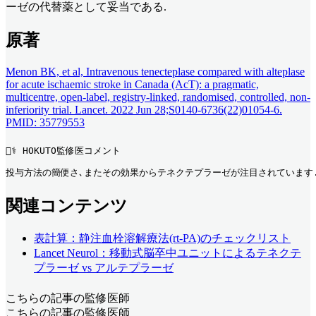
ーゼの代替薬として妥当である.
原著
Menon BK, et al, Intravenous tenecteplase compared with alteplase
for acute ischaemic stroke in Canada (AcT): a pragmatic,
multicentre, open-label, registry-linked, randomised, controlled, non-
inferiority trial. Lancet. 2022 Jun 28;S0140-6736(22)01054-6.
PMID: 35779553
👨‍⚕️ HOKUTO監修医コメント
投与方法の簡便さ､またその効果からテネクテプラーゼが注目されています. 
関連コンテンツ
表計算：静注血栓溶解療法(rt-PA)のチェックリスト
Lancet Neurol：移動式脳卒中ユニットによるテネクテ
プラーゼ vs アルテプラーゼ
こちらの記事の監修医師
こちらの記事の監修医師