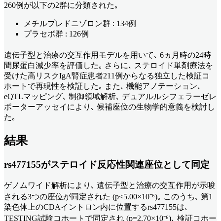
260例が以下の2群に分類された｡
メチルプレドニゾロン群 : 134例
プラセボ群 : 126例
遺伝子型と治療の交互作用モデルを用いて､ 6ヵ月時の24時
間尿蛋白減少率を評価した｡ さらに､ ステロイド単剤療法を
受けた高リスクIgA腎症患者211例からなる独立した検証コ
ホートで再現性を検証した｡ また､ 機能アノテーション､
eQTLマッピング､ 制御領域解析､ デュアルルシフェラーゼレ
ポーターアッセイにより､ 候補座位の生物学的意義を検討し
た｡
結果
rs477155がステロイド反応性関連座位として同定
ゲノムワイド解析により､ 遺伝子型と治療の交互作用が示唆
される3つの座位が同定された (p<5.00×10⁻⁶)｡ このうち､ 第1
染色体上のCDAイントロン内に位置するrs477155は､
TESTING試験コホートで同定され (p=2.70×10⁻⁶)､ 検証コホー