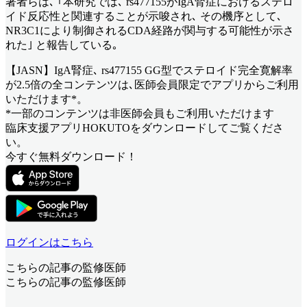
著者らは､ ｢本研究では､ rs477155がIgA腎症におけるステロ
イド反応性と関連することが示唆され､ その機序として､
NR3C1により制御されるCDA経路が関与する可能性が示さ
れた｣ と報告している｡
【JASN】IgA腎症､ rs477155 GG型でステロイド完全寛解率
が2.5倍
の全コンテンツは､医師会員限定でアプリからご利用
いただけます*。
*一部のコンテンツは非医師会員もご利用いただけます
臨床支援アプリHOKUTOをダウンロードしてご覧くださ
い。
今すぐ無料ダウンロード！
ログインはこちら
こちらの記事の監修医師
こちらの記事の監修医師