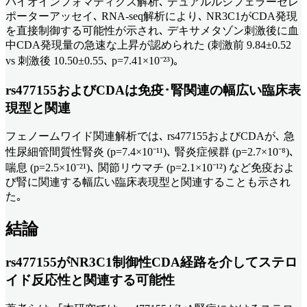
バイオインフォマティクス解析､ デュアルルシフェラーゼレ
ポーターアッセイ､ RNA-seq解析により､ NR3C1がCDA発現
を直接制御する可能性が示され､ デキサメタゾン刺激後に血
中CDA発現量の急速な上昇が認められた (刺激前 9.84±0.52
vs 刺激後 10.50±0.55､ p=7.41×10⁻²³)｡
rs477155およびCDAは免疫･腎関連の幅広い臨床表
現型と関連
フェノームワイド関連解析では､ rs477155およびCDAが､ 急
性尿細管間質性腎炎 (p=7.4×10⁻¹¹)､ 腎炎症候群 (p=2.7×10⁻⁸)､
喘息 (p=2.5×10⁻²¹)､ 関節リウマチ (p=2.1×10⁻¹²) など免疫およ
び腎に関連する幅広い臨床表現型と関連することも示され
た｡
結論
rs477155がNR3C1制御性CDA経路を介してステロ
イド反応性と関連する可能性