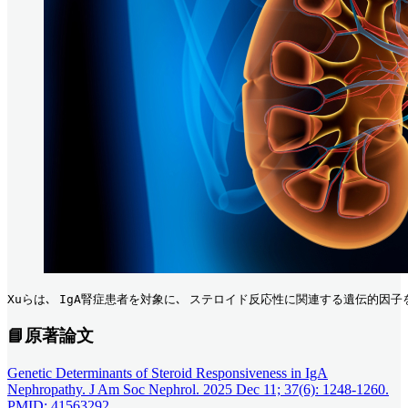
Xuらは､ IgA腎症患者を対象に､ ステロイド反応性に関連する遺伝的因子を
📘原著論文
Genetic Determinants of Steroid Responsiveness in IgA
Nephropathy. J Am Soc Nephrol. 2025 Dec 11; 37(6): 1248-1260.
PMID: 41563292