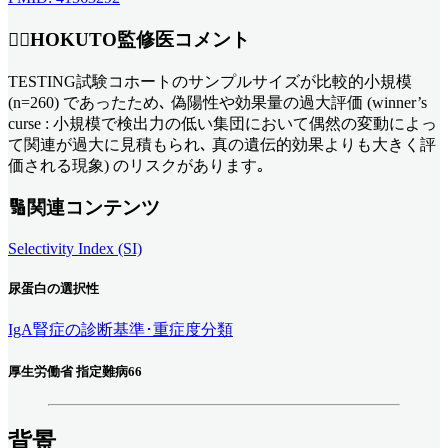
👨‍⚕️HOKUTO監修医コメント
TESTING試験コホートのサンプルサイズが比較的小規模
(n=260) であったため､ 偽陽性や効果量の過大評価 (winner’s
curse : 小規模で検出力の低い集団において偶然の変動によっ
て関連が過大に見積もられ､ 真の遺伝的効果よりも大きく評
価される現象) のリスクがあります｡
🔢関連コンテンツ
Selectivity Index (SI)
尿蛋白の選択性
IgA腎症の診断基準･重症度分類
厚生労働省 指定難病66
背景