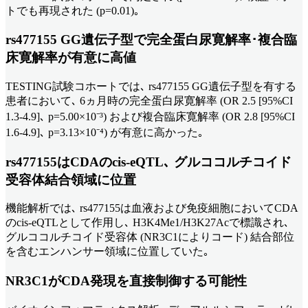
トでも再現された (p=0.01)｡
rs477155 GG遺伝子型で完全蛋白尿寛解率･複合臨
床寛解率が有意に高値
TESTING試験コホートでは､ rs477155 GG遺伝子型を有する
患者において､ 6ヵ月時の完全蛋白尿寛解率 (OR 2.5 [95%CI
1.3-4.9]､ p=5.00×10⁻³) および複合臨床寛解率 (OR 2.8 [95%CI
1.6-4.9]､ p=3.13×10⁻⁴) が有意に高かった｡
rs477155はCDAのcis-eQTL､ グルココルチコイド
受容体結合領域に位置
機能解析では､ rs477155は血液および免疫細胞においてCDA
のcis-eQTLとして作用し､ H3K4Me1/H3K27Acで標識され､
グルココルチコイド受容体 (NR3C1によりコード) 結合部位
を含むエンハンサー領域に位置していた｡
NR3C1がCDA発現を直接制御する可能性