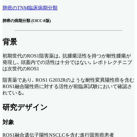
肺癌のTNM臨床病期分類
肺癌の病期分類 (UICC-8版)
背景
初期世代のROS1阻害薬は､ 抗腫瘍活性を持つが耐性腫瘍が
発現し､ 頭蓋内での活性は十分ではない｡ レポトレクチニブ
は次世代のROS1
阻害薬であり､ ROS1 G2032Rのような耐性変異陽性癌を含む
ROS1融合陽性癌に対する活性が前臨床試験において確認さ
れている｡
研究デザイン
対象
ROS1融合遺伝子陽性NSCLCを含む進行固形癌患者