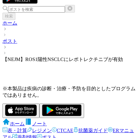
検索
ホーム
ポスト
【NEJM】ROS1陽性NSCLCにレポトレクチニブが有効
※本製品は疾病の診断・治療・予防を目的としたプログラム
ではありません。
ホーム
ノート
表・計算
レジメン
CTCAE
抗菌薬ガイド
ERマニュ
アル
薬剤情報
ポスト