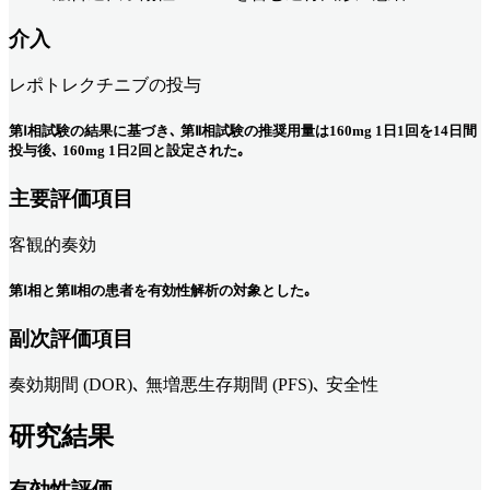
介入
レポトレクチニブの投与
第Ⅰ相試験の結果に基づき､ 第Ⅱ相試験の推奨用量は160mg 1日1回を14日間
投与後､ 160mg 1日2回と設定された｡
主要評価項目
客観的奏効
第Ⅰ相と第Ⅱ相の患者を有効性解析の対象とした｡
副次評価項目
奏効期間 (DOR)､ 無増悪生存期間 (PFS)､ 安全性
研究結果
有効性評価