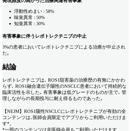
発現頻度の高かった治療関連有害事象
浮動性めまい : 58%
味覚異常 : 50%
知覚異常 : 30%
有害事象に伴うレポトレクチニブの中止
3%の患者においてレポトレクチニブによる治療が中止され
た｡
結論
レポトレクチニブは､ ROS1阻害薬の治療歴の有無にかかわ
らず､ ROS1融合遺伝子陽性のNSCLC患者において持続的な
臨床活性を示した｡ 有害事象は低グレードのものが主で､ 管
理しながらの長期投与に耐え得るものであった｡
【NEJM】ROS1陽性NSCLCにレポトレクチニブが有効
の全
コンテンツは､医師会員限定でアプリからご利用いただけま
す*。
*一部のコンテンツは非医師会員もご利用いただけます