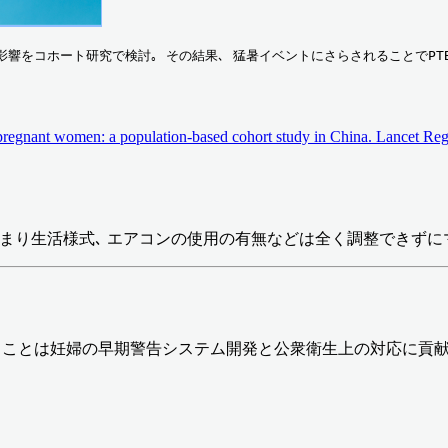
影響をコホート研究で検討｡ その結果､ 猛暑イベントにさらされることでPTBリ
for pregnant women: a population-based cohort study in China. Lancet R
露､ つまり生活様式､ エアコンの使用の有無などは全く調整できず
ることは妊婦の早期警告システム開発と公衆衛生上の対応に貢献