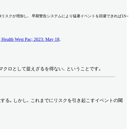
スクが増加し､ 早期警告システムにより猛暑イベントを回避できれば15~17％のP
eg Health West Pac; 2023: May 18,
にマクロとして捉えざるを得ない､ ということです｡
する｡ しかし､ これまでにリスクを引き起こすイベントの閾