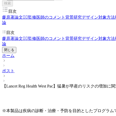
検索
目次
📘原著論文
👨‍⚕️監修医師のコメント
背景
研究デザイン
対象
方法
論
目次
📘原著論文
👨‍⚕️監修医師のコメント
背景
研究デザイン
対象
方法
論
閉じる
ホーム
ポスト
【Lancet Reg Health West Pac】猛暑が早産のリスクの増加に
※本製品は疾病の診断・治療・予防を目的としたプログラム