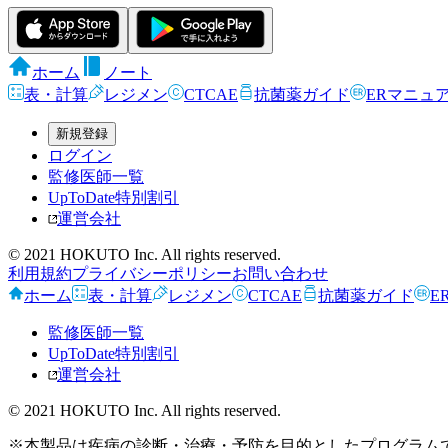
ホーム
ノート
表・計算
レジメン
CTCAE
抗菌薬ガイド
ERマニュ
新規登録
ログイン
監修医師一覧
UpToDate特別割引
運営会社
© 2021 HOKUTO Inc. All rights reserved.
利用規約
プライバシーポリシー
お問い合わせ
ホーム
表・計算
レジメン
CTCAE
抗菌薬ガイド
E
監修医師一覧
UpToDate特別割引
運営会社
© 2021 HOKUTO Inc. All rights reserved.
※本製品は疾病の診断・治療・予防を目的としたプログラム