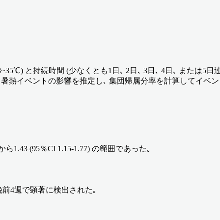
~35℃) と持続時間 (少なくとも1日､ 2日､ 3日､ 4日､ また
る暑熱イベントの影響を推定し､ 集団帰属分率を計算してイベン
1.43 (95％CI 1.15-1.77) の範囲であった｡
分娩前4週で顕著に検出された｡