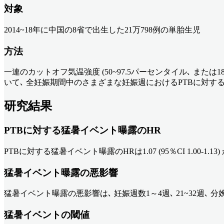
対象
2014~18年に中国の8省で出生した21万798例の単胎生児
方法
一連のカットオフ気温強度 (50~97.5パーセンタイル､ または18
いて､ 全妊娠期間中のさまざまな妊娠週におけるPTBに対す
研究結果
PTBに対する猛暑イベント曝露のHR
PTBに対する猛暑イベント曝露のHRは1.07 (95％CI 1.00-1.13) から
猛暑イベント曝露の悪影響
猛暑イベント曝露の悪影響は､ 妊娠週数1～4週､ 21~32週､ 
猛暑イベントの閾値