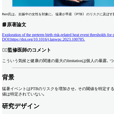
Ren氏は､ 妊娠中の女性を対象に､ 猛暑が早産 (PTB) のリスクに及ぼす
📘原著論文
Exploration of the preterm birth risk-related heat event thresholds 
DOI:https://doi.org/10.1016/j.lanwpc.2023.100785.
👨‍⚕️監修医師のコメント
こういう気候と健康の関連の最大のlimitationは個人の暴
背景
猛暑イベントはPTBのリスクを増加させ､ その閾値を特定す
値は特定されていない｡
研究デザイン