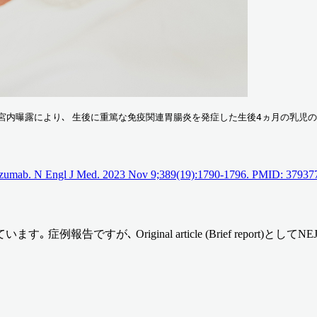
への子宮内曝露により､ 生後に重篤な免疫関連胃腸炎を発症した生後4ヵ月の乳
rolizumab. N Engl J Med. 2023 Nov 9;389(19):1790-1796. PMID: 37937
ですが､ Original article (Brief report)とし