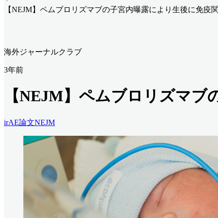
【NEJM】ペムブロリズマブの子宮内曝露により生後に免疫
海外ジャーナルクラブ
3年前
【NEJM】ペムブロリズマブ
irAE
論文
NEJM