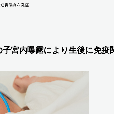
関連胃腸炎を発症
の子宮内曝露により生後に免疫