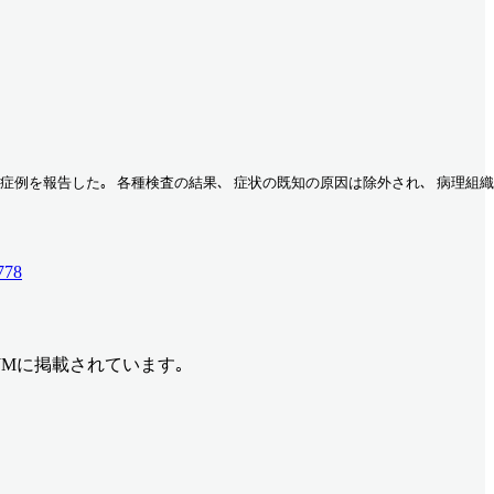
児の症例を報告した｡ 各種検査の結果､ 症状の既知の原因は除外され､ 病理組
778
てNEJMに掲載されています｡