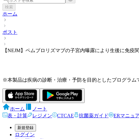
検索
ホーム
ポスト
【NEJM】ペムブロリズマブの子宮内曝露により生後に免疫
※本製品は疾病の診断・治療・予防を目的としたプログラム
ホーム
ノート
表・計算
レジメン
CTCAE
抗菌薬ガイド
ERマニュ
新規登録
ログイン