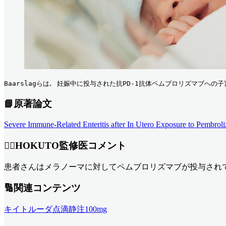
Baarslagらは､ 妊娠中に投与された抗PD-1抗体ペムブロリズマブ
📘原著論文
Severe Immune-Related Enteritis after In Utero Exposure to Pemb
👨‍⚕️HOKUTO監修医コメント
患者さんはメラノーマに対してペムブロリズマブが投与されています｡ 症例報告
🔢関連コンテンツ
キイトルーダ点滴静注100mg