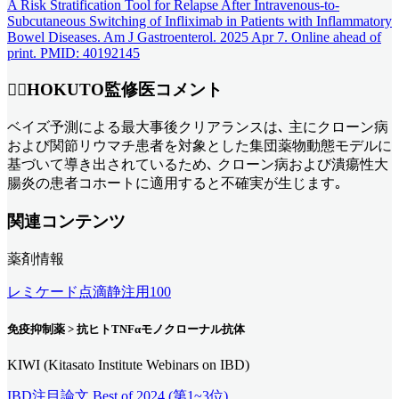
A Risk Stratification Tool for Relapse After Intravenous-to-
Subcutaneous Switching of Infliximab in Patients with Inflammatory
Bowel Diseases. Am J Gastroenterol. 2025 Apr 7. Online ahead of
print. PMID: 40192145
👨‍⚕️HOKUTO監修医コメント
ベイズ予測による最大事後クリアランスは､ 主にクローン病
および関節リウマチ患者を対象とした集団薬物動態モデルに
基づいて導き出されているため､ クローン病および潰瘍性大
腸炎の患者コホートに適用すると不確実が生じます｡
関連コンテンツ
薬剤情報
レミケード点滴静注用100
免疫抑制薬 > 抗ヒトTNFαモノクローナル抗体
KIWI (Kitasato Institute Webinars on IBD)
IBD注目論文 Best of 2024 (第1~3位)