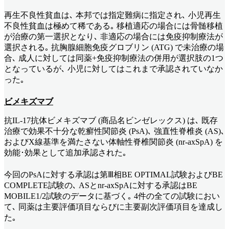
再生不良性貧血は､ 本邦では指定難病に指定され､ 小児再生
不良性貧血は極めて稀である｡ 移植適応の場合には骨髄移植
が治療の第一選択となり､ 非適応の場合には免疫抑制療法が
選択される｡ 抗胸腺細胞免疫グロブリン (ATG) で未治療の場
合､ 成人に対しては同薬+免疫抑制療法の併用が選択肢の1つ
となっているが､ 小児に対してはこれまで承認されていなか
った｡
ビメキズマブ
抗IL-17抗体ビメキズマブ (商品名ビンゼレックス) は､ 既存
治療で効果不十分な乾癬性関節炎 (PsA)､ 強直性脊椎炎 (AS)､
およびX線基準を満たさない体軸性脊椎関節炎 (nr-axSpA) を
効能･効果として追加承認された｡
今回のPsAに対する承認は第Ⅲ相BE OPTIMAL試験およびBE
COMPLETE試験の､ ASとnr-axSpAに対する承認はBE
MOBILE1/2試験のデータに基づく｡ 4件の全ての試験におい
て､ 同薬は主要評価項目ならびに主要副次評価項目を達成し
た｡