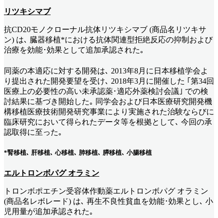
リツキシマブ
抗CD20モノクローナル抗体リツキシマブ (商品名リツキサ
ン) は､ 臓器移植*における抗体関連型拒絶反応の抑制および
治療を効能･効果として追加承認された｡
同薬の本適応に対する開発は､ 2013年8月に日本移植学会よ
り提出された開発要望を受け､ 2018年3月に開催した ｢第34回
医療上の必要性の高い未承認薬･適応外薬検討会議｣ での検
討結果に基づき開始した｡ 同学会および日本医療研究開発機
構移植医療技術開発研究事業により実施された治験ならびに
臨床研究において得られたデータ等を根拠として､ 今回の承
認取得に至った｡
*腎移植､ 肝移植､ 心移植､ 肺移植､ 膵移植､ 小腸移植
エルトロンボパグ オラミン
トロンボポエチン受容体作動薬エルトロンボパグ オラミン
(商品名レボレード) は､ 再生不良性貧血を効能･効果とし､ 小
児用量が追加承認された｡