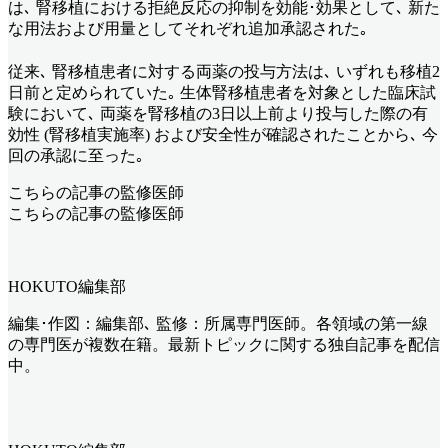
は､ 腎移植における拒絶反応の抑制を効能･効果として､ 新た
な用法および用量としてそれぞれ追加承認された｡
従来､ 腎移植患者に対する両薬の投与方法は､ いずれも移植2
日前と定められていた｡ 生体腎移植患者を対象とした臨床試
験において､ 両薬を腎移植の3日以上前より投与した際の有
効性 (腎移植実施率) および安全性が確認されたことから､ 今
回の承認に至った｡
こちらの記事の監修医師
こちらの記事の監修医師
HOKUTO編集部
編集･作図：編集部､ 監修：所属専門医師。各領域の第一線
の専門医が複数在籍。最新トピックに関する独自記事を配信
中。