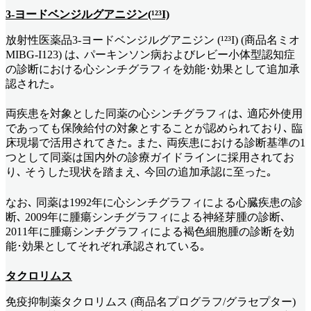
3-ヨードベンジルグアニジン(¹²³I)
放射性医薬品3-ヨードベンジルグアニジン (¹²³I) (商品名ミオ
MIBG-I123) は､ パーキンソン病およびレビー小体型認知症
の診断における心シンチグラフィを効能･効果として追加承
認された｡
両疾患を対象とした同薬の心シンチグラフィは､ 適応外使用
であっても保険給付の対象とすることが認められており､ 臨
床現場で活用されてきた｡ また､ 両疾患における診断基準の1
つとして同薬は国内外の診療ガイドラインに採用されてお
り､ そうした現状を踏まえ､ 今回の追加承認に至った｡
なお､ 同薬は1992年に心シンチグラフィによる心臓疾患の診
断､ 2009年に腫瘍シンチグラフィによる神経芽腫の診断､
2011年に腫瘍シンチグラフィによる褐色細胞腫の診断を効
能･効果としてそれぞれ承認されている｡
タクロリムス
免疫抑制薬タクロリムス (商品名プログラフ/グラセプター)