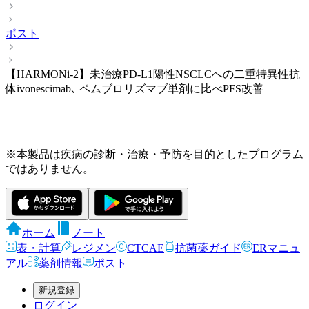
ポスト
【HARMONi-2】未治療PD-L1陽性NSCLCへの二重特異性抗
体ivonescimab､ ペムブロリズマブ単剤に比べPFS改善
※本製品は疾病の診断・治療・予防を目的としたプログラム
ではありません。
ホーム
ノート
表・計算
レジメン
CTCAE
抗菌薬ガイド
ERマニュ
アル
薬剤情報
ポスト
新規登録
ログイン