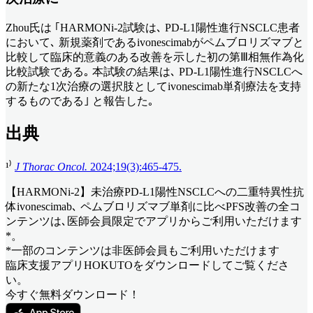
Zhou氏は ｢HARMONi-2試験は､ PD-L1陽性進行NSCLC患者
において､ 新規薬剤であるivonescimabがペムブロリズマブと
比較して臨床的意義のある改善を示した初の第Ⅲ相無作為化
比較試験である｡ 本試験の結果は､ PD-L1陽性進行NSCLCへ
の新たな1次治療の選択肢としてivonescimab単剤療法を支持
するものである｣ と報告した｡
出典
¹⁾
J Thorac Oncol.
2024;19(3):465-475.
【HARMONi-2】未治療PD-L1陽性NSCLCへの二重特異性抗
体ivonescimab､ ペムブロリズマブ単剤に比べPFS改善
の全コ
ンテンツは､医師会員限定でアプリからご利用いただけます
*。
*一部のコンテンツは非医師会員もご利用いただけます
臨床支援アプリHOKUTOをダウンロードしてご覧くださ
い。
今すぐ無料ダウンロード！