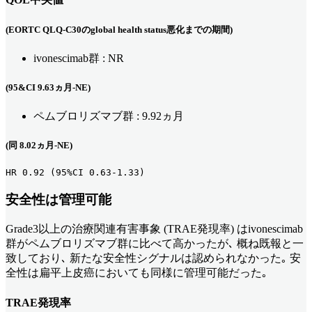
(EORTC QLQ-C30のglobal health status悪化までの期間)
ivonescimab群 : NR
(95&CI 9.63ヵ月-NE)
ペムブロリズマブ群 : 9.92ヵ月
(同 8.02ヵ月-NE)
HR 0.92 (95%CI 0.63-1.33)
安全性は管理可能
Grade3以上の治療関連有害事象 (TRAE発現率) はivonescimab
群がペムブロリズマブ群に比べて高かったが､ 概ね既報と一
致しており､ 新たな安全性シグナルは認められなかった｡ 安
全性は扁平上皮癌においても同様に管理可能だった｡
TRAE発現率