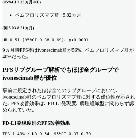
(95%CI 7.33ヵ月-NE)
ペムブロリズマブ群 : 5.82ヵ月
(同 5.03-8.21ヵ月)
HR 0.51 (95%CI 0.38-0.69)､ p<0.0001
9ヵ月時PFS率はivonescimab群が56%､ ペムブロリズマブ群が
40%だった｡
PFSサブグループ解析でもほぼ全グループで
ivonescimab群が優位
事前に規定されたほぼ全てのサブグループにおいて､
ivonescimab群のペムブロリズマブ群に対する優位性が示され
た｡ PFS改善効果は､ PD-L1発現度､ 病理組織型に関わらず認
められていた｡
PD-L1発現
度別のPFS改善効果
TPS 1-49% : HR 0.54､ 95%CI 0.37-0.79