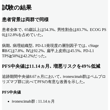
試験の結果
患者背景は両群で同様
患者全体で､ 65歳以上は54.3%､ 男性割合は83.7%､ ECOG PS
0は12.8%を占めていた｡
病期､ 病理組織型､ PD-L1発現度の層別因子では､ cStage
ⅢB/Cは7.8%､ Ⅳは92.2%､ 扁平上皮癌は45.5%､ PD-L1
TPS≧50%は42.2%だった｡
PFS中央値は11.14ヵ月､ 増悪リスクを49%低減
追跡期間中央値8.67ヵ月において､ ivonescimab群はペムブロ
リズマブ群に比べてPFSの有意な改善を示した｡
PFS
中央値
ivonescimab群 : 11.14ヵ月