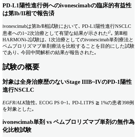
PD-L1陽性進行例へのivonescimabの臨床的有益性
は第Ib/II相で報告済
ivonescimabは第Ib/Ⅱ相試験において､ PD-L1陽性進行NSCLC
患者への1~2次治療として有望な結果が示された¹⁾｡ 第Ⅲ相
HARMONi-2試験は､ 1次治療としてのivonescimab単剤療法と
ペムブロリズマブ単剤療法を比較することを目的にした試験
であり､ 今回中間解析の結果が報告された｡
試験の概要
対象は全身治療歴のないStage IIIB~IVのPD-1陽性
進行NSCLC
EGFR
/
ALK
陰性､ ECOG PS 0~1､ PD-L1TPS ≧ 1%の患者398例
を対象とした｡
ivonescimab単剤 vs ペムブロリズマブ単剤の無作為
化比較試験