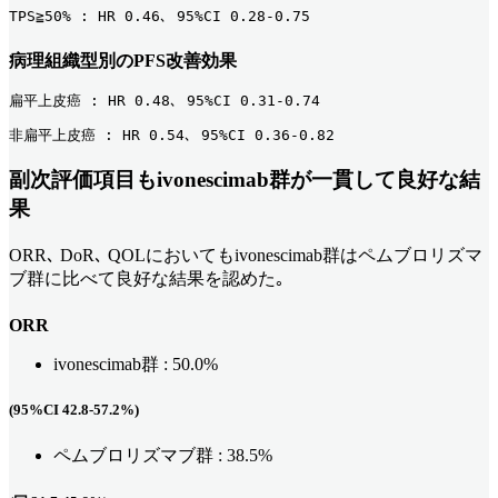
TPS≧50% : HR 0.46､ 95%CI 0.28-0.75    
病理
組織型別のPFS改善効果
扁平上皮癌 : HR 0.48､ 95%CI 0.31-0.74
非扁平上皮癌 : HR 0.54､ 95%CI 0.36-0.82
副次評価項目もivonescimab群が一貫して良好な結
果
ORR､ DoR､ QOLにおいてもivonescimab群はペムブロリズマ
ブ群に比べて良好な結果を認めた｡
ORR
ivonescimab群 : 50.0%
(95%CI 42.8-57.2%)
ペムブロリズマブ群 : 38.5%