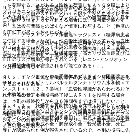
ーを発現することがある（陰性に荷電したＡＮ６９膜により
９．２．１． 重篤な腎機能障害のある患者：クレアチニン
ブラジキニンの産生が刺激され、さらに本剤が、ブラジキニ
クリアランス値が３０ｍＬ／ｍｉｎ以下、又は血清クレアチ
ンの代謝を抑制するため、ブラジキニンの血中濃度が上昇す
ニン値が３ｍｇ／ｄＬを超える場合には、投与量を減らす
る）］。
か、又は投与間隔をのばすなど慎重に投与すること（過度の
血圧低下が起こるおそれがある）。
３）． アリスキレンフマル酸塩＜ラジレス＞（糖尿病患者
に使用する場合（ただし、他の降圧治療を行ってもなお血圧
９．２．２． 血液透析中の患者：低用量から投与を開始
のコントロールが著しく不良の患者を除く））〔２．６参
し、増量する場合は徐々に行うこと（初回投与後、一過性の
照〕［非致死性脳卒中・腎機能障害・高カリウム血症及び低
急激な血圧低下を起こす場合がある）。
血圧のリスク増加が報告されている（レニン−アンジオテン
シン系阻害作用が増強される可能性がある）］。
（肝機能障害患者）
４）． アンジオテンシン受容体ネプリライシン阻害薬＜Ａ
９．３．１． 重篤な肝機能障害のある患者：肝機能が悪化
ＲＮＩ＞（サクビトリルバルサルタンナトリウム水和物＜エ
するおそれがある。
ンレスト＞）〔２．７参照〕［血管性浮腫があらわれるおそ
（生殖能を有する者）
れがあるので、本剤投与終了後にＡＲＮＩを投与する場合
は、本剤の最終投与から３６時間後までは投与しないこと、
９．４．１． 妊娠する可能性のある女性：妊娠しているこ
また、ＡＲＮＩが投与されている場合は、少なくとも本剤投
とが把握されずアンジオテンシン変換酵素阻害剤又はアンジ
与開始３６時間前に中止すること（併用により相加的にブラ
オテンシン２受容体拮抗剤を使用し、胎児・新生児への影響
ジキニンの分解が抑制され、ブラジキニンの血中濃度が上昇
（腎不全、頭蓋形成不全・肺形成不全・腎形成不全、死亡
する可能性がある）］。
等）が認められた例が報告されているので、本剤の投与に先