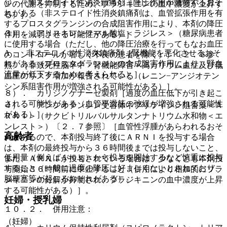
@． 非ステロイド性消炎鎮痛剤［降圧作用が減弱するおそ
ンの代謝を抑制するため、ブラジキニンの血中濃度が上昇す
れがある（非ステロイド性消炎鎮痛剤は、血管拡張作用を有
る）］。
するプロスタグランジンの合成阻害作用により、本剤の降圧
３）． アリスキレンフマル酸塩＜ラジレス＞（糖尿病患者
作用を減弱させる可能性がある）］。
に使用する場合（ただし、他の降圧治療を行ってもなお血圧
A． 非ステロイド性消炎鎮痛剤［腎機能を悪化させるおそ
のコントロールが著しく不良の患者を除く））〔２．６参
れがある（プロスタグランジンの合成阻害作用により、腎血
照〕［非致死性脳卒中・腎機能障害・高カリウム血症及び低
流量が低下するためと考えられる）］。
血圧のリスク増加が報告されている（レニン−アンジオテン
シン系阻害作用が増強される可能性がある）］。
８）． カリジノゲナーゼ製剤［過度の血圧低下が引き起こ
される可能性がある（血管平滑筋の弛緩が増強される可能性
４）． アンジオテンシン受容体ネプリライシン阻害薬＜Ａ
がある）］。
ＲＮＩ＞（サクビトリルバルサルタンナトリウム水和物＜エ
ンレスト＞）〔２．７参照〕［血管性浮腫があらわれるおそ
高齢者
れがあるので、本剤投与終了後にＡＲＮＩを投与する場合
は、本剤の最終投与から３６時間後までは投与しないこと、
低用量（例えば１ｍｇ）から投与を開始するなど慎重に投与
また、ＡＲＮＩが投与されている場合は、少なくとも本剤投
すること（一般に過度の降圧は好ましくないとされており、
与開始３６時間前に中止すること（併用により相加的にブラ
脳梗塞等が起こるおそれがある）。
ジキニンの分解が抑制され、ブラジキニンの血中濃度が上昇
する可能性がある）］。
妊婦・授乳婦
１０．２． 併用注意：
（妊婦）