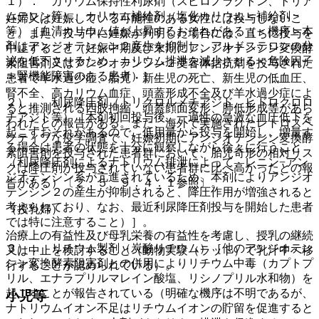
１）． カリウム保持性利尿剤（スピロノラクトン、トリア
ムテレン等）、カリウム補給剤（塩化カリウム＜補給剤＞
妊婦又は妊娠している可能性のある女性には投与しないこ
等）［血清カリウム値が上昇するおそれがある（＜機序＞本
と。また、投与中に妊娠が判明した場合には、直ちに投与を
剤はアンジオテンシン２産生を抑制し、アルドステロンの分
中止すること（妊娠中期及び末期にアンジオテンシン変換酵
泌を低下させるため、カリウム排泄を減少させる＜危険因子
素阻害剤又はアンジオテンシン２受容体拮抗剤を投与された
＞腎機能障害のある患者）］。
患者で羊水過少症、胎児・新生児の死亡、新生児の低血圧、
腎不全、高カリウム血症、頭蓋形成不全及び羊水過少症によ
２）． 利尿降圧剤（トリクロルメチアジド、ヒドロクロロ
ると推測される四肢拘縮、頭蓋顔面変形、肺低形成等があら
チアジド等）［本剤初回投与後、一過性の急激な血圧低下を
われたとの報告がある。また、海外で実施されたレトロスペ
起こすおそれがあるので、低用量から投与を開始し、増量す
クティブな疫学調査で、妊娠初期にアンジオテンシン変換酵
る場合は患者の状態を十分に観察しながら徐々に行うこと
素阻害剤を投与された患者群において、胎児奇形の相対リス
（利尿降圧剤によるナトリウム排泄によって、レニン−アン
クは降圧剤が投与されていない患者群に比べ高かったとの報
ジオテンシン系が亢進されているため、本剤によりアンジオ
告がある）〔２．５、９．４．１参照〕。
テンシン２の産生が抑制されると、降圧作用が増強されると
考えられており、なお、最近利尿降圧剤投与を開始した患者
（授乳婦）
では特に注意すること）］。
治療上の有益性及び母乳栄養の有益性を考慮し、授乳の継続
３）． リチウム製剤（炭酸リチウム）［他のアンジオテン
又は中止を検討すること（動物実験（ラット）で乳汁中へ移
シン変換酵素阻害剤との併用によりリチウム中毒（カプトプ
行することが認められている）。
リル、エナラプリルマレイン酸塩、リシノプリル水和物）を
起こすことが報告されている（明確な機序は不明であるが、
小児等
ナトリウムイオン不足はリチウムイオンの貯留を促進すると