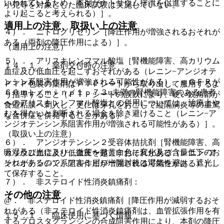
いわれているため、本剤がナトリウム排泄を促進することに
小児等を対象とした臨床試験は実施していない。
より起こると考えられる）］。
適用上の注意、取扱い上の注意
４）． ニトログリセリン［降圧作用が増強されるおそれが
ある（両剤の降圧作用による）］。
（適用上の注意）
５）． アリスキレンフマル酸塩［腎機能障害、高カリウム
１４．１． 薬剤交付時の注意
血症及び低血圧を起こすおそれがある（レニン−アンジオテ
ンシン系阻害作用が増強される可能性がある）。ｅＧＦＲが
ＰＴＰ包装の薬剤はＰＴＰシートから取り出して服用するよ
６０ｍＬ／ｍｉｎ／１．７３u未満の腎機能障害のある患者
う指導すること（ＰＴＰシートの誤飲により、硬い鋭角部が
へのアリスキレンフマル酸塩との併用については、治療上や
食道粘膜へ刺入し、更には穿孔をおこして縦隔洞炎等の重篤
むを得ないと判断される場合を除き避けること（レニン−ア
な合併症を併発することがある）。
ンジオテンシン系阻害作用が増強される可能性がある）］。
（取扱い上の注意）
６）． アンジオテンシン２受容体拮抗剤［腎機能障害、高
吸湿及び光により、微黄〜微黄白色に変化及び含量低下のお
カリウム血症及び低血圧を起こすおそれがある（レニン−ア
それがあるので、アルミピロー開封後は湿気を避け、遮光し
ンジオテンシン系阻害作用が増強される可能性がある）］。
て保存すること。
７）． 非ステロイド性消炎鎮痛剤：
その他の注意
@． 非ステロイド性消炎鎮痛剤［降圧作用が減弱するおそ
れがある（非ステロイド性消炎鎮痛剤は、血管拡張作用を有
１５．１． 臨床使用に基づく情報
するプロスタグランジンの合成阻害作用により、本剤の降圧