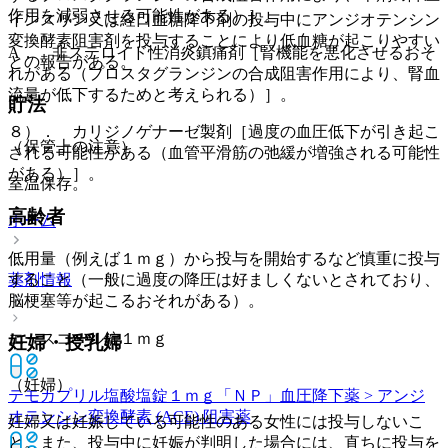
作用を減弱させる可能性がある）］。
インスリン又は経口血糖降下剤の投与中にアンジオテンシン
変換酵素阻害剤を投与することにより低血糖が起こりやすい
A． 非ステロイド性消炎鎮痛剤［腎機能を悪化させるおそ
との報告がある。
れがある（プロスタグランジンの合成阻害作用により、腎血
流量が低下するためと考えられる）］。
貯法
８）． カリジノゲナーゼ製剤［過度の血圧低下が引き起こ
（保管上の注意）
される可能性がある（血管平滑筋の弛緩が増強される可能性
がある）］。
室温保存。
高齢者
ホーム
低用量（例えば１ｍｇ）から投与を開始するなど慎重に投与
すること（一般に過度の降圧は好ましくないとされており、
薬剤情報
脳梗塞等が起こるおそれがある）。
エースコール錠１ｍｇ
妊婦・授乳婦
（妊婦）
テモカプリル塩酸塩錠１ｍｇ「ＮＰ」
血圧降下薬 > アンジ
オテンシン変換酵素 (ACE) 阻害薬
妊婦又は妊娠している可能性のある女性には投与しないこ
と。また、投与中に妊娠が判明した場合には、直ちに投与を