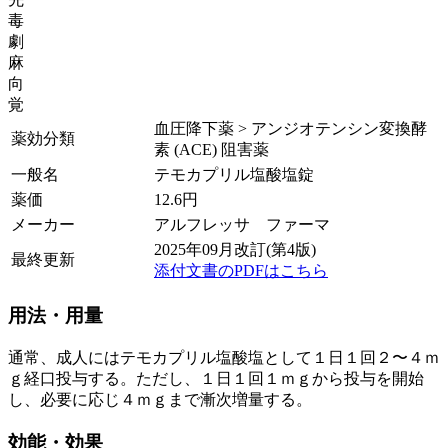
毒
劇
麻
向
覚
血圧降下薬 > アンジオテンシン変換酵
薬効分類
素 (ACE) 阻害薬
一般名
テモカプリル塩酸塩錠
薬価
12.6
円
メーカー
アルフレッサ ファーマ
2025年09月改訂(第4版)
最終更新
添付文書のPDFはこちら
用法・用量
通常、成人にはテモカプリル塩酸塩として１日１回２〜４ｍ
ｇ経口投与する。ただし、１日１回１ｍｇから投与を開始
し、必要に応じ４ｍｇまで漸次増量する。
効能・効果