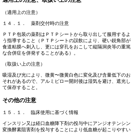
（適用上の注意）
１４．１． 薬剤交付時の注意
ＰＴＰ包装の薬剤はＰＴＰシートから取り出して服用するよ
う指導すること（ＰＴＰシートの誤飲により、硬い鋭角部が
食道粘膜へ刺入し、更には穿孔をおこして縦隔洞炎等の重篤
な合併症を併発することがある）。
（取扱い上の注意）
吸湿及び光により、微黄〜微黄白色に変化及び含量低下のお
それがあるので、アルミピロー開封後は湿気を避け、遮光し
て保存すること。
その他の注意
１５．１． 臨床使用に基づく情報
インスリン又は経口血糖降下剤の投与中にアンジオテンシン
変換酵素阻害剤を投与することにより低血糖が起こりやすい