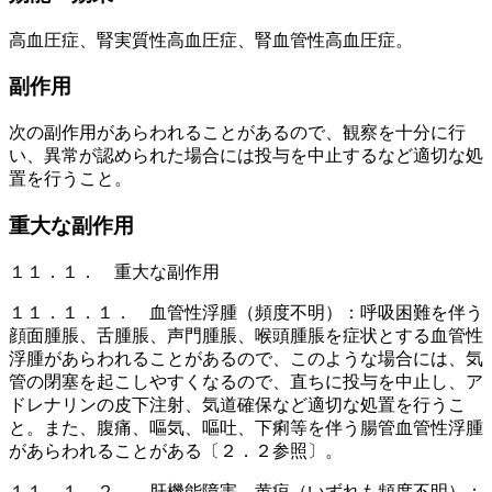
高血圧症、腎実質性高血圧症、腎血管性高血圧症。
副作用
次の副作用があらわれることがあるので、観察を十分に行
い、異常が認められた場合には投与を中止するなど適切な処
置を行うこと。
重大な副作用
１１．１． 重大な副作用
１１．１．１． 血管性浮腫（頻度不明）：呼吸困難を伴う
顔面腫脹、舌腫脹、声門腫脹、喉頭腫脹を症状とする血管性
浮腫があらわれることがあるので、このような場合には、気
管の閉塞を起こしやすくなるので、直ちに投与を中止し、ア
ドレナリンの皮下注射、気道確保など適切な処置を行うこ
と。また、腹痛、嘔気、嘔吐、下痢等を伴う腸管血管性浮腫
があらわれることがある〔２．２参照〕。
１１．１．２． 肝機能障害、黄疸（いずれも頻度不明）：