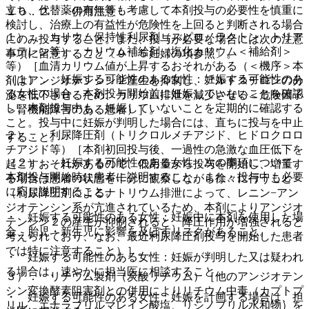
立ち、代替薬の有無等も考慮して本剤投与の必要性を慎重に
１０．２． 併用注意：
検討し、治療上の有益性が危険性を上回ると判断される場合
１）． カリウム保持性利尿剤（スピロノラクトン、トリア
にのみ投与すること。また、投与が必要な場合には次の注意
ムテレン等）、カリウム補給剤（塩化カリウム＜補給剤＞
事項に留意すること〔９．５妊婦の項参照〕。
等）［血清カリウム値が上昇するおそれがある（＜機序＞本
（１）． 妊娠する可能性のある女性：妊娠する可能性のあ
剤はアンジオテンシン２産生を抑制し、アルドステロンの分
る女性の場合、本剤投与開始前に妊娠していないことを確認
泌を低下させるため、カリウム排泄を減少させる＜危険因子
し、本剤投与中も、妊娠していないことを定期的に確認する
＞腎機能障害のある患者）］。
こと。投与中に妊娠が判明した場合には、直ちに投与を中止
２）． 利尿降圧剤（トリクロルメチアジド、ヒドロクロロ
すること。
チアジド等）［本剤初回投与後、一過性の急激な血圧低下を
（２）． 妊娠する可能性のある女性：次の事項について、
起こすおそれがあるので、低用量から投与を開始し、増量す
本剤投与開始時に患者に説明すること。また、投与中も必要
る場合は患者の状態を十分に観察しながら徐々に行うこと
に応じ説明すること。
（利尿降圧剤によるナトリウム排泄によって、レニン−アン
ジオテンシン系が亢進されているため、本剤によりアンジオ
・ 妊娠する可能性のある女性：妊娠中に本剤を使用した場
テンシン２の産生が抑制されると、降圧作用が増強されると
合、胎児・新生児に影響を及ぼすリスクがあること。
考えられており、なお、最近利尿降圧剤投与を開始した患者
では特に注意すること）］。
・ 妊娠する可能性のある女性：妊娠が判明した又は疑われ
る場合は、速やかに担当医に相談すること。
３）． リチウム製剤（炭酸リチウム）［他のアンジオテン
シン変換酵素阻害剤との併用によりリチウム中毒（カプトプ
・ 妊娠する可能性のある女性：妊娠を計画する場合は、担
リル、エナラプリルマレイン酸塩、リシノプリル水和物）を