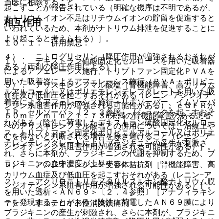
当医に相談すること。
起こすことが報告されている（明確な機序は不明であるが、
ナトリウムイオン不足はリチウムイオンの貯留を促進すると
相互作用
いわれているため、本剤がナトリウム排泄を促進することに
より起こると考えられる）］。
１０．１． 併用禁忌：
４）． ニトログリセリン［降圧作用が増強されるおそれが
１）． デキストラン硫酸固定化セルロースを用いた吸着器
ある（両剤の降圧作用による）］。
によるアフェレーシス施行、トリプトファン固定化ＰＶＡを
用いた吸着器によるアフェレーシス施行（ＰＶＡ：ポリビニ
５）． アリスキレンフマル酸塩［腎機能障害、高カリウム
ルアルコール）又はポリエチレンテレフタレートを用いた吸
血症及び低血圧を起こすおそれがある（レニン−アンジオテ
着器によるアフェレーシス施行＜リポソーバー、イムソーバ
ンシン系阻害作用が増強される可能性がある）。ｅＧＦＲが
ＴＲ、セルソーバ＞〔２．３参照〕［ショックを起こすおそ
６０ｍＬ／ｍｉｎ／１．７３u未満の腎機能障害のある患者
れがある（陰性に荷電したデキストラン硫酸固定化セルロー
へのアリスキレンフマル酸塩との併用については、治療上や
ス、トリプトファン固定化ポリビニルアルコール又はポリエ
むを得ないと判断される場合を除き避けること（レニン−ア
チレンテレフタレートによりブラジキニンの産生が刺激さ
ンジオテンシン系阻害作用が増強される可能性がある）］。
れ、さらに本剤が、ブラジキニンの代謝を抑制するため、ブ
ラジキニンの血中濃度が上昇する）］。
６）． アンジオテンシン２受容体拮抗剤［腎機能障害、高
カリウム血症及び低血圧を起こすおそれがある（レニン−ア
２）． アクリロニトリルメタリルスルホン酸ナトリウム膜
ンジオテンシン系阻害作用が増強される可能性がある）］。
を用いた透析＜ＡＮ６９＞〔２．４参照〕［アナフィラキシ
ーを発現することがある（陰性に荷電したＡＮ６９膜により
７）． 非ステロイド性消炎鎮痛剤：
ブラジキニンの産生が刺激され、さらに本剤が、ブラジキニ