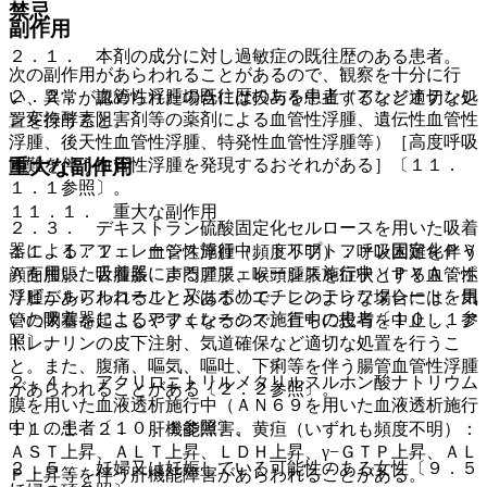
禁忌
副作用
２．１． 本剤の成分に対し過敏症の既往歴のある患者。
次の副作用があらわれることがあるので、観察を十分に行
２．２． 血管性浮腫の既往歴のある患者（アンジオテンシ
い、異常が認められた場合には投与を中止するなど適切な処
ン変換酵素阻害剤等の薬剤による血管性浮腫、遺伝性血管性
置を行うこと。
浮腫、後天性血管性浮腫、特発性血管性浮腫等）［高度呼吸
重大な副作用
困難を伴う血管性浮腫を発現するおそれがある］〔１１．
１．１参照〕。
１１．１． 重大な副作用
２．３． デキストラン硫酸固定化セルロースを用いた吸着
器によるアフェレーシス施行中、トリプトファン固定化ＰＶ
１１．１．１． 血管性浮腫（頻度不明）：呼吸困難を伴う
Ａを用いた吸着器によるアフェレーシス施行中（ＰＶＡ：ポ
顔面腫脹、舌腫脹、声門腫脹、喉頭腫脹を症状とする血管性
リビニルアルコール）又はポリエチレンテレフタレートを用
浮腫があらわれることがあるので、このような場合には、気
いた吸着器によるアフェレーシス施行中の患者〔１０．１参
管の閉塞を起こしやすくなるので、直ちに投与を中止し、ア
照〕。
ドレナリンの皮下注射、気道確保など適切な処置を行うこ
と。また、腹痛、嘔気、嘔吐、下痢等を伴う腸管血管性浮腫
２．４． アクリロニトリルメタリルスルホン酸ナトリウム
があらわれることがある〔２．２参照〕。
膜を用いた血液透析施行中（ＡＮ６９を用いた血液透析施行
中）の患者〔１０．１参照〕。
１１．１．２． 肝機能障害、黄疸（いずれも頻度不明）：
ＡＳＴ上昇、ＡＬＴ上昇、ＬＤＨ上昇、γ−ＧＴＰ上昇、ＡＬ
２．５． 妊婦又は妊娠している可能性のある女性〔９．５
Ｐ上昇等を伴う肝機能障害があらわれることがある。