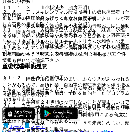
妊婦の項参照〕。
１１．１．３． 血小板減少（頻度不明）。
２．６． アリスキレンフマル酸塩投与中の糖尿病患者（た
薬剤情報
だし、他の降圧治療を行ってもなお血圧のコントロールが著
１１．１．４． 高カリウム血症（頻度不明）。
しく不良の患者を除く）〔１０．１参照〕。
薬剤写真、用法用量、効能効果や後発品の情報が一度に参照
１１．１．５． 天疱瘡様症状（頻度不明）：紅斑、水疱、
でき、関連情報へ簡単にアクセスができます。
２．７． アンジオテンシン受容体ネプリライシン阻害薬投
そう痒、発熱、粘膜疹等があらわれることがある。
与中（サクビトリルバルサルタンナトリウム水和物）の患
一般名、製品名どちらでも検索可能！
１１．１．６． 汎血球減少、無顆粒球症（いずれも頻度不
者、あるいはアンジオテンシン受容体ネプリライシン阻害薬
明）。
投与中止から３６時間以内の患者〔１０．１参照〕。
※ ご使用いただく際に、必ず最新の添付文書および安全性
情報も併せてご確認下さい。
その他の副作用
重要な基本的注意
１１．２． その他の副作用
８．１． 降圧作用に基づくめまい、ふらつきがあらわれる
ことがあるので、高所作業、自動車の運転等危険を伴う機械
１）． 過敏症：（０．１〜０．５％未満）発疹、そう痒、
を操作する際には注意させること。
※本製品は疾病の診断・治療・予防を目的としたプログラム
（頻度不明）蕁麻疹。
ではありません。
８．２． 手術前２４時間は投与しないことが望ましい（ア
２）． 血液：（０．１〜０．５％未満）白血球減少、好酸
ンジオテンシン変換酵素阻害剤投与中の患者は、麻酔及び手
球増多、（頻度不明）貧血、血小板減少。
術中にレニン−アンジオテンシン系の抑制作用による高度な
血圧低下を起こすおそれがある）。
３）． 精神神経系：（０．１〜０．５％未満）めまい、頭
ホーム
ノート
痛・頭重、（頻度不明）眠気。
（特定の背景を有する患者に関する注意）