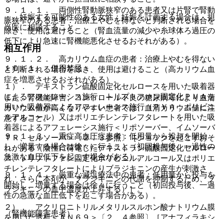
９．１．１． 両側性腎動脈狭窄のある患者又は片腎で腎動
・ 妊娠する可能性のある女性：妊娠を計画する場合は、担
脈狭窄のある患者：治療上やむを得ないと判断される場合を
当医に相談すること。
除き、使用は避けること（腎血流量の減少や糸球体ろ過圧の
低下により急速に腎機能悪化させるおそれがある）。
相互作用
９．１．２． 高カリウム血症の患者：治療上やむを得ない
１０．１． 併用禁忌：
と判断される場合を除き、使用は避けること（高カリウム血
症を増悪させるおそれがある）。
１）． デキストラン硫酸固定化セルロースを用いた吸着器
によるアフェレーシス施行、トリプトファン固定化ＰＶＡを
また、腎機能障害、コントロール不良の糖尿病等により血清
用いた吸着器によるアフェレーシス施行（ＰＶＡ：ポリビニ
カリウム値が高くなりやすい患者では、血清カリウム値に注
ルアルコール）又はポリエチレンテレフタレートを用いた吸
意すること。
着器によるアフェレーシス施行＜リポソーバー、イムソーバ
９．１．３． 重症高血圧症患者：低用量から投与を開始
ＴＲ、セルソーバ＞〔２．３参照〕［ショックを起こすおそ
し、増量する場合は徐々に行うこと（初回投与後、一過性の
れがある（陰性に荷電したデキストラン硫酸固定化セルロー
急激な血圧低下を起こす場合がある）。
ス、トリプトファン固定化ポリビニルアルコール又はポリエ
チレンテレフタレートによりブラジキニンの産生が刺激さ
９．１．４． 厳重な減塩療法中の患者：低用量から投与を
れ、さらに本剤が、ブラジキニンの代謝を抑制するため、ブ
開始し、増量する場合は徐々に行うこと（初回投与後、一過
ラジキニンの血中濃度が上昇する）］。
性の急激な血圧低下を起こす場合がある）。
２）． アクリロニトリルメタリルスルホン酸ナトリウム膜
（腎機能障害患者）
を用いた透析＜ＡＮ６９＞〔２．４参照〕［アナフィラキシ