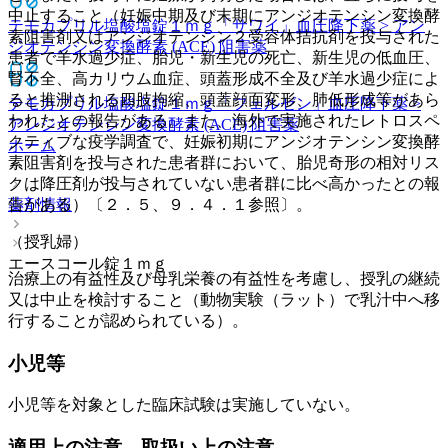
中止すること（妊娠中期及び末期にアンジオテンシン変換酵
テモカプリル塩酸塩錠１ｍｇ「サワイ」
血圧降下薬 > アン
素阻害剤又はアンジオテンシン２受容体拮抗剤を投与された
ジオテンシン変換酵素 (ACE) 阻害薬
患者で羊水過少症、胎児・新生児の死亡、新生児の低血圧、
腎不全、高カリウム血症、頭蓋形成不全及び羊水過少症によ
ると推測される四肢拘縮、頭蓋顔面変形、肺低形成等があら
テモカプリル塩酸塩錠１ｍｇ「フェルゼン」
血圧降下薬 >
われたとの報告がある。また、海外で実施されたレトロスペ
アンジオテンシン変換酵素 (ACE) 阻害薬
クティブな疫学調査で、妊娠初期にアンジオテンシン変換酵
ホーム
素阻害剤を投与された患者群において、胎児奇形の相対リス
クは降圧剤が投与されていない患者群に比べ高かったとの報
薬剤情報
告がある）〔２．５、９．４．１参照〕。
（授乳婦）
エースコール錠１ｍｇ
治療上の有益性及び母乳栄養の有益性を考慮し、授乳の継続
又は中止を検討すること（動物実験（ラット）で乳汁中へ移
行することが認められている）。
小児等
小児等を対象とした臨床試験は実施していない。
適用上の注意、取扱い上の注意