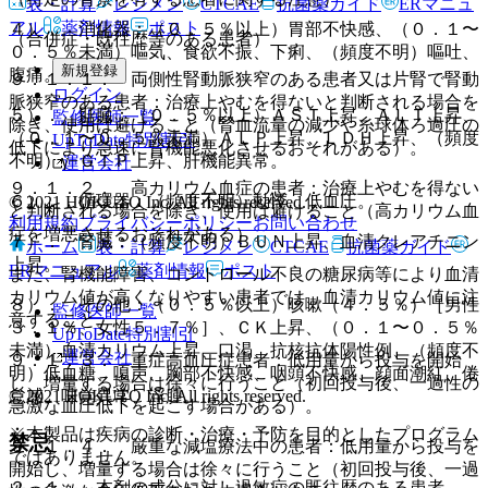
表・計算
レジメン
CTCAE
抗菌薬ガイド
ERマニュ
アル
薬剤情報
ポスト
４）． 消化器：（０．５％以上）胃部不快感、（０．１〜
（合併症・既往歴等のある患者）
０．５％未満）嘔気、食欲不振、下痢、（頻度不明）嘔吐、
新規登録
腹痛。
９．１．１． 両側性腎動脈狭窄のある患者又は片腎で腎動
ログイン
脈狭窄のある患者：治療上やむを得ないと判断される場合を
５）． 肝臓：（０．５％以上）ＡＳＴ上昇、ＡＬＴ上昇、
監修医師一覧
除き、使用は避けること（腎血流量の減少や糸球体ろ過圧の
（０．１〜０．５％未満）ＡＬＰ上昇、ＬＤＨ上昇、（頻度
UpToDate特別割引
低下により急速に腎機能悪化させるおそれがある）。
不明）γ−ＧＴＰ上昇、肝機能異常。
運営会社
９．１．２． 高カリウム血症の患者：治療上やむを得ない
６）． 循環器：（頻度不明）動悸、低血圧。
© 2021 HOKUTO Inc. All rights reserved.
と判断される場合を除き、使用は避けること（高カリウム血
利用規約
プライバシーポリシー
お問い合わせ
症を増悪させるおそれがある）。
７）． 腎臓：（頻度不明）ＢＵＮ上昇、血清クレアチニン
ホーム
表・計算
レジメン
CTCAE
抗菌薬ガイド
上昇。
ERマニュアル
薬剤情報
ポスト
また、腎機能障害、コントロール不良の糖尿病等により血清
カリウム値が高くなりやすい患者では、血清カリウム値に注
８）． その他：（０．５％以上）咳嗽（４．５％）［男性
監修医師一覧
意すること。
３．１％、女性５．７％］、ＣＫ上昇、（０．１〜０．５％
UpToDate特別割引
未満）血清カリウム上昇、口渇、抗核抗体陽性例、（頻度不
運営会社
９．１．３． 重症高血圧症患者：低用量から投与を開始
明）低血糖、嗄声、胸部不快感、咽頭不快感、顔面潮紅、倦
し、増量する場合は徐々に行うこと（初回投与後、一過性の
© 2021 HOKUTO Inc. All rights reserved.
怠感、味覚異常、浮腫。
急激な血圧低下を起こす場合がある）。
※本製品は疾病の診断・治療・予防を目的としたプログラム
禁忌
９．１．４． 厳重な減塩療法中の患者：低用量から投与を
ではありません。
開始し、増量する場合は徐々に行うこと（初回投与後、一過
２．１． 本剤の成分に対し過敏症の既往歴のある患者。