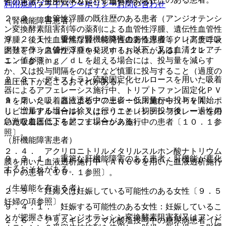
性の急激な血圧低下を起こす場合がある）。
利用規約
プライバシーポリシー
お問い合わせ
２．２． 血管性浮腫の既往歴のある患者（アンジオテンシ
（腎機能障害患者）
ン変換酵素阻害剤等の薬剤による血管性浮腫、遺伝性血管性
９．２．１． 重篤な腎機能障害のある患者：クレアチニン
浮腫、後天性血管性浮腫、特発性血管性浮腫等）［高度呼吸
クリアランス値が３０ｍＬ／ｍｉｎ以下、又は血清クレアチ
困難を伴う血管性浮腫を発現するおそれがある］〔１１．
ニン値が３ｍｇ／ｄＬを超える場合には、投与量を減らす
１．１参照〕。
か、又は投与間隔をのばすなど慎重に投与すること（過度の
２．３． デキストラン硫酸固定化セルロースを用いた吸着
血圧低下が起こるおそれがある）。
器によるアフェレーシス施行中、トリプトファン固定化ＰＶ
９．２．２． 血液透析中の患者：低用量から投与を開始
Ａを用いた吸着器によるアフェレーシス施行中（ＰＶＡ：ポ
し、増量する場合は徐々に行うこと（初回投与後、一過性の
リビニルアルコール）又はポリエチレンテレフタレートを用
急激な血圧低下を起こす場合がある）。
いた吸着器によるアフェレーシス施行中の患者〔１０．１参
照〕。
（肝機能障害患者）
２．４． アクリロニトリルメタリルスルホン酸ナトリウム
９．３．１． 重篤な肝機能障害のある患者：肝機能が悪化
膜を用いた血液透析施行中（ＡＮ６９を用いた血液透析施行
するおそれがある。
中）の患者〔１０．１参照〕。
（生殖能を有する者）
２．５． 妊婦又は妊娠している可能性のある女性〔９．５
妊婦の項参照〕。
９．４．１． 妊娠する可能性のある女性：妊娠しているこ
とが把握されずアンジオテンシン変換酵素阻害剤又はアンジ
２．６． アリスキレンフマル酸塩投与中の糖尿病患者（た