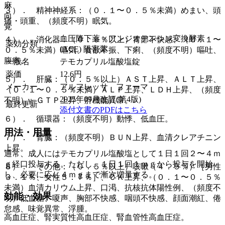
麻
３）． 精神神経系：（０．１〜０．５％未満）めまい、頭
向
痛・頭重、（頻度不明）眠気。
覚
血圧降下薬 > アンジオテンシン変換酵素
４）． 消化器：（０．５％以上）胃部不快感、（０．１〜
薬効分類
(ACE) 阻害薬
０．５％未満）嘔気、食欲不振、下痢、（頻度不明）嘔吐、
腹痛。
一般名
テモカプリル塩酸塩錠
薬価
12.6
円
５）． 肝臓：（０．５％以上）ＡＳＴ上昇、ＡＬＴ上昇、
メーカー
アルフレッサ ファーマ
（０．１〜０．５％未満）ＡＬＰ上昇、ＬＤＨ上昇、（頻度
2025年09月改訂(第4版)
不明）γ−ＧＴＰ上昇、肝機能異常。
最終更新
添付文書のPDFはこちら
６）． 循環器：（頻度不明）動悸、低血圧。
用法・用量
７）． 腎臓：（頻度不明）ＢＵＮ上昇、血清クレアチニン
上昇。
通常、成人にはテモカプリル塩酸塩として１日１回２〜４ｍ
ｇ経口投与する。ただし、１日１回１ｍｇから投与を開始
８）． その他：（０．５％以上）咳嗽（４．５％）［男性
し、必要に応じ４ｍｇまで漸次増量する。
３．１％、女性５．７％］、ＣＫ上昇、（０．１〜０．５％
未満）血清カリウム上昇、口渇、抗核抗体陽性例、（頻度不
効能・効果
明）低血糖、嗄声、胸部不快感、咽頭不快感、顔面潮紅、倦
怠感、味覚異常、浮腫。
高血圧症、腎実質性高血圧症、腎血管性高血圧症。