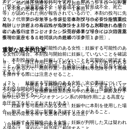
オテンシン２受容体拮抗剤を使用し、胎児・新生児への影響
だし、他の降圧治療を行ってもなお血圧のコントロールが著
（腎不全、頭蓋形成不全・肺形成不全・腎形成不全、死亡
しく不良の患者を除く）〔１０．１参照〕。
等）が認められた例が報告されているので、本剤の投与に先
立ち、代替薬の有無等も考慮して本剤投与の必要性を慎重に
２．７． アンジオテンシン受容体ネプリライシン阻害薬投
検討し、治療上の有益性が危険性を上回ると判断される場合
与中（サクビトリルバルサルタンナトリウム水和物）の患
にのみ投与すること。また、投与が必要な場合には次の注意
者、あるいはアンジオテンシン受容体ネプリライシン阻害薬
事項に留意すること〔９．５妊婦の項参照〕。
投与中止から３６時間以内の患者〔１０．１参照〕。
（１）． 妊娠する可能性のある女性：妊娠する可能性のあ
重要な基本的注意
る女性の場合、本剤投与開始前に妊娠していないことを確認
し、本剤投与中も、妊娠していないことを定期的に確認する
８．１． 降圧作用に基づくめまい、ふらつきがあらわれる
こと。投与中に妊娠が判明した場合には、直ちに投与を中止
ことがあるので、高所作業、自動車の運転等危険を伴う機械
すること。
を操作する際には注意させること。
（２）． 妊娠する可能性のある女性：次の事項について、
８．２． 手術前２４時間は投与しないことが望ましい（ア
本剤投与開始時に患者に説明すること。また、投与中も必要
ンジオテンシン変換酵素阻害剤投与中の患者は、麻酔及び手
に応じ説明すること。
術中にレニン−アンジオテンシン系の抑制作用による高度な
血圧低下を起こすおそれがある）。
・ 妊娠する可能性のある女性：妊娠中に本剤を使用した場
合、胎児・新生児に影響を及ぼすリスクがあること。
（特定の背景を有する患者に関する注意）
・ 妊娠する可能性のある女性：妊娠が判明した又は疑われ
（合併症・既往歴等のある患者）
る場合は、速やかに担当医に相談すること。