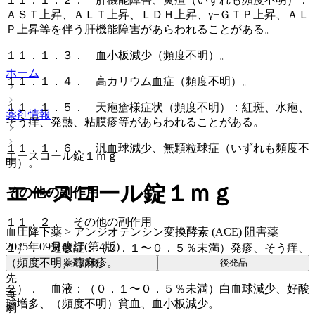
ＡＳＴ上昇、ＡＬＴ上昇、ＬＤＨ上昇、γ−ＧＴＰ上昇、ＡＬ
Ｐ上昇等を伴う肝機能障害があらわれることがある。
１１．１．３． 血小板減少（頻度不明）。
ホーム
１１．１．４． 高カリウム血症（頻度不明）。
１１．１．５． 天疱瘡様症状（頻度不明）：紅斑、水疱、
薬剤情報
そう痒、発熱、粘膜疹等があらわれることがある。
１１．１．６． 汎血球減少、無顆粒球症（いずれも頻度不
エースコール錠１ｍｇ
明）。
エースコール錠１ｍｇ
その他の副作用
１１．２． その他の副作用
血圧降下薬 > アンジオテンシン変換酵素 (ACE) 阻害薬
2025年09月改訂(第4版)
１）． 過敏症：（０．１〜０．５％未満）発疹、そう痒、
（頻度不明）蕁麻疹。
薬剤情報
後発品
先
２）． 血液：（０．１〜０．５％未満）白血球減少、好酸
毒
球増多、（頻度不明）貧血、血小板減少。
劇