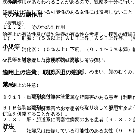
（妊婦）
次の副作用があらわれることがあるので、観察を十分に行い
妊婦又は妊娠している可能性のある女性には投与しないこと
その他の副作用
（授乳婦）
１１．２． その他の副作用
治療上の有益性及び母乳栄養の有益性を考慮し、授乳の継続
１）． 肝臓：（５％以上）ＡＬＴ上昇、ＡＳＴ上昇等、（
小児等
２）． 消化器：（５％以上）下痢、（０．１〜５％未満）
小児等を対象とした臨床試験は実施していない。
３）． 過敏症：（頻度不明）発疹、そう痒。
４）． その他：（頻度不明）倦怠感、めまい、顔のむくみ
適用上の注意、取扱い上の注意
禁忌
（適用上の注意）
１４．１． 薬剤交付時の注意
２．１． 重篤な胆道障害・重篤な膵障害のある患者［利胆
ＰＴＰ包装の薬剤はＰＴＰシートから取り出して服用するよ
２．２． 重篤な肝障害のある患者〔９．３．１参照〕。
併症を併発することがある）。
２．３． 肝・胆道系に閉塞性病変のある患者〔９．３．２
貯法
２．４． 妊婦又は妊娠している可能性のある女性〔９．５