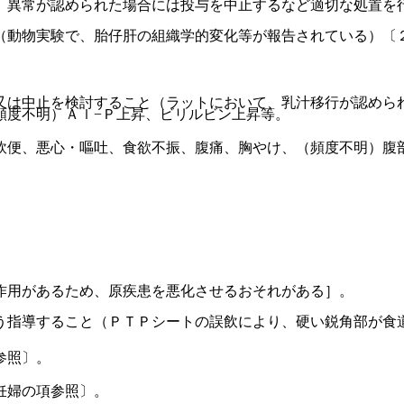
、異常が認められた場合には投与を中止するなど適切な処置を
（動物実験で、胎仔肝の組織学的変化等が報告されている）〔
又は中止を検討すること（ラットにおいて、乳汁移行が認めら
頻度不明）Ａｌ−Ｐ上昇、ビリルビン上昇等。
軟便、悪心・嘔吐、食欲不振、腹痛、胸やけ、（頻度不明）腹
。
作用があるため、原疾患を悪化させるおそれがある］。
う指導すること（ＰＴＰシートの誤飲により、硬い鋭角部が食
参照〕。
妊婦の項参照〕。