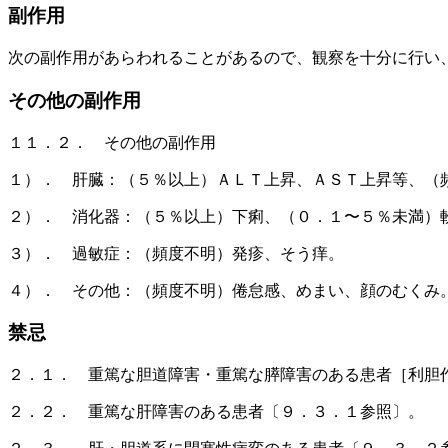
副作用
次の副作用があらわれることがあるので、観察を十分に行い
その他の副作用
１１．２． その他の副作用
１）． 肝臓：（５％以上）ＡＬＴ上昇、ＡＳＴ上昇等、（
２）． 消化器：（５％以上）下痢、（０．１〜５％未満）
３）． 過敏症：（頻度不明）発疹、そう痒。
４）． その他：（頻度不明）倦怠感、めまい、顔のむくみ
禁忌
２．１． 重篤な胆道障害・重篤な膵障害のある患者［利胆
２．２． 重篤な肝障害のある患者〔９．３．１参照〕。