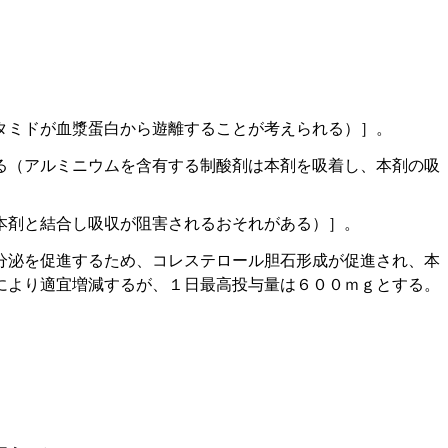
タミドが血漿蛋白から遊離することが考えられる）］。
る（アルミニウムを含有する制酸剤は本剤を吸着し、本剤の吸
本剤と結合し吸収が阻害されるおそれがある）］。
分泌を促進するため、コレステロール胆石形成が促進され、本
により適宜増減するが、１日最高投与量は６００ｍｇとする。