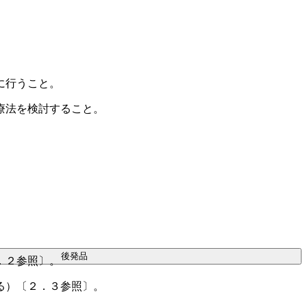
に行うこと。
療法を検討すること。
後発品
．２参照〕。
る）〔２．３参照〕。