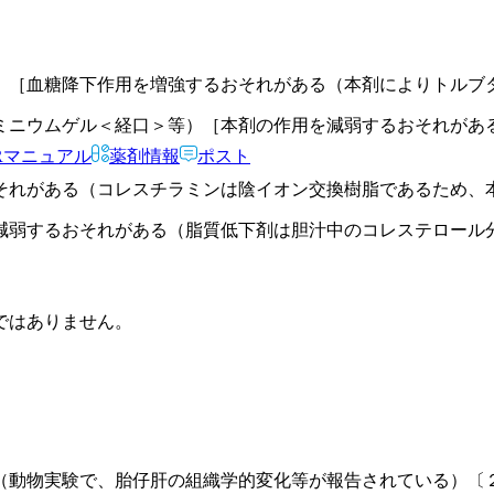
）［血糖降下作用を増強するおそれがある（本剤によりトルブ
ミニウムゲル＜経口＞等）［本剤の作用を減弱するおそれがあ
Rマニュアル
薬剤情報
ポスト
それがある（コレスチラミンは陰イオン交換樹脂であるため、
減弱するおそれがある（脂質低下剤は胆汁中のコレステロール
ではありません。
（動物実験で、胎仔肝の組織学的変化等が報告されている）〔