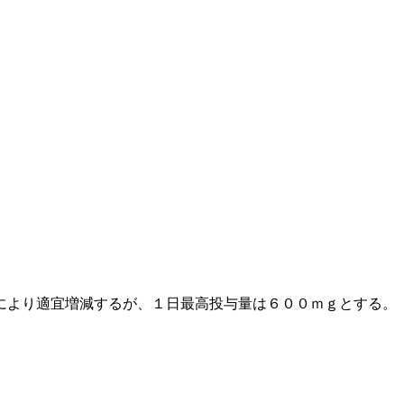
により適宜増減するが、１日最高投与量は６００ｍｇとする。