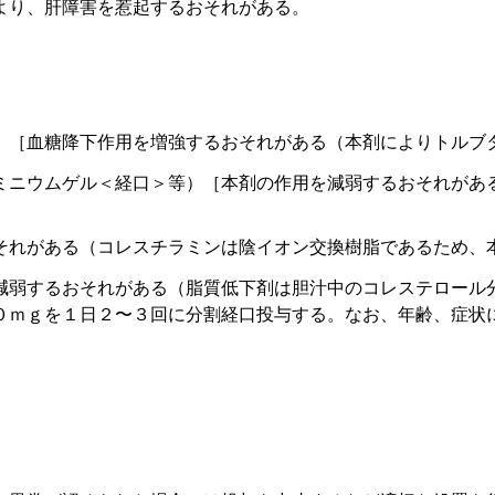
より、肝障害を惹起するおそれがある。
）［血糖降下作用を増強するおそれがある（本剤によりトルブ
ミニウムゲル＜経口＞等）［本剤の作用を減弱するおそれがあ
それがある（コレスチラミンは陰イオン交換樹脂であるため、
減弱するおそれがある（脂質低下剤は胆汁中のコレステロール
０ｍｇを１日２〜３回に分割経口投与する。なお、年齢、症状