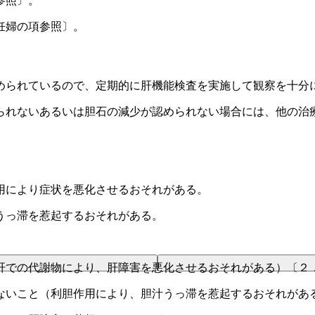
参照〕。
妊婦の項参照〕。
められているので、定期的に肝機能検査を実施して観察を十分
られないあるいは胆石の減少が認められない場合には、他の治
用により症状を悪化させるおそれがある。
うっ滞を惹起するおそれがある。
肝での代謝物により、肝障害を悪化させるおそれがある）〔２
ないこと（利胆作用により、胆汁うっ滞を惹起するおそれがあ