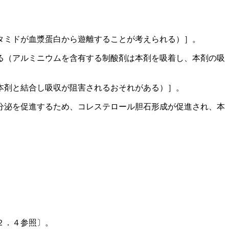
タミドが血漿蛋白から遊離することが考えられる）］。
る（アルミニウムを含有する制酸剤は本剤を吸着し、本剤の吸
本剤と結合し吸収が阻害されるおそれがある）］。
分泌を促進するため、コレステロール胆石形成が促進され、本
２．４参照〕。