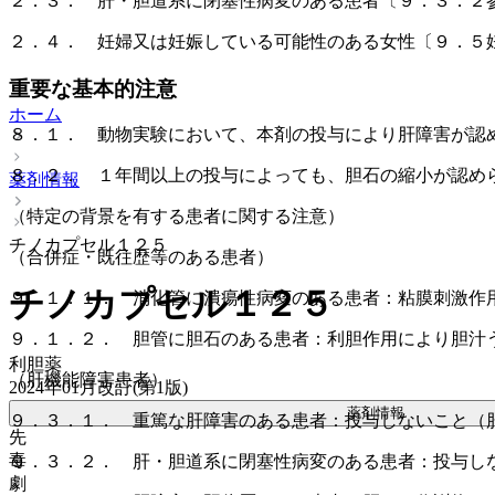
２．３． 肝・胆道系に閉塞性病変のある患者〔９．３．２
２．４． 妊婦又は妊娠している可能性のある女性〔９．５
重要な基本的注意
ホーム
８．１． 動物実験において、本剤の投与により肝障害が認
８．２． １年間以上の投与によっても、胆石の縮小が認め
薬剤情報
（特定の背景を有する患者に関する注意）
チノカプセル１２５
（合併症・既往歴等のある患者）
チノカプセル１２５
９．１．１． 消化管に潰瘍性病変のある患者：粘膜刺激作
９．１．２． 胆管に胆石のある患者：利胆作用により胆汁
利胆薬
（肝機能障害患者）
2024年01月改訂(第1版)
薬剤情報
９．３．１． 重篤な肝障害のある患者：投与しないこと（
先
毒
９．３．２． 肝・胆道系に閉塞性病変のある患者：投与し
劇