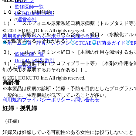
ログイン
監修医師一覧
１０．２． 併用注意：
UpToDate特別割引
運営会社
１）． スルフォニル尿素系経口糖尿病薬（トルブタミド等
© 2021 HOKUTO Inc. All rights reserved.
２）． 制酸剤＜アルミニウム含有＞＜経口＞（水酸化アル
利用規約
プライバシーポリシー
お問い合わせ
収が阻害されるおそれがある）］。
ホーム
表・計算
レジメン
CTCAE
抗菌薬ガイド
E
３）． コレスチラミン＜経口＞［本剤の作用を減弱するお
監修医師一覧
UpToDate特別割引
４）． 脂質低下剤（クロフィブラート等）［本剤の作用を
運営会社
剤の作用を減弱するおそれがある）］。
© 2021 HOKUTO Inc. All rights reserved.
高齢者
※本製品は疾病の診断・治療・予防を目的としたプログラム
一般的に、生理機能が低下していることが多い。
利用規約
プライバシーポリシー
お問い合わせ
妊婦・授乳婦
（妊婦）
妊婦又は妊娠している可能性のある女性には投与しないこと