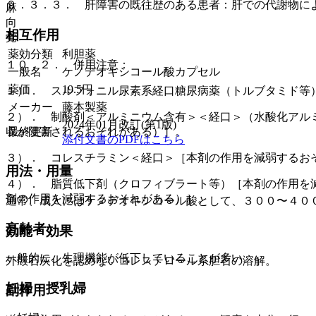
９．３．３． 肝障害の既往歴のある患者：肝での代謝物に
麻
向
相互作用
覚
薬効分類
利胆薬
１０．２． 併用注意：
一般名
ケノデオキシコール酸カプセル
薬価
19.5
円
１）． スルフォニル尿素系経口糖尿病薬（トルブタミド等
メーカー
藤本製薬
２）． 制酸剤＜アルミニウム含有＞＜経口＞（水酸化アル
2024年01月改訂(第1版)
最終更新
収が阻害されるおそれがある）］。
添付文書のPDFはこちら
３）． コレスチラミン＜経口＞［本剤の作用を減弱するお
用法・用量
４）． 脂質低下剤（クロフィブラート等）［本剤の作用を
剤の作用を減弱するおそれがある）］。
通常、成人にはケノデオキシコール酸として、３００〜４０
高齢者
効能・効果
一般的に、生理機能が低下していることが多い。
外殻石灰化を認めないコレステロール系胆石の溶解。
妊婦・授乳婦
副作用