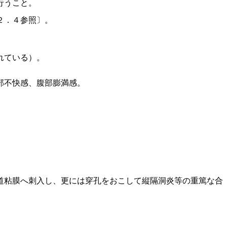
行うこと。
２．４参照〕。
れている）。
部不快感、腹部膨満感。
道粘膜へ刺入し、更には穿孔をおこして縦隔洞炎等の重篤な合