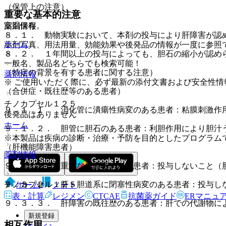
（保管上の注意）
重要な基本的注意
室温保存。
薬剤情報
８．１． 動物実験において、本剤の投与により肝障害が認
ホーム
薬剤写真、用法用量、効能効果や後発品の情報が一度に参照
８．２． １年間以上の投与によっても、胆石の縮小が認め
一般名、製品名どちらでも検索可能！
（特定の背景を有する患者に関する注意）
薬剤情報
※ ご使用いただく際に、必ず最新の添付文書および安全性情
（合併症・既往歴等のある患者）
チノカプセル１２５
９．１．１． 消化管に潰瘍性病変のある患者：粘膜刺激作
後発品はありません
ホーム
９．１．２． 胆管に胆石のある患者：利胆作用により胆汁
※本製品は疾病の診断・治療・予防を目的としたプログラム
（肝機能障害患者）
薬剤情報
９．３．１． 重篤な肝障害のある患者：投与しないこと（
チノカプセル１２５
９．３．２． 肝・胆道系に閉塞性病変のある患者：投与し
ホーム
ノート
表・計算
レジメン
CTCAE
抗菌薬ガイド
ERマニュ
９．３．３． 肝障害の既往歴のある患者：肝での代謝物に
新規登録
相互作用