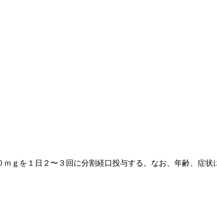
０ｍｇを１日２〜３回に分割経口投与する。なお、年齢、症状