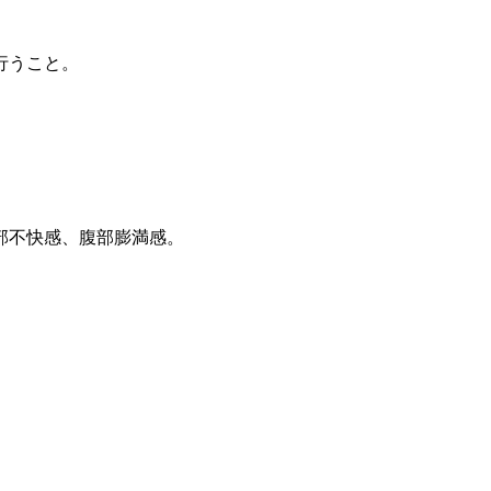
行うこと。
部不快感、腹部膨満感。