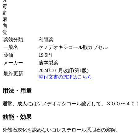
毒
劇
麻
向
覚
薬効分類
利胆薬
一般名
ケノデオキシコール酸カプセル
薬価
19.5
円
メーカー
藤本製薬
2024年01月改訂(第1版)
最終更新
添付文書のPDFはこちら
用法・用量
通常、成人にはケノデオキシコール酸として、３００〜４０
効能・効果
外殻石灰化を認めないコレステロール系胆石の溶解。