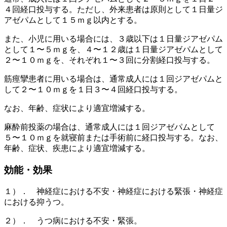
４回経口投与する。ただし、外来患者は原則として１日量ジ
アゼパムとして１５ｍｇ以内とする。
また、小児に用いる場合には、３歳以下は１日量ジアゼパム
として１〜５ｍｇを、４〜１２歳は１日量ジアゼパムとして
２〜１０ｍｇを、それぞれ１〜３回に分割経口投与する。
筋痙攣患者に用いる場合は、通常成人には１回ジアゼパムと
して２〜１０ｍｇを１日３〜４回経口投与する。
なお、年齢、症状により適宜増減する。
麻酔前投薬の場合は、通常成人には１回ジアゼパムとして
５〜１０ｍｇを就寝前または手術前に経口投与する。なお、
年齢、症状、疾患により適宜増減する。
効能・効果
１）． 神経症における不安・神経症における緊張・神経症
における抑うつ。
２）． うつ病における不安・緊張。