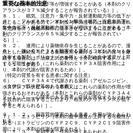
重要な基本的注意
下・反射運動能力低下等が増強することがある（本剤のクリ
アランスが３７％減少することが報告されている）］。
８．１． 眠気、注意力・集中力・反射運動能力等の低下が
４）． フルボキサミンマレイン酸塩［眠気・注意力低下・
起こることがあるので、本剤投与中の患者には自動車の運転
集中力低下・反射運動能力低下等が増強することがある（本
等危険を伴う機械の操作に従事させないように注意するこ
剤のクリアランスが６５％減少することが報告されてい
と。
る）］。
８．２． 連用により薬物依存を生じることがあるので、漫
５）． 強いＣＹＰ３Ａを阻害する薬剤（コビシスタットを
然とした継続投与による長期使用を避ける（本剤の投与を継
含有する製剤、ボリコナゾール等）［本剤の血中濃度が上昇
続する場合には、治療上の必要性を十分に検討する）〔１
する可能性がある（これら薬剤のＣＹＰ３Ａ阻害作用によ
１．１．１参照〕。
り、本剤の代謝が阻害されるため）］。
（特定の背景を有する患者に関する注意）
６）． ＣＹＰ３Ａ４で代謝される薬剤（アゼルニジピン、
（合併症・既往歴等のある患者）
ホスアンプレナビル等）［本剤又はこれらの薬剤の作用が増
強されるおそれがある（本剤とこれらの薬剤がＣＹＰ３Ａ４
９．１．１． 心障害のある患者：症状が悪化するおそれが
を競合的に阻害することにより、相互のクリアランスが低下
ある。
すると考えられる）］。
９．１．２． 脳器質的障害のある患者：作用が強くあらわ
７）． エトラビリン［本剤の血中濃度が上昇する可能性が
れる。
ある（エトラビリンのＣＹＰ２Ｃ９、ＣＹＰ２Ｃ１９阻害作
用により、本剤の代謝が阻害される）］。
９．１．３． 衰弱患者：作用が強くあらわれる。