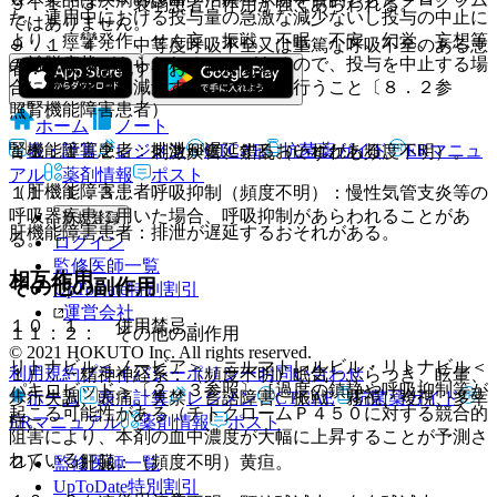
９．１．３． 衰弱患者：作用が強くあらわれる。
た、連用中における投与量の急激な減少ないし投与の中止に
ではありません。
より、痙攣発作、せん妄、振戦、不眠、不安、幻覚、妄想等
９．１．４． 中等度呼吸不全又は重篤な呼吸不全のある患
の離脱症状があらわれることがあるので、投与を中止する場
者：症状が悪化するおそれがある。
合には、徐々に減量するなど慎重に行うこと〔８．２参
（腎機能障害患者）
照〕。
ホーム
ノート
表・計算
レジメン
CTCAE
抗菌薬ガイド
ERマニュ
腎機能障害患者：排泄が遅延するおそれがある。
１１．１．２． 刺激興奮、錯乱（いずれも頻度不明）。
アル
薬剤情報
ポスト
（肝機能障害患者）
１１．１．３． 呼吸抑制（頻度不明）：慢性気管支炎等の
呼吸器疾患に用いた場合、呼吸抑制があらわれることがあ
新規登録
肝機能障害患者：排泄が遅延するおそれがある。
る。
ログイン
監修医師一覧
相互作用
その他の副作用
UpToDate特別割引
運営会社
１０．１． 併用禁忌：
１１．２． その他の副作用
© 2021 HOKUTO Inc. All rights reserved.
リトナビル＜ノービア＞、ニルマトレルビル・リトナビル＜
利用規約
プライバシーポリシー
お問い合わせ
１）． 精神神経系：（頻度不明）眠気、ふらつき、眩暈、
パキロビッド＞〔２．３参照〕［過度の鎮静や呼吸抑制等が
ホーム
表・計算
レジメン
CTCAE
抗菌薬ガイド
歩行失調、頭痛、失禁、言語障害、振戦、霧視、複視、多幸
起こる可能性がある（チトクロームＰ４５０に対する競合的
症。
ERマニュアル
薬剤情報
ポスト
阻害により、本剤の血中濃度が大幅に上昇することが予測さ
れている）］。
２）． 肝臓：（頻度不明）黄疸。
監修医師一覧
UpToDate特別割引