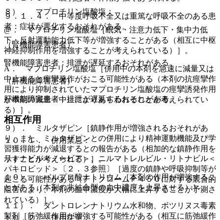
８）． マプロチリン塩酸塩：
９．１．４． 中等度呼吸不全又は重篤な呼吸不全のある患
者：症状が悪化するおそれがある。
@． マプロチリン塩酸塩［眠気・注意力低下・集中力低
下・反射運動能力低下等が増強することがある（相互に中枢
（腎機能障害患者）
神経抑制作用を増強することが考えられている）］。
腎機能障害患者：排泄が遅延するおそれがある。
A． マプロチリン塩酸塩［併用中の本剤を急速に減量又は
中止すると痙攣発作がおこる可能性がある（本剤の抗痙攣作
（肝機能障害患者）
用により抑制されていたマプロチリン塩酸塩の痙攣誘発作用
肝機能障害患者：排泄が遅延するおそれがある。
が本剤の減量・中止によりあらわれることが考えられてい
る）］。
相互作用
９）． ミルタザピン［鎮静作用が増強されるおそれがあ
り、また、ミルタザピンとの併用により精神運動機能及び学
１０．１． 併用禁忌：
習獲得能力が減退するとの報告がある（相加的な鎮静作用を
リトナビル＜ノービア＞、ニルマトレルビル・リトナビル＜
示すことが考えられる）］。
パキロビッド＞〔２．３参照〕［過度の鎮静や呼吸抑制等が
１０）． バルプロ酸ナトリウム［本剤の作用が増強するこ
起こる可能性がある（チトクロームＰ４５０に対する競合的
とがある（本剤の非結合型の血中濃度を上昇させる）］。
阻害により、本剤の血中濃度が大幅に上昇することが予測さ
れている）］。
１１）． ダントロレンナトリウム水和物、ボツリヌス毒素
製剤［筋弛緩作用が増強する可能性がある（相互に筋弛緩作
１０．２． 併用注意：