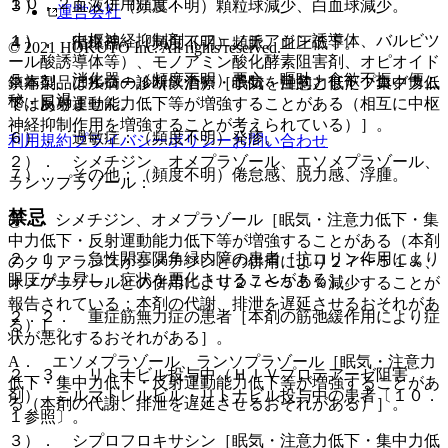
１０．２． 併用注意：
３）． 血液：（頻度不明）顆粒球減少、白血球減少。
運営会社
１）． 中枢神経抑制剤（フェノチアジン誘導体、バルビツ
４）． 循環器：（頻度不明）頻脈、血圧低下。
© 2021 HOKUTO Inc. All rights reserved.
ール酸誘導体等）、モノアミン酸化酵素阻害剤、オピオイド
５）． 消化器：（頻度不明）悪心、嘔吐、食欲不振、便
※本製品は疾病の診断・治療・予防を目的としたプログラム
鎮痛剤、アルコール（飲酒）［眠気・注意力低下・集中力低
秘、口渇。
ではありません。
下・反射運動能力低下等が増強することがある（相互に中枢
神経抑制作用を増強することが考えられている）］。
６）． 過敏症：（頻度不明）発疹。
利用規約
プライバシーポリシー
お問い合わせ
２）． シメチジン、オメプラゾール、エソメプラゾール、
７）． その他：（頻度不明）倦怠感、脱力感、浮腫。
ランソプラゾール：
禁忌
@． シメチジン、オメプラゾール［眠気・注意力低下・集
中力低下・反射運動能力低下等が増強することがある（本剤
２．１． 急性閉塞隅角緑内障の患者［抗コリン作用により
のクリアランスがシメチジンとの併用により２７〜５１％、
眼圧が上昇し、症状を悪化させることがある］。
オメプラゾールとの併用により２７〜５５％減少することが
報告されている；本剤の代謝、排泄を遅延させるおそれがあ
２．２． 重症筋無力症の患者［本剤の筋弛緩作用により症
る）］。
状が悪化するおそれがある］。
A． エソメプラゾール、ランソプラゾール［眠気・注意力
２．３． リトナビル投与中（ＨＩＶプロテアーゼ阻害
低下・集中力低下・反射運動能力低下等が増強することがあ
剤）、ニルマトレルビル・リトナビル投与中の患者〔１０．
る（本剤の代謝、排泄を遅延させるおそれがある）］。
１参照〕。
３）． シプロフロキサシン［眠気・注意力低下・集中力低