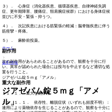
３）． 心身症（消化器疾患、循環器疾患、自律神経失調
症、更年期障害、腰痛症、頸肩腕症候群）における身体症候
並びに不安・緊張・抑うつ。
４）． 次記疾患における筋緊張の軽減：脳脊髄疾患に伴う
筋痙攣・疼痛。
５）． 麻酔前投薬。
ホーム
副作用
次の副作用があらわれることがあるので、観察を十分に行
薬剤情報
い、異常が認められた場合には投与を中止するなど適切な処
置を行うこと。
ジアゼパム錠５ｍｇ「アメル」
重大な副作用
ジアゼパム錠５ｍｇ「アメ
１１．１． 重大な副作用
ル」
１１．１．１． 依存性、離脱症状（いずれも頻度不明）：
連用により薬物依存を生じることがあるので、観察を十分に