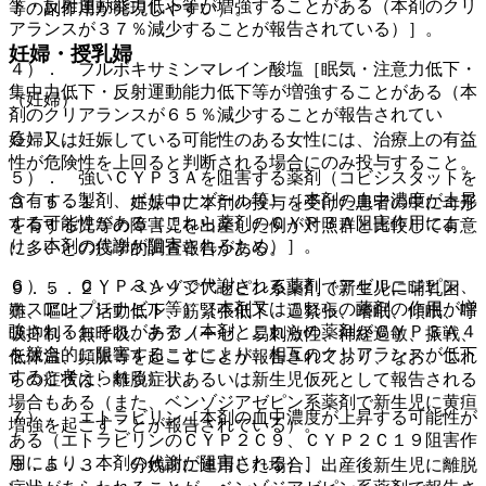
下・反射運動能力低下等が増強することがある（本剤のクリ
等の副作用が発現しやすい）。
アランスが３７％減少することが報告されている）］。
妊婦・授乳婦
４）． フルボキサミンマレイン酸塩［眠気・注意力低下・
集中力低下・反射運動能力低下等が増強することがある（本
（妊婦）
剤のクリアランスが６５％減少することが報告されてい
る）］。
妊婦又は妊娠している可能性のある女性には、治療上の有益
性が危険性を上回ると判断される場合にのみ投与すること。
５）． 強いＣＹＰ３Ａを阻害する薬剤（コビシスタットを
含有する製剤、ボリコナゾール等）［本剤の血中濃度が上昇
９．５．１． 妊娠中に本剤の投与を受けた患者の中に奇形
する可能性がある（これら薬剤のＣＹＰ３Ａ阻害作用によ
を有する児等の障害児を出産した例が対照群と比較して有意
り、本剤の代謝が阻害されるため）］。
に多いとの疫学的調査報告がある。
６）． ＣＹＰ３Ａ４で代謝される薬剤（アゼルニジピン、
９．５．２． ベンゾジアゼピン系薬剤で新生児に哺乳困
ホスアンプレナビル等）［本剤又はこれらの薬剤の作用が増
難、嘔吐、活動低下、筋緊張低下、過緊張、嗜眠、傾眠、呼
強されるおそれがある（本剤とこれらの薬剤がＣＹＰ３Ａ４
吸抑制・無呼吸、チアノーゼ、易刺激性、神経過敏、振戦、
を競合的に阻害することにより、相互のクリアランスが低下
低体温、頻脈等を起こすことが報告されており、なお、これ
すると考えられる）］。
らの症状は、離脱症状あるいは新生児仮死として報告される
場合もある（また、ベンゾジアゼピン系薬剤で新生児に黄疸
７）． エトラビリン［本剤の血中濃度が上昇する可能性が
増強を起こすことが報告されている）。
ある（エトラビリンのＣＹＰ２Ｃ９、ＣＹＰ２Ｃ１９阻害作
用により、本剤の代謝が阻害される）］。
９．５．３． 分娩前に連用した場合、出産後新生児に離脱