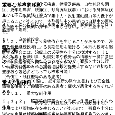
３）． 心身症（消化器疾患、循環器疾患、自律神経失調
重要な基本的注意
症、更年期障害、腰痛症、頸肩腕症候群）における身体症候
並びに不安・緊張・抑うつ。
８．１． 眠気、注意力・集中力・反射運動能力等の低下が
起こることがあるので、本剤投与中の患者には自動車の運転
４）． 次記疾患における筋緊張の軽減：脳脊髄疾患に伴う
等危険を伴う機械の操作に従事させないように注意するこ
筋痙攣・疼痛。
と。
５）． 麻酔前投薬。
８．２． 連用により薬物依存を生じることがあるので、漫
然とした継続投与による長期使用を避ける（本剤の投与を継
薬剤情報
副作用
続する場合には、治療上の必要性を十分に検討する）〔１
薬剤写真、用法用量、効能効果や後発品の情報が一度に参照
１．１．１参照〕。
次の副作用があらわれることがあるので、観察を十分に行
でき、関連情報へ簡単にアクセスができます。
い、異常が認められた場合には投与を中止するなど適切な処
（特定の背景を有する患者に関する注意）
一般名、製品名どちらでも検索可能！
置を行うこと。
（合併症・既往歴等のある患者）
※ ご使用いただく際に、必ず最新の添付文書および安全性
重大な副作用
９．１．１． 心障害のある患者：症状が悪化するおそれが
情報も併せてご確認下さい。
ある。
１１．１． 重大な副作用
９．１．２． 脳器質的障害のある患者：作用が強くあらわ
１１．１．１． 依存性、離脱症状（いずれも頻度不明）：
れる。
連用により薬物依存を生じることがあるので、観察を十分に
行い、用量及び使用期間に注意し慎重に投与すること。ま
※本製品は疾病の診断・治療・予防を目的としたプログラム