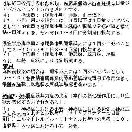
４回経口投与する。ただし、外来患者は原則として１日量ジ
３）． 血液：（頻度不明）顆粒球減少、白血球減少。
アゼパムとして１５ｍｇ以内とする。
４）． 循環器：（頻度不明）頻脈、血圧低下。
また、小児に用いる場合には、３歳以下は１日量ジアゼパム
５）． 消化器：（頻度不明）悪心、嘔吐、食欲不振、便
として１〜５ｍｇを、４〜１２歳は１日量ジアゼパムとして
秘、口渇。
２〜１０ｍｇを、それぞれ１〜３回に分割経口投与する。
６）． 過敏症：（頻度不明）発疹。
筋痙攣患者に用いる場合は、通常成人には１回ジアゼパムと
して２〜１０ｍｇを１日３〜４回経口投与する。
７）． その他：（頻度不明）倦怠感、脱力感、浮腫。
なお、年齢、症状により適宜増減する。
禁忌
麻酔前投薬の場合は、通常成人には１回ジアゼパムとして
５〜１０ｍｇを就寝前または手術前に経口投与する。なお、
２．１． 急性閉塞隅角緑内障の患者［抗コリン作用により
年齢、症状、疾患により適宜増減する。
眼圧が上昇し、症状を悪化させることがある］。
２．２． 重症筋無力症の患者［本剤の筋弛緩作用により症
効能・効果
状が悪化するおそれがある］。
１）． 神経症における不安・神経症における緊張・神経症
２．３． リトナビル投与中（ＨＩＶプロテアーゼ阻害
における抑うつ。
剤）、ニルマトレルビル・リトナビル投与中の患者〔１０．
１参照〕。
２）． うつ病における不安・緊張。