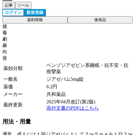
記事
ツール
ログイン
新規登録
薬剤情報
後発品
後
毒
劇
麻
向
覚
ベンゾジアゼピン系睡眠・抗不安・抗
薬効分類
痙攣薬
一般名
ジアゼパム5mg錠
薬価
6.2
円
メーカー
共和薬品
2025年04月改訂(第2版)
最終更新
添付文書のPDFはこちら
用法・用量
通常、成人には１回ジアゼパムとして２〜５ｍｇを１日２〜