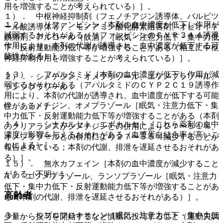
用を増強することが考えられている）］。
１）． 中枢神経抑制剤（フェノチアジン誘導体、バルビツ
１２）． リファンピシン［本剤の血中濃度が低下し作用が
ール酸誘導体等）、モノアミン酸化酵素阻害剤、オピオイド
減弱するおそれがある（リファンピシンのＣＹＰ３Ａ４誘導
鎮痛剤、アルコール（飲酒）［眠気・注意力低下・集中力低
作用により、本剤の代謝が誘導され、血中濃度が低下する可
下・反射運動能力低下等が増強することがある（相互に中枢
能性がある）］。
神経抑制作用を増強することが考えられている）］。
１３）． アパルタミド［本剤の血中濃度が低下し作用が減
２）． シメチジン、オメプラゾール、エソメプラゾール、
弱するおそれがある（アパルタミドのＣＹＰ２Ｃ１９誘導作
ランソプラゾール：
用により、本剤の代謝が誘導され、血中濃度が低下する可能
@． シメチジン、オメプラゾール［眠気・注意力低下・集
性がある）］。
中力低下・反射運動能力低下等が増強することがある（本剤
１４）． シナカルセト、エボカルセト［これら薬剤の血中
のクリアランスがシメチジンとの併用により２７〜５１％、
濃度に影響を与えるおそれがある（血漿蛋白結合率が高いこ
オメプラゾールとの併用により２７〜５５％減少することが
とによる）］。
報告されている；本剤の代謝、排泄を遅延させるおそれがあ
る）］。
１５）． 無水カフェイン［本剤の血中濃度が減少すること
がある（不明）］。
A． エソメプラゾール、ランソプラゾール［眠気・注意力
低下・集中力低下・反射運動能力低下等が増強することがあ
高齢者
る（本剤の代謝、排泄を遅延させるおそれがある）］。
３）． シプロフロキサシン［眠気・注意力低下・集中力低
少量から投与を開始するなど慎重に投与すること（運動失調