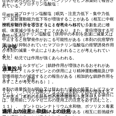
症状があらわれることが、ベンゾジアゼピン系薬剤で報告さ
８）． マプロチリン塩酸塩：
れている。
@． マプロチリン塩酸塩［眠気・注意力低下・集中力低
（授乳婦）
下・反射運動能力低下等が増強することがある（相互に中枢
神経抑制作用を増強することが考えられている）］。
授乳を避けさせること（ヒト母乳中へ移行し、新生児に嗜
眠、体重減少等を起こすことがあり、また、黄疸増強する可
A． マプロチリン塩酸塩［併用中の本剤を急速に減量又は
能性がある）。
中止すると痙攣発作がおこる可能性がある（本剤の抗痙攣作
用により抑制されていたマプロチリン塩酸塩の痙攣誘発作用
小児等
が本剤の減量・中止によりあらわれることが考えられてい
る）］。
乳児、幼児では作用が強くあらわれる。
９）． ミルタザピン［鎮静作用が増強されるおそれがあ
過量投与
り、また、ミルタザピンとの併用により精神運動機能及び学
習獲得能力が減退するとの報告がある（相加的な鎮静作用を
１３．１． 処置
示すことが考えられる）］。
本剤の過量投与が明白又は疑われた場合の処置としてフルマ
１０）． バルプロ酸ナトリウム［本剤の作用が増強するこ
ゼニル（ベンゾジアゼピン受容体拮抗剤）を投与する場合に
とがある（本剤の非結合型の血中濃度を上昇させる）］。
は、使用前にフルマゼニルの使用上の注意を必ず読むこと。
１１）． ダントロレンナトリウム水和物、ボツリヌス毒素
適用上の注意、取扱い上の注意
製剤［筋弛緩作用が増強する可能性がある（相互に筋弛緩作