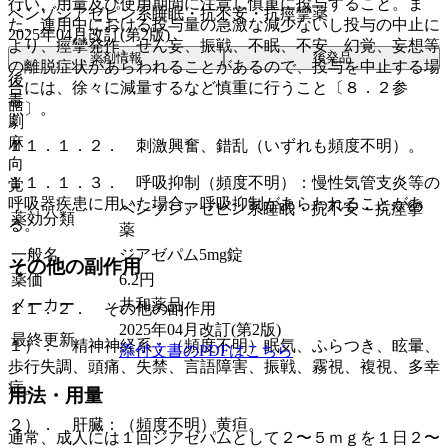
行い、用量及び使用期間に注意し慎重に投与すること。ま
ベンゾジアゼピン系睡眠・抗不安・抗痙攣薬
た、連用中における投与量の急激な減少ないし投与の中止に
2025年04月改訂(第2版)
より、痙攣発作、せん妄、振戦、不眠、不安、幻覚、妄想等
薬剤情報
後発品
の離脱症状があらわれることがあるので、投与を中止する場
後
合には、徐々に減量するなど慎重に行うこと〔８．２参
毒
照〕。
劇
麻
１１．１．２． 刺激興奮、錯乱（いずれも頻度不明）。
向
１１．１．３． 呼吸抑制（頻度不明）：慢性気管支炎等の
覚
呼吸器疾患に用いた場合、呼吸抑制があらわれることがあ
ベンゾジアゼピン系睡眠・抗不安・抗痙攣
薬効分類
る。
薬
一般名
ジアゼパム5mg錠
その他の副作用
薬価
6.2
円
メーカー
共和薬品
１１．２． その他の副作用
2025年04月改訂(第2版)
最終更新
１）． 精神神経系：（頻度不明）眠気、ふらつき、眩暈、
添付文書のPDFはこちら
歩行失調、頭痛、失禁、言語障害、振戦、霧視、複視、多幸
症。
用法・用量
２）． 肝臓：（頻度不明）黄疸。
通常、成人には１回ジアゼパムとして２〜５ｍｇを１日２〜