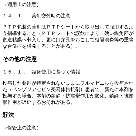
（適用上の注意）
１４．１． 薬剤交付時の注意
ＰＴＰ包装の薬剤はＰＴＰシートから取り出して服用するよ
う指導すること（ＰＴＰシートの誤飲により、硬い鋭角部が
食道粘膜へ刺入し、更には穿孔をおこして縦隔洞炎等の重篤
な合併症を併発することがある）。
その他の注意
１５．１． 臨床使用に基づく情報
投与した薬剤が特定されないままにフルマゼニルを投与され
た（ベンゾジアゼピン受容体拮抗剤）患者で、新たに本剤を
投与する場合、本剤の鎮静・抗痙攣作用が変化、鎮静・抗痙
攣作用が遅延するおそれがある。
貯法
（保管上の注意）