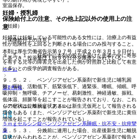
室温保存。
妊婦・授乳婦
保険給付上の注意、その他上記以外の使用上の注
（妊婦）
意
妊婦又は妊娠している可能性のある女性には、治療上の有益
（保険給付上の注意）
性が危険性を上回ると判断される場合にのみ投与すること。
本剤は厚生労働省告示第９７号（平成２０年３月１９日付）
９．５．１． 妊娠中に本剤の投与を受けた患者の中に奇形
に基づき、投薬量は１回９０日分を限度とされている。
を有する児等の障害児を出産した例が対照群と比較して有意
に多いとの疫学的調査報告がある。
ホーム
９．５．２． ベンゾジアゼピン系薬剤で新生児に哺乳困
難、嘔吐、活動低下、筋緊張低下、過緊張、嗜眠、傾眠、呼
薬剤情報
吸抑制・無呼吸、チアノーゼ、易刺激性、神経過敏、振戦、
低体温、頻脈等を起こすことが報告されており、なお、これ
ジアゼパム錠５ｍｇ「アメル」
らの症状は、離脱症状あるいは新生児仮死として報告される
場合もある（また、ベンゾジアゼピン系薬剤で新生児に黄疸
増強を起こすことが報告されている）。
５ｍｇセルシン錠
ベンゾジアゼピン系睡眠・抗不安・抗痙攣
薬
９．５．３． 分娩前に連用した場合、出産後新生児に離脱
症状があらわれることが、ベンゾジアゼピン系薬剤で報告さ