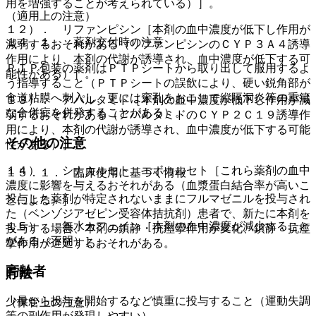
用を増強することが考えられている）］。
（適用上の注意）
１２）． リファンピシン［本剤の血中濃度が低下し作用が
１４．１． 薬剤交付時の注意
減弱するおそれがある（リファンピシンのＣＹＰ３Ａ４誘導
作用により、本剤の代謝が誘導され、血中濃度が低下する可
ＰＴＰ包装の薬剤はＰＴＰシートから取り出して服用するよ
能性がある）］。
う指導すること（ＰＴＰシートの誤飲により、硬い鋭角部が
食道粘膜へ刺入し、更には穿孔をおこして縦隔洞炎等の重篤
１３）． アパルタミド［本剤の血中濃度が低下し作用が減
な合併症を併発することがある）。
弱するおそれがある（アパルタミドのＣＹＰ２Ｃ１９誘導作
用により、本剤の代謝が誘導され、血中濃度が低下する可能
その他の注意
性がある）］。
１４）． シナカルセト、エボカルセト［これら薬剤の血中
１５．１． 臨床使用に基づく情報
濃度に影響を与えるおそれがある（血漿蛋白結合率が高いこ
投与した薬剤が特定されないままにフルマゼニルを投与され
とによる）］。
た（ベンゾジアゼピン受容体拮抗剤）患者で、新たに本剤を
１５）． 無水カフェイン［本剤の血中濃度が減少すること
投与する場合、本剤の鎮静・抗痙攣作用が変化、鎮静・抗痙
がある（不明）］。
攣作用が遅延するおそれがある。
高齢者
貯法
少量から投与を開始するなど慎重に投与すること（運動失調
（保管上の注意）
等の副作用が発現しやすい）。