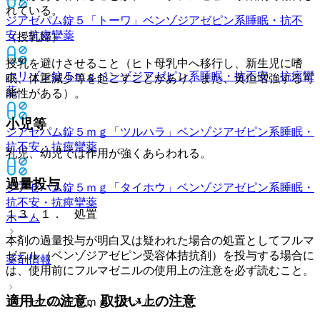
れている。
ジアゼパム錠５「トーワ」
ベンゾジアゼピン系睡眠・抗不
安・抗痙攣薬
（授乳婦）
授乳を避けさせること（ヒト母乳中へ移行し、新生児に嗜
ホリゾン錠５ｍｇ
ベンゾジアゼピン系睡眠・抗不安・抗痙攣
眠、体重減少等を起こすことがあり、また、黄疸増強する可
薬
能性がある）。
小児等
ジアゼパム錠５ｍｇ「ツルハラ」
ベンゾジアゼピン系睡眠・
抗不安・抗痙攣薬
乳児、幼児では作用が強くあらわれる。
過量投与
ジアゼパム錠５ｍｇ「タイホウ」
ベンゾジアゼピン系睡眠・
抗不安・抗痙攣薬
１３．１． 処置
ホーム
本剤の過量投与が明白又は疑われた場合の処置としてフルマ
ゼニル（ベンゾジアゼピン受容体拮抗剤）を投与する場合に
薬剤情報
は、使用前にフルマゼニルの使用上の注意を必ず読むこと。
適用上の注意、取扱い上の注意
ジアゼパム錠５ｍｇ「アメル」