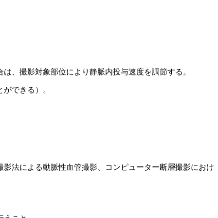
合は、撮影対象部位により静脈内投与速度を調節する。
とができる）。
撮影法による動脈性血管撮影、コンピューター断層撮影におけ