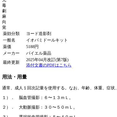
毒
劇
麻
向
覚
薬効分類
ヨード造影剤
一般名
イオパミドールキット
薬価
5188
円
メーカー
バイエル薬品
2025年04月改訂(第7版)
最終更新
添付文書のPDFはこちら
用法・用量
通常、成人１回次記量を使用する。なお、年齢、体重、症状
１）． 脳血管撮影：６〜１３ｍＬ。
２）． 大動脈撮影：３０〜５０ｍＬ。
３）． 選択的血管撮影：５〜４０ｍＬ。