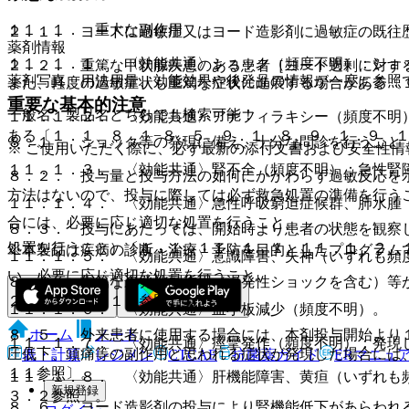
１１．１． 重大な副作用
２．１． ヨードに過敏症又はヨード造影剤に過敏症の既往
薬剤情報
１１．１．１． 〈効能共通〉ショック（頻度不明）：ショ
２．２． 重篤な甲状腺疾患のある患者［ヨード過剰に対す
薬剤写真、用法用量、効能効果や後発品の情報が一度に参照
また、軽度の過敏症状も重篤な症状に進展する場合がある〔
重要な基本的注意
一般名、製品名どちらでも検索可能！
１１．１．２． 〈効能共通〉アナフィラキシー（頻度不明
ある〔１．１、８．１−８．５、９．１．８、９．１．９、
８．１． ショック等の発現に備え、十分な問診を行うこと
※ ご使用いただく際に、必ず最新の添付文書および安全性情
１１．１．３． 〈効能共通〉腎不全（頻度不明）：急性腎
８．２． 投与量と投与方法の如何にかかわらず過敏反応を
方法はないので、投与に際しては必ず救急処置の準備を行う
１１．１．４． 〈効能共通〉急性呼吸窮迫症候群、肺水腫
合には、必要に応じ適切な処置を行うこと。
８．３． 投与にあたっては、開始時より患者の状態を観察
処置を行うこと）〔１．１、１１．１．１、１１．１．２、
※本製品は疾病の診断・治療・予防を目的としたプログラム
１１．１．５． 〈効能共通〉意識障害、失神（いずれも頻
い、必要に応じ適切な処置を行うこと。
８．４． 重篤な遅発性副作用（遅発性ショックを含む）等
２、１１．１．１１参照〕。
１１．１．６． 〈効能共通〉血小板減少（頻度不明）。
ホーム
ノート
８．５． 外来患者に使用する場合には、本剤投与開始より
１１．１．７． 〈効能共通〉痙攣発作（頻度不明）：発現
圧低下、頭痛等の副作用と思われる症状が発現した場合には
表・計算
レジメン
CTCAE
抗菌薬ガイド
ERマニュ
１１参照〕。
１１．１．８． 〈効能共通〉肝機能障害、黄疸（いずれも
新規登録
３．２参照〕。
８．６． ヨード造影剤の投与により腎機能低下があらわれ