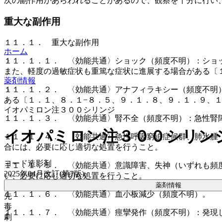
次の副作用があらわれることがあるので、観察を十分に行い
重大な副作用
１１．１． 重大な副作用
ホーム
１１．１．１． 〈効能共通〉ショック（頻度不明）：ショ
また、軽度の過敏症状も重篤な症状に進展する場合がある〔
薬剤情報
１１．１．２． 〈効能共通〉アナフィラキシー（頻度不明
ある〔１．１、８．１−８．５、９．１．８、９．１．９、
イオパミロン注３００シリンジ
１１．１．３． 〈効能共通〉腎不全（頻度不明）：急性腎
イオパミロン注３００シリン
１１．１．４． 〈効能共通〉急性呼吸窮迫症候群、肺水腫
合には、必要に応じ適切な処置を行うこと。
ヨード造影剤
１１．１．５． 〈効能共通〉意識障害、失神（いずれも頻
2025年04月改訂(第7版)
い、必要に応じ適切な処置を行うこと。
薬剤情報
１１．１．６． 〈効能共通〉血小板減少（頻度不明）。
先
毒
１１．１．７． 〈効能共通〉痙攣発作（頻度不明）：発現
劇