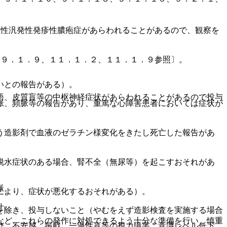
急性汎発性発疹性膿疱症があらわれることがあるので、観察を
、９．１．９、１１．１．２、１１．１．９参照〕。
いとの報告がある）。
語、皮質盲等の中枢神経症状があらわれることがあるので投与
脈、頻脈等の報告があり、重篤な心障害患者においては症状が
う造影剤で血液のゼラチン様変化をきたし死亡した報告があ
脱水症状のある場合、腎不全（無尿等）を起こすおそれがあ
脈。
により、症状が悪化するおそれがある）。
汁。
を除き、投与しないこと（やむをえず造影検査を実施する場合
など、これらの発作に対処できるよう十分な準備を行い、慎重
び、不安感、振戦、一過性盲等の視力障害、意識レベル低下、