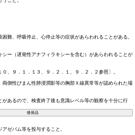
行うこと。
吸困難、呼吸停止、心停止等の症状があらわれることがある。
キシー（遅発性アナフィラキシーを含む）があらわれることが
１０、９．１．１３、９．２．１、９．２．２参照〕。
、両側性びまん性肺浸潤影等の胸部Ｘ線異常等が認められた場
とがあるので、検査終了後も意識レベル等の観察を十分に行
後発品
ジアゼパム等を投与すること。