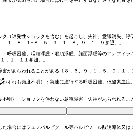
、異常が認められた場合には投与を中止するなど適切な処置を
ック（遅発性ショックを含む）を起こし、失神、意識消失、呼
１．１、８．１−８．５、９．１．８、９．１．９参照〕。
）：呼吸困難、咽頭浮腫・喉頭浮腫、顔面浮腫等のアナフィラ
１１．１．１１参照〕。
障害があらわれることがある〔８．６、９．１．５、９．１．
ジ
（いずれも頻度不明）：急速に進行する呼吸困難、低酸素血症
度不明）：ショックを伴わない意識障害、失神があらわれるこ
した場合にはフェノバルビタール等バルビツール酸誘導体又は