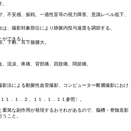
汁。
び、不安感、振戦、一過性盲等の視力障害、意識レベル低下、
合は、撮影対象部位により静脈内投与速度を調節する。
とができる）。
加、下痢、耳下腺腫大。
血、流涙、疼痛、背部痛、四肢痛、関節痛。
撮影法による動脈性血管撮影、コンピューター断層撮影におけ
、１１．１．２、１１．１．１１参照〕。
と重篤な副作用が発現するおそれがあるので、脳槽・脊髄造影
行うこと。