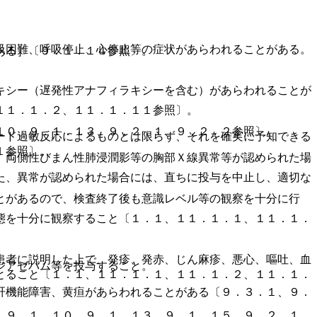
吸困難、呼吸停止、心停止等の症状があらわれることがある。
ある］〔９．１．１４参照〕。
キシー（遅発性アナフィラキシーを含む）があらわれることが
１１．１．２、１１．１．１１参照〕。
１０、９．１．１３、９．２．１、９．２．２参照〕。
ード過敏反応によるものとは限らず、それを確実に予知できる
１参照〕。
、両側性びまん性肺浸潤影等の胸部Ｘ線異常等が認められた場
た、異常が認められた場合には、直ちに投与を中止し、適切な
とがあるので、検査終了後も意識レベル等の観察を十分に行
態を十分に観察すること〔１．１、１１．１．１、１１．１．
患者に説明した上で、発疹、発赤、じん麻疹、悪心、嘔吐、血
ジアゼパム等を投与すること。
とること〔１．１、１１．１．１、１１．１．２、１１．１．
肝機能障害、黄疸があらわれることがある〔９．３．１、９．
、９．１．１０、９．１．１３、９．１．１５、９．２．１、