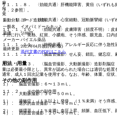
麻
１１．１．８． 〈効能共通〉肝機能障害、黄疸（いずれも
向
３．２参照〕。
覚
１１．１．９． 〈効能共通〉心室細動、冠動脈攣縮（いず
薬効分類
ヨード造影剤
一般名
イオパミドールキット
１１．１．１０． 〈効能共通〉皮膚障害（頻度不明）：皮
薬価
5188
円
十分に行い、発熱、紅斑、小膿疱、そう痒感、眼充血、口内
メーカー
バイエル薬品
１１．１．１１． 〈効能共通〉アレルギー反応に伴う急性
2025年04月改訂(第7版)
最終更新
添付文書のPDFはこちら
１１．１．１２． 〈脳血管撮影〉せん妄、錯乱、健忘症、
用法・用量
１１．１．１３． 〈脳血管撮影、大動脈撮影〉造影剤脳症
量は必要最小限とし、異常が認められた場合には適切な処置
通常、成人１回次記量を使用する。なお、年齢、体重、症状
その他の副作用
１）． 脳血管撮影：６〜１３ｍＬ。
１１．２． その他の副作用
２）． 大動脈撮影：３０〜５０ｍＬ。
１）． 過敏症：（１％以上）発疹、（１％未満）そう痒感
３）． 選択的血管撮影：５〜４０ｍＬ。
２）． 循環器：（１％未満）血圧上昇、頻脈、血圧低下、
４）． 四肢血管撮影：２０〜５０ｍＬ。