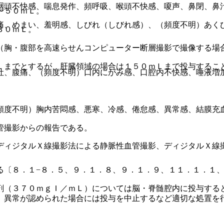
咽頭不快感、喘息発作、頻呼吸、喉頭不快感、嗄声、鼻閉、鼻
〜５０ｍＬ。
痛、めまい、羞明感、しびれ（しびれ感）、（頻度不明）あく
３０ｍＬ。
（胸・腹部を高速らせんコンピューター断層撮影で撮像する場
Ｌまでとするが、肝臓領域の場合は１５０ｍＬまで投与するこ
吐、腹痛、（頻度不明）口内にがみ感、口腔内不快感、唾液増
頻度不明）胸内苦悶感、悪寒、冷感、倦怠感、異常感、結膜充
管撮影からの報告である。
ディジタルＸ線撮影法による静脈性血管撮影、ディジタルＸ線
る〔８．１−８．５、９．１．８、９．１．９、１１．１．１
剤（３７０ｍｇＩ／ｍＬ）については脳・脊髄腔内に投与する
、異常が認められた場合には投与を中止するなど適切な処置を