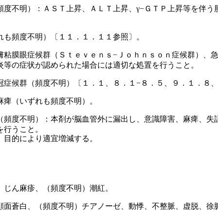
頻度不明）：ＡＳＴ上昇、ＡＬＴ上昇、γ−ＧＴＰ上昇等を伴う
れも頻度不明）〔１１．１．１１参照〕。
膚粘膜眼症候群（Ｓｔｅｖｅｎｓ−Ｊｏｈｎｓｏｎ症候群）、
炎等の症状が認められた場合には適切な処置を行うこと。
冠症候群（頻度不明）〔１．１、８．１−８．５、９．１．８
麻痺（いずれも頻度不明）。
（頻度不明）：本剤が脳血管外に漏出し、意識障害、麻痺、失
を行うこと。
、目的により適宜増減する。
、じん麻疹、（頻度不明）潮紅。
顔面蒼白、（頻度不明）チアノーゼ、動悸、不整脈、虚脱、徐