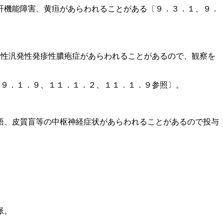
肝機能障害、黄疸があらわれることがある〔９．３．１、９．
急性汎発性発疹性膿疱症があらわれることがあるので、観察を
、９．１．９、１１．１．２、１１．１．９参照〕。
語、皮質盲等の中枢神経症状があらわれることがあるので投与
脈。