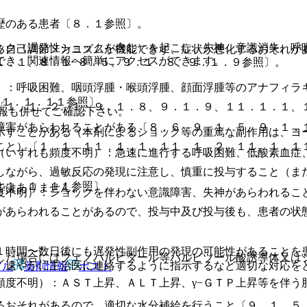
歴のある患者〔８．１参照〕。
ック（遅発性ショックを含む）を起こし、失神、意識消失、呼
る自己調節メカニズムが機能できず、症状が悪化するおそれが
でき、関連情報へ簡単にアクセスができます。
１．１、８．１−８．５、９．１．８、９．１．９参照〕。
）：呼吸困難、咽頭浮腫・喉頭浮腫、顔面浮腫等のアナフィラ
１１．１．１１参照〕。
〔１．１、２．１、９．１．８、９．１．９、１１．１．１、
報も併せてご確認下さい。
障害があらわれることがある〔８．６、９．１．５、９．１．
示すことがある（本剤によるショック等の重篤な副作用は、ヨ
こと）〔１．１、１１．１．１、１１．１．２、１１．１．１
（いずれも頻度不明）：急速に進行する呼吸困難、低酸素血症
しながら、過敏反応の発現に注意し、慎重に投与すること（ま
１１．１．１１参照〕。
ではありません。
度不明）：ショックを伴わない意識障害、失神があらわれるこ
があらわれることがあるので、投与中及び投与後も、患者の状
１時間〜数日後にも遅発性副作用の発現の可能性があることを
した場合にはフェノバルビタール等バルビツール酸誘導体又は
、速やかに主治医に連絡するように指示するなど適切な対応を
アル
薬剤情報
ポスト
頻度不明）：ＡＳＴ上昇、ＡＬＴ上昇、γ−ＧＴＰ上昇等を伴う
るおそれがあるので、適切な水分補給を行うこと〔９．１．５