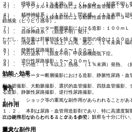
３）． 呼吸器：（１％未満）咳、くしゃみ、（頻度不明）
５）． ディジタルＸ線撮影法による静脈性血管撮影：３０
４）． 精神神経系：（１％以上）閃光感、（１％未満）頭
６）． ディジタルＸ線撮影法による動脈性血管撮影：３〜
錯感覚（ピリピリ感等）。
７）． コンピューター断層撮影における造影：１００ｍＬ
５）． 自律神経系：（頻度不明）発汗。
ただし、投与量は肝臓領域を除く胸・腹部の場合は１００ｍ
６）． 消化器：（１％以上）口渇、悪心、（１％未満）嘔
８）． 静脈性尿路撮影：４０〜１００ｍＬ。
７）． 内分泌系：（頻度不明）甲状腺機能低下症。
９）． 逆行性尿路撮影：５〜２００ｍＬ。
８）． その他：（１％以上）熱感、（１％未満）発熱、（
効能・効果
主にコンピューター断層撮影における造影、静脈性尿路・血
脳血管撮影、大動脈撮影、選択的血管撮影、四肢血管撮影、
警告
る造影、静脈性尿路撮影、逆行性尿路撮影。
１．１． ショック等の重篤な副作用があらわれることがあ
副作用
１．２． 本剤は尿路・血管用造影剤であり、特に高濃度製
次の副作用があらわれることがあるので、観察を十分に行い
には使用しないこと〔１４．２．１参照〕。
重大な副作用
禁忌