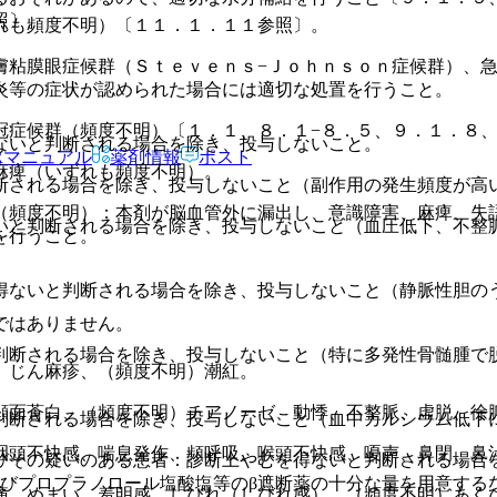
照〕。
れも頻度不明）〔１１．１．１１参照〕。
膚粘膜眼症候群（Ｓｔｅｖｅｎｓ−Ｊｏｈｎｓｏｎ症候群）、
炎等の症状が認められた場合には適切な処置を行うこと。
冠症候群（頻度不明）〔１．１、８．１−８．５、９．１．８
ないと判断される場合を除き、投与しないこと。
Rマニュアル
薬剤情報
ポスト
麻痺（いずれも頻度不明）。
断される場合を除き、投与しないこと（副作用の発生頻度が高
（頻度不明）：本剤が脳血管外に漏出し、意識障害、麻痺、失
いと判断される場合を除き、投与しないこと（血圧低下、不整
を行うこと。
得ないと判断される場合を除き、投与しないこと（静脈性胆の
ではありません。
判断される場合を除き、投与しないこと（特に多発性骨髄腫で
、じん麻疹、（頻度不明）潮紅。
顔面蒼白、（頻度不明）チアノーゼ、動悸、不整脈、虚脱、徐
判断される場合を除き、投与しないこと（血中カルシウム低下
咽頭不快感、喘息発作、頻呼吸、喉頭不快感、嗄声、鼻閉、鼻
びその疑いのある患者：診断上やむを得ないと判断される場合
及びプロプラノロール塩酸塩等のβ遮断薬の十分な量を用意する
痛、めまい、羞明感、しびれ（しびれ感）、（頻度不明）あく