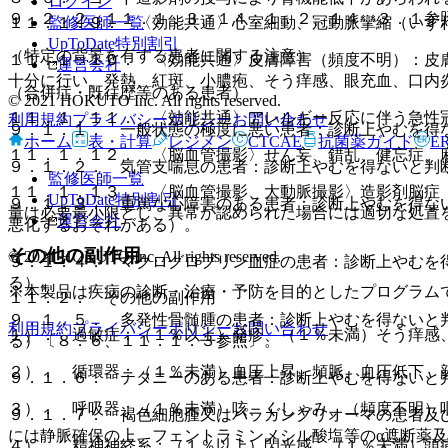
ログイン
９．２．２、１１．１．３、１４．１．２、１４．３．１参
監修医師一覧
１１．１．９． 〈効能共通〉心室細動、冠動脈攣縮（いず
UpToDate特別割引
（特定の背景を有する患者に関する注意）
１１．１．１０． 〈効能共通〉皮膚障害（頻度不明）：皮
運営会社
十分に行い、発熱、紅斑、小膿疱、そう痒感、眼充血、口内
（合併症・既往歴等のある患者）
© 2021 HOKUTO Inc. All rights reserved.
１１．１．１１． 〈効能共通〉アレルギー反応に伴う急性
利用規約
プライバシーポリシー
お問い合わせ
９．１．１． 一般状態の極度に悪い患者：診断上やむを得
ホーム
表・計算
レジメン
CTCAE
抗菌薬ガイド
E
１１．１．１２． 〈脳血管撮影〉せん妄、錯乱、健忘症、
９．１．２． 気管支喘息の患者：診断上やむを得ないと判
監修医師一覧
１１．１．１３． 〈脳血管撮影、大動脈撮影〉造影剤脳症
UpToDate特別割引
９．１．３． 重篤な心障害のある患者：診断上やむを得な
量は必要最小限とし、異常が認められた場合には適切な処置
運営会社
悪化するおそれがある）。
その他の副作用
© 2021 HOKUTO Inc. All rights reserved.
９．１．４． マクログロブリン血症の患者：診断上やむを
る）。
※本製品は疾病の診断・治療・予防を目的としたプログラム
１１．２． その他の副作用
９．１．５． 多発性骨髄腫の患者：診断上やむを得ないと
利用規約
プライバシーポリシー
お問い合わせ
１）． 過敏症：（１％以上）発疹、（１％未満）そう痒感
る）〔８．６、１１．１．３参照〕。
２）． 循環器：（１％未満）血圧上昇、頻脈、血圧低下、
９．１．６． テタニーのある患者：診断上やむを得ないと
３）． 呼吸器：（１％未満）咳、くしゃみ、（頻度不明）
９．１．７． 褐色細胞腫又はパラガングリオーマの患者及
には静脈確保の上、フェントラミンメシル酸塩等のα遮断薬
４）． 精神神経系：（１％以上）閃光感、（１％未満）頭