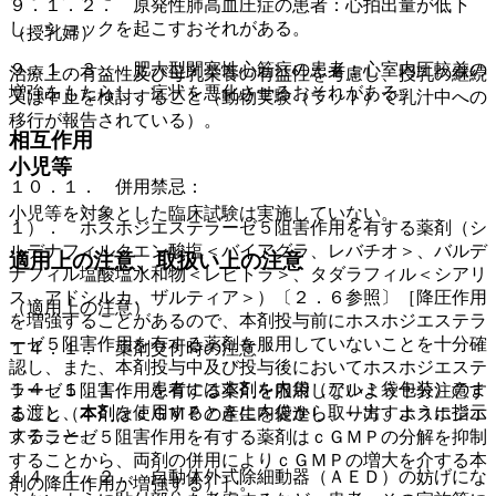
９．１．２． 原発性肺高血圧症の患者：心拍出量が低下
し、ショックを起こすおそれがある。
（授乳婦）
９．１．３． 肥大型閉塞性心筋症の患者：心室内圧較差の
治療上の有益性及び母乳栄養の有益性を考慮し、授乳の継続
増強をもたらし、症状を悪化させるおそれがある。
又は中止を検討すること（動物実験（ラット）で乳汁中への
移行が報告されている）。
相互作用
小児等
１０．１． 併用禁忌：
小児等を対象とした臨床試験は実施していない。
１）． ホスホジエステラーゼ５阻害作用を有する薬剤（シ
ルデナフィルクエン酸塩＜バイアグラ、レバチオ＞、バルデ
適用上の注意、取扱い上の注意
ナフィル塩酸塩水和物＜レビトラ＞、タダラフィル＜シアリ
ス、アドシルカ、ザルティア＞）〔２．６参照〕［降圧作用
（適用上の注意）
を増強することがあるので、本剤投与前にホスホジエステラ
ーゼ５阻害作用を有する薬剤を服用していないことを十分確
１４．１． 薬剤交付時の注意
認し、また、本剤投与中及び投与後においてホスホジエステ
１４．１．１． 患者には本剤を内袋（アルミ袋包装）のま
ラーゼ５阻害作用を有する薬剤を服用しないよう十分注意す
ま渡し、本剤を使用するときに内袋から取り出すように指示
ること（本剤はｃＧＭＰの産生を促進し、一方、ホスホジエ
すること。
ステラーゼ５阻害作用を有する薬剤はｃＧＭＰの分解を抑制
することから、両剤の併用によりｃＧＭＰの増大を介する本
１４．１．２． 自動体外式除細動器（ＡＥＤ）の妨げにな
剤の降圧作用が増強する）］。