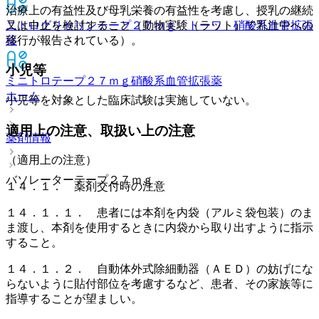
治療上の有益性及び母乳栄養の有益性を考慮し、授乳の継続
又は中止を検討すること（動物実験（ラット）で乳汁中への
ニトログリセリンテープ２７ｍｇ「トーワ」
硝酸系血管拡張
移行が報告されている）。
薬
小児等
ミニトロテープ２７ｍｇ
硝酸系血管拡張薬
ホーム
小児等を対象とした臨床試験は実施していない。
適用上の注意、取扱い上の注意
薬剤情報
（適用上の注意）
バソレーターテープ２７ｍｇ
１４．１． 薬剤交付時の注意
１４．１．１． 患者には本剤を内袋（アルミ袋包装）のま
ま渡し、本剤を使用するときに内袋から取り出すように指示
すること。
１４．１．２． 自動体外式除細動器（ＡＥＤ）の妨げにな
らないように貼付部位を考慮するなど、患者、その家族等に
指導することが望ましい。