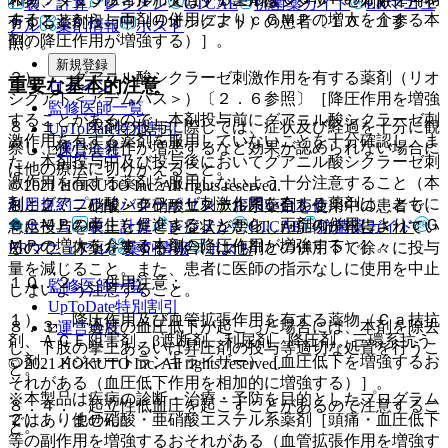
和物、タダラフィル）又はグアニル酸シクラーゼ刺激作用を
表・計算
レジメン
CTCAE
抗菌薬ガイド
ERマニュ
することから、両剤の併用によりｃＧＭＰの増大を介する本
有する薬剤投与中（リオシグアト）の患者〔１０．１参
アル
薬剤情報
ポスト
剤の降圧作用が増強する）］。
照〕。
新規登録
２）． グアニル酸シクラーゼ刺激作用を有する薬剤（リオ
重要な基本的注意
ログイン
シグアト＜アデムパス＞）〔２．６参照〕［降圧作用を増強
監修医師一覧
することがあるので、本剤投与前にグアニル酸シクラーゼ刺
８．１． 本剤の投与に際しては、症状及び経過を十分に観
UpToDate特別割引
激作用を有する薬剤を服用していないことを十分確認し、ま
察し、狭心症発作が増悪するなど効果が認められない場合に
運営会社
た、本剤投与中及び投与後においてグアニル酸シクラーゼ刺
は他の療法に切りかえること。
激作用を有する薬剤を服用しないよう十分注意すること（本
© 2021 HOKUTO Inc. All rights reserved.
剤とグアニル酸シクラーゼ刺激作用を有する薬剤は、ともに
利用規約
プライバシーポリシー
お問い合わせ
８．２． 硝酸・亜硝酸エステル系薬剤を使用中の患者で、
ｃＧＭＰの産生を促進することから、両剤の併用によりｃＧ
ホーム
表・計算
レジメン
CTCAE
抗菌薬ガイド
急に投与を中止したとき症状が悪化した症例が報告されてい
ＭＰの増大を介する本剤の降圧作用が増強する）］。
るので、休薬を要する場合には他剤との併用下で徐々に投与
ERマニュアル
薬剤情報
ポスト
量を減じること。また、患者に医師の指示なしに使用を中止
１０．２． 併用注意：
監修医師一覧
しないよう注意すること。
UpToDate特別割引
１）． 降圧作用及び血管拡張作用を有する薬物（Ｃａ拮抗
８．３． 過度の血圧低下が起こった場合には、本剤を除去
運営会社
剤、ＡＣＥ阻害剤、β遮断剤、利尿剤、降圧剤、三環系抗う
し、下肢の挙上あるいは昇圧剤の投与等適切な処置を行うこ
つ剤、メジャートランキライザー）［血圧低下を増強するお
© 2021 HOKUTO Inc. All rights reserved.
と。
それがある（血圧低下作用を相加的に増強する）］。
※本製品は疾病の診断・治療・予防を目的としたプログラム
８．４． 起立性低血圧を起こすことがあるので注意するこ
ではありません。
２）． 他の硝酸・亜硝酸エステル系薬剤［頭痛・血圧低下
と。
等の副作用を増強するおそれがある（血管拡張作用を増強す