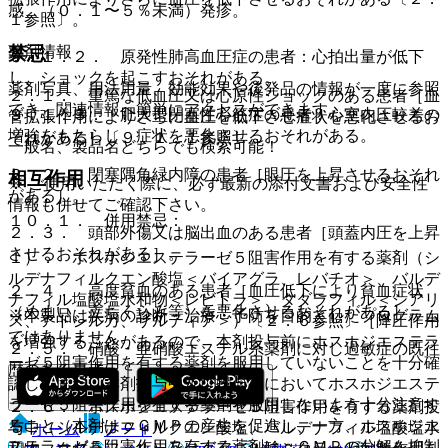
感、（０．１〜５％未満）発疹。
１参照〕。
薬剤情報
禁忌
９．１．２． 原発性肺高血圧症の患者：心拍出量が低下
し、ショックを起こすおそれがある。
薬剤写真、用法用量、効能効果や後発品の情報が一度に参照
２．１． 重篤な低血圧又は心原性ショックのある患者［血
でき、関連情報へ簡単にアクセスができます。
９．１．３． 肥大型閉塞性心筋症の患者：心室内圧較差の
管拡張作用によりさらに血圧を低下させ症状を悪化させるお
増強をもたらし、症状を悪化させるおそれがある。
それがある］〔９．１．１参照〕。
一般名、製品名どちらでも検索可能！
２．２． 閉塞隅角緑内障の患者［眼圧を上昇させるおそれ
相互作用
※ ご使用いただく際に、必ず最新の添付文書および安全性
がある］。
情報も併せてご確認下さい。
１０．１． 併用禁忌：
２．３． 頭部外傷又は脳出血のある患者［頭蓋内圧を上昇
させるおそれがある］。
１）． ホスホジエステラーゼ５阻害作用を有する薬剤（シ
ルデナフィルクエン酸塩＜バイアグラ、レバチオ＞、バルデ
２．４． 高度貧血のある患者［血圧低下により貧血症状
ナフィル塩酸塩水和物＜レビトラ＞、タダラフィル＜シアリ
（めまい、立ちくらみ等）を悪化させるおそれがある］。
※本製品は疾病の診断・治療・予防を目的としたプログラム
ス、アドシルカ、ザルティア＞）〔２．６参照〕［降圧作用
ではありません。
を増強することがあるので、本剤投与前にホスホジエステラ
２．５． 硝酸・亜硝酸エステル系薬剤に対し過敏症の既往
ーゼ５阻害作用を有する薬剤を服用していないことを十分確
歴のある患者。
認し、また、本剤投与中及び投与後においてホスホジエステ
ラーゼ５阻害作用を有する薬剤を服用しないよう十分注意す
２．６． ホスホジエステラーゼ５阻害作用を有する薬剤投
ること（本剤はｃＧＭＰの産生を促進し、一方、ホスホジエ
与中（シルデナフィルクエン酸塩、バルデナフィル塩酸塩水
ホーム
ノート
ステラーゼ５阻害作用を有する薬剤はｃＧＭＰの分解を抑制