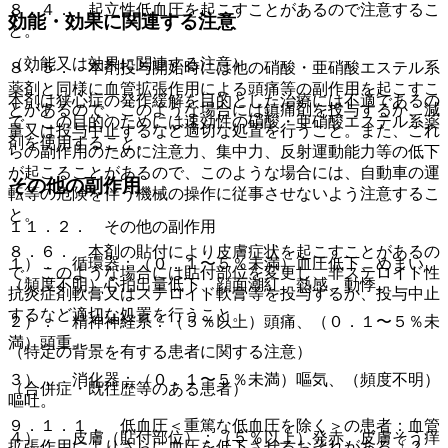
８．４． 起立性低血圧を起こすことがあるので注意するこ
効能・効果に関連する注意
と。
（効能又は効果に関連する注意）
８．５． 本剤投与開始時には他の硝酸・亜硝酸エステル系
薬剤と同様に血管拡張作用による頭痛等の副作用を起こすこ
本剤は狭心症の発作緩解を目的とした治療には不適であるの
とがあるので、このような場合には鎮痛剤を投与するか、減
で、この目的のためには速効性の硝酸・亜硝酸エステル系薬
量又は投与中止するなど適切な処置を行うこと。また、これ
剤を使用すること。
らの副作用のために注意力、集中力、反射運動能力等の低下
が起こることがあるので、このような場合には、自動車の運
その他の副作用
転等の危険を伴う機械の操作に従事させないよう注意するこ
と。
１１．２． その他の副作用
８．６． 本剤の貼付により皮膚症状を起こすことがあるの
１）． 循環器：（０．１〜５％未満）血圧低下、めまい、
で、このような場合には貼付部位を変更し、非ステロイド性
（頻度不明）心拍出量低下、顔面潮紅、熱感、動悸。
抗炎症剤軟膏又はステロイド軟膏等を投与するか、投与中止
するなど適切な処置を行うこと。
２）． 精神神経系：（５％以上）頭痛、（０．１〜５％未
満）頭重。
（特定の背景を有する患者に関する注意）
３）． 消化器：（０．１〜５％未満）嘔気、（頻度不明）
（合併症・既往歴等のある患者）
嘔吐。
９．１．１． 低血圧＜重篤な低血圧を除く＞の患者：血管
４）． 皮膚（貼付部位）：（５％以上）発赤、皮膚そう痒
拡張作用によりさらに血圧を低下させるおそれがある〔２．