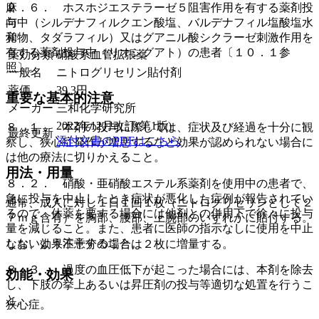
麻
２．６． ホスホジエステラーゼ５阻害作用を有する薬剤投
向
与中（シルデナフィルクエン酸塩、バルデナフィル塩酸塩水
覚
和物、タダラフィル）又はグアニル酸シクラーゼ刺激作用を
有する薬剤投与中（リオシグアト）の患者〔１０．１参
薬効分類
硝酸系血管拡張薬
照〕。
一般名
ニトログリセリン貼付剤
薬価
39.3
円
重要な基本的注意
メーカー
三和化学研究所
2022年12月改訂(第1版)
８．１． 本剤の投与に際しては、症状及び経過を十分に観
最終更新
添付文書のPDFはこちら
察し、狭心症発作が増悪するなど効果が認められない場合に
は他の療法に切りかえること。
用法・用量
８．２． 硝酸・亜硝酸エステル系薬剤を使用中の患者で、
急に投与を中止したとき症状が悪化した症例が報告されてい
通常、成人に対し１日１回１枚（ニトログリセリンとして２
るので、休薬を要する場合には他剤との併用下で徐々に投与
７ｍｇ含有）を胸部、腰部、上腕部のいずれかに貼付する。
量を減じること。また、患者に医師の指示なしに使用を中止
しないよう注意すること。
なお、効果不十分の場合は２枚に増量する。
８．３． 過度の血圧低下が起こった場合には、本剤を除去
効能・効果
し、下肢の挙上あるいは昇圧剤の投与等適切な処置を行うこ
と。
狭心症。