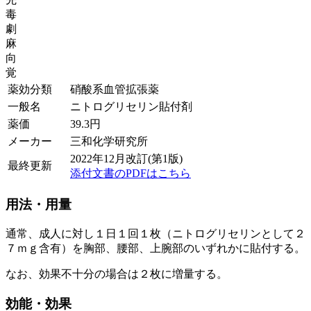
毒
劇
麻
向
覚
薬効分類
硝酸系血管拡張薬
一般名
ニトログリセリン貼付剤
薬価
39.3
円
メーカー
三和化学研究所
2022年12月改訂(第1版)
最終更新
添付文書のPDFはこちら
用法・用量
通常、成人に対し１日１回１枚（ニトログリセリンとして２
７ｍｇ含有）を胸部、腰部、上腕部のいずれかに貼付する。
なお、効果不十分の場合は２枚に増量する。
効能・効果