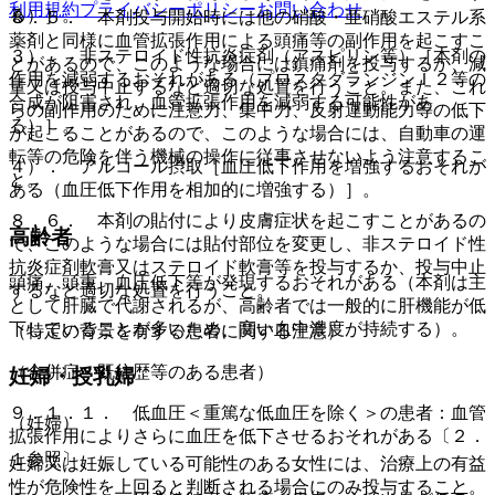
利用規約
プライバシーポリシー
お問い合わせ
る）］。
８．５． 本剤投与開始時には他の硝酸・亜硝酸エステル系
薬剤と同様に血管拡張作用による頭痛等の副作用を起こすこ
３）． 非ステロイド性抗炎症剤（アスピリン等）［本剤の
とがあるので、このような場合には鎮痛剤を投与するか、減
作用を減弱するおそれがある（プロスタグランジンＩ２等の
量又は投与中止するなど適切な処置を行うこと。また、これ
合成が阻害され、血管拡張作用を減弱する可能性があ
らの副作用のために注意力、集中力、反射運動能力等の低下
る）］。
が起こることがあるので、このような場合には、自動車の運
転等の危険を伴う機械の操作に従事させないよう注意するこ
４）． アルコール摂取［血圧低下作用を増強するおそれが
と。
ある（血圧低下作用を相加的に増強する）］。
８．６． 本剤の貼付により皮膚症状を起こすことがあるの
高齢者
で、このような場合には貼付部位を変更し、非ステロイド性
抗炎症剤軟膏又はステロイド軟膏等を投与するか、投与中止
頭痛、頭重、血圧低下等が発現するおそれがある（本剤は主
するなど適切な処置を行うこと。
として肝臓で代謝されるが、高齢者では一般的に肝機能が低
下していることが多いため、高い血中濃度が持続する）。
（特定の背景を有する患者に関する注意）
（合併症・既往歴等のある患者）
妊婦・授乳婦
９．１．１． 低血圧＜重篤な低血圧を除く＞の患者：血管
（妊婦）
拡張作用によりさらに血圧を低下させるおそれがある〔２．
１参照〕。
妊婦又は妊娠している可能性のある女性には、治療上の有益
性が危険性を上回ると判断される場合にのみ投与すること。