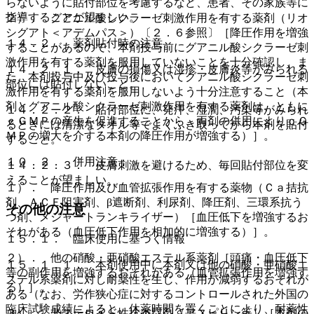
らないように貼付部位を考慮するなど、患者、その家族等に
指導することが望ましい。
２）． グアニル酸シクラーゼ刺激作用を有する薬剤（リオ
シグアト＜アデムパス＞）〔２．６参照〕［降圧作用を増強
１４．２． 薬剤貼付時の注意
することがあるので、本剤投与前にグアニル酸シクラーゼ刺
激作用を有する薬剤を服用していないことを十分確認し、ま
１４．２．１． 皮膚の損傷又は湿疹・皮膚炎等がみられる
た、本剤投与中及び投与後においてグアニル酸シクラーゼ刺
部位には貼付しないこと。
激作用を有する薬剤を服用しないよう十分注意すること（本
剤とグアニル酸シクラーゼ刺激作用を有する薬剤は、ともに
１４．２．２． 貼付部位に、発汗、湿潤、汚染等がみられ
ｃＧＭＰの産生を促進することから、両剤の併用によりｃＧ
るときには清潔なタオル等でよくふき取ってから本剤を貼付
ＭＰの増大を介する本剤の降圧作用が増強する）］。
すること。
１０．２． 併用注意：
１４．２．３． 皮膚刺激を避けるため、毎回貼付部位を変
えることが望ましい。
１）． 降圧作用及び血管拡張作用を有する薬物（Ｃａ拮抗
剤、ＡＣＥ阻害剤、β遮断剤、利尿剤、降圧剤、三環系抗う
その他の注意
つ剤、メジャートランキライザー）［血圧低下を増強するお
それがある（血圧低下作用を相加的に増強する）］。
１５．１． 臨床使用に基づく情報
２）． 他の硝酸・亜硝酸エステル系薬剤［頭痛・血圧低下
１５．１．１． 本剤使用中に本剤又は他の硝酸・亜硝酸エ
等の副作用を増強するおそれがある（血管拡張作用を増強す
ステル系薬剤に対し耐薬性を生じ、作用が減弱するおそれが
る）］。
ある（なお、労作狭心症に対するコントロールされた外国の
臨床試験成績によると、休薬時間を置くことにより、耐薬性
３）． 非ステロイド性抗炎症剤（アスピリン等）［本剤の