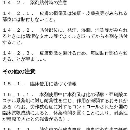
１４．２． 薬剤貼付時の注意
１４．２．１． 皮膚の損傷又は湿疹・皮膚炎等がみられる
部位には貼付しないこと。
１４．２．２． 貼付部位に、発汗、湿潤、汚染等がみられ
るときには清潔なタオル等でよくふき取ってから本剤を貼付
すること。
１４．２．３． 皮膚刺激を避けるため、毎回貼付部位を変
えることが望ましい。
その他の注意
１５．１． 臨床使用に基づく情報
１５．１．１． 本剤使用中に本剤又は他の硝酸・亜硝酸エ
ステル系薬剤に対し耐薬性を生じ、作用が減弱するおそれが
ある（なお、労作狭心症に対するコントロールされた外国の
臨床試験成績によると、休薬時間を置くことにより、耐薬性
が軽減できたとの報告がある）。
１５．１．２． 肺疾患で低酸素血症、虚血性心疾患で低酸