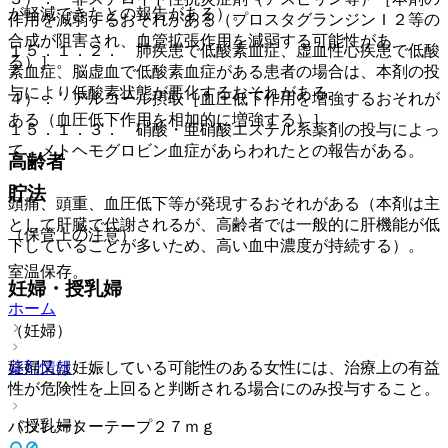
が軽減できたとの報告がある）。
作用を減弱するおそれがある（プロスタグランジンＩ２等の
合成が阻害され、血管拡張作用を減弱する可能性があ
１５．１．２． 肺疾患で低酸素血症、虚血性心疾患で低酸
る）］。
素血症、脳虚血で低酸素血症がある患者の場合は、本剤の投
与により低酸素状態が悪化するおそれがある。
４）． アルコール摂取［血圧低下作用を増強するおそれが
ある（血圧低下作用を相加的に増強する）］。
１５．１．３． 硝酸・亜硝酸エステル系薬剤の投与によっ
て、メトヘモグロビン血症があらわれたとの報告がある。
高齢者
貯法
頭痛、頭重、血圧低下等が発現するおそれがある（本剤は主
として肝臓で代謝されるが、高齢者では一般的に肝機能が低
（保管上の注意）
下していることが多いため、高い血中濃度が持続する）。
室温保存。
妊婦・授乳婦
ホーム
（妊婦）
妊婦又は妊娠している可能性のある女性には、治療上の有益
薬剤情報
性が危険性を上回ると判断される場合にのみ投与すること。
（授乳婦）
バソレーターテープ２７ｍｇ