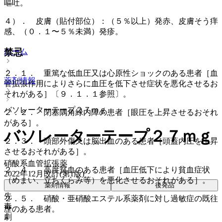
嘔吐。
４）． 皮膚（貼付部位）：（５％以上）発赤、皮膚そう痒
感、（０．１〜５％未満）発疹。
ホーム
禁忌
２．１． 重篤な低血圧又は心原性ショックのある患者［血
薬剤情報
管拡張作用によりさらに血圧を低下させ症状を悪化させるお
それがある］〔９．１．１参照〕。
バソレーターテープ２７ｍｇ
２．２． 閉塞隅角緑内障の患者［眼圧を上昇させるおそれ
がある］。
バソレーターテープ２７ｍｇ
２．３． 頭部外傷又は脳出血のある患者［頭蓋内圧を上昇
させるおそれがある］。
硝酸系血管拡張薬
２．４． 高度貧血のある患者［血圧低下により貧血症状
2022年12月改訂(第1版)
（めまい、立ちくらみ等）を悪化させるおそれがある］。
薬剤情報
後発品
先
２．５． 硝酸・亜硝酸エステル系薬剤に対し過敏症の既往
毒
歴のある患者。
劇