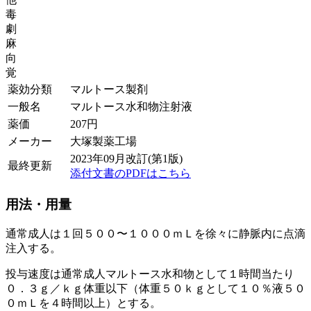
毒
劇
麻
向
覚
薬効分類
マルトース製剤
一般名
マルトース水和物注射液
薬価
207
円
メーカー
大塚製薬工場
2023年09月改訂(第1版)
最終更新
添付文書のPDFはこちら
用法・用量
通常成人は１回５００〜１０００ｍＬを徐々に静脈内に点滴
注入する。
投与速度は通常成人マルトース水和物として１時間当たり
０．３ｇ／ｋｇ体重以下（体重５０ｋｇとして１０％液５０
０ｍＬを４時間以上）とする。