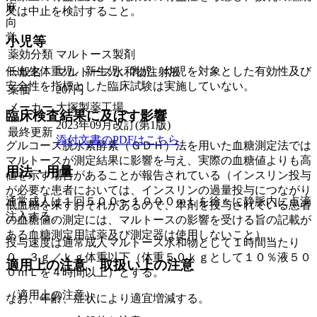
麻
又は中止を検討すること。
向
覚
小児等
薬効分類
マルトース製剤
低出生体重児、新生児、乳児、幼児を対象とした有効性及び
一般名
マルトース水和物注射液
安全性を指標とした臨床試験は実施していない。
薬価
207
円
メーカー
大塚製薬工場
臨床検査結果に及ぼす影響
2023年09月改訂(第1版)
最終更新
添付文書のPDFはこちら
グルコース脱水素酵素（ＧＤＨ）法を用いた血糖測定法では
マルトースが測定結果に影響を与え、実際の血糖値よりも高
用法・用量
値を示す場合があることが報告されている（インスリン投与
が必要な患者においては、インスリンの過量投与につながり
通常成人は１回５００〜１０００ｍＬを徐々に静脈内に点滴
低血糖を来すおそれがあるので、本剤を投与されている患者
注入する。
の血糖値の測定には、マルトースの影響を受ける旨の記載が
ある血糖測定用試薬及び測定器は使用しないこと）。
投与速度は通常成人マルトース水和物として１時間当たり
０．３ｇ／ｋｇ体重以下（体重５０ｋｇとして１０％液５０
適用上の注意、取扱い上の注意
０ｍＬを４時間以上）とする。
（適用上の注意）
なお、年齢、症状により適宜増減する。