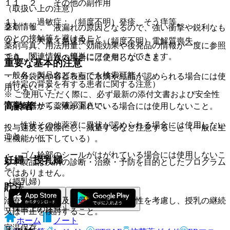
１１．２． その他の副作用
（取扱い上の注意）
１）． 過敏症：（頻度不明）発疹、そう痒等。
薬剤情報
２０．１． 液漏れの原因となるので、強い衝撃や鋭利なも
のとの接触等を避けること。
２）． 大量・急速投与：（頻度不明）電解質喪失。
薬剤写真、用法用量、効能効果や後発品の情報が一度に参照
でき、関連情報へ簡単にアクセスができます。
２０．２． 次の場合には使用しないこと。
重要な基本的注意
一般名、製品名どちらでも検索可能！
・ 外袋内や容器表面に水滴や結晶が認められる場合には使
（特定の背景を有する患者に関する注意）
用しないこと。
※ ご使用いただく際に、必ず最新の添付文書および安全性
情報も併せてご確認下さい。
高齢者
・ 容器から薬液が漏れている場合には使用しないこと。
・ 性状その他薬液に異状が認められる場合には使用しない
投与速度を緩徐にし、減量するなど注意すること（一般に生
こと。
理機能が低下している）。
・ ゴム栓部のシールがはがれている場合には使用しないこ
妊婦・授乳婦
※本製品は疾病の診断・治療・予防を目的としたプログラム
と。
ではありません。
（授乳婦）
貯法
治療上の有益性及び母乳栄養の有益性を考慮し、授乳の継続
（保管上の注意）
又は中止を検討すること。
ホーム
ノート
室温保存。