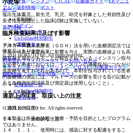
表・計算
レジメン
CTCAE
抗菌薬ガイド
ERマニュ
小児等
アル
薬剤情報
ポスト
ホーム
低出生体重児、新生児、乳児、幼児を対象とした有効性及び
新規登録
安全性を指標とした臨床試験は実施していない。
ログイン
薬剤情報
監修医師一覧
臨床検査結果に及ぼす影響
UpToDate特別割引
運営会社
マルトス輸液１０％
グルコース脱水素酵素（ＧＤＨ）法を用いた血糖測定法では
後発品はありません
マルトースが測定結果に影響を与え、実際の血糖値よりも高
© 2021 HOKUTO Inc. All rights reserved.
ホーム
値を示す場合があることが報告されている（インスリン投与
利用規約
プライバシーポリシー
お問い合わせ
が必要な患者においては、インスリンの過量投与につながり
ホーム
表・計算
レジメン
CTCAE
抗菌薬ガイド
低血糖を来すおそれがあるので、本剤を投与されている患者
ERマニュアル
薬剤情報
ポスト
薬剤情報
の血糖値の測定には、マルトースの影響を受ける旨の記載が
ある血糖測定用試薬及び測定器は使用しないこと）。
監修医師一覧
UpToDate特別割引
マルトス輸液１０％
適用上の注意、取扱い上の注意
運営会社
© 2021 HOKUTO Inc. All rights reserved.
（適用上の注意）
※本製品は疾病の診断・治療・予防を目的としたプログラム
１４．１． 全般的な注意
ではありません。
１４．１．１． 使用時には、感染に対する配慮をするこ