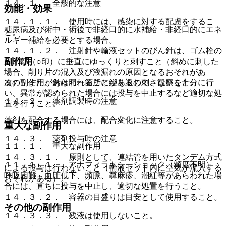
１４．１． 全般的な注意
効能・効果
１４．１．１． 使用時には、感染に対する配慮をするこ
糖尿病及び術中・術後で非経口的に水補給・非経口的にエネ
と。
ルギー補給を必要とする場合。
１４．１．２． 注射針や輸液セットのびん針は、ゴム栓の
副作用
刻印部（○印）に垂直にゆっくりと刺すこと（斜めに刺した
場合、削り片の混入及び液漏れの原因となるおそれがあ
る）、また、針は同一箇所に繰り返し刺さないこと。
次の副作用があらわれることがあるので、観察を十分に行
い、異常が認められた場合には投与を中止するなど適切な処
１４．２． 薬剤調製時の注意
置を行うこと。
薬剤を配合する場合には、配合変化に注意すること。
重大な副作用
１４．３． 薬剤投与時の注意
１１．１． 重大な副作用
１４．３．１． 原則として、連結管を用いたタンデム方式
１１．１．１． アナフィラキシーショック（頻度不明）：
による投与は行わないこと（輸液セット内に空気が流入する
呼吸困難、血圧低下、頻脈、蕁麻疹、潮紅等があらわれた場
おそれがある）。
合には、直ちに投与を中止し、適切な処置を行うこと。
１４．３．２． 容器の目盛りは目安として使用すること。
その他の副作用
１４．３．３． 残液は使用しないこと。