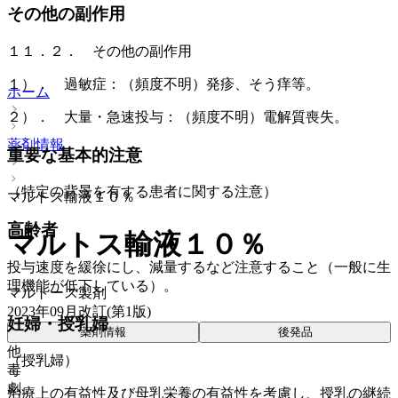
その他の副作用
１１．２． その他の副作用
１）． 過敏症：（頻度不明）発疹、そう痒等。
ホーム
２）． 大量・急速投与：（頻度不明）電解質喪失。
薬剤情報
重要な基本的注意
（特定の背景を有する患者に関する注意）
マルトス輸液１０％
高齢者
マルトス輸液１０％
投与速度を緩徐にし、減量するなど注意すること（一般に生
理機能が低下している）。
マルトース製剤
2023年09月改訂(第1版)
妊婦・授乳婦
薬剤情報
後発品
他
（授乳婦）
毒
劇
治療上の有益性及び母乳栄養の有益性を考慮し、授乳の継続