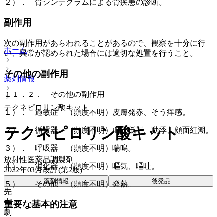
２）． 骨シンチグラムによる骨疾患の診断。
副作用
次の副作用があらわれることがあるので、観察を十分に行
ホーム
い、異常が認められた場合には適切な処置を行うこと。
その他の副作用
薬剤情報
１１．２． その他の副作用
テクネピロリン酸キット
１）． 過敏症：（頻度不明）皮膚発赤、そう痒感。
テクネピロリン酸キット
２）． 循環器：（頻度不明）血圧低下、動悸、顔面紅潮。
３）． 呼吸器：（頻度不明）喘鳴。
放射性医薬品調製剤
４）． 消化器：（頻度不明）嘔気、嘔吐。
2022年03月改訂(第2版)
薬剤情報
後発品
５）． その他：（頻度不明）発熱。
先
毒
重要な基本的注意
劇