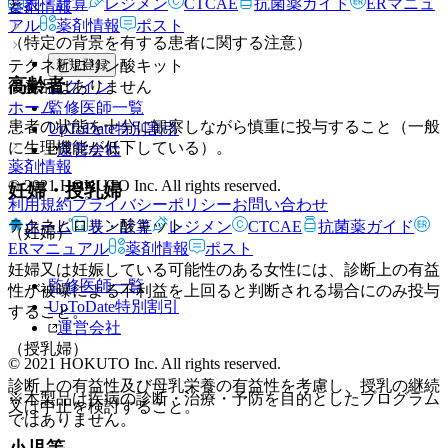
表・計算
レジメン
CTCAE
抗菌薬ガイド
ERマニュ
と。
薬剤情報
アル
薬剤情報
ポスト
（特定の背景を有する患者に関する注意）
新規登録
テクネピロリン酸キット
高齢者
ログイン
後発品はありません
監修医師一覧
ホーム
患者の状態を十分に観察しながら慎重に投与すること（一般
UpToDate特別割引
に生理機能が低下している）。
運営会社
薬剤情報
© 2021 HOKUTO Inc. All rights reserved.
妊婦・授乳婦
利用規約
プライバシーポリシー
お問い合わせ
テクネピロリン酸キット
ホーム
表・計算
レジメン
CTCAE
抗菌薬ガイド
（妊婦）
ERマニュアル
薬剤情報
ポスト
妊婦又は妊娠している可能性のある女性には、診断上の有益
監修医師一覧
性が被曝による不利益を上回ると判断される場合にのみ投与
UpToDate特別割引
すること。
運営会社
（授乳婦）
© 2021 HOKUTO Inc. All rights reserved.
診断上の有益性及び母乳栄養の有益性を考慮し、授乳の継続
※本製品は疾病の診断・治療・予防を目的としたプログラム
又は中止を検討すること。
ではありません。