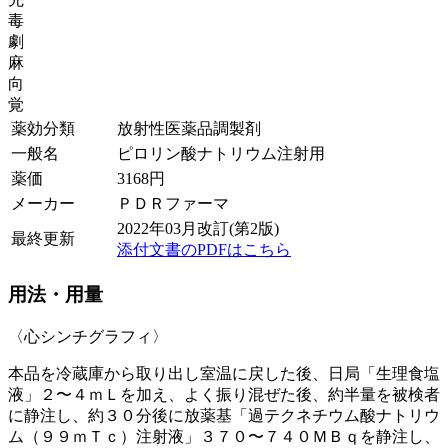
毒
劇
麻
向
覚
薬効分類
放射性医薬品調製剤
一般名
ピロリン酸ナトリウム注射用
薬価
3168
円
メーカー
ＰＤＲファーマ
2022年03月改訂(第2版)
最終更新
添付文書のPDFはこちら
用法・用量
〈心シンチグラフィ〉
本品を冷蔵庫から取り出し室温に戻した後、日局「生理食塩
液」２〜４ｍＬを加え、よく振り混ぜた後、約半量を被検者
に静注し、約３０分後に放薬基「過テクネチウム酸ナトリウ
ム（９９ｍＴｃ）注射液」３７０〜７４０ＭＢｑを静注し、