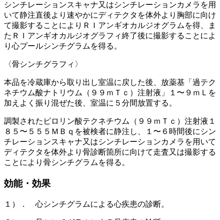
シンチレーションスキャナ又はシンチレーションカメラを用
いて静注直後より速やかにディテクタを体外より胸部に向け
て撮影することによりＲＩアンギオカルジオグラムを得、ま
たＲＩアンギオカルジオグラフィ終了後に撮影することによ
り心プールシンチグラムを得る。
〈骨シンチグラフィ〉
本品を冷蔵庫から取り出し室温に戻した後、放薬基「過テク
ネチウム酸ナトリウム（９９ｍＴｃ）注射液」１〜９ｍＬを
加えよく振り混ぜた後、室温に５分間放置する。
調製されたピロリン酸テクネチウム（９９ｍＴｃ）注射液１
８５〜５５５ＭＢｑを被検者に静注し、１〜６時間後にシン
チレーションスキャナ又はシンチレーションカメラを用いて
ディテクタを体外より骨診断箇所に向けて走査又は撮影する
ことにより骨シンチグラムを得る。
効能・効果
１）． 心シンチグラムによる心疾患の診断。