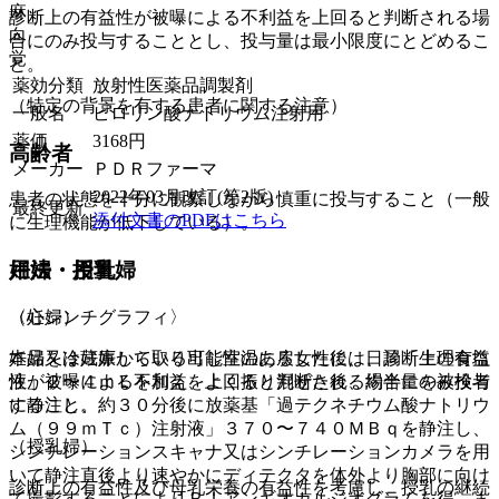
麻
診断上の有益性が被曝による不利益を上回ると判断される場
向
合にのみ投与することとし、投与量は最小限度にとどめるこ
覚
と。
薬効分類
放射性医薬品調製剤
（特定の背景を有する患者に関する注意）
一般名
ピロリン酸ナトリウム注射用
薬価
3168
円
高齢者
メーカー
ＰＤＲファーマ
2022年03月改訂(第2版)
患者の状態を十分に観察しながら慎重に投与すること（一般
最終更新
添付文書のPDFはこちら
に生理機能が低下している）。
妊婦・授乳婦
用法・用量
（妊婦）
〈心シンチグラフィ〉
妊婦又は妊娠している可能性のある女性には、診断上の有益
本品を冷蔵庫から取り出し室温に戻した後、日局「生理食塩
性が被曝による不利益を上回ると判断される場合にのみ投与
液」２〜４ｍＬを加え、よく振り混ぜた後、約半量を被検者
すること。
に静注し、約３０分後に放薬基「過テクネチウム酸ナトリウ
ム（９９ｍＴｃ）注射液」３７０〜７４０ＭＢｑを静注し、
（授乳婦）
シンチレーションスキャナ又はシンチレーションカメラを用
いて静注直後より速やかにディテクタを体外より胸部に向け
診断上の有益性及び母乳栄養の有益性を考慮し、授乳の継続
て撮影することによりＲＩアンギオカルジオグラムを得、ま