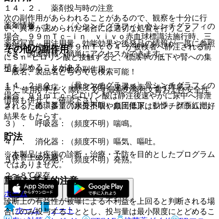
１４．２． 薬剤投与時の注意
次の副作用があらわれることがあるので、観察を十分に行
薬剤情報
１４．２．１． 〈心シンチグラフィ〉心シンチグラフィの
い、異常が認められた場合には適切な処置を行うこと。
場合、９９ｍＴｃ−ｉｎ ｖｉｖｏ赤血球標識法施行時、三
薬剤写真、用法用量、効能効果や後発品の情報が一度に参照
方活栓の使用など９９ｍＴｃＯ４−が被検者へ静注される前
その他の副作用
でき、関連情報へ簡単にアクセスができます。
にＳｎ−ピロリン酸と接触すると、標識率の低下や腎への集
積を認めることがある。
１１．２． その他の副作用
一般名、製品名どちらでも検索可能！
１４．２．２． 〈骨シンチグラフィ〉骨シンチグラフィの
１）． 過敏症：（頻度不明）皮膚発赤、そう痒感。
※ ご使用いただく際に、必ず最新の添付文書および安全性
場合、９９ｍＴｃ−ピロリン酸は静注後速やかに尿中へ排泄
情報も併せてご確認下さい。
２）． 循環器：（頻度不明）血圧低下、動悸、顔面紅潮。
されるため、多量の水分摂取や頻回排尿はシンチグラムに好
結果をもたらす。
３）． 呼吸器：（頻度不明）喘鳴。
貯法
４）． 消化器：（頻度不明）嘔気、嘔吐。
※本製品は疾病の診断・治療・予防を目的としたプログラム
（保管上の注意）
５）． その他：（頻度不明）発熱。
ではありません。
２〜８℃保存。
重要な基本的注意
ホーム
診断上の有益性が被曝による不利益を上回ると判断される場
ホーム
ノート
合にのみ投与することとし、投与量は最小限度にとどめるこ