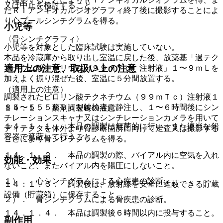
又は中止を検討すること。
たＲＩアンギオカルジオグラフィ終了後に撮影することによ
り心プールシンチグラムを得る。
小児等
〈骨シンチグラフィ〉
小児等を対象とした臨床試験は実施していない。
本品を冷蔵庫から取り出し室温に戻した後、放薬基「過テク
適用上の注意、取扱い上の注意
ネチウム酸ナトリウム（９９ｍＴｃ）注射液」１〜９ｍＬを
加えよく振り混ぜた後、室温に５分間放置する。
（適用上の注意）
調製されたピロリン酸テクネチウム（９９ｍＴｃ）注射液１
８５〜５５５ＭＢｑを被検者に静注し、１〜６時間後にシン
１４．１． 薬剤調製時の注意
チレーションスキャナ又はシンチレーションカメラを用いて
１４．１．１． 本品の調製は無菌的に行い、また適当な鉛
ディテクタを体外より骨診断箇所に向けて走査又は撮影する
容器で遮蔽して行うこと。
ことにより骨シンチグラムを得る。
１４．１．２． 本品の調製の際、バイアル内に空気を入れ
効能・効果
ないこと、またバイアル内を陽圧にしないこと。
１）． 心シンチグラムによる心疾患の診断。
１４．１．３． 調製後は、放射線を安全に遮蔽できる貯蔵
設備（貯蔵箱）に保存すること。
２）． 骨シンチグラムによる骨疾患の診断。
１４．１．４． 本品は調製後６時間以内に投与すること。
副作用