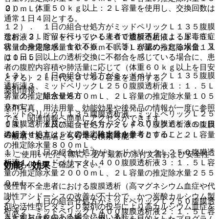
２）． 体重５０ｋｇ以上：２Ｌ容量を使用し、交換回数は
００ｍＬ。
通常１日４回とする。
１２）． １日の組合せ処方がミッドペリックＬ１３５腹膜
なお、２Ｌ貯留を行っている患者で透析不足による尿毒症症
透析液３、ミッドペリックＬ４００腹膜透析液１：１．５Ｌ
状（全身倦怠感、食欲不振、不眠等）が認められる場合、又
容量の推定除水量１０００ｍＬ、２Ｌ容量の推定除水量１３
は１日５回以上の透析交換に不都合を感じている場合に、患
００ｍＬ。
者の腹腔内容積や肺活量に応じて（体重６０ｋｇ以上を目安
１３）． １日の組合せ処方がミッドペリックＬ１３５腹膜
とする）２Ｌに代え２．５Ｌ容量を適用する。
透析液３、ミッドペリックＬ２５０腹膜透析液１：１．５Ｌ
薬剤情報
７．２． 組合せ処方
容量の推定除水量８００ｍＬ、２Ｌ容量の推定除水量１０５
０ｍＬ。
薬剤写真、用法用量、効能効果や後発品の情報が一度に参照
ミッドペリックＬ１３５腹膜透析液、ミッドペリックＬ２５
でき、関連情報へ簡単にアクセスができます。
０腹膜透析液及びミッドペリックＬ４００腹膜透析液の１日
１４）． １日の組合せ処方がミッドペリックＬ１３５腹膜
の組合せ処方は、次の推定除水量を参考とすること。
透析液４：１．５Ｌ容量の推定除水量６００ｍＬ、２Ｌ容量
一般名、製品名どちらでも検索可能！
の推定除水量８００ｍＬ。
１）． １日の組合せ処方がミッドペリックＬ２５０腹膜透
※ ご使用いただく際に、必ず最新の添付文書および安全性
析液１、ミッドペリックＬ４００腹膜透析液３：１．５Ｌ容
情報も併せてご確認下さい。
効能・効果
量の推定除水量２０００ｍＬ、２Ｌ容量の推定除水量２５５
０ｍＬ。
慢性腎不全患者における腹膜透析（高マグネシウム血症や代
謝性アシドーシスの改善が不十分で、かつ炭酸カルシウム製
２）． １日の組合せ処方がミッドペリックＬ２５０腹膜透
剤や活性型ビタミンＤ製剤の投与により高カルシウム血症を
析液２、ミッドペリックＬ４００腹膜透析液２：１．５Ｌ容
きたすおそれのある場合に用いる）。
※本製品は疾病の診断・治療・予防を目的としたプログラム