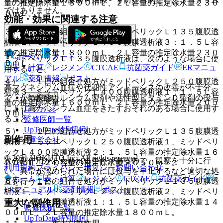
量の推定除水量１８００ｍＬ、２Ｌ容量の推定除水量２３０
ではありません。
０ｍＬ。
効能・効果に関連する注意
３）． １日の組合せ処方がミッドペリックＬ１３５腹膜透
（効能又は効果に関連する注意）
析液１、ミッドペリックＬ４００腹膜透析液３：１．５Ｌ容
量の推定除水量１８００ｍＬ、２Ｌ容量の推定除水量２３０
ホーム
ノート
ミッドペリックＬ１３５腹膜透析液は、次のような場合に使
０ｍＬ。
表・計算
レジメン
CTCAE
抗菌薬ガイド
ERマニュ
用すること。
アル
薬剤情報
ポスト
４）． １日の組合せ処方がミッドペリックＬ２５０腹膜透
高マグネシウム血症や代謝性アシドーシスの改善が不十分
析液３、ミッドペリックＬ４００腹膜透析液１：１．５Ｌ容
で、かつ炭酸カルシウム製剤や活性型ビタミンＤ製剤の投与
新規登録
量の推定除水量１６００ｍＬ、２Ｌ容量の推定除水量２０５
により高カルシウム血症をきたすおそれのある場合に使用す
ログイン
０ｍＬ。
ること。
監修医師一覧
UpToDate特別割引
５）． １日の組合せ処方がミッドペリックＬ１３５腹膜透
副作用
運営会社
析液１、ミッドペリックＬ２５０腹膜透析液１、ミッドペリ
ックＬ４００腹膜透析液２：１．５Ｌ容量の推定除水量１６
© 2021 HOKUTO Inc. All rights reserved.
次の副作用があらわれることがあるので、観察を十分に行
００ｍＬ、２Ｌ容量の推定除水量２０５０ｍＬ。
利用規約
プライバシーポリシー
お問い合わせ
い、異常が認められた場合には投与を中止するなど適切な処
ホーム
表・計算
レジメン
CTCAE
抗菌薬ガイド
６）． １日の組合せ処方がミッドペリックＬ１３５腹膜透
置を行うこと。
ERマニュアル
薬剤情報
ポスト
析液１、ミッドペリックＬ２５０腹膜透析液２、ミッドペリ
ックＬ４００腹膜透析液１：１．５Ｌ容量の推定除水量１４
重大な副作用
監修医師一覧
００ｍＬ、２Ｌ容量の推定除水量１８００ｍＬ。
UpToDate特別割引