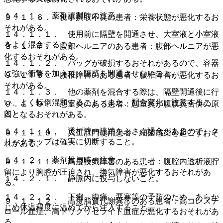
１４．１． 薬剤調製時の注意
９．１．６． 食事摂取不良の患者：栄養状態が悪化するお
それがある。
１４．１．１． 使用前に隔壁を開通させ、大室液と小室液
をよく混合すること。
９．１．７． 腹部ヘルニアのある患者：腹部ヘルニアが悪
化するおそれがある。
１４．１．２． バッグが破損するおそれがあるので、容器
に強い衝撃を加えて、隔壁を開通させないこと。
９．１．８． 腰椎障害のある患者：腰椎障害が悪化するお
それがある。
１４．１．３． 他の薬剤を混合する際は、隔壁開通後に行
い、よく転倒混和すること（また、配合変化に注意するこ
９．１．９． 憩室炎のある患者：憩室炎が腹膜炎合併の原
と）。
因となるおそれがある。
１４．１．４． 透析液の流路をふさぐ場合があるので、ク
９．１．１０． 人工肛門使用患者：細菌感染を起こすおそ
リックチップは確実に切断すること。
れがある。
１４．２． 薬剤投与時の注意
９．１．１１． 高度換気障害のある患者：腹腔内透析液貯
留により胸腔が圧迫され、換気障害が悪化するおそれがあ
１４．２．１． 静脈内に投与しないこと。
る。
１４．２．２． 下痢、腹痛、悪寒等の予防のため、あらか
９．１．１２． 高度脂質代謝異常のある患者：高コレステ
じめ体温程度に温めてから注入すること。
ロール血症、高トリグリセライド血症が悪化するおそれがあ
る。