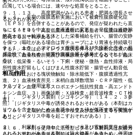
る。
白濁している場合には、速やかな処置をとること。
９．１．１３． 高度肥満がみられる患者：肥満を増長させ
８．４． 長期の腹膜透析実施において被嚢性腹膜硬化症
るおそれがある。
（ＥＰＳ）を合併することがあるので、発症が疑われたら直
ちにＣＡＰＤを中止し、血液透析に変更し、発症後は経静脈
９．１．１４． 高度低蛋白血症のある患者：低蛋白血症が
的高カロリー輸液を主体とした栄養補給を行い、腸管の安静
悪化するおそれがある。
を保つ（嘔吐がある場合は胃チューブにより胃液を持続吸引
９．１．１５． ステロイド服用患者及び免疫不全患者：易
する）、本症は必ずイレウス症状を伴うが、診断には次の臨
感染性であるため、細菌性腹膜炎等を誘発するおそれがあ
床症状、血液検査所見及び画像診断が参考になる［１）臨床
る。
症状：低栄養・るいそう・下痢・便秘・微熱・血性排液・局
所性腹水貯留もしくはびまん性腹水貯留・腸管ぜん動音低
相互作用
下・腹部における塊状物触知・除水能低下・腹膜透過性亢
進、２）血液検査所見：末梢白血球数増加・ＣＲＰ陽性・低
１０．２． 併用注意：
アルブミン血症・エリスロポエチン抵抗性貧血・高エンドト
キシン血症、３）画像診断：Ｘ線検査・超音波検査・ＣＴ検
１）． ジギタリス製剤（ジゴキシン等）〔１４．２．３参
査］。
照〕［ジギタリス中毒が誘発されるおそれがある（本剤はカ
リウムを含まないため、血清カリウム値が低下する可能性が
８．５． 定期的に血液生化学検査及び血液検査等を実施す
あり、ジギタリス中毒を起こすおそれがある）］。
ること。
２）． 利尿剤（フロセミド等）［水及び電解質異常が誘発
８．６． 本剤を使用中に活性型ビタミンＤ製剤又は炭酸カ
されるおそれがある（本剤には除水効果があるため、併用に
ルシウム製剤の使用量を増加させた場合、血清カルシウム濃