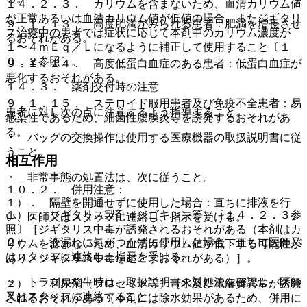
１４．２．３． カリウムを含まないため、血清カリウム値
が正常あるいは血清カリウム値が低値の場合、またジギタリ
９．１．１３． 高度肥満がみられる患者：肥満を増長させ
ス治療中の患者では症状に応じて本剤中のカリウム濃度が
るおそれがある。
１〜４ｍＥｑ／Ｌになるように補正して使用すること〔１
０．２参照〕。
９．１．１４． 高度低蛋白血症のある患者：低蛋白血症が
悪化するおそれがある。
１４．３． 薬剤交付時の注意
９．１．１５． ステロイド服用患者及び免疫不全患者：易
患者に対し次の点に注意するよう指導すること。
感染性であるため、細菌性腹膜炎等を誘発するおそれがあ
る。
・ バッグの交換操作は使用する医療機器の取扱説明書に従
うこと。
相互作用
・ 非常事態の処置法は、次に従うこと。
１０．２． 併用注意：
１）． 隔壁を開通せずに使用した場合：直ちに排液を行
１）． ジギタリス製剤（ジゴキシン等）〔１４．２．３参
い、医師又はスタッフに連絡し、指示を受ける。
照〕［ジギタリス中毒が誘発されるおそれがある（本剤はカ
２）． 液漏れに気がつかずに使用した場合：直ちに医師又
リウムを含まないため、血清カリウム値が低下する可能性が
はスタッフに連絡し、指示を受ける。
あり、ジギタリス中毒を起こすおそれがある）］。
・ トラブル発生時は、取扱説明書の対処法を確認し、医師
２）． 利尿剤（フロセミド等）［水及び電解質異常が誘発
又はスタッフに連絡すること。
されるおそれがある（本剤には除水効果があるため、併用に