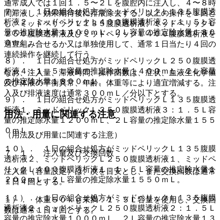
通常成人では１回１．５〜２Ｌを腹腔内に注入し、４〜８時
７）． １日の組合せ処方がミッドペリックＬ１３５腹膜透
間滞液し、効果期待後に排液除去する。以上の操作を１回と
析液２、ミッドペリックＬ４００腹膜透析液２：１．５Ｌ容
し、ミッドペリックＬ１３５腹膜透析液、ミッドペリックＬ
量の推定除水量１４００ｍＬ、２Ｌ容量の推定除水量１８０
２５０腹膜透析液及びミッドペリックＬ４００腹膜透析液を
０ｍＬ。
適宜組み合せるか又は単独使用して、通常１日当たり４回の
連続操作を継続して行う。
８）． １日の組合せ処方がミッドペリックＬ２５０腹膜透
析液４：１．５Ｌ容量の推定除水量１４００ｍＬ、２Ｌ容量
なお、注入量、滞液時間、操作回数は、症状、血液生化学値
の推定除水量１８００ｍＬ。
及び体液の平衡異常、年齢、体重等により適宜増減する。注
入及び排液速度は通常３００ｍＬ／分以下とする。
９）． １日の組合せ処方がミッドペリックＬ１３５腹膜透
析液１、ミッドペリックＬ２５０腹膜透析液３：１．５Ｌ容
用法・用量に関連する注意
量の推定除水量１２００ｍＬ、２Ｌ容量の推定除水量１５５
０ｍＬ。
（用法及び用量に関連する注意）
１０）． １日の組合せ処方がミッドペリックＬ１３５腹膜
７．１． 注入量及び交換回数
透析液２、ミッドペリックＬ２５０腹膜透析液１、ミッドペ
リックＬ４００腹膜透析液１：１．５Ｌ容量の推定除水量１
注入量（容量設定）は、次を目安とし、また交換回数は通常
２００ｍＬ、２Ｌ容量の推定除水量１５５０ｍＬ。
１日４回とする。
１１）． １日の組合せ処方がミッドペリックＬ１３５腹膜
１）． 体重５０ｋｇ未満：１．５Ｌ容量を使用し、交換回
透析液２、ミッドペリックＬ２５０腹膜透析液２：１．５Ｌ
数は通常１日４回とする。
容量の推定除水量１０００ｍＬ、２Ｌ容量の推定除水量１３