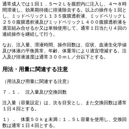
通常成人では１回１．５〜２Ｌを腹腔内に注入し、４〜８時
間滞液し、効果期待後に排液除去する。以上の操作を１回と
し、ミッドペリックＬ１３５腹膜透析液、ミッドペリックＬ
２５０腹膜透析液及びミッドペリックＬ４００腹膜透析液を
適宜組み合せるか又は単独使用して、通常１日当たり４回の
連続操作を継続して行う。
なお、注入量、滞液時間、操作回数は、症状、血液生化学値
及び体液の平衡異常、年齢、体重等により適宜増減する。注
入及び排液速度は通常３００ｍＬ／分以下とする。
用法・用量に関連する注意
（用法及び用量に関連する注意）
７．１． 注入量及び交換回数
注入量（容量設定）は、次を目安とし、また交換回数は通常
１日４回とする。
１）． 体重５０ｋｇ未満：１．５Ｌ容量を使用し、交換回
数は通常１日４回とする。