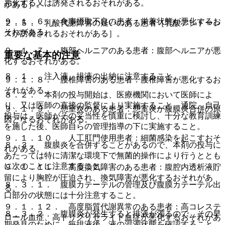
悪化する又は誘発されるおそれがある。
がある］。
９．１．６． 食事摂取不良の患者：栄養状態が悪化するお
２．５． 乳酸代謝障害の疑いのある患者［乳酸アシドーシ
それがある。
スが誘発されるおそれがある］。
９．１．７． 腹部ヘルニアのある患者：腹部ヘルニアが悪
重要な基本的注意
化するおそれがある。
８．１． 注入液、排液の出納に注意すること。
９．１．８． 腰椎障害のある患者：腰椎障害が悪化するお
それがある。
８．２． 本剤の投与開始は、医療機関において医師によ
り、又は医師の直接の監督により実施すること。通院、自己
９．１．９． 憩室炎のある患者：憩室炎が腹膜炎合併の原
投与は、医師がその妥当性を慎重に検討し、十分な教育訓練
因となるおそれがある。
を施した後、医師自らの管理指導の下に実施すること。
９．１．１０． 人工肛門使用患者：細菌感染を起こすおそ
８．３． 腹膜炎を合併することがあるので、本剤の投与に
れがある。
あたっては特に清潔な環境下で無菌的操作により行うととも
に次のことに注意すること。
９．１．１１． 高度換気障害のある患者：腹腔内透析液貯
留により胸腔が圧迫され、換気障害が悪化するおそれがあ
８．３．１． 腹膜カテーテルの管理及び腹膜カテーテル出
る。
口部分の状態には十分注意すること。
９．１．１２． 高度脂質代謝異常のある患者：高コレステ
８．３．２． 腹膜炎が発生すると排液が濁るので、その早
ロール血症、高トリグリセライド血症が悪化するおそれがあ
期発見のために、毎排液後、液の混濁状態を確認すること。