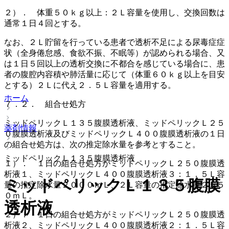
２）． 体重５０ｋｇ以上：２Ｌ容量を使用し、交換回数は
通常１日４回とする。
なお、２Ｌ貯留を行っている患者で透析不足による尿毒症症
状（全身倦怠感、食欲不振、不眠等）が認められる場合、又
は１日５回以上の透析交換に不都合を感じている場合に、患
者の腹腔内容積や肺活量に応じて（体重６０ｋｇ以上を目安
とする）２Ｌに代え２．５Ｌ容量を適用する。
ホーム
７．２． 組合せ処方
ミッドペリックＬ１３５腹膜透析液、ミッドペリックＬ２５
薬剤情報
０腹膜透析液及びミッドペリックＬ４００腹膜透析液の１日
の組合せ処方は、次の推定除水量を参考とすること。
ミッドペリックＬ１３５腹膜透析液
１）． １日の組合せ処方がミッドペリックＬ２５０腹膜透
析液１、ミッドペリックＬ４００腹膜透析液３：１．５Ｌ容
ミッドペリックＬ１３５腹膜
量の推定除水量２０００ｍＬ、２Ｌ容量の推定除水量２５５
０ｍＬ。
透析液
２）． １日の組合せ処方がミッドペリックＬ２５０腹膜透
析液２、ミッドペリックＬ４００腹膜透析液２：１．５Ｌ容