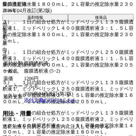
量の推定除水量１８００ｍＬ、２Ｌ容量の推定除水量２３０
腹膜透析液
０ｍＬ。
2026年04月改訂(第2版)
薬剤情報
後発品
３）． １日の組合せ処方がミッドペリックＬ１３５腹膜透
他
析液１、ミッドペリックＬ４００腹膜透析液３：１．５Ｌ容
毒
量の推定除水量１８００ｍＬ、２Ｌ容量の推定除水量２３０
劇
０ｍＬ。
麻
向
４）． １日の組合せ処方がミッドペリックＬ２５０腹膜透
覚
析液３、ミッドペリックＬ４００腹膜透析液１：１．５Ｌ容
薬効分類
腹膜透析液
量の推定除水量１６００ｍＬ、２Ｌ容量の推定除水量２０５
一般名
腹膜透析液 (5−2)
０ｍＬ。
薬価
1206
円
５）． １日の組合せ処方がミッドペリックＬ１３５腹膜透
メーカー
テルモ
析液１、ミッドペリックＬ２５０腹膜透析液１、ミッドペリ
2026年04月改訂(第2版)
ックＬ４００腹膜透析液２：１．５Ｌ容量の推定除水量１６
最終更新
添付文書のPDFはこちら
００ｍＬ、２Ｌ容量の推定除水量２０５０ｍＬ。
６）． １日の組合せ処方がミッドペリックＬ１３５腹膜透
用法・用量
析液１、ミッドペリックＬ２５０腹膜透析液２、ミッドペリ
ックＬ４００腹膜透析液１：１．５Ｌ容量の推定除水量１４
透析治療を目的とし、腹腔内に注入して使用する。
００ｍＬ、２Ｌ容量の推定除水量１８００ｍＬ。