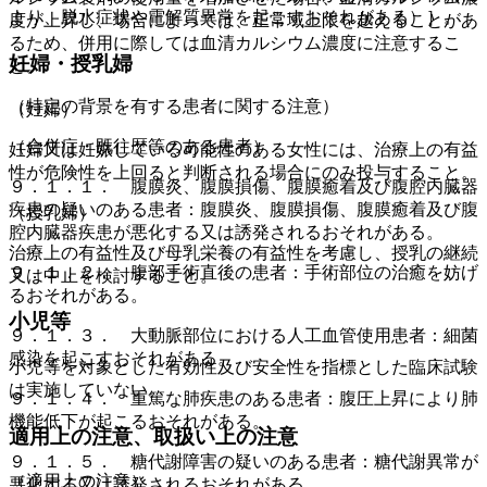
より、脱水症状や電解質異常を起こすおそれがある）］。
度が上昇し、場合によっては、正常域上限を越えることがあ
るため、併用に際しては血清カルシウム濃度に注意するこ
妊婦・授乳婦
と。
（特定の背景を有する患者に関する注意）
（妊婦）
（合併症・既往歴等のある患者）
妊婦又は妊娠している可能性のある女性には、治療上の有益
性が危険性を上回ると判断される場合にのみ投与すること。
９．１．１． 腹膜炎、腹膜損傷、腹膜癒着及び腹腔内臓器
疾患の疑いのある患者：腹膜炎、腹膜損傷、腹膜癒着及び腹
（授乳婦）
腔内臓器疾患が悪化する又は誘発されるおそれがある。
治療上の有益性及び母乳栄養の有益性を考慮し、授乳の継続
９．１．２． 腹部手術直後の患者：手術部位の治癒を妨げ
又は中止を検討すること。
るおそれがある。
小児等
９．１．３． 大動脈部位における人工血管使用患者：細菌
感染を起こすおそれがある。
小児等を対象とした有効性及び安全性を指標とした臨床試験
は実施していない。
９．１．４． 重篤な肺疾患のある患者：腹圧上昇により肺
機能低下が起こるおそれがある。
適用上の注意、取扱い上の注意
９．１．５． 糖代謝障害の疑いのある患者：糖代謝異常が
（適用上の注意）
悪化する又は誘発されるおそれがある。