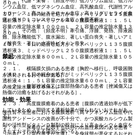
５）． 代謝・栄養：（頻度不明）低カリウム血症、低カル
００ｍＬ。
シウム血症、低マグネシウム血症、高乳酸血症、代謝性アル
カローシス、高コレステロール血症、高トリグリセライド血
１２）． １日の組合せ処方がミッドペリックＬ１３５腹膜
症、低ＨＤＬコレステロール血症、食思不振。
透析液３、ミッドペリックＬ４００腹膜透析液１：１．５Ｌ
容量の推定除水量１０００ｍＬ、２Ｌ容量の推定除水量１３
６）． その他：（頻度不明）牽引痛、浮腫、発熱、排液困
００ｍＬ。
難、除水機能低下、腹水漏出、著しい蛋白喪失・著しいアミ
ノ酸喪失・著しい水溶性ビタミン喪失。
１３）． １日の組合せ処方がミッドペリックＬ１３５腹膜
透析液３、ミッドペリックＬ２５０腹膜透析液１：１．５Ｌ
禁忌
容量の推定除水量８００ｍＬ、２Ｌ容量の推定除水量１０５
０ｍＬ。
２．１． 横隔膜欠損のある患者［胸腔へ移行し、呼吸困難
１４）． １日の組合せ処方がミッドペリックＬ１３５腹膜
が誘発されるおそれがある］。
透析液４：１．５Ｌ容量の推定除水量６００ｍＬ、２Ｌ容量
２．２． 腹部挫滅傷又は腹部熱傷のある患者［挫滅傷又は
の推定除水量８００ｍＬ。
熱傷の治癒を妨げるおそれがある］。
効能・効果
２．３． 高度腹膜癒着のある患者［腹膜の透過効率が低下
しているため、期待する透析効果が得られないおそれがあ
慢性腎不全患者における腹膜透析（高マグネシウム血症や代
る］。
謝性アシドーシスの改善が不十分で、かつ炭酸カルシウム製
剤や活性型ビタミンＤ製剤の投与により高カルシウム血症を
２．４． 尿毒症に起因する以外の出血性素因のある患者
きたすおそれのある場合に用いる）。
［出血により蛋白喪失が亢進し、全身状態が悪化するおそれ