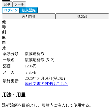
記事
ツール
ログイン
新規登録
薬剤情報
後発品
他
毒
劇
麻
向
覚
薬効分類
腹膜透析液
一般名
腹膜透析液 (5−2)
薬価
1206
円
メーカー
テルモ
2026年04月改訂(第2版)
最終更新
添付文書のPDFはこちら
用法・用量
透析治療を目的とし、腹腔内に注入して使用する。