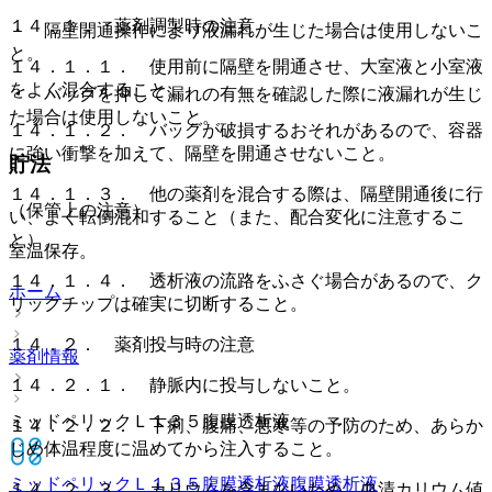
１４．１． 薬剤調製時の注意
・ 隔壁開通操作により液漏れが生じた場合は使用しないこ
と。
１４．１．１． 使用前に隔壁を開通させ、大室液と小室液
をよく混合すること。
・ バッグを押して漏れの有無を確認した際に液漏れが生じ
た場合は使用しないこと。
１４．１．２． バッグが破損するおそれがあるので、容器
に強い衝撃を加えて、隔壁を開通させないこと。
貯法
１４．１．３． 他の薬剤を混合する際は、隔壁開通後に行
（保管上の注意）
い、よく転倒混和すること（また、配合変化に注意するこ
と）。
室温保存。
１４．１．４． 透析液の流路をふさぐ場合があるので、ク
ホーム
リックチップは確実に切断すること。
１４．２． 薬剤投与時の注意
薬剤情報
１４．２．１． 静脈内に投与しないこと。
ミッドペリックＬ１３５腹膜透析液
１４．２．２． 下痢、腹痛、悪寒等の予防のため、あらか
じめ体温程度に温めてから注入すること。
ミッドペリックＬ１３５腹膜透析液
腹膜透析液
１４．２．３． カリウムを含まないため、血清カリウム値