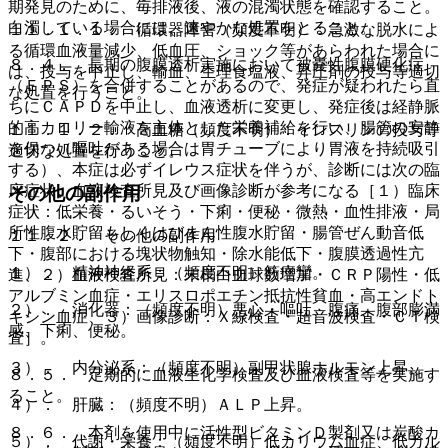
期発見のために、毎排液後、液の混濁状態を確認すること。
白濁している場合には、速やかな処置をとること。
１１．１．１． 循環器障害（頻度不明）：急激な脱水によ
る循環血液量減少、低血圧、ショック等があらわれた場合に
８．４． 長期の腹膜透析実施において被嚢性腹膜硬化症
は、投与を中止し、輸血、生理食塩液、昇圧剤の投与等適切
（ＥＰＳ）を合併することがあるので、発症が疑われたら直
な処置を行うこと。
ちにＣＡＰＤを中止し、血液透析に変更し、発症後は経静脈
的高カロリー輸液を主体とした栄養補給を行い、腸管の安静
１１．１．２． 高血糖（頻度不明）：インスリンの投与等
を保つ（嘔吐がある場合は胃チューブにより胃液を持続吸引
適切な処置を行うこと。
する）、本症は必ずイレウス症状を伴うが、診断には次の臨
床症状、血液検査所見及び画像診断が参考になる［１）臨床
その他の副作用
症状：低栄養・るいそう・下痢・便秘・微熱・血性排液・局
所性腹水貯留もしくはびまん性腹水貯留・腸管ぜん動音低
１１．２． その他の副作用
下・腹部における塊状物触知・除水能低下・腹膜透過性亢
１）． 精神神経系：（頻度不明）筋痙攣。
進、２）血液検査所見：末梢白血球数増加・ＣＲＰ陽性・低
アルブミン血症・エリスロポエチン抵抗性貧血・高エンドト
２）． 消化器：（頻度不明）悪心・嘔吐、腹痛、腹部膨満
キシン血症、３）画像診断：Ｘ線検査・超音波検査・ＣＴ検
感、下痢、便秘。
査］。
３）． 内分泌系：（頻度不明）副甲状腺ホルモン上昇。
８．５． 定期的に血液生化学検査及び血液検査等を実施す
ること。
４）． 肝臓：（頻度不明）ＡＬＰ上昇。
８．６． 本剤を使用中に活性型ビタミンＤ製剤又は炭酸カ
５）． 代謝・栄養：（頻度不明）低カリウム血症、低カル