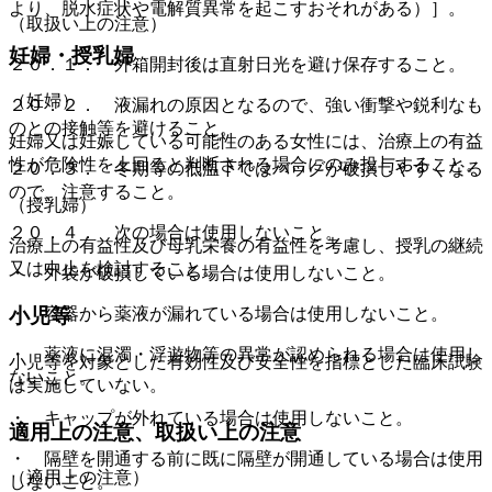
より、脱水症状や電解質異常を起こすおそれがある）］。
（取扱い上の注意）
妊婦・授乳婦
２０．１． 外箱開封後は直射日光を避け保存すること。
（妊婦）
２０．２． 液漏れの原因となるので、強い衝撃や鋭利なも
のとの接触等を避けること。
妊婦又は妊娠している可能性のある女性には、治療上の有益
性が危険性を上回ると判断される場合にのみ投与すること。
２０．３． 冬期等の低温下ではバッグが破損しやすくなる
ので、注意すること。
（授乳婦）
２０．４． 次の場合は使用しないこと。
治療上の有益性及び母乳栄養の有益性を考慮し、授乳の継続
又は中止を検討すること。
・ 外袋が破損している場合は使用しないこと。
小児等
・ 容器から薬液が漏れている場合は使用しないこと。
・ 薬液に混濁・浮遊物等の異常が認められる場合は使用し
小児等を対象とした有効性及び安全性を指標とした臨床試験
ないこと。
は実施していない。
・ キャップが外れている場合は使用しないこと。
適用上の注意、取扱い上の注意
・ 隔壁を開通する前に既に隔壁が開通している場合は使用
（適用上の注意）
しないこと。