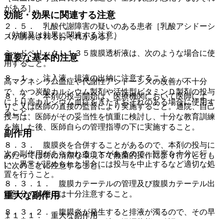
がある］。
効能・効果に関連する注意
２．５． 乳酸代謝障害の疑いのある患者［乳酸アシドーシ
（効能又は効果に関連する注意）
スが誘発されるおそれがある］。
ミッドペリックＬ１３５腹膜透析液は、次のような場合に使
重要な基本的注意
用すること。
８．１． 注入液、排液の出納に注意すること。
高マグネシウム血症や代謝性アシドーシスの改善が不十分
で、かつ炭酸カルシウム製剤や活性型ビタミンＤ製剤の投与
８．２． 本剤の投与開始は、医療機関において医師によ
により高カルシウム血症をきたすおそれのある場合に使用す
り、又は医師の直接の監督により実施すること。通院、自己
ること。
投与は、医師がその妥当性を慎重に検討し、十分な教育訓練
を施した後、医師自らの管理指導の下に実施すること。
副作用
８．３． 腹膜炎を合併することがあるので、本剤の投与に
次の副作用があらわれることがあるので、観察を十分に行
あたっては特に清潔な環境下で無菌的操作により行うととも
い、異常が認められた場合には投与を中止するなど適切な処
に次のことに注意すること。
置を行うこと。
８．３．１． 腹膜カテーテルの管理及び腹膜カテーテル出
口部分の状態には十分注意すること。
重大な副作用
８．３．２． 腹膜炎が発生すると排液が濁るので、その早
１１．１． 重大な副作用