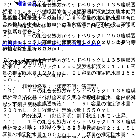
１１．１． 重大な副作用
運営会社
７）． １日の組合せ処方がミッドペリックＬ１３５腹膜透
析液２、ミッドペリックＬ４００腹膜透析液２：１．５Ｌ容
１１．１．１． 循環器障害（頻度不明）：急激な脱水によ
© 2021 HOKUTO Inc. All rights reserved.
量の推定除水量１４００ｍＬ、２Ｌ容量の推定除水量１８０
る循環血液量減少、低血圧、ショック等があらわれた場合に
０ｍＬ。
は、投与を中止し、輸血、生理食塩液、昇圧剤の投与等適切
※本製品は疾病の診断・治療・予防を目的としたプログラム
な処置を行うこと。
ではありません。
８）． １日の組合せ処方がミッドペリックＬ２５０腹膜透
析液４：１．５Ｌ容量の推定除水量１４００ｍＬ、２Ｌ容量
１１．１．２． 高血糖（頻度不明）：インスリンの投与等
利用規約
プライバシーポリシー
お問い合わせ
の推定除水量１８００ｍＬ。
適切な処置を行うこと。
９）． １日の組合せ処方がミッドペリックＬ１３５腹膜透
その他の副作用
析液１、ミッドペリックＬ２５０腹膜透析液３：１．５Ｌ容
量の推定除水量１２００ｍＬ、２Ｌ容量の推定除水量１５５
１１．２． その他の副作用
０ｍＬ。
１）． 精神神経系：（頻度不明）筋痙攣。
１０）． １日の組合せ処方がミッドペリックＬ１３５腹膜
透析液２、ミッドペリックＬ２５０腹膜透析液１、ミッドペ
２）． 消化器：（頻度不明）悪心・嘔吐、腹痛、腹部膨満
リックＬ４００腹膜透析液１：１．５Ｌ容量の推定除水量１
感、下痢、便秘。
２００ｍＬ、２Ｌ容量の推定除水量１５５０ｍＬ。
３）． 内分泌系：（頻度不明）副甲状腺ホルモン上昇。
１１）． １日の組合せ処方がミッドペリックＬ１３５腹膜
４）． 肝臓：（頻度不明）ＡＬＰ上昇。
透析液２、ミッドペリックＬ２５０腹膜透析液２：１．５Ｌ
容量の推定除水量１０００ｍＬ、２Ｌ容量の推定除水量１３