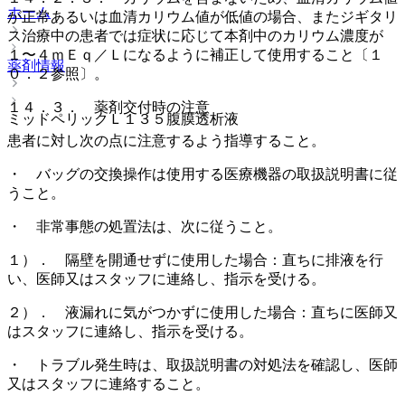
ホーム
が正常あるいは血清カリウム値が低値の場合、またジギタリ
ス治療中の患者では症状に応じて本剤中のカリウム濃度が
１〜４ｍＥｑ／Ｌになるように補正して使用すること〔１
薬剤情報
０．２参照〕。
１４．３． 薬剤交付時の注意
ミッドペリックＬ１３５腹膜透析液
患者に対し次の点に注意するよう指導すること。
・ バッグの交換操作は使用する医療機器の取扱説明書に従
うこと。
・ 非常事態の処置法は、次に従うこと。
１）． 隔壁を開通せずに使用した場合：直ちに排液を行
い、医師又はスタッフに連絡し、指示を受ける。
２）． 液漏れに気がつかずに使用した場合：直ちに医師又
はスタッフに連絡し、指示を受ける。
・ トラブル発生時は、取扱説明書の対処法を確認し、医師
又はスタッフに連絡すること。