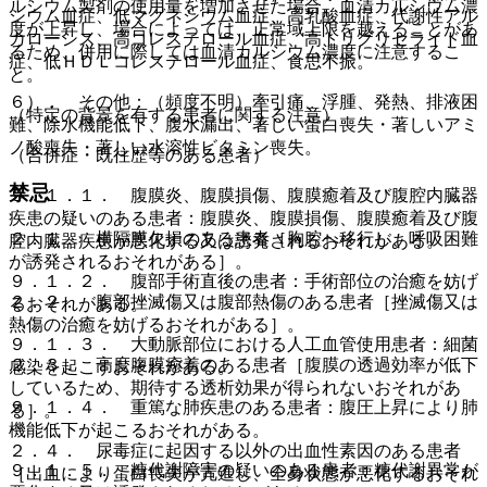
ルシウム製剤の使用量を増加させた場合、血清カルシウム濃
シウム血症、低マグネシウム血症、高乳酸血症、代謝性アル
度が上昇し、場合によっては、正常域上限を越えることがあ
カローシス、高コレステロール血症、高トリグリセライド血
るため、併用に際しては血清カルシウム濃度に注意するこ
症、低ＨＤＬコレステロール血症、食思不振。
と。
６）． その他：（頻度不明）牽引痛、浮腫、発熱、排液困
（特定の背景を有する患者に関する注意）
難、除水機能低下、腹水漏出、著しい蛋白喪失・著しいアミ
ノ酸喪失・著しい水溶性ビタミン喪失。
（合併症・既往歴等のある患者）
禁忌
９．１．１． 腹膜炎、腹膜損傷、腹膜癒着及び腹腔内臓器
疾患の疑いのある患者：腹膜炎、腹膜損傷、腹膜癒着及び腹
２．１． 横隔膜欠損のある患者［胸腔へ移行し、呼吸困難
腔内臓器疾患が悪化する又は誘発されるおそれがある。
が誘発されるおそれがある］。
９．１．２． 腹部手術直後の患者：手術部位の治癒を妨げ
２．２． 腹部挫滅傷又は腹部熱傷のある患者［挫滅傷又は
るおそれがある。
熱傷の治癒を妨げるおそれがある］。
９．１．３． 大動脈部位における人工血管使用患者：細菌
２．３． 高度腹膜癒着のある患者［腹膜の透過効率が低下
感染を起こすおそれがある。
しているため、期待する透析効果が得られないおそれがあ
９．１．４． 重篤な肺疾患のある患者：腹圧上昇により肺
る］。
機能低下が起こるおそれがある。
２．４． 尿毒症に起因する以外の出血性素因のある患者
９．１．５． 糖代謝障害の疑いのある患者：糖代謝異常が
［出血により蛋白喪失が亢進し、全身状態が悪化するおそれ