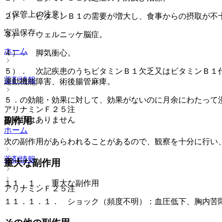
（保管上の注意）
２）． ビタミンＢ１の需要が増大し、食事からの摂取が不
室温保存。
３）． ウェルニッケ脳症。
ホーム
４）． 脚気衝心。
５）． 次記疾患のうちビタミンＢ１欠乏又はビタミンＢ１
薬剤情報
運動機能障害、術後腸管麻痺。
５．の効能・効果に対して、効果がないのに月余にわたって
アリナミンＦ２５注
後発品はありません
副作用
ホーム
次の副作用があらわれることがあるので、観察を十分に行い
薬剤情報
重大な副作用
１１．１． 重大な副作用
アリナミンＦ２５注
１１．１．１． ショック（頻度不明）：血圧低下、胸内苦