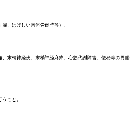
乳婦、はげしい肉体労働時等）。
痛、末梢神経炎、末梢神経麻痺、心筋代謝障害、便秘等の胃腸
行うこと。