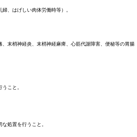
乳婦、はげしい肉体労働時等）。
痛、末梢神経炎、末梢神経麻痺、心筋代謝障害、便秘等の胃腸
行うこと。
切な処置を行うこと。