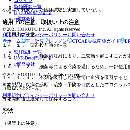
ログイン
監修医師一覧
小児等を対象とした臨床試験は実施していない。
UpToDate特別割引
運営会社
適用上の注意、取扱い上の注意
© 2021 HOKUTO Inc. All rights reserved.
（適用上の注意）
利用規約
プライバシーポリシー
お問い合わせ
ホーム
表・計算
レジメン
CTCAE
抗菌薬ガイド
E
１４．１． 薬剤投与時の注意
監修医師一覧
１４．１．１． 静脈内注射により、血管痛を起こすことが
UpToDate特別割引
運営会社
１４．１．２． 細菌等による汚染を避けるため、一部使用
© 2021 HOKUTO Inc. All rights reserved.
１４．１．３． 本剤を吸引した注射筒に血液を吸引すると
※本製品は疾病の診断・治療・予防を目的としたプログラム
（取扱い上の注意）
利用規約
プライバシーポリシー
お問い合わせ
外箱開封後は遮光して保存すること。
貯法
（保管上の注意）