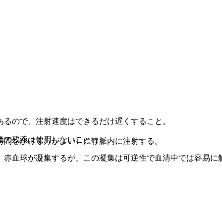
あるので、注射速度はできるだけ遅くすること。
後の残液は使用しないこと。
時間をかける方がよい）に静脈内に注射する。
、赤血球が凝集するが、この凝集は可逆性で血清中では容易に