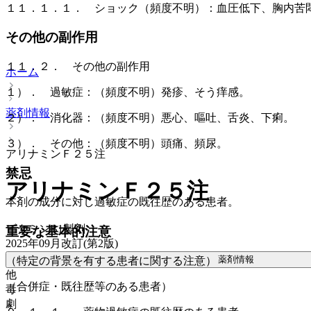
１１．１．１． ショック（頻度不明）：血圧低下、胸内苦
その他の副作用
１１．２． その他の副作用
ホーム
１）． 過敏症：（頻度不明）発疹、そう痒感。
薬剤情報
２）． 消化器：（頻度不明）悪心、嘔吐、舌炎、下痢。
３）． その他：（頻度不明）頭痛、頻尿。
アリナミンＦ２５注
禁忌
アリナミンＦ２５注
本剤の成分に対し過敏症の既往歴のある患者。
ビタミンB1製剤
重要な基本的注意
2025年09月改訂(第2版)
薬剤情報
（特定の背景を有する患者に関する注意）
他
（合併症・既往歴等のある患者）
毒
劇