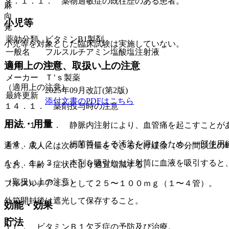
９．１．１． 薬物過敏症の既往歴のある患者。
麻
向
小児等
覚
薬効分類
ビタミンB1製剤
小児等を対象とした臨床試験は実施していない。
一般名
フルスルチアミン塩酸塩注射液
薬価
63
円
適用上の注意、取扱い上の注意
メーカー
Ｔ’ｓ製薬
（適用上の注意）
2025年09月改訂(第2版)
最終更新
添付文書のPDFはこちら
１４．１． 薬剤投与時の注意
用法・用量
１４．１．１． 静脈内注射により、血管痛を起こすことが
１４．１．２． 細菌等による汚染を避けるため、一部使用
通常、成人には次の１日量をできるだけ緩徐（３分間以上の
１４．１．３． 本剤を吸引した注射筒に血液を吸引すると
なお、年齢・症状により適宜増減する。
（取扱い上の注意）
フルスルチアミンとして２５〜１００ｍｇ（１〜４管）。
外箱開封後は遮光して保存すること。
効能・効果
貯法
１）． ビタミンＢ１欠乏症の予防及び治療。