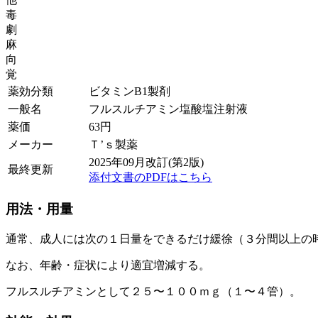
毒
劇
麻
向
覚
薬効分類
ビタミンB1製剤
一般名
フルスルチアミン塩酸塩注射液
薬価
63
円
メーカー
Ｔ’ｓ製薬
2025年09月改訂(第2版)
最終更新
添付文書のPDFはこちら
用法・用量
通常、成人には次の１日量をできるだけ緩徐（３分間以上の
なお、年齢・症状により適宜増減する。
フルスルチアミンとして２５〜１００ｍｇ（１〜４管）。