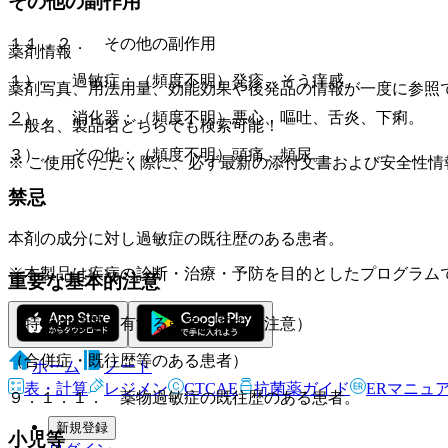
その他の副作用
１１．２． その他の副作用
薬剤情報
１）． 過敏症：（頻度不明）発疹、そう痒感。
薬剤写真、用法用量、効能効果や後発品の情報が一度に参照
２）． 消化器：（頻度不明）悪心、嘔吐、舌炎、下痢。
一般名、製品名どちらでも検索可能！
３）． その他：（頻度不明）頭痛、頻尿。
※ ご使用いただく際に、必ず最新の添付文書および安全性情
禁忌
本剤の成分に対し過敏症の既往歴のある患者。
※本製品は疾病の診断・治療・予防を目的としたプログラム
重要な基本的注意
（特定の背景を有する患者に関する注意）
（合併症・既往歴等のある患者）
ホーム
ノート
表・計算
レジメン
CTCAE
抗菌薬ガイド
ERマニュ
９．１．１． 薬物過敏症の既往歴のある患者。
新規登録
小児等