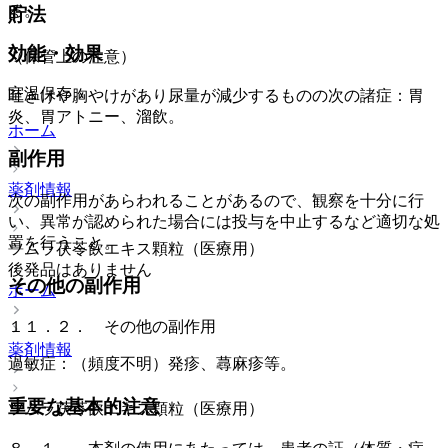
る。
貯法
効能・効果
（保管上の注意）
室温保存。
吐きけや胸やけがあり尿量が減少するものの次の諸症：胃
炎、胃アトニー、溜飲。
ホーム
副作用
薬剤情報
次の副作用があらわれることがあるので、観察を十分に行
い、異常が認められた場合には投与を中止するなど適切な処
置を行うこと。
ツムラ茯苓飲エキス顆粒（医療用）
後発品はありません
その他の副作用
ホーム
１１．２． その他の副作用
薬剤情報
過敏症：（頻度不明）発疹、蕁麻疹等。
重要な基本的注意
ツムラ茯苓飲エキス顆粒（医療用）