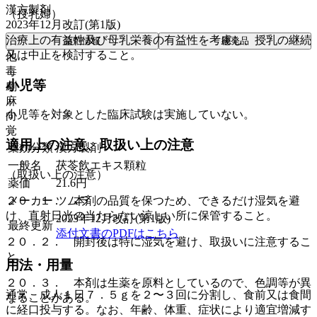
漢方製剤
（授乳婦）
2023年12月改訂(第1版)
治療上の有益性及び母乳栄養の有益性を考慮し、授乳の継続
薬剤情報
後発品
又は中止を検討すること。
他
毒
小児等
劇
麻
小児等を対象とした臨床試験は実施していない。
向
覚
適用上の注意、取扱い上の注意
薬効分類
漢方製剤
一般名
茯苓飲エキス顆粒
（取扱い上の注意）
薬価
21.6
円
メーカー
ツムラ
２０．１． 本剤の品質を保つため、できるだけ湿気を避
け、直射日光の当たらない涼しい所に保管すること。
2023年12月改訂(第1版)
最終更新
添付文書のPDFはこちら
２０．２． 開封後は特に湿気を避け、取扱いに注意するこ
と。
用法・用量
２０．３． 本剤は生薬を原料としているので、色調等が異
通常、成人１日７．５ｇを２〜３回に分割し、食前又は食間
なることがある。
に経口投与する。なお、年齢、体重、症状により適宜増減す