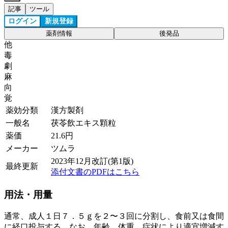
記事
ツール
ログイン
新規登録
薬剤情報
後発品
他
毒
劇
麻
向
覚
薬効分類
漢方製剤
一般名
茯苓飲エキス顆粒
薬価
21.6
円
メーカー
ツムラ
2023年12月改訂(第1版)
最終更新
添付文書のPDFはこちら
用法・用量
通常、成人１日７．５ｇを２〜３回に分割し、食前又は食間
に経口投与する。なお、年齢、体重、症状により適宜増減す