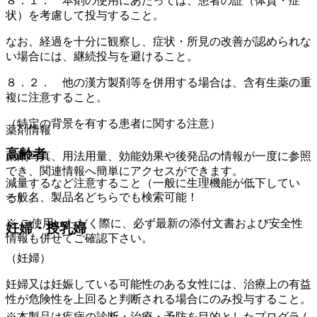
８．１． 本剤の使用にあたっては、患者の証（体質・症
状）を考慮して投与すること。
なお、経過を十分に観察し、症状・所見の改善が認められな
い場合には、継続投与を避けること。
８．２． 他の漢方製剤等を併用する場合は、含有生薬の重
複に注意すること。
（特定の背景を有する患者に関する注意）
薬剤情報
高齢者
薬剤写真、用法用量、効能効果や後発品の情報が一度に参照
でき、関連情報へ簡単にアクセスができます。
減量するなど注意すること（一般に生理機能が低下してい
一般名、製品名どちらでも検索可能！
る）。
※ ご使用いただく際に、必ず最新の添付文書および安全性
妊婦・授乳婦
情報も併せてご確認下さい。
（妊婦）
妊婦又は妊娠している可能性のある女性には、治療上の有益
性が危険性を上回ると判断される場合にのみ投与すること。
※本製品は疾病の診断・治療・予防を目的としたプログラム