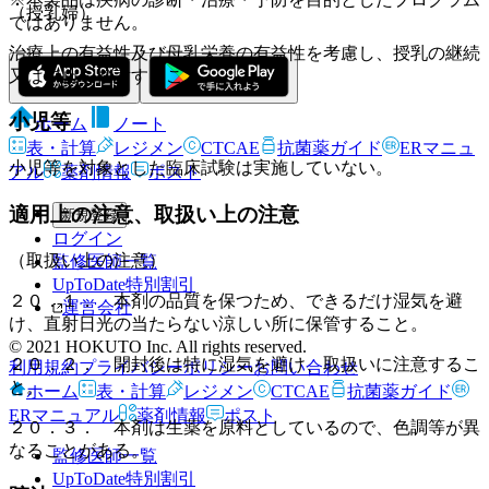
（授乳婦）
ではありません。
治療上の有益性及び母乳栄養の有益性を考慮し、授乳の継続
又は中止を検討すること。
小児等
ホーム
ノート
表・計算
レジメン
CTCAE
抗菌薬ガイド
ERマニュ
小児等を対象とした臨床試験は実施していない。
アル
薬剤情報
ポスト
適用上の注意、取扱い上の注意
新規登録
ログイン
（取扱い上の注意）
監修医師一覧
UpToDate特別割引
２０．１． 本剤の品質を保つため、できるだけ湿気を避
運営会社
け、直射日光の当たらない涼しい所に保管すること。
© 2021 HOKUTO Inc. All rights reserved.
２０．２． 開封後は特に湿気を避け、取扱いに注意するこ
利用規約
プライバシーポリシー
お問い合わせ
と。
ホーム
表・計算
レジメン
CTCAE
抗菌薬ガイド
ERマニュアル
薬剤情報
ポスト
２０．３． 本剤は生薬を原料としているので、色調等が異
なることがある。
監修医師一覧
UpToDate特別割引