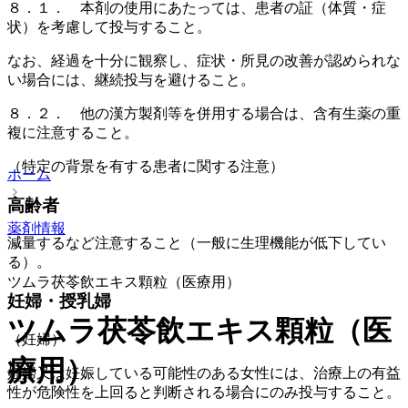
８．１． 本剤の使用にあたっては、患者の証（体質・症
状）を考慮して投与すること。
なお、経過を十分に観察し、症状・所見の改善が認められな
い場合には、継続投与を避けること。
８．２． 他の漢方製剤等を併用する場合は、含有生薬の重
複に注意すること。
（特定の背景を有する患者に関する注意）
ホーム
高齢者
薬剤情報
減量するなど注意すること（一般に生理機能が低下してい
る）。
ツムラ茯苓飲エキス顆粒（医療用）
妊婦・授乳婦
ツムラ茯苓飲エキス顆粒（医
（妊婦）
療用）
妊婦又は妊娠している可能性のある女性には、治療上の有益
性が危険性を上回ると判断される場合にのみ投与すること。