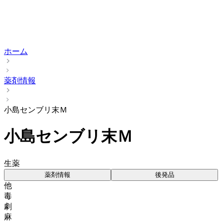
ホーム
薬剤情報
小島センブリ末Ｍ
小島センブリ末Ｍ
生薬
薬剤情報
後発品
他
毒
劇
麻