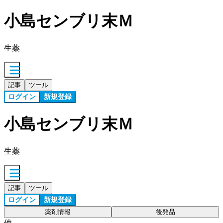
小島センブリ末Ｍ
生薬
記事
ツール
ログイン
新規登録
小島センブリ末Ｍ
生薬
記事
ツール
ログイン
新規登録
薬剤情報
後発品
他