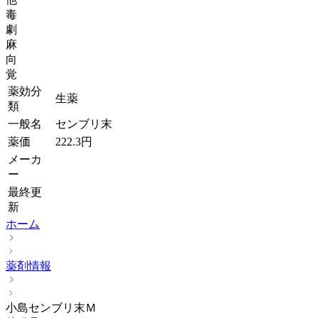
毒
劇
麻
向
覚
薬効分
生薬
類
一般名
センブリ末
薬価
222.3
円
メーカ
ー
最終更
新
ホーム
薬剤情報
小島センブリ末Ｍ