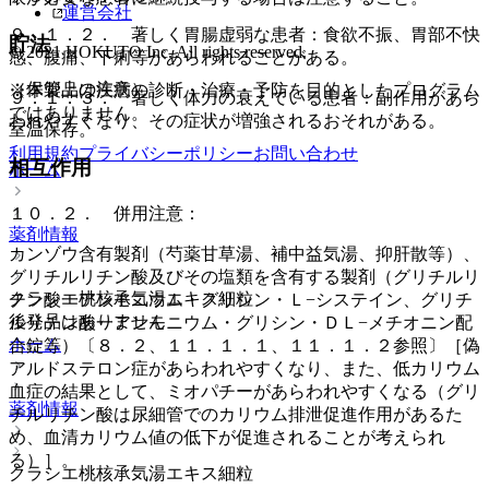
運営会社
９．１．２． 著しく胃腸虚弱な患者：食欲不振、胃部不快
貯法
© 2021 HOKUTO Inc. All rights reserved.
感、腹痛、下痢等があらわれることがある。
（保管上の注意）
※本製品は疾病の診断・治療・予防を目的としたプログラム
９．１．３． 著しく体力の衰えている患者：副作用があら
ではありません。
われやすくなり、その症状が増強されるおそれがある。
室温保存。
利用規約
プライバシーポリシー
お問い合わせ
相互作用
ホーム
１０．２． 併用注意：
薬剤情報
カンゾウ含有製剤（芍薬甘草湯、補中益気湯、抑肝散等）、
グリチルリチン酸及びその塩類を含有する製剤（グリチルリ
クラシエ桃核承気湯エキス細粒
チン酸一アンモニウム・グリシン・Ｌ−システイン、グリチ
後発品はありません
ルリチン酸一アンモニウム・グリシン・ＤＬ−メチオニン配
ホーム
合錠等）〔８．２、１１．１．１、１１．１．２参照〕［偽
アルドステロン症があらわれやすくなり、また、低カリウム
血症の結果として、ミオパチーがあらわれやすくなる（グリ
薬剤情報
チルリチン酸は尿細管でのカリウム排泄促進作用があるた
め、血清カリウム値の低下が促進されることが考えられ
る）］。
クラシエ桃核承気湯エキス細粒