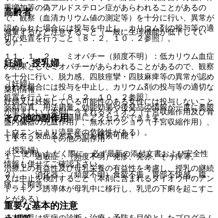
重増加等の偽アルドステロン症があらわれることがあるの
高齢者
で、観察（血清カリウム値の測定等）を十分に行い、異常が
認められた場合には投与を中止し、カリウム剤の投与等の適
減量するなど注意すること（一般に生理機能が低下してい
切な処置を行うこと〔８．２、１０．２参照〕。
る）。
１１．１．２． ミオパチー（頻度不明）：低カリウム血症
妊婦・授乳婦
の結果としてミオパチーがあらわれることがあるので、観察
を十分に行い、脱力感、四肢痙攣・四肢麻痺等の異常が認め
（妊婦）
られた場合には投与を中止し、カリウム剤の投与等の適切な
薬剤情報
処置を行うこと〔８．２、１０．２参照〕。
妊婦又は妊娠している可能性のある女性には投与しないこと
薬剤写真、用法用量、効能効果や後発品の情報が一度に参照
が望ましい（本剤に含まれるダイオウ（子宮収縮作用及び骨
その他の副作用
でき、関連情報へ簡単にアクセスができます。
盤内臓器の充血作用）、無水ボウショウ（子宮収縮作用）、
トウニンにより流早産の危険性がある）。
一般名、製品名どちらでも検索可能！
１１．２． その他の副作用
（授乳婦）
※ ご使用いただく際に、必ず最新の添付文書および安全性
１）． 過敏症：（頻度不明）発疹、発赤、そう痒等。
情報も併せてご確認下さい。
治療上の有益性及び母乳栄養の有益性を考慮し、授乳の継続
２）． 消化器：（頻度不明）食欲不振、胃部不快感、腹
又は中止を検討すること（本剤に含まれるダイオウ中のアン
痛、下痢等。
トラキノン誘導体が母乳中に移行し、乳児の下痢を起こすこ
とがある）。
重要な基本的注意
※本製品は疾病の診断・治療・予防を目的としたプログラム