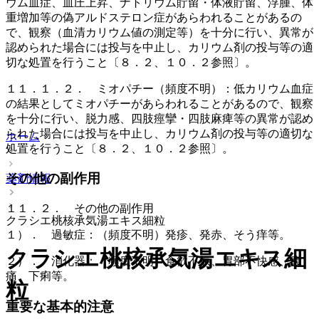
ウム血症、血圧上昇、ナトリウム貯留・体液貯留、浮腫、体
重増加等の偽アルドステロン症があらわれることがあるの
で、観察（血清カリウム値の測定等）を十分に行い、異常が
認められた場合には投与を中止し、カリウム剤の投与等の適
切な処置を行うこと〔８．２、１０．２参照〕。
１１．１．２． ミオパチー（頻度不明）：低カリウム血症
の結果としてミオパチーがあらわれることがあるので、観察
を十分に行い、脱力感、四肢痙攣・四肢麻痺等の異常が認め
られた場合には投与を中止し、カリウム剤の投与等の適切な
ホーム
処置を行うこと〔８．２、１０．２参照〕。
その他の副作用
薬剤情報
１１．２． その他の副作用
クラシエ桃核承気湯エキス細粒
１）． 過敏症：（頻度不明）発疹、発赤、そう痒等。
クラシエ桃核承気湯エキス細
２）． 消化器：（頻度不明）食欲不振、胃部不快感、腹
痛、下痢等。
粒
重要な基本的注意