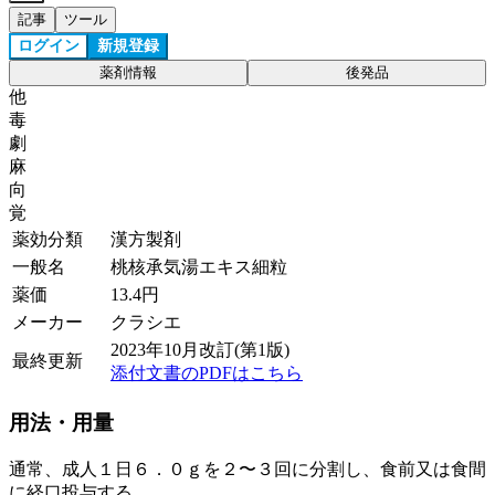
記事
ツール
ログイン
新規登録
薬剤情報
後発品
他
毒
劇
麻
向
覚
薬効分類
漢方製剤
一般名
桃核承気湯エキス細粒
薬価
13.4
円
メーカー
クラシエ
2023年10月改訂(第1版)
最終更新
添付文書のPDFはこちら
用法・用量
通常、成人１日６．０ｇを２〜３回に分割し、食前又は食間
に経口投与する。