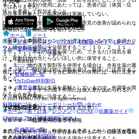
小児等
８．１． 本剤の使用にあたっては、患者の証（体質・症
ではありません。
状）を考慮して投与すること。
小児等を対象とした臨床試験は実施していない。
なお、経過を十分に観察し、症状・所見の改善が認められな
適用上の注意、取扱い上の注意
い場合には、継続投与を避けること。
ホーム
ノート
（取扱い上の注意）
８．２． 本剤にはカンゾウが含まれているので、血清カリ
表・計算
レジメン
CTCAE
抗菌薬ガイド
ERマニュ
ウム値や血圧値等に十分留意すること〔１０．２、１１．
アル
薬剤情報
ポスト
２０．１． 本剤の品質を保つため、できるだけ湿気を避
１．１、１１．１．２参照〕。
け、直射日光の当たらない涼しい所に保管すること。
新規登録
８．３． 他の漢方製剤等を併用する場合は、含有生薬の重
ログイン
２０．２． 開封後は特に湿気を避け、取扱いに注意するこ
複に注意し、ダイオウを含む製剤との併用には、特に注意す
監修医師一覧
と。
ること。
UpToDate特別割引
運営会社
２０．３． 本剤は生薬を原料としているので、色調等が異
８．４． ダイオウの瀉下作用には個人差が認められるの
なることがある。
で、用法及び用量に注意すること。
© 2021 HOKUTO Inc. All rights reserved.
利用規約
プライバシーポリシー
お問い合わせ
その他の注意
（特定の背景を有する患者に関する注意）
ホーム
表・計算
レジメン
CTCAE
抗菌薬ガイド
ERマニュアル
薬剤情報
ポスト
（合併症・既往歴等のある患者）
１５．１． 臨床使用に基づく情報
監修医師一覧
９．１．１． 下痢、軟便のある患者：これらの症状が悪化
本剤には無水ボウショウが含まれているので、治療上食塩制
UpToDate特別割引
するおそれがある。
限が必要な患者に継続投与する場合は注意すること。