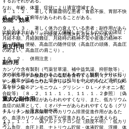
するおそれがある。
なお、年齢、体重、症状により適宜増減する。
９．１．２． 著しく胃腸虚弱な患者：食欲不振、胃部不快
感、腹痛、下痢等があらわれることがある。
効能・効果
９．１．３． 著しく体力の衰えている患者：副作用があら
比較的体力があり、のぼせて便秘しがちなものの次の諸症：
われやすくなり、その症状が増強されるおそれがある。
月経不順、月経困難症、月経時の精神不安や産後の精神不
安、腰痛、便秘、高血圧の随伴症状（高血圧の頭痛、高血圧
相互作用
のめまい、高血圧の肩こり）。
１０．２． 併用注意：
副作用
カンゾウ含有製剤（芍薬甘草湯、補中益気湯、抑肝散等）、
次の副作用があらわれることがあるので、観察を十分に行
グリチルリチン酸及びその塩類を含有する製剤（グリチルリ
い、異常が認められた場合には投与を中止するなど適切な処
チン酸一アンモニウム・グリシン・Ｌ−システイン、グリチ
置を行うこと。
ルリチン酸一アンモニウム・グリシン・ＤＬ−メチオニン配
合錠等）〔８．２、１１．１．１、１１．１．２参照〕［偽
重大な副作用
アルドステロン症があらわれやすくなり、また、低カリウム
血症の結果として、ミオパチーがあらわれやすくなる（グリ
１１．１． 重大な副作用
チルリチン酸は尿細管でのカリウム排泄促進作用があるた
め、血清カリウム値の低下が促進されることが考えられ
１１．１．１． 偽アルドステロン症（頻度不明）：低カリ
る）］。
ウム血症、血圧上昇、ナトリウム貯留・体液貯留、浮腫、体