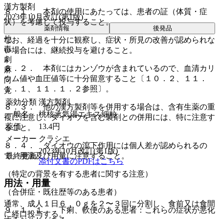
漢方製剤
８．１． 本剤の使用にあたっては、患者の証（体質・症
2023年10月改訂(第1版)
状）を考慮して投与すること。
薬剤情報
後発品
他
なお、経過を十分に観察し、症状・所見の改善が認められな
毒
い場合には、継続投与を避けること。
劇
８．２． 本剤にはカンゾウが含まれているので、血清カリ
麻
ウム値や血圧値等に十分留意すること〔１０．２、１１．
向
１．１、１１．１．２参照〕。
覚
薬効分類
漢方製剤
８．３． 他の漢方製剤等を併用する場合は、含有生薬の重
一般名
桃核承気湯エキス細粒
複に注意し、ダイオウを含む製剤との併用には、特に注意す
薬価
13.4
円
ること。
メーカー
クラシエ
８．４． ダイオウの瀉下作用には個人差が認められるの
2023年10月改訂(第1版)
最終更新
で、用法及び用量に注意すること。
添付文書のPDFはこちら
（特定の背景を有する患者に関する注意）
用法・用量
（合併症・既往歴等のある患者）
通常、成人１日６．０ｇを２〜３回に分割し、食前又は食間
９．１．１． 下痢、軟便のある患者：これらの症状が悪化
に経口投与する。