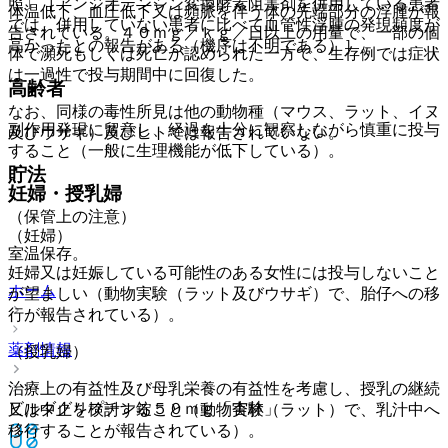
照〕［アンジオテンシン変換酵素阻害剤を併用している患者
体温低下、血圧低下又は頻脈を伴う体の先端部分の浮腫が報
では、併用していない患者に比べて血管性浮腫の発現頻度が
告されている。４０ｍｇ／ｋｇ／日以上の用量で、一部の個
高かったとの報告がある（機序は不明である）］。
体で瀕死もしくは死亡が認められた一方で、生存例では症状
は一過性で投与期間中に回復した。
高齢者
なお、同様の毒性所見は他の動物種（マウス、ラット、イヌ
副作用発現に留意し、経過を十分に観察しながら慎重に投与
及びウサギ）及びヒトでは報告されていない。
すること（一般に生理機能が低下している）。
貯法
妊婦・授乳婦
（保管上の注意）
（妊婦）
室温保存。
妊婦又は妊娠している可能性のある女性には投与しないこと
ホーム
が望ましい（動物実験（ラット及びウサギ）で、胎仔への移
行が報告されている）。
薬剤情報
（授乳婦）
治療上の有益性及び母乳栄養の有益性を考慮し、授乳の継続
ビルダグリプチン錠５０ｍｇ「杏林」
又は中止を検討すること（動物実験（ラット）で、乳汁中へ
移行することが報告されている）。