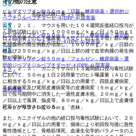
その他の注意
ビルダグリプチン錠５０ｍｇ「日新」
糖尿病薬 > 選択的ジ
１５．２． 非臨床試験に基づく情報
ペプチジルペプチダーゼ−4 (DPP−4) 阻害薬
１５．２．１． マウスを用いた１０４週間反復経口投与が
ん原性試験において、１０００ｍｇ／ｋｇ／日（５０ｍｇ１
ビルダグリプチン錠５０ｍｇ「ニプロ」
糖尿病薬 > 選択的
日２回用量でのヒト曝露量（ＡＵＣ）の１９９倍）群の雌で
ジペプチジルペプチダーゼ−4 (DPP−4) 阻害薬
乳腺腺癌の発生例数が増加し、１０００ｍｇ／ｋｇ／日群の
雌及び２５０ｍｇ／ｋｇ／日以上群の雄で血管肉腫の発生例
数が増加した。
ビルダグリプチン錠５０ｍｇ「フェルゼン」
糖尿病薬 > 選
択的ジペプチジルペプチダーゼ−4 (DPP−4) 阻害薬
１５．２．２． カニクイザルの１３週間経口投与毒性試験
ホーム
において、５０ｍｇ１日２回用量でのヒト曝露量（ＡＵＣ）
に相当する５ｍｇ／ｋｇ／日以上の用量で、四肢皮膚病変、
耳皮膚病変及び尾部皮膚病変等の皮膚病変（５ｍｇ／ｋｇ／
薬剤情報
日で投与期間中に消失した一過性皮膚水疱、２０ｍｇ／ｋｇ
／日以上で落屑、痂皮等、８０ｍｇ／ｋｇ／日以上で皮膚壊
死等）が報告されている。
ビルダグリプチン錠５０ｍｇ「杏林」
また、カニクイザルの他の経口投与毒性試験において、２０
ｍｇ／ｋｇ／日以上の用量で、個体により初回投与後に急性
毒性徴候として、骨格筋壊死、血液生化学的パラメータの上