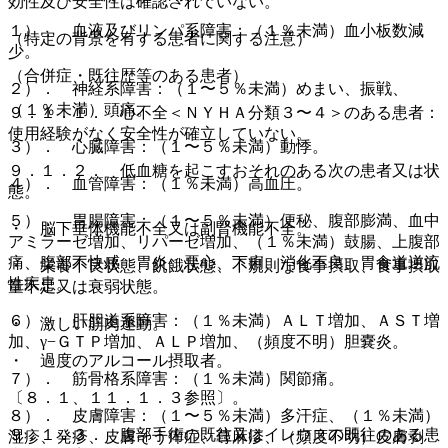
効性及び安全性は確認されていない。
１）． 血液及びリンパ系障害：（１％未満）血小板数減
（特定の背景を有する患者に関する注意）
少。
（合併症・既往歴等のある患者）
２）． 神経系障害：（１〜５％未満）めまい、振戦、
（１％未満）頭痛。
９．１．１． 心不全＜ＮＹＨＡ分類３〜４＞のある患者：
使用経験がなく安全性が確立していない。
３）． 心臓障害：（１〜５％未満）動悸。
９．１．２． 低血糖を起こすおそれのある次の患者又は状
４）． 血管障害：（１％未満）高血圧。
態。
５）． 胃腸障害：（１〜５％未満）便秘、腹部膨満、血中
・ 脳下垂体機能不全又は副腎機能不全。
アミラーゼ増加、リパーゼ増加、（１％未満）鼓腸、上腹部
痛、腹部不快感、胃炎、悪心、下痢、消化不良、胃食道逆流
・ 栄養不良状態、飢餓状態、不規則な食事摂取、食事摂取
性疾患。
量不足又は衰弱状態。
６）． 肝胆道系障害：（１％未満）ＡＬＴ増加、ＡＳＴ増
・ 激しい筋肉運動。
加、γ−ＧＴＰ増加、ＡＬＰ増加、（頻度不明）胆嚢炎。
・ 過度のアルコール摂取者。
７）． 筋骨格系障害：（１％未満）関節痛。
〔８．１、１１．１．３参照〕。
８）． 皮膚障害：（１〜５％未満）多汗症、（１％未満）
９．１．３． 腹部手術の既往又はイレウスの既往のある患
湿疹、発疹、皮膚そう痒症、蕁麻疹、（頻度不明）皮膚剥