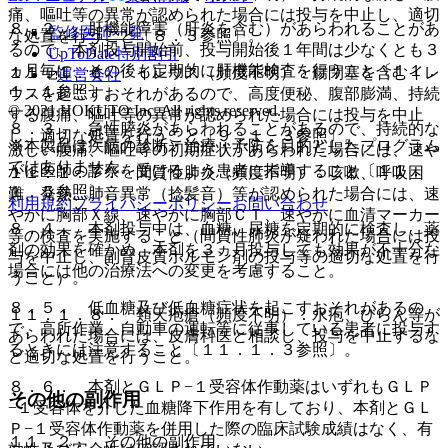
痛、嘔吐等の異常が認められた場合には投与を中止し、適切
８．２． 肝機能障害（肝炎を含む）があらわれることがあ
監修医師一覧
な処置を行うこと〔８．３参照〕。
るので、本剤投与開始前、投与開始後１年間は少なくとも３
UpToDate特別割引
ヵ月毎に、その後も定期的に肝機能検査を行うこと〔１１．
１１．１．６． イレウス（頻度不明）：腸閉塞を含むイレ
運営会社
１．１参照〕。
ウスを起こすおそれがあるので、高度便秘、腹部膨満、持続
© 2021 HOKUTO Inc. All rights reserved.
する腹痛、嘔吐等の異常が認められた場合には投与を中止
８．３． 急性膵炎があらわれることがあるので、持続的な
し、適切な処置を行うこと〔９．１．３参照〕。
※本製品は疾病の診断・治療・予防を目的としたプログラム
激しい腹痛、嘔吐等の初期症状があらわれた場合には、速や
ではありません。
かに医師の診察を受けるよう患者に指導すること〔１１．
１１．１．７． 間質性肺炎（頻度不明）：咳嗽、呼吸困
１．５参照〕。
難、発熱、肺音異常（捻髪音）等が認められた場合には、速
利用規約
プライバシーポリシー
お問い合わせ
やかに胸部Ｘ線、速やかに胸部ＣＴ、速やかに血清マーカー
８．４． 本剤投与中は、血糖、尿糖を定期的に検査し、薬
等の検査を実施すること（間質性肺炎が疑われた場合には投
剤の効果を確かめ、本剤を３ヵ月投与しても効果が不十分な
与を中止し、副腎皮質ホルモン剤の投与等の適切な処置を行
場合には他の治療法への変更を考慮すること。
うこと）。
８．５． 低血糖及び低血糖症状を起こすおそれがあるの
１１．１．８． 類天疱瘡（頻度不明）：水疱、びらん等が
で、高所作業、自動車の運転等に従事している患者に投与す
あらわれた場合には、皮膚科医と相談し、投与を中止するな
るときには注意すること〔１１．１．３参照〕。
ど適切な処置を行うこと。
８．６． 本剤とＧＬＰ−１受容体作動薬はいずれもＧＬＰ
その他の副作用
−１受容体を介した血糖降下作用を有しており、本剤とＧＬ
Ｐ−１受容体作動薬を併用した際の臨床試験成績はなく、有
１１．２． その他の副作用