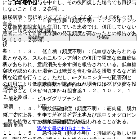
「杏林」
には、本剤の投与を中止し、その後回復した場合でも再投与
しないこと〔８．２参照〕。
糖尿病薬 > 選択的ジペプチジルペプチダーゼ−4 (DPP−4) 阻
１１．１．２． 血管性浮腫（頻度不明）：アンジオテンシ
害薬
ン変換酵素阻害剤を併用している患者では、併用していない
2025年10月改訂(第3版)
患者に比べて血管性浮腫の発現頻度が高かったとの報告があ
薬剤情報
後発品
る〔１０．２参照〕。
後
毒
１１．１．３． 低血糖（頻度不明）：低血糖があらわれる
劇
ことがある。スルホニルウレア剤との併用で重篤な低血糖症
麻
状があらわれ、意識消失を来す例も報告されている。低血糖
向
症状が認められた場合には糖質を含む食品を摂取するなど適
覚
切な処置を行うこと。ただし、α−グルコシダーゼ阻害剤と
の併用により低血糖症状が認められた場合にはブドウ糖を投
糖尿病薬 > 選択的ジペプチジルペプチダー
薬効分類
与すること〔８．１、８．５、９．１．２、１０．２、１
ゼ−4 (DPP−4) 阻害薬
７．１参照〕。
一般名
ビルダグリプチン錠
薬価
16
円
１１．１．４． 横紋筋融解症（頻度不明）：筋肉痛、脱力
メーカー
キョーリンリメディオ
感、ＣＫ上昇、血中ミオグロビン上昇及び尿中ミオグロビン
上昇を特徴とする横紋筋融解症があらわれることがある。
2025年10月改訂(第3版)
最終更新
添付文書のPDFはこちら
１１．１．５． 急性膵炎（頻度不明）：持続的な激しい腹