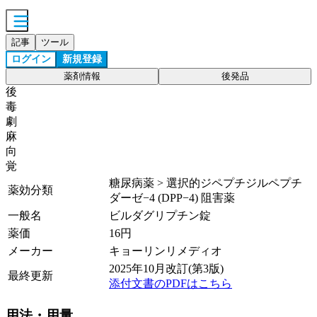
記事
ツール
ログイン
新規登録
薬剤情報
後発品
後
毒
劇
麻
向
覚
糖尿病薬 > 選択的ジペプチジルペプチ
薬効分類
ダーゼ−4 (DPP−4) 阻害薬
一般名
ビルダグリプチン錠
薬価
16
円
メーカー
キョーリンリメディオ
2025年10月改訂(第3版)
最終更新
添付文書のPDFはこちら
用法・用量