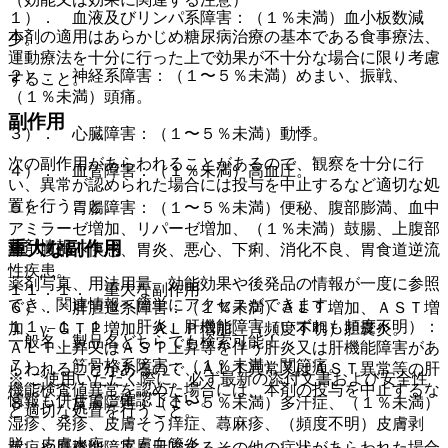
１）． 血液及びリンパ系障害：（１％未満）血小板数減
本剤の適用はあらかじめ糖尿病治療の基本である食事療法、
少。
運動療法を十分に行った上で効果が不十分な場合に限り考慮
２）． 神経系障害：（１〜５％未満）めまい、振戦、
すること。
（１％未満）頭痛。
副作用
３）． 心臓障害：（１〜５％未満）動悸。
次の副作用があらわれることがあるので、観察を十分に行
４）． 血管障害：（１％未満）高血圧。
い、異常が認められた場合には投与を中止するなど適切な処
置を行うこと。
５）． 胃腸障害：（１〜５％未満）便秘、腹部膨満、血中
アミラーゼ増加、リパーゼ増加、（１％未満）鼓腸、上腹部
重大な副作用
薬剤情報
痛、腹部不快感、胃炎、悪心、下痢、消化不良、胃食道逆流
性疾患。
薬剤写真、用法用量、効能効果や後発品の情報が一度に参照
１１．１． 重大な副作用
でき、関連情報へ簡単にアクセスができます。
６）． 肝胆道系障害：（１％未満）ＡＬＴ増加、ＡＳＴ増
１１．１．１． 肝炎、肝機能障害（いずれも頻度不明）：
加、γ−ＧＴＰ増加、ＡＬＰ増加、（頻度不明）胆嚢炎。
一般名、製品名どちらでも検索可能！
ＡＬＴ上昇又はＡＳＴ上昇等を伴う肝炎又は肝機能障害があ
７）． 筋骨格系障害：（１％未満）関節痛。
らわれることがあるので、ＡＬＴ異常又はＡＳＴ異常等の肝
※ ご使用いただく際に、必ず最新の添付文書および安全性
機能検査値異常を認めた場合には、本剤の投与を中止するな
情報も併せてご確認下さい。
８）． 皮膚障害：（１〜５％未満）多汗症、（１％未満）
ど適切な処置を行うこと。
湿疹、発疹、皮膚そう痒症、蕁麻疹、（頻度不明）皮膚剥
脱、皮膚水疱、皮膚血管炎。
黄疸や肝機能障害を示唆するその他の症状があらわれた場合