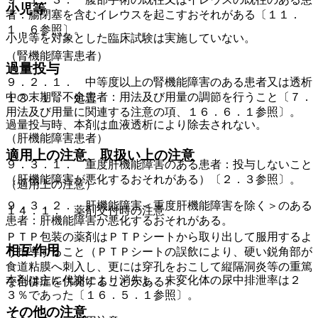
小児等
者：腸閉塞を含むイレウスを起こすおそれがある〔１１．
１．６参照〕。
小児等を対象とした臨床試験は実施していない。
（腎機能障害患者）
過量投与
９．２．１． 中等度以上の腎機能障害のある患者又は透析
中の末期腎不全患者：用法及び用量の調節を行うこと〔７．
１３．１． 処置
用法及び用量に関連する注意の項、１６．６．１参照〕。
過量投与時、本剤は血液透析により除去されない。
（肝機能障害患者）
適用上の注意、取扱い上の注意
９．３．１． 重度肝機能障害のある患者：投与しないこと
（肝機能障害が悪化するおそれがある）〔２．３参照〕。
（適用上の注意）
９．３．２． 肝機能障害＜重度肝機能障害を除く＞のある
１４．１． 薬剤交付時の注意
患者：肝機能障害が悪化するおそれがある。
ＰＴＰ包装の薬剤はＰＴＰシートから取り出して服用するよ
相互作用
う指導すること（ＰＴＰシートの誤飲により、硬い鋭角部が
食道粘膜へ刺入し、更には穿孔をおこして縦隔洞炎等の重篤
本剤は主に代謝により消失し、未変化体の尿中排泄率は２
な合併症を併発することがある）。
３％であった〔１６．５．１参照〕。
その他の注意