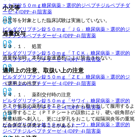
エクア錠５０ｍｇ
糖尿病薬 > 選択的ジペプチジルペプチダ
小児等
ーゼ−4 (DPP−4) 阻害薬
小児等を対象とした臨床試験は実施していない。
ビルダグリプチン錠５０ｍｇ「ＪＧ」
糖尿病薬 > 選択的ジ
過量投与
ペプチジルペプチダーゼ−4 (DPP−4) 阻害薬
１３．１． 処置
ビルダグリプチン錠５０ｍｇ「ＴＣＫ」
糖尿病薬 > 選択的
過量投与時、本剤は血液透析により除去されない。
ジペプチジルペプチダーゼ−4 (DPP−4) 阻害薬
適用上の注意、取扱い上の注意
ビルダグリプチン錠５０ｍｇ「ＺＥ」
糖尿病薬 > 選択的ジ
ペプチジルペプチダーゼ−4 (DPP−4) 阻害薬
（適用上の注意）
１４．１． 薬剤交付時の注意
ビルダグリプチン錠５０ｍｇ「サワイ」
糖尿病薬 > 選択的
ＰＴＰ包装の薬剤はＰＴＰシートから取り出して服用するよ
ジペプチジルペプチダーゼ−4 (DPP−4) 阻害薬
う指導すること（ＰＴＰシートの誤飲により、硬い鋭角部が
食道粘膜へ刺入し、更には穿孔をおこして縦隔洞炎等の重篤
ビルダグリプチン錠５０ｍｇ「トーワ」
糖尿病薬 > 選択的
な合併症を併発することがある）。
ジペプチジルペプチダーゼ−4 (DPP−4) 阻害薬