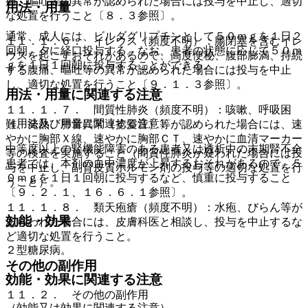
痛、嘔吐等の異常が認められた場合には投与を中止し、適切
用法・用量
な処置を行うこと〔８．３参照〕。
通常、成人には、ビルダグリプチンとして５０ｍｇを１日２
１１．１．６． イレウス（頻度不明）：腸閉塞を含むイレ
回朝、夕に経口投与する。なお、患者の状態に応じて５０ｍ
ウスを起こすおそれがあるので、高度便秘、腹部膨満、持続
ｇを１日１回朝に投与することができる。
する腹痛、嘔吐等の異常が認められた場合には投与を中止
し、適切な処置を行うこと〔９．１．３参照〕。
用法・用量に関連する注意
１１．１．７． 間質性肺炎（頻度不明）：咳嗽、呼吸困
（用法及び用量に関連する注意）
難、発熱、肺音異常（捻髪音）等が認められた場合には、速
やかに胸部Ｘ線、速やかに胸部ＣＴ、速やかに血清マーカー
中等度以上の腎機能障害のある患者又は透析中の末期腎不全
等の検査を実施すること（間質性肺炎が疑われた場合には投
患者では、本剤の血中濃度が上昇するおそれがあるので、５
与を中止し、副腎皮質ホルモン剤の投与等の適切な処置を行
０ｍｇを１日１回朝に投与するなど、慎重に投与すること
うこと）。
〔９．２．１、１６．６．１参照〕。
１１．１．８． 類天疱瘡（頻度不明）：水疱、びらん等が
効能・効果
あらわれた場合には、皮膚科医と相談し、投与を中止するな
ど適切な処置を行うこと。
２型糖尿病。
その他の副作用
効能・効果に関連する注意
１１．２． その他の副作用
（効能又は効果に関連する注意）