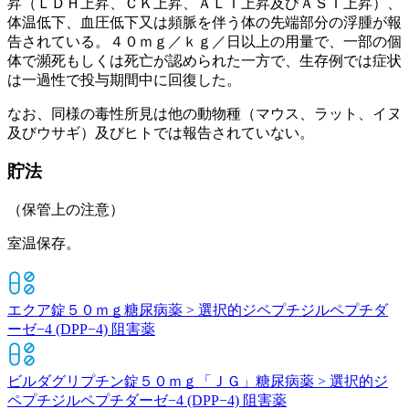
昇（ＬＤＨ上昇、ＣＫ上昇、ＡＬＴ上昇及びＡＳＴ上昇）、
体温低下、血圧低下又は頻脈を伴う体の先端部分の浮腫が報
告されている。４０ｍｇ／ｋｇ／日以上の用量で、一部の個
体で瀕死もしくは死亡が認められた一方で、生存例では症状
は一過性で投与期間中に回復した。
なお、同様の毒性所見は他の動物種（マウス、ラット、イヌ
及びウサギ）及びヒトでは報告されていない。
貯法
（保管上の注意）
室温保存。
エクア錠５０ｍｇ
糖尿病薬 > 選択的ジペプチジルペプチダ
ーゼ−4 (DPP−4) 阻害薬
ビルダグリプチン錠５０ｍｇ「ＪＧ」
糖尿病薬 > 選択的ジ
ペプチジルペプチダーゼ−4 (DPP−4) 阻害薬