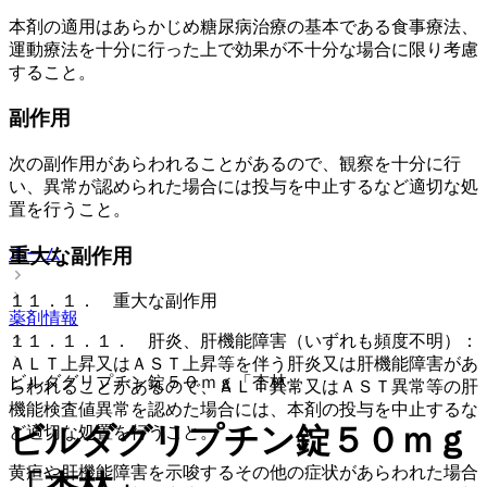
本剤の適用はあらかじめ糖尿病治療の基本である食事療法、
運動療法を十分に行った上で効果が不十分な場合に限り考慮
すること。
副作用
次の副作用があらわれることがあるので、観察を十分に行
い、異常が認められた場合には投与を中止するなど適切な処
置を行うこと。
重大な副作用
ホーム
１１．１． 重大な副作用
薬剤情報
１１．１．１． 肝炎、肝機能障害（いずれも頻度不明）：
ＡＬＴ上昇又はＡＳＴ上昇等を伴う肝炎又は肝機能障害があ
ビルダグリプチン錠５０ｍｇ「杏林」
らわれることがあるので、ＡＬＴ異常又はＡＳＴ異常等の肝
機能検査値異常を認めた場合には、本剤の投与を中止するな
ビルダグリプチン錠５０ｍｇ
ど適切な処置を行うこと。
黄疸や肝機能障害を示唆するその他の症状があらわれた場合