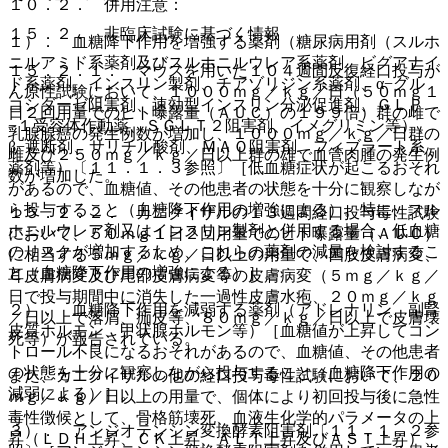
１０．２． 併用注意：
１５．２． 非臨床試験に基づく情報
１）． 血糖降下作用を増強する薬剤（糖尿病用剤（スルホ
ニルアミド系薬剤及びスルホニルウレア系薬剤、ビグアナイ
１５．２．１． マウスを用いた１０４週間反復経口投与が
ド系薬剤、インスリン製剤、チアゾリジン系薬剤、α−グル
ん原性試験において、１０００ｍｇ／ｋｇ／日（５０ｍｇ１
コシダーゼ阻害剤、速効型インスリン分泌促進剤、ＧＬＰ
日２回用量でのヒト曝露量（ＡＵＣ）の１９９倍）群の雌で
−１受容体作動薬、ＳＧＬＴ２阻害剤、イメグリミン等）、
乳腺腺癌の発生例数が増加し、１０００ｍｇ／ｋｇ／日群の
β−遮断剤、サリチル酸剤、ＭＡＯ阻害剤、フィブラート系
雌及び２５０ｍｇ／ｋｇ／日以上群の雄で血管肉腫の発生例
薬剤等）〔１１．１．３参照〕［低血糖症状が起こるおそれ
数が増加した。
があるので、血糖値、その他患者の状態を十分に観察しなが
ら投与すること（血糖降下作用の増強による）。特に、スル
１５．２．２． カニクイザルの１３週間経口投与毒性試験
ホニルウレア剤又はインスリン製剤と併用する場合、低血糖
において、５０ｍｇ１日２回用量でのヒト曝露量（ＡＵＣ）
のリスクが増加するため、これらの薬剤の減量を検討するこ
に相当する５ｍｇ／ｋｇ／日以上の用量で、四肢皮膚病変、
と（血糖降下作用の増強による）］。
耳皮膚病変及び尾部皮膚病変等の皮膚病変（５ｍｇ／ｋｇ／
日で投与期間中に消失した一過性皮膚水疱、２０ｍｇ／ｋｇ
２）． 血糖降下作用を減弱する薬剤（アドレナリン、副腎
／日以上で落屑、痂皮等、８０ｍｇ／ｋｇ／日以上で皮膚壊
皮質ホルモン、甲状腺ホルモン等）［血糖値が上昇してコン
死等）が報告されている。
トロール不良になるおそれがあるので、血糖値、その他患者
の状態を十分に観察しながら投与すること（血糖降下作用の
また、カニクイザルの他の経口投与毒性試験において、２０
減弱による）］。
ｍｇ／ｋｇ／日以上の用量で、個体により初回投与後に急性
毒性徴候として、骨格筋壊死、血液生化学的パラメータの上
３）． アンジオテンシン変換酵素阻害剤〔１１．１．２参
昇（ＬＤＨ上昇、ＣＫ上昇、ＡＬＴ上昇及びＡＳＴ上昇）、