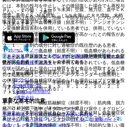
には、本剤の投与を中止し、その後回復した場合でも再投与
９）． その他：（１〜５％未満）空腹、無力症、血中ＣＫ
しないこと〔８．２参照〕。
増加、血中ＣＫ−ＭＢ増加、（１％未満）ＣＲＰ増加、末梢
※本製品は疾病の診断・治療・予防を目的としたプログラム
性浮腫、体重増加、悪寒。
１１．１．２． 血管性浮腫（頻度不明）：アンジオテンシ
ではありません。
ン変換酵素阻害剤を併用している患者では、併用していない
禁忌
患者に比べて血管性浮腫の発現頻度が高かったとの報告があ
る〔１０．２参照〕。
２．１． 本剤の成分に対し過敏症の既往歴のある患者。
ホーム
ノート
１１．１．３． 低血糖（頻度不明）：低血糖があらわれる
２．２． 糖尿病性ケトアシドーシス、糖尿病性昏睡、１型
表・計算
レジメン
CTCAE
抗菌薬ガイド
ERマニュ
ことがある。スルホニルウレア剤との併用で重篤な低血糖症
糖尿病の患者［インスリンの適用である］。
アル
薬剤情報
ポスト
状があらわれ、意識消失を来す例も報告されている。低血糖
症状が認められた場合には糖質を含む食品を摂取するなど適
２．３． 重度肝機能障害のある患者〔９．３．１参照〕。
新規登録
切な処置を行うこと。ただし、α−グルコシダーゼ阻害剤と
ログイン
の併用により低血糖症状が認められた場合にはブドウ糖を投
２．４． 重症感染症、手術前後、重篤な外傷のある患者
監修医師一覧
与すること〔８．１、８．５、９．１．２、１０．２、１
［インスリンの適用である］。
UpToDate特別割引
７．１参照〕。
運営会社
重要な基本的注意
１１．１．４． 横紋筋融解症（頻度不明）：筋肉痛、脱力
© 2021 HOKUTO Inc. All rights reserved.
感、ＣＫ上昇、血中ミオグロビン上昇及び尿中ミオグロビン
８．１． 本剤の使用にあたっては、患者に対し低血糖症状
利用規約
プライバシーポリシー
お問い合わせ
上昇を特徴とする横紋筋融解症があらわれることがある。
及びその対処方法について十分説明すること〔９．１．２、
ホーム
表・計算
レジメン
CTCAE
抗菌薬ガイド
１１．１．３参照〕。
１１．１．５． 急性膵炎（頻度不明）：持続的な激しい腹
ERマニュアル
薬剤情報
ポスト