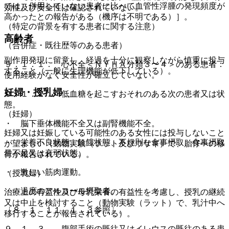
では、併用していない患者に比べて血管性浮腫の発現頻度が
効性及び安全性は確認されていない。
高かったとの報告がある（機序は不明である）］。
（特定の背景を有する患者に関する注意）
高齢者
（合併症・既往歴等のある患者）
副作用発現に留意し、経過を十分に観察しながら慎重に投与
９．１．１． 心不全＜ＮＹＨＡ分類３〜４＞のある患者：
すること（一般に生理機能が低下している）。
使用経験がなく安全性が確立していない。
妊婦・授乳婦
９．１．２． 低血糖を起こすおそれのある次の患者又は状
態。
（妊婦）
・ 脳下垂体機能不全又は副腎機能不全。
妊婦又は妊娠している可能性のある女性には投与しないこと
・ 栄養不良状態、飢餓状態、不規則な食事摂取、食事摂取
が望ましい（動物実験（ラット及びウサギ）で、胎仔への移
量不足又は衰弱状態。
行が報告されている）。
・ 激しい筋肉運動。
（授乳婦）
・ 過度のアルコール摂取者。
治療上の有益性及び母乳栄養の有益性を考慮し、授乳の継続
又は中止を検討すること（動物実験（ラット）で、乳汁中へ
〔８．１、１１．１．３参照〕。
移行することが報告されている）。
９．１．３． 腹部手術の既往又はイレウスの既往のある患