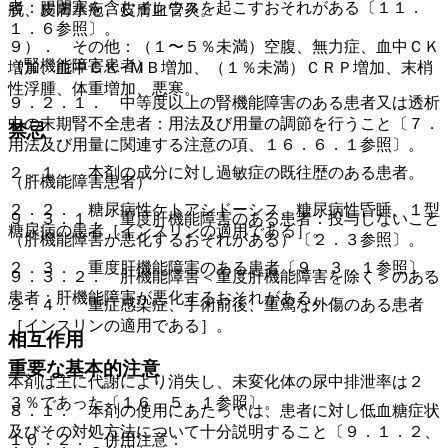
者：腸閉塞を含むイレウスを起こすおそれがある〔１１．
脱、皮膚水疱、皮膚血管炎。
１．６参照〕。
９）． その他：（１〜５％未満）空腹、無力症、血中ＣＫ
（腎機能障害患者）
増加、血中ＣＫ−ＭＢ増加、（１％未満）ＣＲＰ増加、末梢
性浮腫、体重増加、悪寒。
９．２．１． 中等度以上の腎機能障害のある患者又は透析
中の末期腎不全患者：用法及び用量の調節を行うこと〔７．
禁忌
用法及び用量に関連する注意の項、１６．６．１参照〕。
２．１． 本剤の成分に対し過敏症の既往歴のある患者。
（肝機能障害患者）
２．２． 糖尿病性ケトアシドーシス、糖尿病性昏睡、１型
９．３．１． 重度肝機能障害のある患者：投与しないこと
糖尿病の患者［インスリンの適用である］。
（肝機能障害が悪化するおそれがある）〔２．３参照〕。
２．３． 重度肝機能障害のある患者〔９．３．１参照〕。
９．３．２． 肝機能障害＜重度肝機能障害を除く＞のある
患者：肝機能障害が悪化するおそれがある。
２．４． 重症感染症、手術前後、重篤な外傷のある患者
［インスリンの適用である］。
相互作用
重要な基本的注意
本剤は主に代謝により消失し、未変化体の尿中排泄率は２
３％であった〔１６．５．１参照〕。
８．１． 本剤の使用にあたっては、患者に対し低血糖症状
及びその対処方法について十分説明すること〔９．１．２、
１０．２． 併用注意：