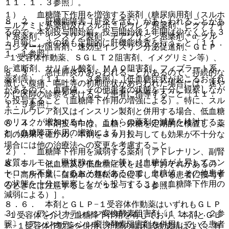
１１．１．３参照〕。
１）． 血糖降下作用を増強する薬剤（糖尿病用剤（スルホ
８．２． 肝機能障害（肝炎を含む）があらわれることがあ
ニルアミド系薬剤及びスルホニルウレア系薬剤、ビグアナイ
るので、本剤投与開始前、投与開始後１年間は少なくとも３
ド系薬剤、インスリン製剤、チアゾリジン系薬剤、α−グル
ヵ月毎に、その後も定期的に肝機能検査を行うこと〔１１．
コシダーゼ阻害剤、速効型インスリン分泌促進剤、ＧＬＰ
１．１参照〕。
−１受容体作動薬、ＳＧＬＴ２阻害剤、イメグリミン等）、
β−遮断剤、サリチル酸剤、ＭＡＯ阻害剤、フィブラート系
８．３． 急性膵炎があらわれることがあるので、持続的な
薬剤等）〔１１．１．３参照〕［低血糖症状が起こるおそれ
激しい腹痛、嘔吐等の初期症状があらわれた場合には、速や
があるので、血糖値、その他患者の状態を十分に観察しなが
かに医師の診察を受けるよう患者に指導すること〔１１．
ら投与すること（血糖降下作用の増強による）。特に、スル
１．５参照〕。
ホニルウレア剤又はインスリン製剤と併用する場合、低血糖
のリスクが増加するため、これらの薬剤の減量を検討するこ
８．４． 本剤投与中は、血糖、尿糖を定期的に検査し、薬
と（血糖降下作用の増強による）］。
剤の効果を確かめ、本剤を３ヵ月投与しても効果が不十分な
場合には他の治療法への変更を考慮すること。
２）． 血糖降下作用を減弱する薬剤（アドレナリン、副腎
皮質ホルモン、甲状腺ホルモン等）［血糖値が上昇してコン
８．５． 低血糖及び低血糖症状を起こすおそれがあるの
トロール不良になるおそれがあるので、血糖値、その他患者
で、高所作業、自動車の運転等に従事している患者に投与す
の状態を十分に観察しながら投与すること（血糖降下作用の
るときには注意すること〔１１．１．３参照〕。
減弱による）］。
８．６． 本剤とＧＬＰ−１受容体作動薬はいずれもＧＬＰ
３）． アンジオテンシン変換酵素阻害剤〔１１．１．２参
−１受容体を介した血糖降下作用を有しており、本剤とＧＬ
照〕［アンジオテンシン変換酵素阻害剤を併用している患者
Ｐ−１受容体作動薬を併用した際の臨床試験成績はなく、有