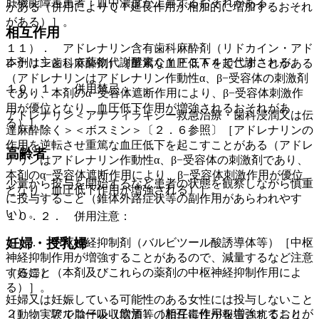
肝機能障害患者：血中濃度が上昇するおそれがある。
がある（併用によりＱＴ延長作用が相加的に増加するおそれ
がある）］。
相互作用
１１）． アドレナリン含有歯科麻酔剤（リドカイン・アド
本剤は主として薬物代謝酵素ＣＹＰ３Ａ４で代謝される。
レナリン歯科麻酔剤）［重篤な血圧低下を起こすことがある
（アドレナリンはアドレナリン作動性α、β−受容体の刺激剤
１０．１． 併用禁忌：
であり、本剤のα−受容体遮断作用により、β−受容体刺激作
用が優位となり、血圧低下作用が増強されるおそれがあ
アドレナリン＜アナフィラキシー救急治療・歯科浸潤又は伝
る）］。
達麻酔除く＞＜ボスミン＞〔２．６参照〕［アドレナリンの
作用を逆転させ重篤な血圧低下を起こすことがある（アドレ
高齢者
ナリンはアドレナリン作動性α、β−受容体の刺激剤であり、
本剤のα−受容体遮断作用により、β−受容体刺激作用が優位
少量から投与を開始するなど患者の状態を観察しながら慎重
となり、血圧低下作用が増強される）］。
に投与すること（錐体外路症状等の副作用があらわれやす
い）。
１０．２． 併用注意：
妊婦・授乳婦
１）． 中枢神経抑制剤（バルビツール酸誘導体等）［中枢
神経抑制作用が増強することがあるので、減量するなど注意
すること（本剤及びこれらの薬剤の中枢神経抑制作用によ
（妊婦）
る）］。
妊婦又は妊娠している可能性のある女性には投与しないこと
２）． アルコール（飲酒）［相互に作用を増強することが
（動物実験で胎仔吸収増加等の胎仔毒性が報告されており、