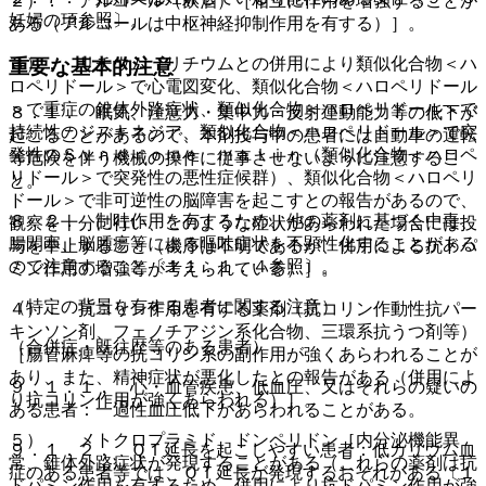
２）． アルコール（飲酒）［相互に作用を増強することが
妊婦の項参照〕。
ある（アルコールは中枢神経抑制作用を有する）］。
３）． リチウム［リチウムとの併用により類似化合物＜ハ
重要な基本的注意
ロペリドール＞で心電図変化、類似化合物＜ハロペリドール
＞で重症の錐体外路症状、類似化合物＜ハロペリドール＞で
８．１． 眠気、注意力・集中力・反射運動能力等の低下が
持続性のジスキネジア、類似化合物＜ハロペリドール＞で突
起こることがあるので、本剤投与中の患者には自動車の運転
発性のＳｙｎｄｒｏｍｅ ｍａｌｉｎ（類似化合物＜ハロペ
等危険を伴う機械の操作に従事させないように注意するこ
リドール＞で突発性の悪性症候群）、類似化合物＜ハロペリ
と。
ドール＞で非可逆性の脳障害を起こすとの報告があるので、
８．２． 制吐作用を有するため、他の薬剤に基づく中毒、
観察を十分に行い、このような症状があらわれた場合には投
腸閉塞、脳腫瘍等による嘔吐症状を不顕性化することがある
与を中止すること（機序は不明であるが、併用による抗ドパ
ので注意すること〔１１．１．４参照〕。
ミン作用の増強等が考えられている）］。
（特定の背景を有する患者に関する注意）
４）． 抗コリン作用を有する薬剤（抗コリン作動性抗パー
キンソン剤、フェノチアジン系化合物、三環系抗うつ剤等）
（合併症・既往歴等のある患者）
［腸管麻痺等の抗コリン系の副作用が強くあらわれることが
あり、また、精神症状が悪化したとの報告がある（併用によ
９．１．１． 心・血管疾患、低血圧、又はそれらの疑いの
り抗コリン作用が強くあらわれる）］。
ある患者：一過性血圧低下があらわれることがある。
５）． メトクロプラミド、ドンペリドン［内分泌機能異
９．１．２． ＱＴ延長を起こしやすい患者：低カリウム血
常、錐体外路症状が発現することがある（これらの薬剤は抗
症のある患者等では、ＱＴ延長が発現するおそれがある〔１
ドパミン作用を有するため、併用により抗ドパミン作用が強