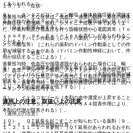
くあらわれる）］。
１３．１． 症状
６）． タンドスピロンクエン酸塩［錐体外路症状を増強す
過量投与時、主な症状は、低血圧、過度の鎮静、重症の錐体
るおそれがある（タンドスピロンクエン酸塩は弱い抗ドパミ
外路症状（筋強剛、振戦、ジストニア症状）等である（ま
ン（Ｄ２）作用を有する）］。
た、呼吸抑制及び低血圧を伴う昏睡状態や心電図異常（Ｔｏ
ｒｓａｄｅ ｄｅ Ｐｏｉｎｔｅｓを含む）があらわれるこ
７）． ドパミン作動薬（レボドパ製剤、ブロモクリプチン
とがある）。
メシル酸塩等）［これらの薬剤のドパミン作動薬としての作
用が減弱することがある（ドパミン作動性神経において、作
１３．２． 処置
用が拮抗することによる）］。
過量投与時、低血圧や循環虚脱があらわれた場合には、輸
８）． 薬物代謝酵素誘導作用を有する薬剤（カルバマゼピ
液、血漿、アルブミン製剤、ノルアドレナリン等の昇圧剤
ン、フェノバルビタール、フェニトイン）［本剤の作用が減
（アドレナリンは禁忌）等の投与により血圧の確保等の処置
弱することがある（これらの薬剤の薬物代謝酵素誘導作用に
を行う。過量投与時、重症の錐体外路症状に対しては、抗パ
より、本剤の血中濃度が低下する）］。
ーキンソン剤を投与する。
９）． イトラコナゾール［本剤の血中濃度が上昇すること
適用上の注意、取扱い上の注意
がある（イトラコナゾールのＣＹＰ３Ａ４阻害作用により、
本剤の代謝が阻害される）］。
（適用上の注意）
１０）． ＱＴ延長を起こすことが知られている薬剤〔９．
１４．１． 薬剤交付時の注意
１．２、１１．１．８参照〕［ＱＴ延長があらわれるおそれ