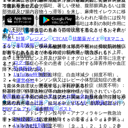
１％未満）しびれ感、潮紅、浮腫、運動失調、発熱、（頻度
（食欲不振、悪心・嘔吐、著しい便秘、腹部膨満あるいは腹
ではありません。
不明）無力症、疲労。
部弛緩及び腸内容物うっ滞等）を来し、麻痺性イレウスに移
行することがあるので、腸管麻痺があらわれた場合には投与
禁忌
を中止すること。なお、この悪心・嘔吐は本剤の制吐作用に
より不顕性化することもあるので注意すること〔８．２参
２．１． 昏睡状態の患者［昏睡状態を悪化させるおそれが
ホーム
ノート
照〕。
ある］。
表・計算
レジメン
CTCAE
抗菌薬ガイド
ERマニュ
アル
薬剤情報
ポスト
１１．１．５． 横紋筋融解症（頻度不明）：横紋筋融解症
２．２． バルビツール酸誘導体等の中枢神経抑制剤の強い
があらわれることがあるので、筋肉痛、脱力感、ＣＫ上昇、
影響下にある患者［中枢神経抑制作用が増強される］。
新規登録
血中ミオグロビン上昇及び尿中ミオグロビン上昇等に注意す
ログイン
２．３． 重症心不全の患者［心筋に対する障害作用や血圧
ること。
監修医師一覧
降下のおそれがある］。
UpToDate特別割引
１１．１．６． 無顆粒球症、白血球減少（頻度不明）。
２．４． パーキンソン病又はレビー小体型認知症の患者
運営会社
１１．１．７． 肺塞栓症、深部静脈血栓症（頻度不明）：
［錐体外路症状が悪化するおそれがある］。
© 2021 HOKUTO Inc. All rights reserved.
肺塞栓症、静脈血栓症等の血栓塞栓症が報告されているの
利用規約
プライバシーポリシー
お問い合わせ
２．５． 本剤の成分又はブチロフェノン系化合物に対し過
で、観察を十分に行い、息切れ、胸痛、四肢疼痛、浮腫等が
ホーム
表・計算
レジメン
CTCAE
抗菌薬ガイド
敏症の患者。
認められた場合には、投与を中止するなど適切な処置を行う
ERマニュアル
薬剤情報
ポスト
こと〔９．１．８参照〕。
２．６． アドレナリン投与中＜アナフィラキシー救急治
療・歯科浸潤又は伝達麻酔除く＞の患者〔１０．１参照〕。
監修医師一覧
１１．１．８． 心室頻拍（Ｔｏｒｓａｄｅ ｄｅ Ｐｏｉ
UpToDate特別割引
ｎｔｅｓを含む）（頻度不明）〔９．１．２、１０．２参