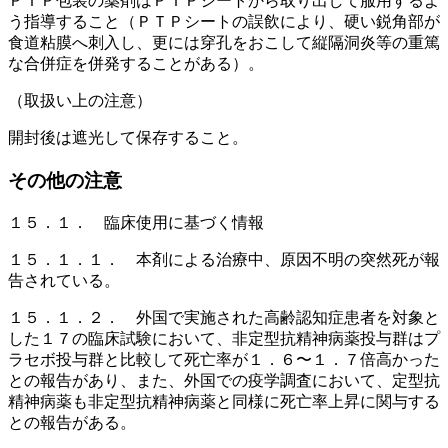
ＰＴＰ包装の薬剤はＰＴＰシートから取り出して服用するよ
う指導すること（ＰＴＰシートの誤飲により、硬い鋭角部が
食道粘膜へ刺入し、更には穿孔をおこして縦隔洞炎等の重篤
な合併症を併発することがある）。
（取扱い上の注意）
開封後は遮光して保存すること。
その他の注意
１５．１． 臨床使用に基づく情報
１５．１．１． 本剤による治療中、原因不明の突然死が報
告されている。
１５．１．２． 外国で実施された高齢認知症患者を対象と
した１７の臨床試験において、非定型抗精神病薬投与群はプ
ラセボ投与群と比較して死亡率が１．６〜１．７倍高かった
との報告があり、また、外国での疫学調査において、定型抗
精神病薬も非定型抗精神病薬と同様に死亡率上昇に関与する
との報告がある。