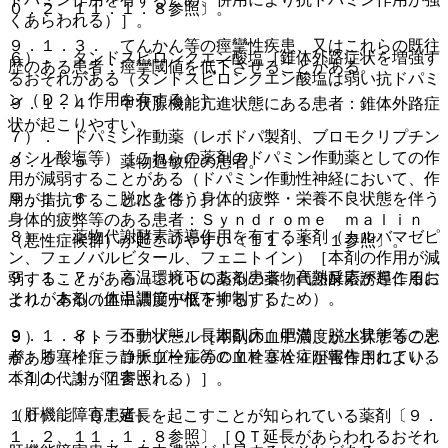
０．２、１１．１．８参照〕。
くあらわれる）］。
９．１．３． てんかん等の痙攣性疾患、又はこれらの既往
６）． タンドスピロンクエン酸塩［錐体外路症状を増強す
歴のある患者：痙攣閾値を低下させることがある。
るおそれがある（タンドスピロンクエン酸塩は弱い抗ドパミ
ン（Ｄ２）作用を有する）］。
９．１．４． 甲状腺機能亢進状態にある患者：錐体外路症
状が起こりやすい。
７）． ドパミン作動薬（レボドパ製剤、ブロモクリプチン
メシル酸塩等）［これらの薬剤のドパミン作動薬としての作
９．１．５． 薬物過敏症の患者。
用が減弱することがある（ドパミン作動性神経において、作
９．１．６． 脱水を伴う身体的疲弊・栄養不良状態を伴う
用が拮抗することによる）］。
身体的疲弊等のある患者：Ｓｙｎｄｒｏｍｅ ｍａｌｉｎ
８）． 薬物代謝酵素誘導作用を有する薬剤（カルバマゼピ
（悪性症候群）が起こりやすい〔１１．１．１参照〕。
ン、フェノバルビタール、フェニトイン）［本剤の作用が減
９．１．７． 高温環境下にある患者：高熱反応が起こるお
弱することがある（これらの薬剤の薬物代謝酵素誘導作用に
それがある（体温調節中枢を抑制するため）。
より、本剤の血中濃度が低下する）］。
９．１．８． 不動状態、長期臥床、肥満、脱水状態等の患
９）． イトラコナゾール［本剤の血中濃度が上昇すること
者：肺塞栓症、静脈血栓症等の血栓塞栓症が報告されている
がある（イトラコナゾールのＣＹＰ３Ａ４阻害作用により、
〔１１．１．７参照〕。
本剤の代謝が阻害される）］。
（肝機能障害患者）
１０）． ＱＴ延長を起こすことが知られている薬剤〔９．
１．２、１１．１．８参照〕［ＱＴ延長があらわれるおそれ