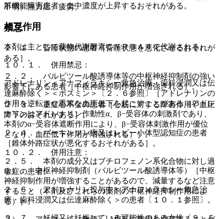
肝機能障害患者：血中濃度が上昇するおそれがある。
不明）無力症、疲労。
相互作用
禁忌
本剤は主として薬物代謝酵素ＣＹＰ３Ａ４で代謝される。
２．１． 昏睡状態の患者［昏睡状態を悪化させるおそれが
ある］。
１０．１． 併用禁忌：
２．２． バルビツール酸誘導体等の中枢神経抑制剤の強い
アドレナリン＜アナフィラキシー救急治療・歯科浸潤又は伝
影響下にある患者［中枢神経抑制作用が増強される］。
達麻酔除く＞＜ボスミン＞〔２．６参照〕［アドレナリンの
作用を逆転させ重篤な血圧低下を起こすことがある（アドレ
２．３． 重症心不全の患者［心筋に対する障害作用や血圧
ナリンはアドレナリン作動性α、β−受容体の刺激剤であり、
降下のおそれがある］。
本剤のα−受容体遮断作用により、β−受容体刺激作用が優位
２．４． パーキンソン病又はレビー小体型認知症の患者
となり、血圧低下作用が増強される）］。
［錐体外路症状が悪化するおそれがある］。
１０．２． 併用注意：
２．５． 本剤の成分又はブチロフェノン系化合物に対し過
１）． 中枢神経抑制剤（バルビツール酸誘導体等）［中枢
敏症の患者。
神経抑制作用が増強することがあるので、減量するなど注意
２．６． アドレナリン投与中＜アナフィラキシー救急治
すること（本剤及びこれらの薬剤の中枢神経抑制作用によ
療・歯科浸潤又は伝達麻酔除く＞の患者〔１０．１参照〕。
る）］。
２．７． 妊婦又は妊娠している可能性のある女性〔９．５