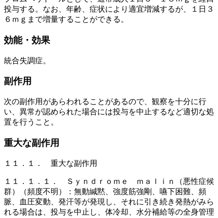
投与する。なお、年齢、症状により適宜増減するが、１日３
６ｍｇまで増量することができる。
効能・効果
統合失調症。
副作用
次の副作用があらわれることがあるので、観察を十分に行
い、異常が認められた場合には投与を中止するなど適切な処
置を行うこと。
重大な副作用
１１．１． 重大な副作用
１１．１．１． Ｓｙｎｄｒｏｍｅ ｍａｌｉｎ（悪性症候
群）（頻度不明）：無動緘黙、強度筋強剛、嚥下困難、頻
脈、血圧変動、発汗等が発現し、それに引き続き発熱がみら
れる場合は、投与を中止し、体冷却、水分補給等の全身管理