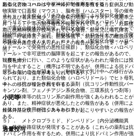
ある（アルコールは中枢神経抑制作用を有する）］。
類似化合物（ハロペリドール）で催奇形性を疑う症例及び動
物実験で口蓋裂（マウス）、脳奇形（ハムスター）等の催奇
３）． リチウム［リチウムとの併用により類似化合物＜ハ
形性及び着床数減少、胎仔吸収の増加（マウス）、流産率上
ロペリドール＞で心電図変化、類似化合物＜ハロペリドール
昇（ラット）等の胎仔毒性が報告されている。また、妊娠後
＞で重症の錐体外路症状、類似化合物＜ハロペリドール＞で
期に抗精神病薬が投与されている場合、新生児に哺乳障害、
持続性のジスキネジア、類似化合物＜ハロペリドール＞で突
傾眠、呼吸障害、振戦、筋緊張低下、易刺激性等の離脱症状
発性のＳｙｎｄｒｏｍｅ ｍａｌｉｎ（類似化合物＜ハロペ
や錐体外路症状があらわれたとの報告がある）〔２．７参
リドール＞で突発性の悪性症候群）、類似化合物＜ハロペリ
照〕。
ドール＞で非可逆性の脳障害を起こすとの報告があるので、
観察を十分に行い、このような症状があらわれた場合には投
（授乳婦）
与を中止すること（機序は不明であるが、併用による抗ドパ
授乳しないことが望ましい（動物実験で乳汁中への移行がみ
ミン作用の増強等が考えられている）］。
られており、また類似化合物（ハロペリドール）でヒト母乳
４）． 抗コリン作用を有する薬剤（抗コリン作動性抗パー
中への移行が報告されている）。
キンソン剤、フェノチアジン系化合物、三環系抗うつ剤等）
小児等
［腸管麻痺等の抗コリン系の副作用が強くあらわれることが
あり、また、精神症状が悪化したとの報告がある（併用によ
り抗コリン作用が強くあらわれる）］。
錐体外路症状、特にジスキネジアが起こりやすいとの報告が
ある。
５）． メトクロプラミド、ドンペリドン［内分泌機能異
常、錐体外路症状が発現することがある（これらの薬剤は抗
過量投与
ドパミン作用を有するため、併用により抗ドパミン作用が強