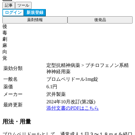
記事
ツール
ログイン
新規登録
薬剤情報
後発品
後
毒
劇
麻
向
覚
定型抗精神病薬 > ブチロフェノン系精
薬効分類
神神経用薬
一般名
ブロムペリドール1mg錠
薬価
6.1
円
メーカー
沢井製薬
2024年10月改訂(第2版)
最終更新
添付文書のPDFはこちら
用法・用量
ブロムペリドールとして、通常成人１日３〜１８ｍｇを経口