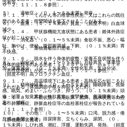
沈着等。
０．２、１１．１．８参照〕。
５）． 過敏症：（０．１〜５％未満）発疹。
９．１．３． てんかん等の痙攣性疾患、又はこれらの既往
歴のある患者：痙攣閾値を低下させることがある。
６）． 血液：（０．１％未満）貧血、（頻度不明）白血球
減少。
９．１．４． 甲状腺機能亢進状態にある患者：錐体外路症
状が起こりやすい。
７）． 消化器：（０．１〜５％未満）食欲不振、悪心・嘔
吐、胸やけ、便秘、腹部膨満感、下痢、（０．１％未満）胃
９．１．５． 薬物過敏症の患者。
不快感。
９．１．６． 脱水を伴う身体的疲弊・栄養不良状態を伴う
８）． 内分泌：（０．１〜５％未満）月経異常、体重増
身体的疲弊等のある患者：Ｓｙｎｄｒｏｍｅ ｍａｌｉｎ
加、体重減少、（０．１％未満）女性化乳房、乳汁分泌、
（悪性症候群）が起こりやすい〔１１．１．１参照〕。
（頻度不明）高プロラクチン血症。
９．１．７． 高温環境下にある患者：高熱反応が起こるお
９）． 精神神経系：（０．１〜５％未満）睡眠障害、焦燥
それがある（体温調節中枢を抑制するため）。
感、眠気、めまい・ふらつき、抑うつ、（０．１％未満）頭
痛・頭重、知覚異常、性欲異常、痙攣発作、意識障害、もの
９．１．８． 不動状態、長期臥床、肥満、脱水状態等の患
忘れ、傾眠。
者：肺塞栓症、静脈血栓症等の血栓塞栓症が報告されている
〔１１．１．７参照〕。
１０）． その他：（０．１〜５％未満）口渇、脱力感・倦
怠感、鼻閉、発汗、排尿障害、立ちくらみ、尿閉、（０．
（肝機能障害患者）
１％未満）しびれ感、潮紅、浮腫、運動失調、発熱、（頻度