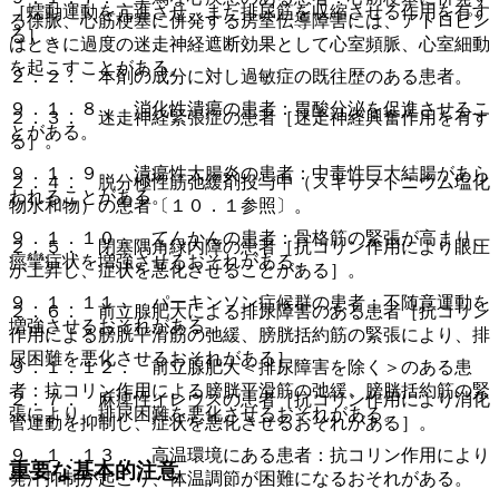
［蠕動運動を亢進させ、また排尿筋を収縮させる作用を有す
る徐脈、心筋梗塞に併発する房室伝導障害には、アトロピン
る］。
はときに過度の迷走神経遮断効果として心室頻脈、心室細動
を起こすことがある。
２．２． 本剤の成分に対し過敏症の既往歴のある患者。
９．１．８． 消化性潰瘍の患者：胃酸分泌を促進させるこ
２．３． 迷走神経緊張症の患者［迷走神経興奮作用を有す
とがある。
る］。
９．１．９． 潰瘍性大腸炎の患者：中毒性巨大結腸があら
２．４． 脱分極性筋弛緩剤投与中（スキサメトニウム塩化
われることがある。
物水和物）の患者〔１０．１参照〕。
９．１．１０． てんかんの患者：骨格筋の緊張が高まり、
２．５． 閉塞隅角緑内障の患者［抗コリン作用により眼圧
痙攣症状を増強させるおそれがある。
が上昇し、症状を悪化させることがある］。
９．１．１１． パーキンソン症候群の患者：不随意運動を
２．６． 前立腺肥大による排尿障害のある患者［抗コリン
増強させるおそれがある。
作用による膀胱平滑筋の弛緩、膀胱括約筋の緊張により、排
尿困難を悪化させるおそれがある］。
９．１．１２． 前立腺肥大＜排尿障害を除く＞のある患
者：抗コリン作用による膀胱平滑筋の弛緩、膀胱括約筋の緊
２．７． 麻痺性イレウスの患者［抗コリン作用により消化
張により、排尿困難を悪化させるおそれがある。
管運動を抑制し、症状を悪化させるおそれがある］。
９．１．１３． 高温環境にある患者：抗コリン作用により
重要な基本的注意
発汗抑制が起こり、体温調節が困難になるおそれがある。