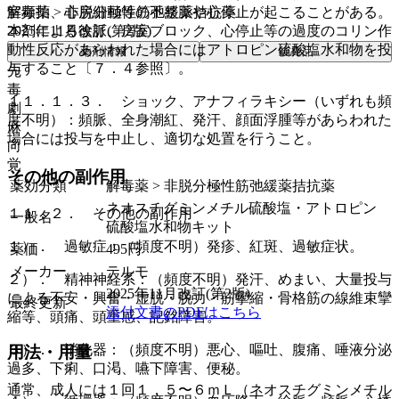
解毒薬 > 非脱分極性筋弛緩薬拮抗薬
室頻拍、心房細動等の不整脈や心停止が起こることがある。
2025年11月改訂(第2版)
本剤による徐脈、房室ブロック、心停止等の過度のコリン作
動性反応があらわれた場合にはアトロピン硫酸塩水和物を投
薬剤情報
後発品
与すること〔７．４参照〕。
先
毒
１１．１．３． ショック、アナフィラキシー（いずれも頻
劇
度不明）：頻脈、全身潮紅、発汗、顔面浮腫等があらわれた
麻
場合には投与を中止し、適切な処置を行うこと。
向
覚
その他の副作用
薬効分類
解毒薬 > 非脱分極性筋弛緩薬拮抗薬
ネオスチグミンメチル硫酸塩・アトロピン
１１．２． その他の副作用
一般名
硫酸塩水和物キット
１）． 過敏症：（頻度不明）発疹、紅斑、過敏症状。
薬価
495
円
メーカー
テルモ
２）． 精神神経系：（頻度不明）発汗、めまい、大量投与
2025年11月改訂(第2版)
による不安・興奮・虚脱・脱力・筋攣縮・骨格筋の線維束攣
最終更新
添付文書のPDFはこちら
縮等、頭痛、頭重感、記銘障害。
３）． 消化器：（頻度不明）悪心、嘔吐、腹痛、唾液分泌
用法・用量
過多、下痢、口渇、嚥下障害、便秘。
通常、成人には１回１．５〜６ｍＬ（ネオスチグミンメチル