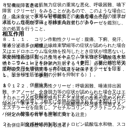
８．１． ときに筋無力症状の重篤な悪化、呼吸困難、嚥下
（腎機能障害患者）
障害（クリーゼ）をみることがあるので、このような場合に
９．２．１． 重篤な腎機能低下のある患者：本剤の排泄が
は、臨床症状でクリーゼを鑑別し、困難な場合には、エドロ
遅延し、作用が増強・持続するおそれがある。
ホニウム塩化物２ｍｇを静脈内注射し、クリーゼを鑑別し、
次の処置を行うこと。
相互作用
８．１．１． コリン作動性クリーゼ：腹痛、下痢、発汗、
唾液分泌過多、縮瞳、線維束攣縮等の症状が認められた場合
１０．１． 併用禁忌：
又はエドロホニウム塩化物を投与したとき症状が増悪ないし
脱分極性筋弛緩剤（スキサメトニウム塩化物水和物＜スキサ
不変の場合は、直ちに投与を中止し、アトロピン硫酸塩水和
メトニウム、レラキシン＞）〔２．４参照〕［脱分極性筋弛
物０．５〜１ｍｇを静脈内注射する（更に、必要に応じて人
緩剤の作用を増強する（本剤はコリンエステラーゼを阻害
工呼吸又は気管切開等を行い気道を確保する）〔１１．１．
し、脱分極性筋弛緩剤の分解を抑制する）］。
１、１３．１．１参照〕。
１０．２． 併用注意：
８．１．２． 筋無力性クリーゼ：呼吸困難、唾液排出困
難、チアノーゼ、全身脱力等の症状が認められた場合又はエ
１）． コリン作動薬（アセチルコリン、アクラトニウムナ
ドロホニウム塩化物を投与したとき症状の改善が認められた
パジシル酸塩等）［相互に作用が増強される（本剤はコリン
場合は、ネオスチグミンメチル硫酸塩の投与量を増加する。
エステラーゼを阻害し、アセチルコリン、アクラトニウムナ
パジシル酸塩の分解を抑制する）］。
（特定の背景を有する患者に関する注意）
２）． 副交感神経抑制剤（アトロピン硫酸塩水和物、スコ
（合併症・既往歴等のある患者）