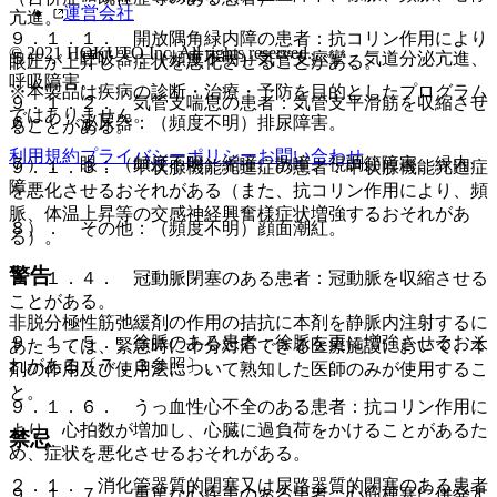
運営会社
亢進。
９．１．１． 開放隅角緑内障の患者：抗コリン作用により
© 2021 HOKUTO Inc. All rights reserved.
５）． 呼吸器：（頻度不明）気管支痙攣、気道分泌亢進、
眼圧が上昇し、症状を悪化させることがある。
呼吸障害。
※本製品は疾病の診断・治療・予防を目的としたプログラム
９．１．２． 気管支喘息の患者：気管支平滑筋を収縮させ
ではありません。
６）． 泌尿器：（頻度不明）排尿障害。
ることがある。
利用規約
プライバシーポリシー
お問い合わせ
７）． 眼：（頻度不明）縮瞳、散瞳、視調節障害、緑内
９．１．３． 甲状腺機能亢進症の患者：甲状腺機能亢進症
障。
を悪化させるおそれがある（また、抗コリン作用により、頻
脈、体温上昇等の交感神経興奮様症状増強するおそれがあ
８）． その他：（頻度不明）顔面潮紅。
る）。
警告
９．１．４． 冠動脈閉塞のある患者：冠動脈を収縮させる
ことがある。
非脱分極性筋弛緩剤の作用の拮抗に本剤を静脈内注射するに
９．１．５． 徐脈のある患者：徐脈を更に増強させるおそ
あたっては、緊急時に十分対応できる医療施設において、本
れがある〔７．３参照〕。
剤の作用及び使用法について熟知した医師のみが使用するこ
と。
９．１．６． うっ血性心不全のある患者：抗コリン作用に
より、心拍数が増加し、心臓に過負荷をかけることがあるた
禁忌
め、症状を悪化させるおそれがある。
２．１． 消化管器質的閉塞又は尿路器質的閉塞のある患者
９．１．７． 重篤な心疾患のある患者：心筋梗塞に併発す