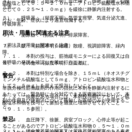
４）． 循環器：（頻度不明）血圧降下、徐脈、頻脈、心悸
硫酸塩として０．５〜２．０ｍｇ、アトロピン硫酸塩水和物
亢進。
として０．２５〜１．０ｍｇ）を緩徐に静脈内注射する。
５）． 呼吸器：（頻度不明）気管支痙攣、気道分泌亢進、
なお、年齢、症状により適宜増減する。
呼吸障害。
用法・用量に関連する注意
６）． 泌尿器：（頻度不明）排尿障害。
（用法及び用量に関連する注意）
７）． 眼：（頻度不明）縮瞳、散瞳、視調節障害、緑内
障。
７．１． 本剤の投与は、筋弛緩モニターによる回復又は自
発呼吸の発現を確認した後に行うこと。
８）． その他：（頻度不明）顔面潮紅。
７．２． 本剤は特別な場合を除き、１５ｍＬ（ネオスチグ
警告
ミンメチル硫酸塩として５ｍｇ、アトロピン硫酸塩水和物と
して２．５ｍｇ）を超えて投与しないこと。
非脱分極性筋弛緩剤の作用の拮抗に本剤を静脈内注射するに
あたっては、緊急時に十分対応できる医療施設において、本
７．３． 徐脈がある場合には、本剤投与前にアトロピン硫
剤の作用及び使用法について熟知した医師のみが使用するこ
酸塩水和物を投与して脈拍を適度に増加させておくこと
と。
〔９．１．５参照〕。
禁忌
７．４． 血圧降下、徐脈、房室ブロック、心停止等が起こ
ることがあるのでアトロピン硫酸塩水和物０．５〜１．０ｍ
２．１． 消化管器質的閉塞又は尿路器質的閉塞のある患者