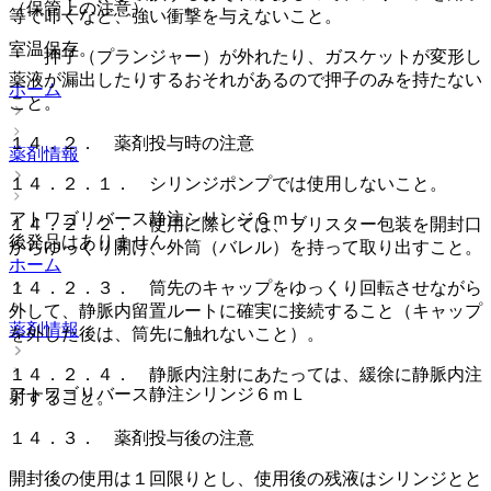
（保管上の注意）
等で叩くなど、強い衝撃を与えないこと。
室温保存。
・ 押子（プランジャー）が外れたり、ガスケットが変形し
薬液が漏出したりするおそれがあるので押子のみを持たない
ホーム
こと。
１４．２． 薬剤投与時の注意
薬剤情報
１４．２．１． シリンジポンプでは使用しないこと。
アトワゴリバース静注シリンジ６ｍＬ
１４．２．２． 使用に際しては、ブリスター包装を開封口
後発品はありません
からゆっくり開け、外筒（バレル）を持って取り出すこと。
ホーム
１４．２．３． 筒先のキャップをゆっくり回転させながら
外して、静脈内留置ルートに確実に接続すること（キャップ
薬剤情報
を外した後は、筒先に触れないこと）。
１４．２．４． 静脈内注射にあたっては、緩徐に静脈内注
アトワゴリバース静注シリンジ６ｍＬ
射すること。
１４．３． 薬剤投与後の注意
開封後の使用は１回限りとし、使用後の残液はシリンジとと