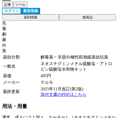
記事
ツール
ログイン
新規登録
薬剤情報
後発品
先
毒
劇
麻
向
覚
薬効分類
解毒薬 > 非脱分極性筋弛緩薬拮抗薬
ネオスチグミンメチル硫酸塩・アトロ
一般名
ピン硫酸塩水和物キット
薬価
495
円
メーカー
テルモ
2025年11月改訂(第2版)
最終更新
添付文書のPDFはこちら
用法・用量
通常、成人には１回１．５〜６ｍＬ（ネオスチグミンメチル