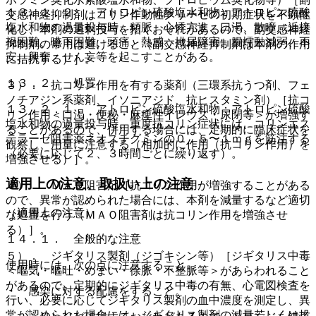
１３．１．２． アトロピン硫酸塩水和物：アトロピン硫酸
交感神経抑制剤はコリン作動性クリーゼの初期症状を不顕性
塩水和物の過量投与時、頻脈、心悸亢進、口渇、散瞳、近接
化し、本剤の過剰投与を招くおそれがあるので、副交感神経
視困難、嚥下困難、頭痛、熱感、排尿障害、腸蠕動減弱、不
抑制剤の常用は避けること（副交感神経抑制剤は本剤の作用
安、興奮、せん妄等を起こすことがある。
に拮抗する）］。
１３．２． 処置
３）． 抗コリン作用を有する薬剤（三環系抗うつ剤、フェ
ノチアジン系薬剤、イソニアジド、抗ヒスタミン剤）［抗コ
１３．２．１． アトロピン硫酸塩水和物：アトロピン硫酸
リン作用＜口渇・便秘・麻痺性イレウス・尿閉等＞が増強す
塩水和物の過量投与時、重度抗コリン症状には、コリンエス
ることがあるので、併用する場合には、定期的に臨床症状を
テラーゼ阻害薬ネオスチグミンの０．５〜１ｍｇを筋注する
観察し、用量に注意する（相加的に作用（抗コリン作用）を
（必要に応じて２、３時間ごとに繰り返す）。
増強させる）］。
適用上の注意、取扱い上の注意
４）． ＭＡＯ阻害剤［抗コリン作用が増強することがある
ので、異常が認められた場合には、本剤を減量するなど適切
（適用上の注意）
な処置を行う（ＭＡＯ阻害剤は抗コリン作用を増強させ
る）］。
１４．１． 全般的な注意
５）． ジギタリス製剤（ジゴキシン等）［ジギタリス中毒
使用時には、次の点に注意すること。
＜嘔気・嘔吐・めまい・徐脈・不整脈等＞があらわれること
があるので、定期的にジギタリス中毒の有無、心電図検査を
・ 感染に対する配慮をすること。
行い、必要に応じてジギタリス製剤の血中濃度を測定し、異
常が認められた場合には、ジギタリス製剤の減量若しくは投