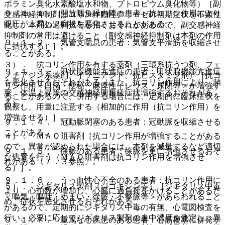
ポラミン臭化水素酸塩水和物、ブトロピウム臭化物等）［副
９．１．１． 開放隅角緑内障の患者：抗コリン作用により
交感神経抑制剤はコリン作動性クリーゼの初期症状を不顕性
眼圧が上昇し、症状を悪化させることがある。
化し、本剤の過剰投与を招くおそれがあるので、副交感神経
抑制剤の常用は避けること（副交感神経抑制剤は本剤の作用
９．１．２． 気管支喘息の患者：気管支平滑筋を収縮させ
に拮抗する）］。
ることがある。
３）． 抗コリン作用を有する薬剤（三環系抗うつ剤、フェ
９．１．３． 甲状腺機能亢進症の患者：甲状腺機能亢進症
ノチアジン系薬剤、イソニアジド、抗ヒスタミン剤）［抗コ
を悪化させるおそれがある（また、抗コリン作用により、頻
リン作用＜口渇・便秘・麻痺性イレウス・尿閉等＞が増強す
脈、体温上昇等の交感神経興奮様症状増強するおそれがあ
ることがあるので、併用する場合には、定期的に臨床症状を
る）。
観察し、用量に注意する（相加的に作用（抗コリン作用）を
増強させる）］。
９．１．４． 冠動脈閉塞のある患者：冠動脈を収縮させる
ことがある。
４）． ＭＡＯ阻害剤［抗コリン作用が増強することがある
ので、異常が認められた場合には、本剤を減量するなど適切
９．１．５． 徐脈のある患者：徐脈を更に増強させるおそ
な処置を行う（ＭＡＯ阻害剤は抗コリン作用を増強させ
れがある〔７．３参照〕。
る）］。
９．１．６． うっ血性心不全のある患者：抗コリン作用に
５）． ジギタリス製剤（ジゴキシン等）［ジギタリス中毒
より、心拍数が増加し、心臓に過負荷をかけることがあるた
＜嘔気・嘔吐・めまい・徐脈・不整脈等＞があらわれること
め、症状を悪化させるおそれがある。
があるので、定期的にジギタリス中毒の有無、心電図検査を
行い、必要に応じてジギタリス製剤の血中濃度を測定し、異
９．１．７． 重篤な心疾患のある患者：心筋梗塞に併発す