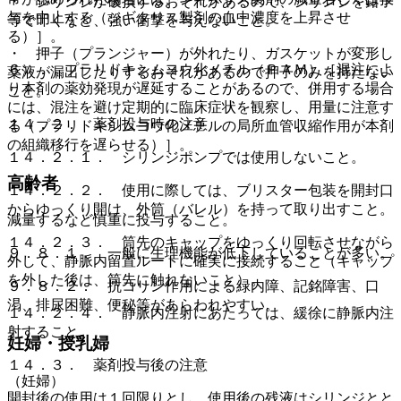
・ シリンジが破損するおそれがあるので、シリンジを鉗子
与を中止する（ジギタリス製剤の血中濃度を上昇させ
等で叩くなど、強い衝撃を与えないこと。
る）］。
・ 押子（プランジャー）が外れたり、ガスケットが変形し
６）． プラリドキシムヨウ化メチル（ＰＡＭ）［混注によ
薬液が漏出したりするおそれがあるので押子のみを持たない
り本剤の薬効発現が遅延することがあるので、併用する場合
こと。
には、混注を避け定期的に臨床症状を観察し、用量に注意す
１４．２． 薬剤投与時の注意
る（プラリドキシムヨウ化メチルの局所血管収縮作用が本剤
の組織移行を遅らせる）］。
１４．２．１． シリンジポンプでは使用しないこと。
高齢者
１４．２．２． 使用に際しては、ブリスター包装を開封口
からゆっくり開け、外筒（バレル）を持って取り出すこと。
減量するなど慎重に投与すること。
１４．２．３． 筒先のキャップをゆっくり回転させながら
９．８．１． 一般に生理機能が低下していることが多い。
外して、静脈内留置ルートに確実に接続すること（キャップ
を外した後は、筒先に触れないこと）。
９．８．２． 抗コリン作用による緑内障、記銘障害、口
渇、排尿困難、便秘等があらわれやすい。
１４．２．４． 静脈内注射にあたっては、緩徐に静脈内注
射すること。
妊婦・授乳婦
１４．３． 薬剤投与後の注意
（妊婦）
開封後の使用は１回限りとし、使用後の残液はシリンジとと