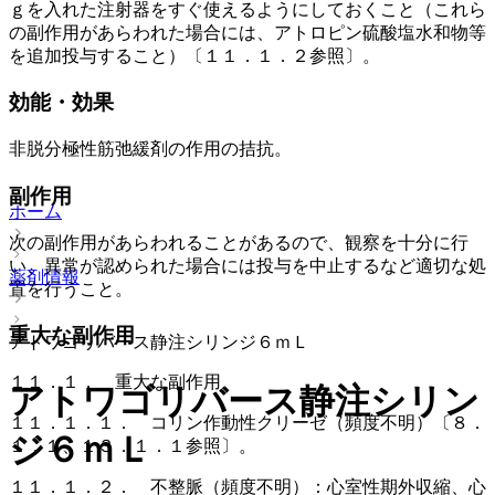
ｇを入れた注射器をすぐ使えるようにしておくこと（これら
の副作用があらわれた場合には、アトロピン硫酸塩水和物等
を追加投与すること）〔１１．１．２参照〕。
効能・効果
非脱分極性筋弛緩剤の作用の拮抗。
副作用
ホーム
次の副作用があらわれることがあるので、観察を十分に行
い、異常が認められた場合には投与を中止するなど適切な処
薬剤情報
置を行うこと。
重大な副作用
アトワゴリバース静注シリンジ６ｍＬ
１１．１． 重大な副作用
アトワゴリバース静注シリン
１１．１．１． コリン作動性クリーゼ（頻度不明）〔８．
ジ６ｍＬ
１．１、１３．１．１参照〕。
１１．１．２． 不整脈（頻度不明）：心室性期外収縮、心