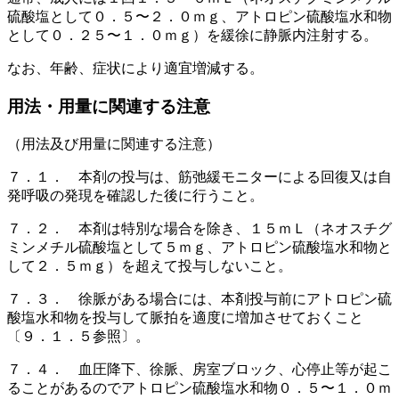
硫酸塩として０．５〜２．０ｍｇ、アトロピン硫酸塩水和物
として０．２５〜１．０ｍｇ）を緩徐に静脈内注射する。
なお、年齢、症状により適宜増減する。
用法・用量に関連する注意
（用法及び用量に関連する注意）
７．１． 本剤の投与は、筋弛緩モニターによる回復又は自
発呼吸の発現を確認した後に行うこと。
７．２． 本剤は特別な場合を除き、１５ｍＬ（ネオスチグ
ミンメチル硫酸塩として５ｍｇ、アトロピン硫酸塩水和物と
して２．５ｍｇ）を超えて投与しないこと。
７．３． 徐脈がある場合には、本剤投与前にアトロピン硫
酸塩水和物を投与して脈拍を適度に増加させておくこと
〔９．１．５参照〕。
７．４． 血圧降下、徐脈、房室ブロック、心停止等が起こ
ることがあるのでアトロピン硫酸塩水和物０．５〜１．０ｍ