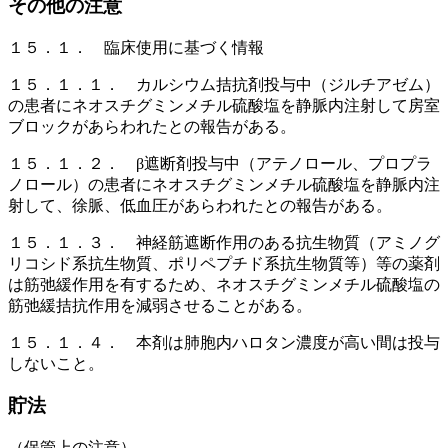
その他の注意
１５．１． 臨床使用に基づく情報
１５．１．１． カルシウム拮抗剤投与中（ジルチアゼム）
の患者にネオスチグミンメチル硫酸塩を静脈内注射して房室
ブロックがあらわれたとの報告がある。
１５．１．２． β遮断剤投与中（アテノロール、プロプラ
ノロール）の患者にネオスチグミンメチル硫酸塩を静脈内注
射して、徐脈、低血圧があらわれたとの報告がある。
１５．１．３． 神経筋遮断作用のある抗生物質（アミノグ
リコシド系抗生物質、ポリペプチド系抗生物質等）等の薬剤
は筋弛緩作用を有するため、ネオスチグミンメチル硫酸塩の
筋弛緩拮抗作用を減弱させることがある。
１５．１．４． 本剤は肺胞内ハロタン濃度が高い間は投与
しないこと。
貯法
（保管上の注意）