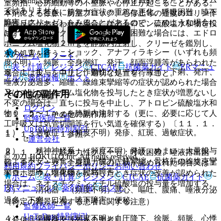
室頻拍、心房細動等の不整脈や心停止が起こることがある。
ではありません。
８．１． ときに筋無力症状の重篤な悪化、呼吸困難、嚥下
本剤による徐脈、房室ブロック、心停止等の過度のコリン作
障害（クリーゼ）をみることがあるので、このような場合に
動性反応があらわれた場合にはアトロピン硫酸塩水和物を投
は、臨床症状でクリーゼを鑑別し、困難な場合には、エドロ
与すること〔７．４参照〕。
ホニウム塩化物２ｍｇを静脈内注射し、クリーゼを鑑別し、
１１．１．３． ショック、アナフィラキシー（いずれも頻
次の処置を行うこと。
ホーム
ノート
度不明）：頻脈、全身潮紅、発汗、顔面浮腫等があらわれた
表・計算
レジメン
CTCAE
抗菌薬ガイド
ERマニュ
８．１．１． コリン作動性クリーゼ：腹痛、下痢、発汗、
場合には投与を中止し、適切な処置を行うこと。
アル
薬剤情報
ポスト
唾液分泌過多、縮瞳、線維束攣縮等の症状が認められた場合
又はエドロホニウム塩化物を投与したとき症状が増悪ないし
その他の副作用
新規登録
不変の場合は、直ちに投与を中止し、アトロピン硫酸塩水和
ログイン
物０．５〜１ｍｇを静脈内注射する（更に、必要に応じて人
１１．２． その他の副作用
監修医師一覧
工呼吸又は気管切開等を行い気道を確保する）〔１１．１．
UpToDate特別割引
１）． 過敏症：（頻度不明）発疹、紅斑、過敏症状。
１、１３．１．１参照〕。
運営会社
２）． 精神神経系：（頻度不明）発汗、めまい、大量投与
８．１．２． 筋無力性クリーゼ：呼吸困難、唾液排出困
© 2021 HOKUTO Inc. All rights reserved.
による不安・興奮・虚脱・脱力・筋攣縮・骨格筋の線維束攣
難、チアノーゼ、全身脱力等の症状が認められた場合又はエ
利用規約
プライバシーポリシー
お問い合わせ
縮等、頭痛、頭重感、記銘障害。
ドロホニウム塩化物を投与したとき症状の改善が認められた
ホーム
表・計算
レジメン
CTCAE
抗菌薬ガイド
場合は、ネオスチグミンメチル硫酸塩の投与量を増加する。
ERマニュアル
薬剤情報
ポスト
３）． 消化器：（頻度不明）悪心、嘔吐、腹痛、唾液分泌
過多、下痢、口渇、嚥下障害、便秘。
（特定の背景を有する患者に関する注意）
監修医師一覧
UpToDate特別割引
４）． 循環器：（頻度不明）血圧降下、徐脈、頻脈、心悸
（合併症・既往歴等のある患者）