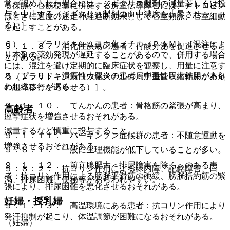
常が認められた場合には、ジギタリス製剤の減量若しくは投
る徐脈、心筋梗塞に併発する房室伝導障害には、アトロピン
与を中止する（ジギタリス製剤の血中濃度を上昇させ
はときに過度の迷走神経遮断効果として心室頻脈、心室細動
る）］。
を起こすことがある。
６）． プラリドキシムヨウ化メチル（ＰＡＭ）［混注によ
９．１．８． 消化性潰瘍の患者：胃酸分泌を促進させるこ
り本剤の薬効発現が遅延することがあるので、併用する場合
とがある。
には、混注を避け定期的に臨床症状を観察し、用量に注意す
９．１．９． 潰瘍性大腸炎の患者：中毒性巨大結腸があら
る（プラリドキシムヨウ化メチルの局所血管収縮作用が本剤
われることがある。
の組織移行を遅らせる）］。
９．１．１０． てんかんの患者：骨格筋の緊張が高まり、
高齢者
痙攣症状を増強させるおそれがある。
減量するなど慎重に投与すること。
９．１．１１． パーキンソン症候群の患者：不随意運動を
増強させるおそれがある。
９．８．１． 一般に生理機能が低下していることが多い。
９．１．１２． 前立腺肥大＜排尿障害を除く＞のある患
９．８．２． 抗コリン作用による緑内障、記銘障害、口
者：抗コリン作用による膀胱平滑筋の弛緩、膀胱括約筋の緊
渇、排尿困難、便秘等があらわれやすい。
張により、排尿困難を悪化させるおそれがある。
妊婦・授乳婦
９．１．１３． 高温環境にある患者：抗コリン作用により
発汗抑制が起こり、体温調節が困難になるおそれがある。
（妊婦）