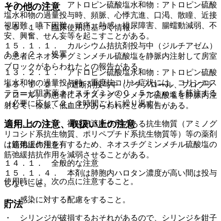
１３．１．２． アトロピン硫酸塩水和物：アトロピン硫酸
その他の注意
塩水和物の過量投与時、頻脈、心悸亢進、口渇、散瞳、近接
視困難、嚥下困難、頭痛、熱感、排尿障害、腸蠕動減弱、不
１５．１． 臨床使用に基づく情報
安、興奮、せん妄等を起こすことがある。
１５．１．１． カルシウム拮抗剤投与中（ジルチアゼム）
１３．２． 処置
の患者にネオスチグミンメチル硫酸塩を静脈内注射して房室
ブロックがあらわれたとの報告がある。
１３．２．１． アトロピン硫酸塩水和物：アトロピン硫酸
塩水和物の過量投与時、重度抗コリン症状には、コリンエス
１５．１．２． β遮断剤投与中（アテノロール、プロプラ
テラーゼ阻害薬ネオスチグミンの０．５〜１ｍｇを筋注する
ノロール）の患者にネオスチグミンメチル硫酸塩を静脈内注
（必要に応じて２、３時間ごとに繰り返す）。
射して、徐脈、低血圧があらわれたとの報告がある。
適用上の注意、取扱い上の注意
１５．１．３． 神経筋遮断作用のある抗生物質（アミノグ
リコシド系抗生物質、ポリペプチド系抗生物質等）等の薬剤
は筋弛緩作用を有するため、ネオスチグミンメチル硫酸塩の
（適用上の注意）
筋弛緩拮抗作用を減弱させることがある。
１４．１． 全般的な注意
１５．１．４． 本剤は肺胞内ハロタン濃度が高い間は投与
使用時には、次の点に注意すること。
しないこと。
・ 感染に対する配慮をすること。
貯法
・ シリンジが破損するおそれがあるので、シリンジを鉗子