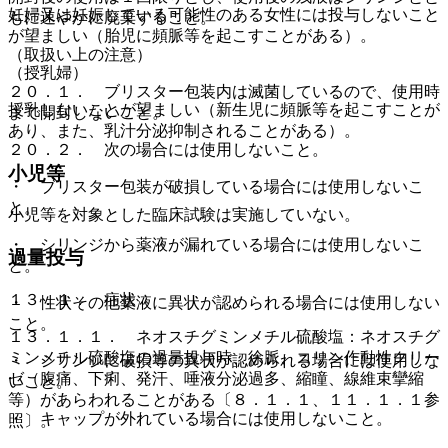
妊婦又は妊娠している可能性のある女性には投与しないこと
もに速やかに廃棄すること。
が望ましい（胎児に頻脈等を起こすことがある）。
（取扱い上の注意）
（授乳婦）
２０．１． ブリスター包装内は滅菌しているので、使用時
授乳しないことが望ましい（新生児に頻脈等を起こすことが
まで開封しないこと。
あり、また、乳汁分泌抑制されることがある）。
２０．２． 次の場合には使用しないこと。
小児等
・ ブリスター包装が破損している場合には使用しないこ
と。
小児等を対象とした臨床試験は実施していない。
・ シリンジから薬液が漏れている場合には使用しないこ
過量投与
と。
１３．１． 症状
・ 性状その他薬液に異状が認められる場合には使用しない
こと。
１３．１．１． ネオスチグミンメチル硫酸塩：ネオスチグ
ミンメチル硫酸塩の過量投与時、徐脈、コリン作動性クリー
・ シリンジに破損等の異状が認められる場合には使用しな
ゼ（腹痛、下痢、発汗、唾液分泌過多、縮瞳、線維束攣縮
いこと。
等）があらわれることがある〔８．１．１、１１．１．１参
・ キャップが外れている場合には使用しないこと。
照〕。