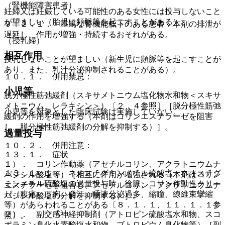
（腎機能障害患者）
妊婦又は妊娠している可能性のある女性には投与しないこと
が望ましい（胎児に頻脈等を起こすことがある）。
９．２．１． 重篤な腎機能低下のある患者：本剤の排泄が
遅延し、作用が増強・持続するおそれがある。
（授乳婦）
相互作用
授乳しないことが望ましい（新生児に頻脈等を起こすことが
あり、また、乳汁分泌抑制されることがある）。
１０．１． 併用禁忌：
小児等
脱分極性筋弛緩剤（スキサメトニウム塩化物水和物＜スキサ
メトニウム、レラキシン＞）〔２．４参照〕［脱分極性筋弛
小児等を対象とした臨床試験は実施していない。
緩剤の作用を増強する（本剤はコリンエステラーゼを阻害
し、脱分極性筋弛緩剤の分解を抑制する）］。
過量投与
１０．２． 併用注意：
１３．１． 症状
１）． コリン作動薬（アセチルコリン、アクラトニウムナ
１３．１．１． ネオスチグミンメチル硫酸塩：ネオスチグ
パジシル酸塩等）［相互に作用が増強される（本剤はコリン
ミンメチル硫酸塩の過量投与時、徐脈、コリン作動性クリー
エステラーゼを阻害し、アセチルコリン、アクラトニウムナ
ゼ（腹痛、下痢、発汗、唾液分泌過多、縮瞳、線維束攣縮
パジシル酸塩の分解を抑制する）］。
等）があらわれることがある〔８．１．１、１１．１．１参
２）． 副交感神経抑制剤（アトロピン硫酸塩水和物、スコ
照〕。
ポラミン臭化水素酸塩水和物、ブトロピウム臭化物等）［副