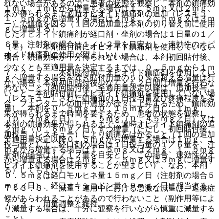
れない場合があるので、患者の状態を観察し、本剤の鎮痛効
１ｍｇ、１ｍｇから増量する場合は１．５ｍｇ又は２ｍｇ、
果が得られるまで適時オピオイド鎮痛剤の追加（レスキュ
１．５ｍｇから増量する場合は２ｍｇ、２．５ｍｇ又は３ｍ
ー）で鎮痛を図る（１回の追加量は本剤の切り替え前に使用
ｇに増量する）。
したオピオイド鎮痛剤が経口剤・坐剤の場合は１日量の１／
６量、注射剤の場合は１／１２量を目安とし、速効性のオピ
（２）． 本剤貼付前にオピオイド鎮痛剤を使用していない
オイド鎮痛剤の使用が望ましい）。
場合：鎮痛効果が十分得られない場合は、本剤初回貼付後、
少なくとも至適用量を決定するまでは、０．５ｍｇから１ｍ
７．２．２． 本剤貼付前にオピオイド鎮痛剤を使用してい
ｇへ増量する場合を除き貼付用量の５０％を超える増量は行
ない場合：本剤初回貼付後少なくとも２日間は増量を行わな
わないこと（初回貼付後、至適用量決定以降は、追加投与
いこと。本剤貼付前にオピオイド鎮痛剤を使用していない場
（レスキュー）された鎮痛剤の１日投与量及び疼痛程度を考
合、フェンタニルの血中濃度が徐々に上昇するため、鎮痛効
慮し、本剤を０．５ｍｇ（０．１５ｍｇ／日）、１ｍｇ
果が得られるまで時間を要するため、患者の状態を観察し、
（０．３ｍｇ／日）、１．５ｍｇ（０．４５ｍｇ／日）又は
本剤の鎮痛効果が得られるまで、適時オピオイド鎮痛剤の追
２ｍｇ（０．６ｍｇ／日）ずつ増量（ただし、初回貼付後、
加投与（レスキュー）により鎮痛をはかること（１回の追加
至適用量決定以降０．５ｍｇから増量する場合は１ｍｇ、１
投与量として、経口剤の場合は１日投与量の１／６量を、注
ｍｇから増量する場合は１．５ｍｇ又は２ｍｇ、１．５ｍｇ
射剤の場合は１／１２量を目安とし、この場合、速効性のオ
から増量する場合は２ｍｇ、２．５ｍｇ又は３ｍｇに増量す
ピオイド鎮痛剤を使用することが望ましい）、なお、本剤
る）してもよい）。
０．５ｍｇは経口モルヒネ量１５ｍｇ／日（注射剤の場合５
ｍｇ／日）、経口オキシコドン量１０ｍｇ／日に相当する。
７．３．３． 減量：連用中における急激な減量は、退薬症
候があらわれることがあるので行わないこと（副作用等によ
７．３． 用量調整と維持
り減量する場合は、十分に観察を行いながら慎重に減量する
こと）。