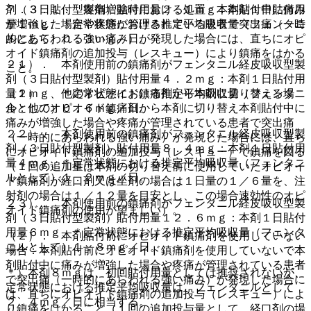
剤（３日貼付型製剤）貼付用量２．１ｍｇ：本剤１日貼付用
７．３．１． 疼痛増強時における処置：本剤貼付中に痛み
量１ｍｇ、＊定常状態における推定平均吸収量（フェンタニ
が増強した場合や疼痛が管理されている患者で突出痛（一時
ルとして）０．３ｍｇ／日。
的にあらわれる強い痛み）が発現した場合には、直ちにオピ
オイド鎮痛剤の追加投与（レスキュー）により鎮痛をはかる
２１）． 本剤使用前の鎮痛剤がフェンタニル経皮吸収型製
こと。
剤（３日貼付型製剤）貼付用量４．２ｍｇ：本剤１日貼付用
量２ｍｇ、＊定常状態における推定平均吸収量（フェンタニ
（１）． 他のオピオイド鎮痛剤から本剤に切り替える場
ルとして）０．６ｍｇ／日。
合：他のオピオイド鎮痛剤から本剤に切り替え本剤貼付中に
痛みが増強した場合や疼痛が管理されている患者で突出痛
２２）． 本剤使用前の鎮痛剤がフェンタニル経皮吸収型製
（一時的にあらわれる強い痛み）が発現した場合には、直ち
剤（３日貼付型製剤）貼付用量８．４ｍｇ：本剤１日貼付用
にオピオイド鎮痛剤の追加投与（レスキュー）で鎮痛を図る
量４ｍｇ、＊定常状態における推定平均吸収量（フェンタニ
（１回の追加量は本剤の切り替え前に使用していたオピオイ
ルとして）１．２ｍｇ／日。
ド鎮痛剤が経口剤又は坐剤の場合は１日量の１／６量を、注
射剤の場合は１／１２量を目安とし、この場合速効性のオピ
２３）． 本剤使用前の鎮痛剤がフェンタニル経皮吸収型製
オイド鎮痛剤の使用が望ましい）。
剤（３日貼付型製剤）貼付用量１２．６ｍｇ：本剤１日貼付
用量６ｍｇ、＊定常状態における推定平均吸収量（フェンタ
（２）． 本剤貼付前にオピオイド鎮痛剤を使用していない
ニルとして）１．８ｍｇ／日。
場合：本剤貼付前にオピオイド鎮痛剤を使用していないで本
剤貼付中に痛みが増強した場合や疼痛が管理されている患者
＊）本剤８ｍｇは、初回貼付用量としては推奨されないが、
で突出痛（一時的にあらわれる強い痛み）が発現した場合に
定常状態における推定平均吸収量は、フェンタニルとして
は、直ちにオピオイド鎮痛剤の追加投与（レスキュー）によ
２．４ｍｇ／日に相当する。
り鎮痛をはかること（１回の追加投与量として、経口剤の場