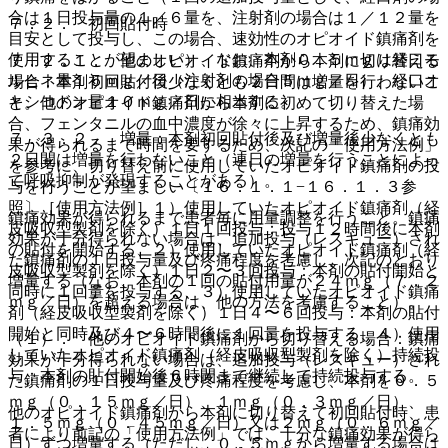
合は１日投与量の１／６量を、注射剤の場合は１／１２量を
７．２． 初回貼付時
目安として投与し、この場合、速効性のオピオイド鎮痛剤を
使用することが望ましい）、なお、本剤０．５ｍｇは経口モ
７．２．１． 他のオピオイド鎮痛剤から本剤に切り替える
ルヒネ量１５ｍｇ／日（注射剤の場合５ｍｇ／日）、経口オ
場合：本剤初回貼付後少なくとも２日間は増量を行わないこ
キシコドン量１０ｍｇ／日に相当する。
と。他のオピオイド鎮痛剤から本剤に初めて切り替えた場
合、フェンタニルの血中濃度が徐々に上昇するため、鎮痛効
７．３．２． 増量：本剤初回貼付後及び増量後少なくとも
果が得られるまで時間を要するため、次記の「使用方法例」
２日間は増量を行わないこと（連日の増量を行うことによっ
を参考に、切り替え前に使用していたオピオイド鎮痛剤の投
て呼吸抑制が発現することがある）。
与を行うことが望ましい〔１６．１．１−１６．１．３参
照〕［使用方法例］１）使用していたオピオイド鎮痛剤（経
鎮痛効果が得られるまで患者毎に用量調整を行うこと。鎮痛
皮吸収型製剤を除く）１日１回投与：投与１２時間後に本剤
効果が十分得られない場合は、追加投与（レスキュー）され
の貼付を開始する、２）使用していたオピオイド鎮痛剤（経
た鎮痛剤の１日投与量及び疼痛程度を考慮し、次記のとおり
皮吸収型製剤を除く）１日２〜３回投与：本剤の貼付開始と
増量する（なお、本剤の１回の貼付用量が２４ｍｇ（７．２
同時に１回量を投与する、３）使用していたオピオイド鎮痛
ｍｇ／日）を超える場合は、他の方法を考慮すること）。
剤（経皮吸収型製剤を除く）１日４〜６回投与：本剤の貼付
開始と同時及び４〜６時間後に１回量を投与する、４）使用
（１）． 他のオピオイド鎮痛剤から切り替える場合：鎮痛
していたオピオイド鎮痛剤（経皮吸収型製剤を除く）持続投
効果が十分得られない場合は、追加投与（レスキュー）され
与：本剤の貼付開始後６時間まで継続して持続投与する。
た鎮痛剤の１日投与量及び疼痛程度を考慮し、本剤を０．５
ｍｇ（０．１５ｍｇ／日）、１ｍｇ（０．３ｍｇ／日）、
他のオピオイド鎮痛剤から本剤に切り替えて初回貼付時、患
１．５ｍｇ（０．４５ｍｇ／日）又は２ｍｇ（０．６ｍｇ／
者により前記の「使用方法例」では、十分な鎮痛効果が得ら
日）ずつ増量する（ただし、０．５ｍｇから増量する場合は