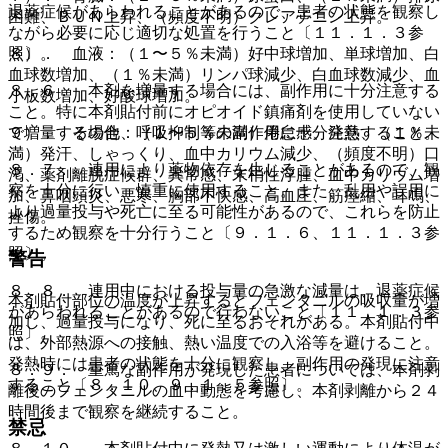
退薬症候があらわれることがあるので、患者の状態を観察し
困難、ＢＵＮ上昇、（頻度不明）クレアチニン上昇。
ながら必要に応じ適切な処置を行うこと〔１１．１．３参
８）． 血液：（１〜５％未満）好中球増加、単球増加、白
照〕。
血球数増加、（１％未満）リンパ球減少、白血球数減少、血
８．６． 本剤を増量する場合には、副作用に十分注意する
小板数増加、好酸球増加。
こと。特に本剤貼付前にオピオイド鎮痛剤を使用していない
９）． その他：（１〜５％未満）倦怠感、発熱、（１％未
で増量する場合、呼吸抑制等の副作用に十分注意すること。
満）発汗、しゃっくり、血中カリウム減少、（頻度不明）口
８．７． 連用により薬物依存を生じることがあるので、観
渇、薬剤離脱症候群、異常感、末梢性浮腫、血中カリウム増
察を十分に行い、慎重に使用すること。また、乱用や誤用に
加、鼻咽頭炎、悪寒、胸部不快感、高血圧、筋痙縮、耳鳴、
より過量投与や死亡に至る可能性があるので、これらを防止
挫傷。
するため観察を十分行うこと〔９．１．６、１１．１．３参
照〕。
警告
８．８． 連用中における投与量の急激な減量は、退薬症候
本剤貼付部位の温度が上昇するとフェンタニルの吸収量が増
があらわれることがあるので行わないこと〔１１．１．３参
加し、過量投与になり、死に至るおそれがある。本剤貼付中
照〕。
は、外部熱源への接触、熱い温度での入浴等を避けること。
発熱時には患者の状態を十分に観察し、副作用の発現に注意
８．９． 重篤な副作用が発現した患者については、本剤剥
すること〔８．１０、９．１．５参照〕。
離後のフェンタニルの血中動態を考慮し、本剤剥離から２４
時間後まで観察を継続すること。
禁忌