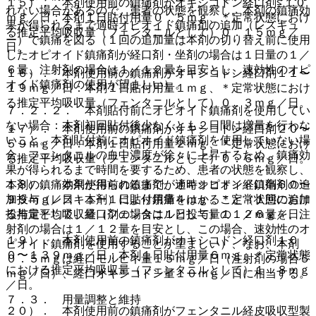
１５）． 本剤使用前の鎮痛剤がオキシコドン経口剤≦１０
れない場合があるので、患者の状態を観察し、本剤の鎮痛効
ｍｇ／日：本剤１日貼付用量０．５ｍｇ、＊定常状態におけ
果が得られるまで適時オピオイド鎮痛剤の追加（レスキュ
る推定平均吸収量（フェンタニルとして）０．１５ｍｇ／
ー）で鎮痛を図る（１回の追加量は本剤の切り替え前に使用
日。
したオピオイド鎮痛剤が経口剤・坐剤の場合は１日量の１／
６量、注射剤の場合は１／１２量を目安とし、速効性のオピ
１６）． 本剤使用前の鎮痛剤がオキシコドン経口剤１１〜
オイド鎮痛剤の使用が望ましい）。
１９ｍｇ／日：本剤１日貼付用量１ｍｇ、＊定常状態におけ
る推定平均吸収量（フェンタニルとして）０．３ｍｇ／日。
７．２．２． 本剤貼付前にオピオイド鎮痛剤を使用してい
ない場合：本剤初回貼付後少なくとも２日間は増量を行わな
１７）． 本剤使用前の鎮痛剤がオキシコドン経口剤２０〜
いこと。本剤貼付前にオピオイド鎮痛剤を使用していない場
５９ｍｇ／日：本剤１日貼付用量２ｍｇ、＊定常状態におけ
合、フェンタニルの血中濃度が徐々に上昇するため、鎮痛効
る推定平均吸収量（フェンタニルとして）０．６ｍｇ／日。
果が得られるまで時間を要するため、患者の状態を観察し、
１８）． 本剤使用前の鎮痛剤がオキシコドン経口剤６０〜
本剤の鎮痛効果が得られるまで、適時オピオイド鎮痛剤の追
９９ｍｇ／日：本剤１日貼付用量４ｍｇ、＊定常状態におけ
加投与（レスキュー）により鎮痛をはかること（１回の追加
る推定平均吸収量（フェンタニルとして）１．２ｍｇ／日。
投与量として、経口剤の場合は１日投与量の１／６量を、注
射剤の場合は１／１２量を目安とし、この場合、速効性のオ
１９）． 本剤使用前の鎮痛剤がオキシコドン経口剤１０
ピオイド鎮痛剤を使用することが望ましい）、なお、本剤
０〜１３９ｍｇ／日：本剤１日貼付用量６ｍｇ、＊定常状態
０．５ｍｇは経口モルヒネ量１５ｍｇ／日（注射剤の場合５
における推定平均吸収量（フェンタニルとして）１．８ｍｇ
ｍｇ／日）、経口オキシコドン量１０ｍｇ／日に相当する。
／日。
７．３． 用量調整と維持
２０）． 本剤使用前の鎮痛剤がフェンタニル経皮吸収型製