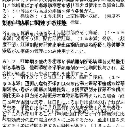
し、他のオピオイド鎮痛剤から切り替えて使用する場合に限
［＊：増量により痛みが増悪する］、アロディニア。
る）：中等度から高度の疼痛を伴う各種がん。
２）． 循環器：（１％未満）上室性期外収縮、（頻度不
明）血圧上昇、動悸、心房細動、徐脈。
効能・効果に関連する注意
３）． 皮膚：（５％以上）貼付部位そう痒感、（１〜５％
（効能又は効果に関連する注意）
未満）皮膚そう痒、貼付部位紅斑、（１％未満）発疹、（頻
度不明）紅斑、貼付部位皮膚炎、湿疹、じん麻疹、貼付部位
５．１． 本剤はオピオイド鎮痛剤の継続的な投与を必要と
湿疹。
するがん疼痛の管理にのみ使用すること。
４）． 呼吸器：（１％未満）咽頭痛、呼吸困難、（頻度不
５．２． 本剤を他のオピオイド鎮痛剤から切り替えて使用
明）過換気、口腔咽頭不快感。
する場合は、他のオピオイド鎮痛剤が一定期間投与され、忍
容性が確認された患者に本剤を使用すること。
５）． 消化器：（５％以上）悪心、嘔吐、便秘、（１〜
５％未満）下痢、食欲不振、（１％未満）胃部不快感、腹部
５．３． 成人の場合、本剤貼付前にオピオイド鎮痛剤を使
膨満感、胃炎、腹痛、味覚異常、（頻度不明）腹部不快感、
用していないがん疼痛患者に対しては、経口オピオイド鎮痛
消化不良、口内炎、憩室炎、食道運動障害。
剤に比べ本剤による治療が有益であると考えられる場合（経
口投与が困難な患者、経口剤による副作用発現のおそれがあ
６）． 肝臓：（１〜５％未満）ＡＬＴ上昇、ＡＳＴ上昇、
る患者、多剤併用等により貼付剤の投与が望まれる患者な
γ−ＧＴＰ上昇、ＡＬ−Ｐ上昇、（１％未満）ビリルビン上
ど）にのみ使用すること（本剤は経口オピオイド鎮痛剤に比
昇。
べ有効成分の血中濃度が徐々に上昇するため、至適用量を決
定するまでに時間を要する可能性がある）〔１６．１．１