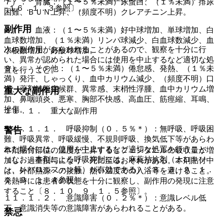
７）． 腎臓：（１〜５％未満）尿蛋白、（１％未満）排尿
−１６．１．３参照〕。
困難、ＢＵＮ上昇、（頻度不明）クレアチニン上昇。
副作用
８）． 血液：（１〜５％未満）好中球増加、単球増加、白
血球数増加、（１％未満）リンパ球減少、白血球数減少、血
次の副作用があらわれることがあるので、観察を十分に行
小板数増加、好酸球増加。
い、異常が認められた場合には使用を中止するなど適切な処
９）． その他：（１〜５％未満）倦怠感、発熱、（１％未
置を行うこと。
満）発汗、しゃっくり、血中カリウム減少、（頻度不明）口
渇、薬剤離脱症候群、異常感、末梢性浮腫、血中カリウム増
重大な副作用
加、鼻咽頭炎、悪寒、胸部不快感、高血圧、筋痙縮、耳鳴、
挫傷。
１１．１． 重大な副作用
１１．１．１． 呼吸抑制（０．５％＊）：無呼吸、呼吸困
警告
難、呼吸異常、呼吸緩慢、不規則呼吸、換気低下等があらわ
れた場合には、使用を中止するなど適切な処置を行うこと
本剤貼付部位の温度が上昇するとフェンタニルの吸収量が増
（なお、本剤による呼吸抑制には、麻薬拮抗剤（ナロキソ
加し、過量投与になり、死に至るおそれがある。本剤貼付中
ン、レバロルファン等）が有効である）〔８．３、９．１．
は、外部熱源への接触、熱い温度での入浴等を避けること。
１、９．１．４参照〕。
発熱時には患者の状態を十分に観察し、副作用の発現に注意
すること〔８．１０、９．１．５参照〕。
１１．１．２． 意識障害（０．２％＊）：意識レベル低
下、意識消失等の意識障害があらわれることがある。
禁忌