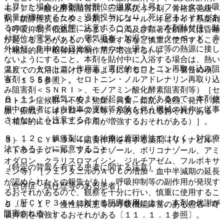
上昇した場合、本剤貼付部位の温度が上昇しフェンタニル吸
モノアミン酸化酵素阻害剤、三環系抗うつ剤、骨格筋弛緩
収量が増加するため、過量投与になり、死に至るおそれがあ
剤、鎮静性抗ヒスタミン剤、アルコール、オピオイド系薬剤
るので、患者の状態に注意すること。また、本剤貼付後、貼
［呼吸抑制、低血圧、めまい、口渇及び顕著な鎮静又は昏睡
付部位が電気パッド、電気毛布、加温ウォーターベッド、赤
が起こることがあるので、減量するなど慎重に使用すること
外線灯、集中的な日光浴、サウナ、湯たんぽ等の熱源に接し
（相加的に中枢神経抑制作用が増強する）］。
ないようにすること。本剤を貼付中に入浴する場合は、熱い
２）． セロトニン作用薬（選択的セロトニン再取り込み阻
温度での入浴は避けさせるようにすること〔１．警告の項、
害剤＜ＳＳＲＩ＞、セロトニン・ノルアドレナリン再取り込
９．１．５参照〕。
み阻害剤＜ＳＮＲＩ＞、モノアミン酸化酵素阻害剤等）［セ
８．１１． 眠気、めまいが起こることがあるので、本剤使
ロトニン症候群（不安、焦燥、興奮、錯乱、発熱、発汗、頻
用中の患者には自動車の運転等危険を伴う機械の操作に従事
脈、振戦、ミオクローヌス等）があらわれるおそれがある
させないよう注意すること。
（相加的にセロトニン作用が増強するおそれがある）］。
８．１２． 鎮痛剤による治療は原因療法ではなく、対症療
３）． ＣＹＰ３Ａ４阻害作用を有する薬剤（リトナビル、
法であることに留意すること。
イトラコナゾール、フルコナゾール、ボリコナゾール、アミ
オダロン、クラリスロマイシン、ジルチアゼム、フルボキサ
（特定の背景を有する患者に関する注意）
ミン等）［フェンタニルのＡＵＣの増加・血中半減期の延長
が認められたとの報告があり、呼吸抑制等の副作用が発現す
（合併症・既往歴等のある患者）
るおそれがあるので、観察を十分に行い、慎重に使用するこ
と（肝ＣＹＰ３Ａ４に対する阻害作用により、本剤の代謝が
９．１．１． 慢性肺疾患等の呼吸機能障害のある患者：呼
阻害される）］。
吸抑制を増強するおそれがある〔１１．１．１参照〕。