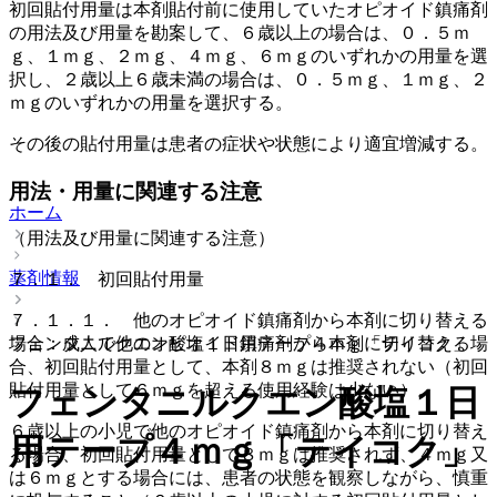
初回貼付用量は本剤貼付前に使用していたオピオイド鎮痛剤
の用法及び用量を勘案して、６歳以上の場合は、０．５ｍ
ｇ、１ｍｇ、２ｍｇ、４ｍｇ、６ｍｇのいずれかの用量を選
択し、２歳以上６歳未満の場合は、０．５ｍｇ、１ｍｇ、２
ｍｇのいずれかの用量を選択する。
その後の貼付用量は患者の症状や状態により適宜増減する。
用法・用量に関連する注意
ホーム
（用法及び用量に関連する注意）
薬剤情報
７．１． 初回貼付用量
７．１．１． 他のオピオイド鎮痛剤から本剤に切り替える
場合：成人で他のオピオイド鎮痛剤から本剤に切り替える場
フェンタニルクエン酸塩１日用テープ４ｍｇ「テイコク」
合、初回貼付用量として、本剤８ｍｇは推奨されない（初回
貼付用量として６ｍｇを超える使用経験は少ない）。
フェンタニルクエン酸塩１日
６歳以上の小児で他のオピオイド鎮痛剤から本剤に切り替え
用テープ４ｍｇ「テイコク」
る場合、初回貼付用量として８ｍｇは推奨されず、４ｍｇ又
は６ｍｇとする場合には、患者の状態を観察しながら、慎重