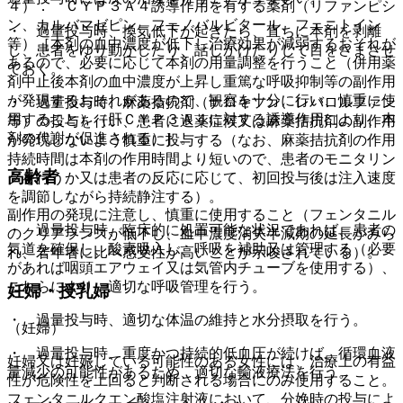
４）． ＣＹＰ３Ａ４誘導作用を有する薬剤（リファンピシ
ン、カルバマゼピン、フェノバルビタール、フェニトイン
・ 過量投与時、換気低下が起きたら、直ちに本剤を剥離
等）［本剤の血中濃度が低下し治療効果が減弱するおそれが
し、患者をゆり動かしたり、話しかけたりして目をさまさせ
あるので、必要に応じて本剤の用量調整を行うこと（併用薬
ておく。
剤中止後本剤の血中濃度が上昇し重篤な呼吸抑制等の副作用
が発現するおそれがあるので、観察を十分に行い、慎重に使
・ 過量投与時、麻薬拮抗剤（ナロキソン、レバロルファン
用すること）（肝ＣＹＰ３Ａ４に対する誘導作用により、本
等）の投与を行い、患者に退薬症候又は麻薬拮抗剤の副作用
剤の代謝が促進される）］。
が発現しないよう慎重に投与する（なお、麻薬拮抗剤の作用
持続時間は本剤の作用時間より短いので、患者のモニタリン
高齢者
グを行うか又は患者の反応に応じて、初回投与後は注入速度
を調節しながら持続静注する）。
副作用の発現に注意し、慎重に使用すること（フェンタニル
・ 過量投与時、臨床的に処置可能な状況であれば、患者の
のクリアランスが低下し、血中濃度消失半減期の延長がみら
気道を確保し、酸素吸入し、呼吸を補助又は管理する（必要
れ、若年者に比べ感受性が高いことが示唆されている）。
があれば咽頭エアウェイ又は気管内チューブを使用する）、
これらにより、適切な呼吸管理を行う。
妊婦・授乳婦
・ 過量投与時、適切な体温の維持と水分摂取を行う。
（妊婦）
・ 過量投与時、重度かつ持続的低血圧が続けば、循環血液
妊婦又は妊娠している可能性のある女性には、治療上の有益
量減少の可能性があるため、適切な輸液療法を行う。
性が危険性を上回ると判断される場合にのみ使用すること。
フェンタニルクエン酸塩注射液において、分娩時の投与によ