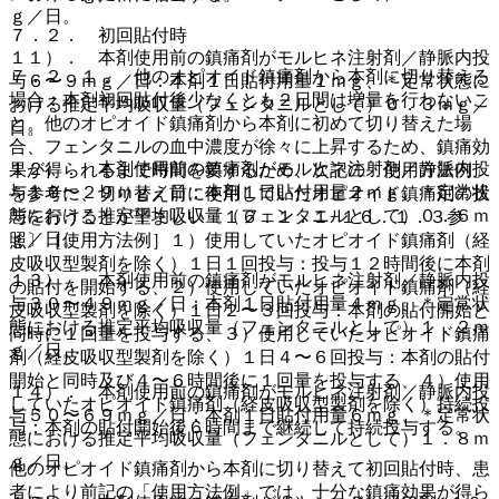
ｇ／日。
７．２． 初回貼付時
１１）． 本剤使用前の鎮痛剤がモルヒネ注射剤／静脈内投
７．２．１． 他のオピオイド鎮痛剤から本剤に切り替える
与６〜９ｍｇ／日：本剤１日貼付用量１ｍｇ、＊定常状態に
場合：本剤初回貼付後少なくとも２日間は増量を行わないこ
おける推定平均吸収量（フェンタニルとして）０．３ｍｇ／
と。他のオピオイド鎮痛剤から本剤に初めて切り替えた場
日。
合、フェンタニルの血中濃度が徐々に上昇するため、鎮痛効
１２）． 本剤使用前の鎮痛剤がモルヒネ注射剤／静脈内投
果が得られるまで時間を要するため、次記の「使用方法例」
与１０〜２９ｍｇ／日：本剤１日貼付用量２ｍｇ、＊定常状
を参考に、切り替え前に使用していたオピオイド鎮痛剤の投
態における推定平均吸収量（フェンタニルとして）０．６ｍ
与を行うことが望ましい〔１６．１．１−１６．１．３参
ｇ／日。
照〕［使用方法例］１）使用していたオピオイド鎮痛剤（経
皮吸収型製剤を除く）１日１回投与：投与１２時間後に本剤
１３）． 本剤使用前の鎮痛剤がモルヒネ注射剤／静脈内投
の貼付を開始する、２）使用していたオピオイド鎮痛剤（経
与３０〜４９ｍｇ／日：本剤１日貼付用量４ｍｇ、＊定常状
皮吸収型製剤を除く）１日２〜３回投与：本剤の貼付開始と
態における推定平均吸収量（フェンタニルとして）１．２ｍ
同時に１回量を投与する、３）使用していたオピオイド鎮痛
ｇ／日。
剤（経皮吸収型製剤を除く）１日４〜６回投与：本剤の貼付
開始と同時及び４〜６時間後に１回量を投与する、４）使用
１４）． 本剤使用前の鎮痛剤がモルヒネ注射剤／静脈内投
していたオピオイド鎮痛剤（経皮吸収型製剤を除く）持続投
与５０〜６９ｍｇ／日：本剤１日貼付用量６ｍｇ、＊定常状
与：本剤の貼付開始後６時間まで継続して持続投与する。
態における推定平均吸収量（フェンタニルとして）１．８ｍ
ｇ／日。
他のオピオイド鎮痛剤から本剤に切り替えて初回貼付時、患
者により前記の「使用方法例」では、十分な鎮痛効果が得ら