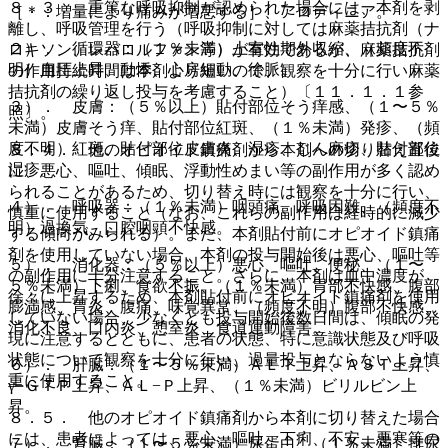
８．３． 重篤な呼吸抑制が認められた場合には、本剤を剥
［＊：増量により痛みが増悪する］、アロディニア。
離し、呼吸管理を行う（呼吸抑制に対しては麻薬拮抗剤（ナ
２）． 循環器：（１％未満）上室性期外収縮、（頻度不
ロキソン、レバロルファン等）が有効であるが、麻薬拮抗剤
明）血圧上昇、動悸、心房細動、徐脈。
の作用持続時間は本剤より短いので、観察を十分に行い麻薬
拮抗剤の繰り返し投与を考慮すること）〔１１．１．１参
３）． 皮膚：（５％以上）貼付部位そう痒感、（１〜５％
照〕。
未満）皮膚そう痒、貼付部位紅斑、（１％未満）発疹、（頻
度不明）紅斑、貼付部位皮膚炎、湿疹、じん麻疹、貼付部位
８．４． 他のオピオイド鎮痛剤から本剤への切り替え直後
湿疹。
に、悪心、嘔吐、傾眠、浮動性めまい等の副作用が多く認め
られることがあるため、切り替え時には観察を十分に行い、
４）． 呼吸器：（１％未満）咽頭痛、呼吸困難、（頻度不
慎重に使用すること（なお、これらの副作用は経時的に減少
明）過換気、口腔咽頭不快感。
する傾向がみられる）。また、本剤貼付前にオピオイド鎮痛
剤を使用していない場合、本剤の投与開始後は悪心、嘔吐等
５）． 消化器：（５％以上）悪心、嘔吐、便秘、（１〜
の副作用に十分注意すること。さらに、本剤は血中濃度が
５％未満）下痢、食欲不振、（１％未満）胃部不快感、腹部
徐々に上昇するため、本剤貼付前にオピオイド鎮痛剤を使用
膨満感、胃炎、腹痛、味覚異常、（頻度不明）腹部不快感、
していない場合、少なくとも投与開始後数日間は、傾眠の発
消化不良、口内炎、憩室炎、食道運動障害。
現に注意するとともに、患者の状態、特に意識状態及び呼吸
状態について観察を十分に行い、過量投与とならないよう慎
６）． 肝臓：（１〜５％未満）ＡＬＴ上昇、ＡＳＴ上昇、
重に使用すること。
γ−ＧＴＰ上昇、ＡＬ−Ｐ上昇、（１％未満）ビリルビン上
昇。
８．５． 他のオピオイド鎮痛剤から本剤に切り替えた場合
には、患者によっては、悪心、嘔吐、下痢、不安、悪寒等の
７）． 腎臓：（１〜５％未満）尿蛋白、（１％未満）排尿