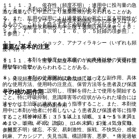
１１．１．３． 依存性（頻度不明）：連用中に投与量の急
２．１． 本剤の成分に対し過敏症のある患者。
激な減量ないし中止により退薬症候があらわれることがあ
る。また、乱用や誤用により過量投与や死亡に至る可能性が
２．２． ナルメフェン塩酸塩水和物投与中の患者又はナル
あるので、これらを防止するため観察を十分行うこと〔８．
メフェン塩酸塩水和物投与中止後１週間以内の患者〔１０．
５、８．７、８．８、９．１．６、９．５妊婦の項参照〕。
１参照〕。
１１．１．４． ショック、アナフィラキシー（いずれも頻
重要な基本的注意
度不明）。
８．１． 本剤を中等度から高度のがん疼痛以外の管理に使
１１．１．５． 痙攣（頻度不明）：間代性痙攣、大発作型
用しないこと。
痙攣等の痙攣があらわれることがある。
８．２． 本剤の使用開始にあたっては、主な副作用、具体
＊）発現頻度はがん疼痛の試験成績に基づく。
的な使用方法、使用時の注意点、保管方法等を患者及び保護
者等に対して十分に説明し、理解を得た上で使用を開始する
その他の副作用
こと。特に呼吸抑制、意識障害等の症状がみられた場合には
速やかに主治医に連絡するよう指導すること。また、本剤使
１１．２． その他の副作用
用中に本剤が他者に付着しないよう患者及び保護者等に指導
１）． 精神神経系：（５％以上）傾眠、（１〜５％未満）
すること〔１４．１．３、１４．１．６、１４．１．７、１
めまい、頭痛、不眠、譫妄、（１％未満）幻覚、気分変動、
４．２．１−１４．２．１０、１４．３．１−１４．３．３
（頻度不明）健忘、不安、易刺激性、振戦、不快気分、感覚
参照〕。
鈍麻、アカシジア、失見当識、構語障害、悪夢、＊痛覚過敏