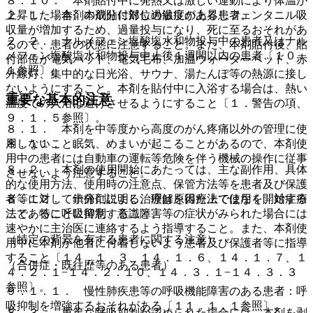
８．１０． 本剤貼付中に発熱又は激しい運動により体温が
２．１． 本剤の成分に対し過敏症のある患者。
上昇した場合、本剤貼付部位の温度が上昇しフェンタニル吸
収量が増加するため、過量投与になり、死に至るおそれがあ
２．２． ナルメフェン塩酸塩水和物投与中の患者又はナル
るので、患者の状態に注意すること。また、本剤貼付後、貼
メフェン塩酸塩水和物投与中止後１週間以内の患者〔１０．
付部位が電気パッド、電気毛布、加温ウォーターベッド、赤
１参照〕。
外線灯、集中的な日光浴、サウナ、湯たんぽ等の熱源に接し
ないようにすること。本剤を貼付中に入浴する場合は、熱い
重要な基本的注意
温度での入浴は避けさせるようにすること〔１．警告の項、
９．１．５参照〕。
８．１． 本剤を中等度から高度のがん疼痛以外の管理に使
用しないこと。
８．１１． 眠気、めまいが起こることがあるので、本剤使
用中の患者には自動車の運転等危険を伴う機械の操作に従事
８．２． 本剤の使用開始にあたっては、主な副作用、具体
させないよう注意すること。
的な使用方法、使用時の注意点、保管方法等を患者及び保護
者等に対して十分に説明し、理解を得た上で使用を開始する
８．１２． 鎮痛剤による治療は原因療法ではなく、対症療
こと。特に呼吸抑制、意識障害等の症状がみられた場合には
法であることに留意すること。
速やかに主治医に連絡するよう指導すること。また、本剤使
（特定の背景を有する患者に関する注意）
用中に本剤が他者に付着しないよう患者及び保護者等に指導
すること〔１４．１．３、１４．１．６、１４．１．７、１
（合併症・既往歴等のある患者）
４．２．１−１４．２．１０、１４．３．１−１４．３．３
参照〕。
９．１．１． 慢性肺疾患等の呼吸機能障害のある患者：呼
吸抑制を増強するおそれがある〔１１．１．１参照〕。
８．３． 重篤な呼吸抑制が認められた場合には、本剤を剥