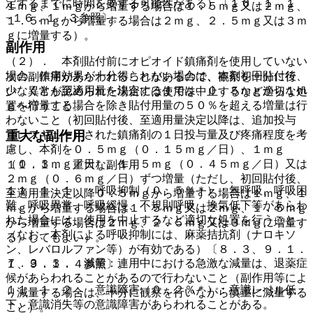
定するまでに時間を要する可能性がある）〔１６．１．１
１ｍｇ、１ｍｇから増量する場合は１．５ｍｇ又は２ｍｇ、
−１６．１．３参照〕。
１．５ｍｇから増量する場合は２ｍｇ、２．５ｍｇ又は３ｍ
ｇに増量する）。
副作用
（２）． 本剤貼付前にオピオイド鎮痛剤を使用していない
場合：鎮痛効果が十分得られない場合は、本剤初回貼付後、
次の副作用があらわれることがあるので、観察を十分に行
少なくとも至適用量を決定するまでは、０．５ｍｇから１ｍ
い、異常が認められた場合には使用を中止するなど適切な処
ｇへ増量する場合を除き貼付用量の５０％を超える増量は行
置を行うこと。
わないこと（初回貼付後、至適用量決定以降は、追加投与
（レスキュー）された鎮痛剤の１日投与量及び疼痛程度を考
重大な副作用
慮し、本剤を０．５ｍｇ（０．１５ｍｇ／日）、１ｍｇ
（０．３ｍｇ／日）、１．５ｍｇ（０．４５ｍｇ／日）又は
１１．１． 重大な副作用
２ｍｇ（０．６ｍｇ／日）ずつ増量（ただし、初回貼付後、
１１．１．１． 呼吸抑制（０．５％＊）：無呼吸、呼吸困
至適用量決定以降０．５ｍｇから増量する場合は１ｍｇ、１
難、呼吸異常、呼吸緩慢、不規則呼吸、換気低下等があらわ
ｍｇから増量する場合は１．５ｍｇ又は２ｍｇ、１．５ｍｇ
れた場合には、使用を中止するなど適切な処置を行うこと
から増量する場合は２ｍｇ、２．５ｍｇ又は３ｍｇに増量す
（なお、本剤による呼吸抑制には、麻薬拮抗剤（ナロキソ
る）してもよい）。
ン、レバロルファン等）が有効である）〔８．３、９．１．
７．３．３． 減量：連用中における急激な減量は、退薬症
１、９．１．４参照〕。
候があらわれることがあるので行わないこと（副作用等によ
１１．１．２． 意識障害（０．２％＊）：意識レベル低
り減量する場合は、十分に観察を行いながら慎重に減量する
下、意識消失等の意識障害があらわれることがある。
こと）。