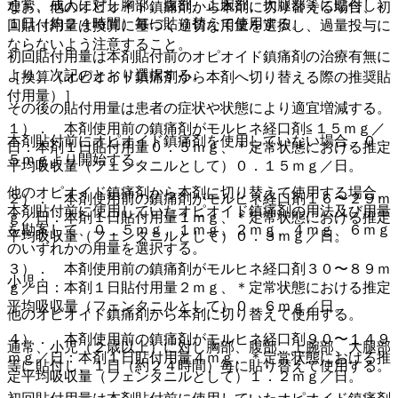
通常、成人に対し胸部、腹部、上腕部、大腿部等に貼付し、
なお、他のオピオイド鎮痛剤から本剤に切り替える場合、初
１日（約２４時間）毎に貼り替えて使用する。
回貼付用量は換算に基づく適切な用量を選択し、過量投与に
ならないよう注意すること。
初回貼付用量は本剤貼付前のオピオイド鎮痛剤の治療有無に
より、次記のとおり選択する。
［換算（オピオイド鎮痛剤から本剤へ切り替える際の推奨貼
付用量）］
その後の貼付用量は患者の症状や状態により適宜増減する。
１）． 本剤使用前の鎮痛剤がモルヒネ経口剤≦１５ｍｇ／
本剤貼付前にオピオイド鎮痛剤を使用していない場合、０．
日：本剤１日貼付用量０．５ｍｇ、＊定常状態における推定
５ｍｇより開始する。
平均吸収量（フェンタニルとして）０．１５ｍｇ／日。
他のオピオイド鎮痛剤から本剤に切り替えて使用する場合、
２）． 本剤使用前の鎮痛剤がモルヒネ経口剤１６〜２９ｍ
本剤貼付前に使用していたオピオイド鎮痛剤の用法及び用量
ｇ／日：本剤１日貼付用量１ｍｇ、＊定常状態における推定
を勘案して、０．５ｍｇ、１ｍｇ、２ｍｇ、４ｍｇ、６ｍｇ
平均吸収量（フェンタニルとして）０．３ｍｇ／日。
のいずれかの用量を選択する。
３）． 本剤使用前の鎮痛剤がモルヒネ経口剤３０〜８９ｍ
小児：
ｇ／日：本剤１日貼付用量２ｍｇ、＊定常状態における推定
平均吸収量（フェンタニルとして）０．６ｍｇ／日。
他のオピオイド鎮痛剤から本剤に切り替えて使用する。
４）． 本剤使用前の鎮痛剤がモルヒネ経口剤９０〜１４９
通常、小児（２歳以上）に対し胸部、腹部、上腕部、大腿部
ｍｇ／日：本剤１日貼付用量４ｍｇ、＊定常状態における推
等に貼付し、１日（約２４時間）毎に貼り替えて使用する。
定平均吸収量（フェンタニルとして）１．２ｍｇ／日。