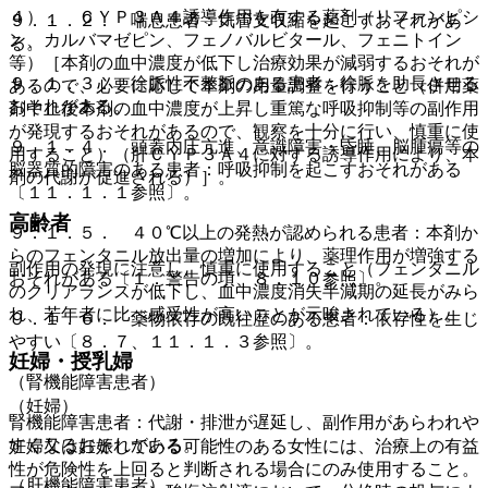
４）． ＣＹＰ３Ａ４誘導作用を有する薬剤（リファンピシ
９．１．２． 喘息患者：気管支収縮を起こすおそれがあ
ン、カルバマゼピン、フェノバルビタール、フェニトイン
る。
等）［本剤の血中濃度が低下し治療効果が減弱するおそれが
９．１．３． 徐脈性不整脈のある患者：徐脈を助長させる
あるので、必要に応じて本剤の用量調整を行うこと（併用薬
おそれがある。
剤中止後本剤の血中濃度が上昇し重篤な呼吸抑制等の副作用
が発現するおそれがあるので、観察を十分に行い、慎重に使
９．１．４． 頭蓋内圧亢進、意識障害・昏睡、脳腫瘍等の
用すること）（肝ＣＹＰ３Ａ４に対する誘導作用により、本
脳器質的障害のある患者：呼吸抑制を起こすおそれがある
剤の代謝が促進される）］。
〔１１．１．１参照〕。
高齢者
９．１．５． ４０℃以上の発熱が認められる患者：本剤か
らのフェンタニル放出量の増加により、薬理作用が増強する
副作用の発現に注意し、慎重に使用すること（フェンタニル
おそれがある〔１．警告の項、８．１０参照〕。
のクリアランスが低下し、血中濃度消失半減期の延長がみら
れ、若年者に比べ感受性が高いことが示唆されている）。
９．１．６． 薬物依存の既往歴のある患者：依存性を生じ
やすい〔８．７、１１．１．３参照〕。
妊婦・授乳婦
（腎機能障害患者）
（妊婦）
腎機能障害患者：代謝・排泄が遅延し、副作用があらわれや
すくなるおそれがある。
妊婦又は妊娠している可能性のある女性には、治療上の有益
性が危険性を上回ると判断される場合にのみ使用すること。
（肝機能障害患者）