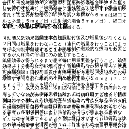
非オピオイド鎮痛剤で治療困難な次記における鎮痛（ただ
合は１日投与量の１／６量を、注射剤の場合は１／１２量を
し、他のオピオイド鎮痛剤から切り替えて使用する場合に限
目安として投与し、この場合、速効性のオピオイド鎮痛剤を
る）：中等度から高度の疼痛を伴う各種がん。
使用することが望ましい）、なお、本剤０．５ｍｇは経口モ
ルヒネ量１５ｍｇ／日（注射剤の場合５ｍｇ／日）、経口オ
効能・効果に関連する注意
キシコドン量１０ｍｇ／日に相当する。
７．３．２． 増量：本剤初回貼付後及び増量後少なくとも
（効能又は効果に関連する注意）
２日間は増量を行わないこと（連日の増量を行うことによっ
５．１． 本剤はオピオイド鎮痛剤の継続的な投与を必要と
て呼吸抑制が発現することがある）。
するがん疼痛の管理にのみ使用すること。
鎮痛効果が得られるまで患者毎に用量調整を行うこと。鎮痛
５．２． 本剤を他のオピオイド鎮痛剤から切り替えて使用
効果が十分得られない場合は、追加投与（レスキュー）され
する場合は、他のオピオイド鎮痛剤が一定期間投与され、忍
た鎮痛剤の１日投与量及び疼痛程度を考慮し、次記のとおり
容性が確認された患者に本剤を使用すること。
増量する（なお、本剤の１回の貼付用量が２４ｍｇ（７．２
ｍｇ／日）を超える場合は、他の方法を考慮すること）。
５．３． 成人の場合、本剤貼付前にオピオイド鎮痛剤を使
用していないがん疼痛患者に対しては、経口オピオイド鎮痛
（１）． 他のオピオイド鎮痛剤から切り替える場合：鎮痛
剤に比べ本剤による治療が有益であると考えられる場合（経
効果が十分得られない場合は、追加投与（レスキュー）され
口投与が困難な患者、経口剤による副作用発現のおそれがあ
た鎮痛剤の１日投与量及び疼痛程度を考慮し、本剤を０．５
る患者、多剤併用等により貼付剤の投与が望まれる患者な
ｍｇ（０．１５ｍｇ／日）、１ｍｇ（０．３ｍｇ／日）、
ど）にのみ使用すること（本剤は経口オピオイド鎮痛剤に比
１．５ｍｇ（０．４５ｍｇ／日）又は２ｍｇ（０．６ｍｇ／
べ有効成分の血中濃度が徐々に上昇するため、至適用量を決
日）ずつ増量する（ただし、０．５ｍｇから増量する場合は