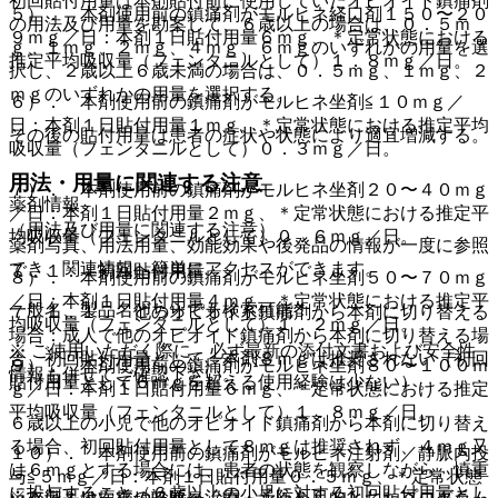
初回貼付用量は本剤貼付前に使用していたオピオイド鎮痛剤
５）． 本剤使用前の鎮痛剤がモルヒネ経口剤１５０〜２０
の用法及び用量を勘案して、６歳以上の場合は、０．５ｍ
９ｍｇ／日：本剤１日貼付用量６ｍｇ、＊定常状態における
ｇ、１ｍｇ、２ｍｇ、４ｍｇ、６ｍｇのいずれかの用量を選
推定平均吸収量（フェンタニルとして）１．８ｍｇ／日。
択し、２歳以上６歳未満の場合は、０．５ｍｇ、１ｍｇ、２
ｍｇのいずれかの用量を選択する。
６）． 本剤使用前の鎮痛剤がモルヒネ坐剤≦１０ｍｇ／
日：本剤１日貼付用量１ｍｇ、＊定常状態における推定平均
その後の貼付用量は患者の症状や状態により適宜増減する。
吸収量（フェンタニルとして）０．３ｍｇ／日。
用法・用量に関連する注意
７）． 本剤使用前の鎮痛剤がモルヒネ坐剤２０〜４０ｍｇ
薬剤情報
／日：本剤１日貼付用量２ｍｇ、＊定常状態における推定平
（用法及び用量に関連する注意）
均吸収量（フェンタニルとして）０．６ｍｇ／日。
薬剤写真、用法用量、効能効果や後発品の情報が一度に参照
でき、関連情報へ簡単にアクセスができます。
７．１． 初回貼付用量
８）． 本剤使用前の鎮痛剤がモルヒネ坐剤５０〜７０ｍｇ
／日：本剤１日貼付用量４ｍｇ、＊定常状態における推定平
一般名、製品名どちらでも検索可能！
７．１．１． 他のオピオイド鎮痛剤から本剤に切り替える
均吸収量（フェンタニルとして）１．２ｍｇ／日。
場合：成人で他のオピオイド鎮痛剤から本剤に切り替える場
※ ご使用いただく際に、必ず最新の添付文書および安全性
合、初回貼付用量として、本剤８ｍｇは推奨されない（初回
９）． 本剤使用前の鎮痛剤がモルヒネ坐剤８０〜１００ｍ
情報も併せてご確認下さい。
貼付用量として６ｍｇを超える使用経験は少ない）。
ｇ／日：本剤１日貼付用量６ｍｇ、＊定常状態における推定
平均吸収量（フェンタニルとして）１．８ｍｇ／日。
６歳以上の小児で他のオピオイド鎮痛剤から本剤に切り替え
る場合、初回貼付用量として８ｍｇは推奨されず、４ｍｇ又
１０）． 本剤使用前の鎮痛剤がモルヒネ注射剤／静脈内投
は６ｍｇとする場合には、患者の状態を観察しながら、慎重
与≦５ｍｇ／日：本剤１日貼付用量０．５ｍｇ、＊定常状態
に投与すること（６歳以上の小児に対する初回貼付用量とし
※本製品は疾病の診断・治療・予防を目的としたプログラム