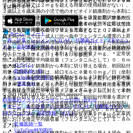
における推定平均吸収量（フェンタニルとして）０．１５ｍ
て、臨床試験では２ｍｇを超える用量の使用経験がない）。
ではありません。
ｇ／日。
２歳以上６歳未満の小児で他のオピオイド鎮痛剤から本剤に
切り替える場合、初回貼付用量は換算を目安に選択するが、
１１）． 本剤使用前の鎮痛剤がモルヒネ注射剤／静脈内投
２ｍｇを超える用量は推奨されず、患者の状態等に応じて換
与６〜９ｍｇ／日：本剤１日貼付用量１ｍｇ、＊定常状態に
算よりも低い用量への切り替えも考慮すること（２歳以上６
おける推定平均吸収量（フェンタニルとして）０．３ｍｇ／
ホーム
ノート
歳未満の小児では、成人に比べ血中フェンタニル濃度の上昇
日。
表・計算
レジメン
CTCAE
抗菌薬ガイド
ERマニュ
及び傾眠の発現割合の増加が認められており、また初回貼付
アル
薬剤情報
ポスト
１２）． 本剤使用前の鎮痛剤がモルヒネ注射剤／静脈内投
用量として、臨床試験では２ｍｇを超える用量の使用経験が
与１０〜２９ｍｇ／日：本剤１日貼付用量２ｍｇ、＊定常状
ない）〔９．７．１、１６．６．１参照〕。
新規登録
態における推定平均吸収量（フェンタニルとして）０．６ｍ
ログイン
他のオピオイド鎮痛剤から本剤に切り替える場合、初回貼付
ｇ／日。
監修医師一覧
用量を選択する換算は、経口モルヒネ量６０ｍｇ／日（坐剤
１３）． 本剤使用前の鎮痛剤がモルヒネ注射剤／静脈内投
UpToDate特別割引
の場合３０ｍｇ／日、注射の場合２０ｍｇ／日）に対して本
与３０〜４９ｍｇ／日：本剤１日貼付用量４ｍｇ、＊定常状
運営会社
剤２ｍｇへ切り替えるものとして設定、初回貼付用量を選択
態における推定平均吸収量（フェンタニルとして）１．２ｍ
する換算は、経口オキシコドン量４０ｍｇ／日に対して本剤
© 2021 HOKUTO Inc. All rights reserved.
ｇ／日。
２ｍｇへ切り替えるものとして設定、初回貼付用量を選択す
利用規約
プライバシーポリシー
お問い合わせ
る換算は、フェンタニル経皮吸収型製剤（３日貼付型製剤）
ホーム
表・計算
レジメン
CTCAE
抗菌薬ガイド
１４）． 本剤使用前の鎮痛剤がモルヒネ注射剤／静脈内投
４．２ｍｇ（２５μｇ／ｈｒ；フェンタニル０．６ｍｇ／
与５０〜６９ｍｇ／日：本剤１日貼付用量６ｍｇ、＊定常状
ERマニュアル
薬剤情報
ポスト
日）に対して本剤２ｍｇへ切り替えるものとして設定してい
態における推定平均吸収量（フェンタニルとして）１．８ｍ
る。
監修医師一覧
ｇ／日。
UpToDate特別割引
なお、他のオピオイド鎮痛剤から本剤に切り替える場合、初