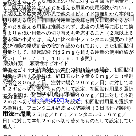
に投与すること（６歳以上の小児に対する初回貼付用量とし
麻薬性オピオイド
て、臨床試験では２ｍｇを超える用量の使用経験がない）。
2026年03月改訂(第5版)
２歳以上６歳未満の小児で他のオピオイド鎮痛剤から本剤に
薬剤情報
後発品
切り替える場合、初回貼付用量は換算を目安に選択するが、
他
２ｍｇを超える用量は推奨されず、患者の状態等に応じて換
毒
算よりも低い用量への切り替えも考慮すること（２歳以上６
劇
歳未満の小児では、成人に比べ血中フェンタニル濃度の上昇
麻
及び傾眠の発現割合の増加が認められており、また初回貼付
向
用量として、臨床試験では２ｍｇを超える用量の使用経験が
覚
ない）〔９．７．１、１６．６．１参照〕。
薬効分類
麻薬性オピオイド
他のオピオイド鎮痛剤から本剤に切り替える場合、初回貼付
一般名
フェンタニルクエン酸塩4mg貼付剤
用量を選択する換算は、経口モルヒネ量６０ｍｇ／日（坐剤
薬価
856.6
円
の場合３０ｍｇ／日、注射の場合２０ｍｇ／日）に対して本
メーカー
帝國製薬
剤２ｍｇへ切り替えるものとして設定、初回貼付用量を選択
2026年03月改訂(第5版)
する換算は、経口オキシコドン量４０ｍｇ／日に対して本剤
最終更新
添付文書のPDFはこちら
２ｍｇへ切り替えるものとして設定、初回貼付用量を選択す
る換算は、フェンタニル経皮吸収型製剤（３日貼付型製剤）
用法・用量
４．２ｍｇ（２５μｇ／ｈｒ；フェンタニル０．６ｍｇ／
日）に対して本剤２ｍｇへ切り替えるものとして設定してい
成人：
る。