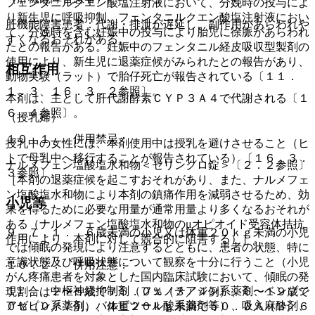
フェンタニルクエン酸塩注射液において、分娩時の投与によ
り新生児に呼吸抑制、フェンタニルクエン酸塩注射液におい
肝機能障害患者：代謝・排泄が遅延し、副作用があらわれや
て、分娩時を含む妊娠中の投与により胎児に徐脈があらわれ
すくなるおそれがある。
たとの報告がある。妊娠中のフェンタニル経皮吸収型製剤の
使用により、新生児に退薬症候がみられたとの報告があり、
相互作用
動物実験（ラット）で胎仔死亡が報告されている〔１１．
１．３、１６．３．２参照〕。
本剤は、主として肝代謝酵素ＣＹＰ３Ａ４で代謝される〔１
６．４参照〕。
（授乳婦）
１０．１． 併用禁忌：
授乳中の女性には、本剤使用中は授乳を避けさせること（ヒ
トで母乳中へ移行することが報告されている）〔１６．３．
ナルメフェン塩酸塩水和物＜セリンクロ錠＞〔２．２参照〕
３参照〕。
［本剤の退薬症候を起こすおそれがあり、また、ナルメフェ
ン塩酸塩水和物により本剤の鎮痛作用を減弱させるため、効
小児等
果を得るために必要な用量が通常用量より多くなるおそれが
ある（ナルメフェン塩酸塩水和物のμオピオイド受容体拮抗
９．７．１． ６歳未満の小児又は体重２０ｋｇ未満の小児
作用により、本剤に対して競合的に阻害する）］。
では傾眠の発現により注意するとともに、患者の状態、特に
意識状態及び呼吸状態について観察を十分に行うこと（小児
１０．２． 併用注意：
がん疼痛患者を対象とした国内臨床試験において、傾眠の発
１）． 中枢神経抑制剤（フェノチアジン系薬剤、ベンゾジ
現割合は２〜５歳で７５．０％（３／４例）、６〜１９歳で
アゼピン系薬剤、バルビツール酸系薬剤等）、吸入麻酔剤、
０％（０／７例）、体重２０ｋｇ未満で５０．０％（３／６