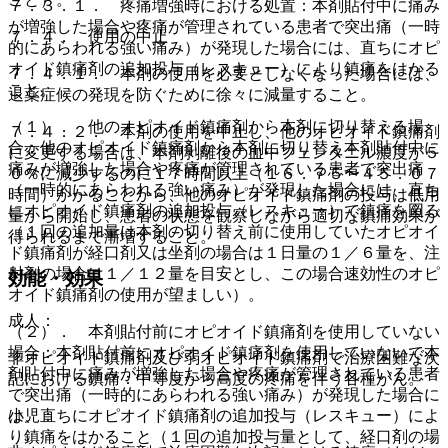
７．３．１． 疼痛増強時における処置：本剤貼付中に痛み
が増強した場合や疼痛が管理されている患者で突出痛（一時
７．４． 使用の中止
的にあらわれる強い痛み）が発現した場合には、直ちにオピ
オイド鎮痛剤の追加投与（レスキュー）により鎮痛をはかる
７．４．１． 本剤の使用を必要としなくなった場合には、
こと。
退薬症候の発現を防ぐために徐々に減量すること。
（１）． 他のオピオイド鎮痛剤から本剤に切り替える場
７．４．２． 本剤の使用を中止し、他のオピオイド鎮痛剤
合：他のオピオイド鎮痛剤から本剤に切り替え本剤貼付中に
に変更する場合は、本剤剥離後の血中フェンタニル濃度が５
痛みが増強した場合や疼痛が管理されている患者で突出痛
０％に減少するのに１７時間以上（１６．７５〜４５．０７
（一時的にあらわれる強い痛み）が発現した場合には、直ち
時間）かかることから、他のオピオイド鎮痛剤の投与は低用
にオピオイド鎮痛剤の追加投与（レスキュー）で鎮痛を図る
量から開始し、患者の状態を観察しながら適切な鎮痛効果が
（１回の追加量は本剤の切り替え前に使用していたオピオイ
得られるまで漸増すること。
ド鎮痛剤が経口剤又は坐剤の場合は１日量の１／６量を、注
射剤の場合は１／１２量を目安とし、この場合速効性のオピ
効能・効果
オイド鎮痛剤の使用が望ましい）。
成人：
（２）． 本剤貼付前にオピオイド鎮痛剤を使用していない
場合：本剤貼付前にオピオイド鎮痛剤を使用していないで本
非オピオイド鎮痛剤及び弱オピオイド鎮痛剤で治療困難な次
剤貼付中に痛みが増強した場合や疼痛が管理されている患者
記における鎮痛：中等度から高度の疼痛を伴う各種がん。
で突出痛（一時的にあらわれる強い痛み）が発現した場合に
は、直ちにオピオイド鎮痛剤の追加投与（レスキュー）によ
小児：
り鎮痛をはかること（１回の追加投与量として、経口剤の場