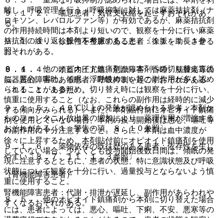
離し、呼吸管理を行う（呼吸抑制に対しては麻薬拮抗剤（ナ
９．１．２． 喘息患者：気管支収縮を起こすおそれがあ
ロキソン、レバロルファン等）が有効であるが、麻薬拮抗剤
る。
の作用持続時間は本剤より短いので、観察を十分に行い麻薬
拮抗剤の繰り返し投与を考慮すること）〔１１．１．１参
９．１．３． 徐脈性不整脈のある患者：徐脈を助長させる
照〕。
おそれがある。
８．４． 他のオピオイド鎮痛剤から本剤への切り替え直後
９．１．４． 頭蓋内圧亢進、意識障害・昏睡、脳腫瘍等の
に、悪心、嘔吐、傾眠、浮動性めまい等の副作用が多く認め
脳器質的障害のある患者：呼吸抑制を起こすおそれがある
られることがあるため、切り替え時には観察を十分に行い、
〔１１．１．１参照〕。
慎重に使用すること（なお、これらの副作用は経時的に減少
９．１．５． ４０℃以上の発熱が認められる患者：本剤か
する傾向がみられる）。また、本剤貼付前にオピオイド鎮痛
らのフェンタニル放出量の増加により、薬理作用が増強する
剤を使用していない場合、本剤の投与開始後は悪心、嘔吐等
おそれがある〔１．警告の項、８．１０参照〕。
の副作用に十分注意すること。さらに、本剤は血中濃度が
徐々に上昇するため、本剤貼付前にオピオイド鎮痛剤を使用
９．１．６． 薬物依存の既往歴のある患者：依存性を生じ
していない場合、少なくとも投与開始後数日間は、傾眠の発
やすい〔８．７、１１．１．３参照〕。
現に注意するとともに、患者の状態、特に意識状態及び呼吸
状態について観察を十分に行い、過量投与とならないよう慎
（腎機能障害患者）
重に使用すること。
腎機能障害患者：代謝・排泄が遅延し、副作用があらわれや
８．５． 他のオピオイド鎮痛剤から本剤に切り替えた場合
すくなるおそれがある。
には、患者によっては、悪心、嘔吐、下痢、不安、悪寒等の