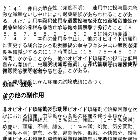
１１．１．３． 依存性（頻度不明）：連用中に投与量の急
７．４． 使用の中止
激な減量ないし中止により退薬症候があらわれることがあ
７．４．１． 本剤の使用を必要としなくなった場合には、
る。また、乱用や誤用により過量投与や死亡に至る可能性が
退薬症候の発現を防ぐために徐々に減量すること。
あるので、これらを防止するため観察を十分行うこと〔８．
５、８．７、８．８、９．１．６、９．５妊婦の項参照〕。
７．４．２． 本剤の使用を中止し、他のオピオイド鎮痛剤
に変更する場合は、本剤剥離後の血中フェンタニル濃度が５
１１．１．４． ショック、アナフィラキシー（いずれも頻
０％に減少するのに１７時間以上（１６．７５〜４５．０７
度不明）。
時間）かかることから、他のオピオイド鎮痛剤の投与は低用
１１．１．５． 痙攣（頻度不明）：間代性痙攣、大発作型
量から開始し、患者の状態を観察しながら適切な鎮痛効果が
痙攣等の痙攣があらわれることがある。
得られるまで漸増すること。
＊）発現頻度はがん疼痛の試験成績に基づく。
効能・効果
その他の副作用
成人：
１１．２． その他の副作用
非オピオイド鎮痛剤及び弱オピオイド鎮痛剤で治療困難な次
記における鎮痛：中等度から高度の疼痛を伴う各種がん。
１）． 精神神経系：（５％以上）傾眠、（１〜５％未満）
めまい、頭痛、不眠、譫妄、（１％未満）幻覚、気分変動、
小児：
（頻度不明）健忘、不安、易刺激性、振戦、不快気分、感覚
非オピオイド鎮痛剤で治療困難な次記における鎮痛（ただ
鈍麻、アカシジア、失見当識、構語障害、悪夢、＊痛覚過敏