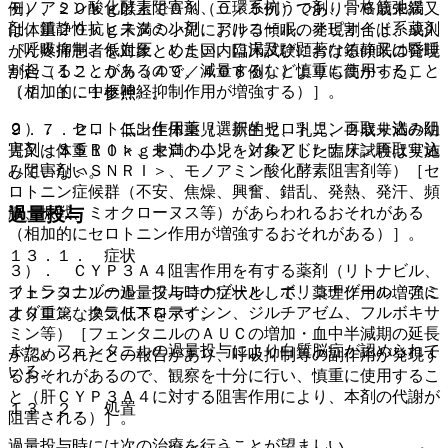
モノアミン酸化酵素阻害剤、三環系抗うつ剤、骨格筋弛緩
例）、２０ｋｇ以上で０％（０／５例）であり、６歳未満又
剤、鎮静性抗ヒスタミン剤、アルコール、オピオイド系薬剤
は体重２０ｋｇ未満の小児における傾眠の発現割合は、成人
［呼吸抑制、低血圧、めまい、口渇及び顕著な鎮静又は昏睡
がん疼痛患者を対象とした国内臨床試験における傾眠の発現
が起こることがあるので、減量するなど慎重に使用すること
割合（１２．０％（４９／４０８例））よりも高かった）
（相加的に中枢神経抑制作用が増強する）］。
〔７．１．１参照〕。
２）． セロトニン作用薬（選択的セロトニン再取り込み阻
９．７．２． 低出生体重児、新生児、乳児、２歳未満の幼
害剤＜ＳＳＲＩ＞、セロトニン・ノルアドレナリン再取り込
児又は体重１０ｋｇ未満の小児を対象とした臨床試験は実施
み阻害剤＜ＳＮＲＩ＞、モノアミン酸化酵素阻害剤等）［セ
していない。
ロトニン症候群（不安、焦燥、興奮、錯乱、発熱、発汗、頻
過量投与
脈、振戦、ミオクローヌス等）があらわれるおそれがある
（相加的にセロトニン作用が増強するおそれがある）］。
１３．１． 症状
３）． ＣＹＰ３Ａ４阻害作用を有する薬剤（リトナビル、
イトラコナゾール、フルコナゾール、ボリコナゾール、アミ
フェンタニルの過量投与時の症状として、薬理作用の増強に
オダロン、クラリスロマイシン、ジルチアゼム、フルボキサ
より重篤な換気低下を示す。
ミン等）［フェンタニルのＡＵＣの増加・血中半減期の延長
また、フェンタニルの過量投与により白質脳症が認められて
が認められたとの報告があり、呼吸抑制等の副作用が発現す
いる。
るおそれがあるので、観察を十分に行い、慎重に使用するこ
と（肝ＣＹＰ３Ａ４に対する阻害作用により、本剤の代謝が
１３．２． 処置
阻害される）］。
過量投与時には次の治療を行うことが望ましい。