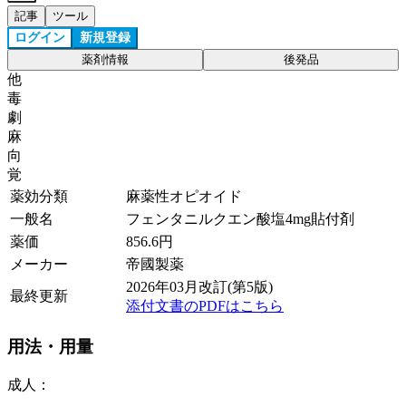
記事
ツール
ログイン
新規登録
薬剤情報
後発品
他
毒
劇
麻
向
覚
薬効分類
麻薬性オピオイド
一般名
フェンタニルクエン酸塩4mg貼付剤
薬価
856.6
円
メーカー
帝國製薬
2026年03月改訂(第5版)
最終更新
添付文書のPDFはこちら
用法・用量
成人：