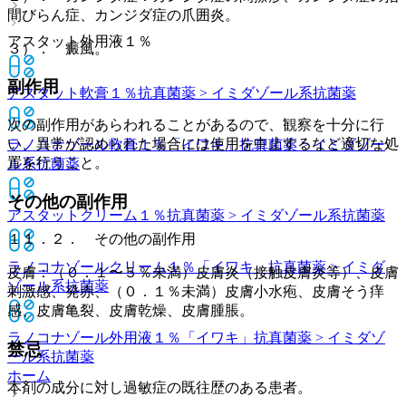
間びらん症、カンジダ症の爪囲炎。
アスタット外用液１％
３）． 癜風。
副作用
アスタット軟膏１％
抗真菌薬 > イミダゾール系抗菌薬
次の副作用があらわれることがあるので、観察を十分に行
い、異常が認められた場合には使用を中止するなど適切な処
ラノコナゾール軟膏１％「イワキ」
抗真菌薬 > イミダゾー
置を行うこと。
ル系抗菌薬
その他の副作用
アスタットクリーム１％
抗真菌薬 > イミダゾール系抗菌薬
１１．２． その他の副作用
ラノコナゾールクリーム１％「イワキ」
抗真菌薬 > イミダ
皮膚：（０．１〜５％未満）皮膚炎（接触皮膚炎等）、皮膚
ゾール系抗菌薬
刺激感、発赤、（０．１％未満）皮膚小水疱、皮膚そう痒
感、皮膚亀裂、皮膚乾燥、皮膚腫脹。
ラノコナゾール外用液１％「イワキ」
抗真菌薬 > イミダゾ
禁忌
ール系抗菌薬
ホーム
本剤の成分に対し過敏症の既往歴のある患者。