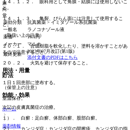
１４．１．２． 眼科用として角膜・結膜には使用しないこ
麻
と。
向
覚
１４．１．３． 亀裂、びらん面には注意して使用するこ
薬効分類
抗真菌薬 > イミダゾール系抗菌薬
と。
一般名
ラノコナゾール液
（取扱い上の注意）
薬価
16.1
円
メーカー
マルホ
２０．１． 合成樹脂を軟化したり、塗料を溶かすことがあ
2023年07月改訂(第1版)
るので注意すること。
最終更新
添付文書のPDFはこちら
２０．２． 火気を避けて保存すること。
用法・用量
貯法
１日１回患部に塗布する。
（保管上の注意）
効能・効果
室温保存。
次記の皮膚真菌症の治療。
ホーム
１）． 白癬：足白癬、体部白癬、股部白癬。
薬剤情報
２）． カンジダ症：カンジダ症の間擦疹、カンジダ症の指