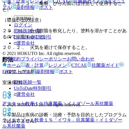
表・計算
レジメン
CTCAE
抗菌薬ガイド
ERマニュ
１４．１．３． 亀裂、びらん面には注意して使用するこ
アル
薬剤情報
ポスト
と。
新規登録
（取扱い上の注意）
ログイン
２０．１． 合成樹脂を軟化したり、塗料を溶かすことがあ
監修医師一覧
るので注意すること。
UpToDate特別割引
運営会社
２０．２． 火気を避けて保存すること。
© 2021 HOKUTO Inc. All rights reserved.
利用規約
プライバシーポリシー
お問い合わせ
貯法
ホーム
表・計算
レジメン
CTCAE
抗菌薬ガイド
ERマニュアル
薬剤情報
ポスト
（保管上の注意）
監修医師一覧
室温保存。
UpToDate特別割引
運営会社
アスタット軟膏１％
抗真菌薬 > イミダゾール系抗菌薬
© 2021 HOKUTO Inc. All rights reserved.
※本製品は疾病の診断・治療・予防を目的としたプログラム
ラノコナゾール軟膏１％「イワキ」
抗真菌薬 > イミダゾー
ではありません。
ル系抗菌薬