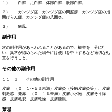
１）． 白癬：足白癬、体部白癬、股部白癬。
２）． カンジダ症：カンジダ症の間擦疹、カンジダ症の指
間びらん症、カンジダ症の爪囲炎。
３）． 癜風。
副作用
次の副作用があらわれることがあるので、観察を十分に行
い、異常が認められた場合には使用を中止するなど適切な処
置を行うこと。
その他の副作用
１１．２． その他の副作用
皮膚：（０．１〜５％未満）皮膚炎（接触皮膚炎等）、皮膚
刺激感、発赤、（０．１％未満）皮膚小水疱、皮膚そう痒
感、皮膚亀裂、皮膚乾燥、皮膚腫脹。
禁忌