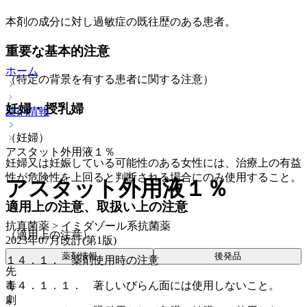
本剤の成分に対し過敏症の既往歴のある患者。
重要な基本的注意
ホーム
（特定の背景を有する患者に関する注意）
妊婦・授乳婦
薬剤情報
（妊婦）
アスタット外用液１％
妊婦又は妊娠している可能性のある女性には、治療上の有益
性が危険性を上回ると判断される場合にのみ使用すること。
アスタット外用液１％
適用上の注意、取扱い上の注意
抗真菌薬 > イミダゾール系抗菌薬
（適用上の注意）
2023年07月改訂(第1版)
薬剤情報
後発品
１４．１． 薬剤使用時の注意
先
毒
１４．１．１． 著しいびらん面には使用しないこと。
劇