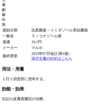
毒
劇
麻
向
覚
薬効分類
抗真菌薬 > イミダゾール系抗菌薬
一般名
ラノコナゾール液
薬価
16.1
円
メーカー
マルホ
2023年07月改訂(第1版)
最終更新
添付文書のPDFはこちら
用法・用量
１日１回患部に塗布する。
効能・効果
次記の皮膚真菌症の治療。