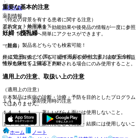
重要な基本的注意
薬剤情報
薬剤情報
（特定の背景を有する患者に関する注意）
アスタット外用液１％
薬剤写真、用法用量、効能効果や後発品の情報が一度に参照
妊婦・授乳婦
でき、関連情報へ簡単にアクセスができます。
一般名、製品名どちらでも検索可能！
（妊婦）
※ ご使用いただく際に、必ず最新の添付文書および安全性
妊婦又は妊娠している可能性のある女性には、治療上の有益
情報も併せてご確認下さい。
性が危険性を上回ると判断される場合にのみ使用すること。
適用上の注意、取扱い上の注意
（適用上の注意）
※本製品は疾病の診断・治療・予防を目的としたプログラム
１４．１． 薬剤使用時の注意
ではありません。
１４．１．１． 著しいびらん面には使用しないこと。
１４．１．２． 眼科用として角膜・結膜には使用しないこ
と。
ホーム
ノート