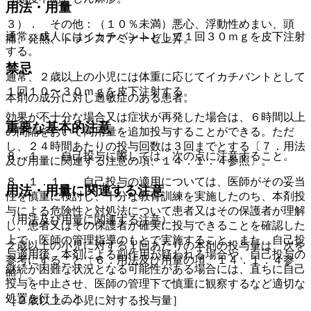
用法・用量
３）． その他：（１０％未満）悪心、浮動性めまい、頭
通常、成人にはイカチバントとして１回３０ｍｇを皮下注射
痛、発熱、トランスアミナーゼ上昇。
する。
禁忌
通常、２歳以上の小児には体重に応じてイカチバントとして
１回１０〜３０ｍｇを皮下注射する。
本剤の成分に対し過敏症のある患者。
効果が不十分な場合又は症状が再発した場合は、６時間以上
重要な基本的注意
の間隔をおいて同用量を追加投与することができる。ただ
し、２４時間あたりの投与回数は３回までとする〔７．用法
８．１． 自己投与に際しては、次の点に注意すること。
及び用量に関連する注意の項、１４．１．４参照〕。
８．１．１． 自己投与の適用については、医師がその妥当
用法・用量に関連する注意
性を慎重に検討し、十分な教育訓練を実施したのち、本剤投
与による危険性と対処法について患者又はその保護者が理解
（用法及び用量に関連する注意）
し、患者又はその保護者が確実に投与できることを確認した
上で、医師の管理指導のもとで実施すること。また、自己投
２歳以上の小児に対する１回あたりの本剤の投与量は、次を
与適用後、本剤による副作用が疑われる場合や、自己投与の
参考にすること〔６．用法及び用量の項、１４．１．４参
継続が困難な状況となる可能性がある場合には、直ちに自己
照〕。
投与を中止させ、医師の管理下で慎重に観察するなど適切な
処置を行うこと。
［２歳以上の小児に対する投与量］