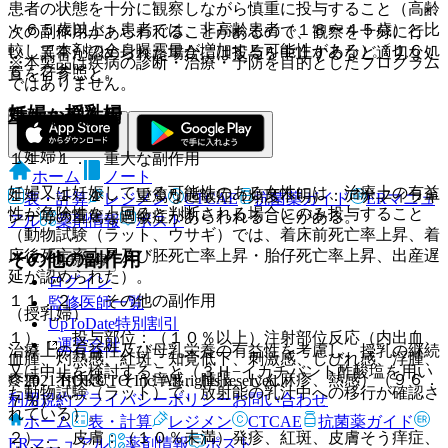
患者の状態を十分に観察しながら慎重に投与すること（高齢
＜６５歳以上＞患者では、非高齢患者（１８〜４５歳）と比
次の副作用があらわれることがあるので、観察を十分に行
較して本剤の全身曝露量が増加する可能性がある）〔１６．
い、異常が認められた場合には投与を中止するなど適切な処
※本製品は疾病の診断・治療・予防を目的としたプログラム
６．２参照〕。
置を行うこと。
ではありません。
妊婦・授乳婦
重大な副作用
（妊婦）
１１．１． 重大な副作用
ホーム
ノート
妊婦又は妊娠している可能性のある女性には、治療上の有益
１１．１．１． 重篤な過敏症（頻度不明）：アナフィラキ
表・計算
レジメン
CTCAE
抗菌薬ガイド
ERマニュ
性が危険性を上回ると判断される場合にのみ投与すること
シー等の重篤な過敏症があらわれることがある。
アル
薬剤情報
ポスト
（動物試験（ラット、ウサギ）では、着床前死亡率上昇、着
床後死亡率上昇及び胚死亡率上昇・胎仔死亡率上昇、出産遅
その他の副作用
新規登録
延が認められた）。
ログイン
１１．２． その他の副作用
監修医師一覧
（授乳婦）
UpToDate特別割引
１）． 投与部位：（１０％以上）注射部位反応（内出血、
運営会社
治療上の有益性及び母乳栄養の有益性を考慮し、授乳の継続
血腫、灼熱感、紅斑、知覚低下、刺激感、しびれ感、浮腫、
又は中止を検討すること（３Ｈ−イカチバント酢酸塩を用い
疼痛、不快感、そう痒感、腫脹、じん麻疹、熱感）（９６．
© 2021 HOKUTO Inc. All rights reserved.
た動物試験（ラット）で、放射能の乳汁中への移行が確認さ
利用規約
プライバシーポリシー
お問い合わせ
７％）。
れている）。
ホーム
表・計算
レジメン
CTCAE
抗菌薬ガイド
２）． 皮膚：（１０％未満）発疹、紅斑、皮膚そう痒症、
ERマニュアル
薬剤情報
ポスト