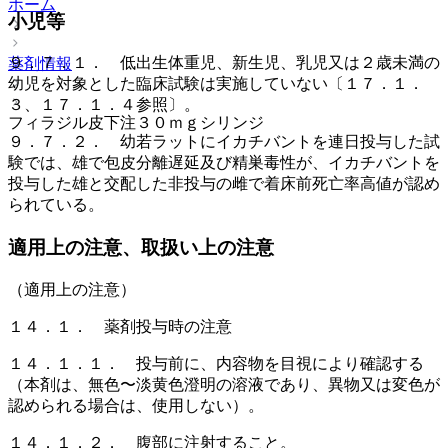
ホーム
小児等
９．７．１． 低出生体重児、新生児、乳児又は２歳未満の
薬剤情報
幼児を対象とした臨床試験は実施していない〔１７．１．
３、１７．１．４参照〕。
フィラジル皮下注３０ｍｇシリンジ
９．７．２． 幼若ラットにイカチバントを連日投与した試
験では、雄で包皮分離遅延及び精巣毒性が、イカチバントを
投与した雄と交配した非投与の雌で着床前死亡率高値が認め
られている。
適用上の注意、取扱い上の注意
（適用上の注意）
１４．１． 薬剤投与時の注意
１４．１．１． 投与前に、内容物を目視により確認する
（本剤は、無色〜淡黄色澄明の溶液であり、異物又は変色が
認められる場合は、使用しない）。
１４．１．２． 腹部に注射すること。