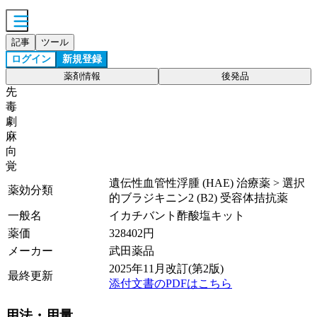
記事
ツール
ログイン
新規登録
薬剤情報
後発品
先
毒
劇
麻
向
覚
遺伝性血管性浮腫 (HAE) 治療薬 > 選択
薬効分類
的ブラジキニン2 (B2) 受容体拮抗薬
一般名
イカチバント酢酸塩キット
薬価
328402
円
メーカー
武田薬品
2025年11月改訂(第2版)
最終更新
添付文書のPDFはこちら
用法・用量