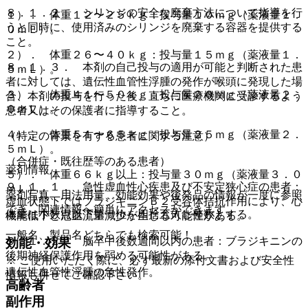
８．１．２． シリンジの安全な廃棄方法について指導を行
１）． 体重１２〜２５ｋｇ：投与量１０ｍｇ（薬液量１．
うと同時に、使用済みのシリンジを廃棄する容器を提供する
０ｍＬ）。
こと。
２）． 体重２６〜４０ｋｇ：投与量１５ｍｇ（薬液量１．
８．１．３． 本剤の自己投与の適用が可能と判断された患
５ｍＬ）。
者に対しては、遺伝性血管性浮腫の発作が喉頭に発現した場
３）． 体重４１〜５０ｋｇ：投与量２０ｍｇ（薬液量２．
合、本剤の投与を行った後、直ちに医療機関に受診するよう
０ｍＬ）。
患者又はその保護者に指導すること。
４）． 体重５１〜６５ｋｇ：投与量２５ｍｇ（薬液量２．
（特定の背景を有する患者に関する注意）
５ｍＬ）。
（合併症・既往歴等のある患者）
薬剤情報
５）． 体重６６ｋｇ以上：投与量３０ｍｇ（薬液量３．０
９．１．１． 急性虚血性心疾患及び不安定狭心症の患者：
ｍＬ）。
薬剤写真、用法用量、効能効果や後発品の情報が一度に参照
虚血状態下ではブラジキニンＢ２受容体拮抗作用により、心
でき、関連情報へ簡単にアクセスができます。
体重は小数点以下第一位を四捨五入し整数とする。
機能低下と冠血流量減少が生じる可能性がある。
一般名、製品名どちらでも検索可能！
９．１．２． 脳卒中後数週間以内の患者：ブラジキニンの
効能・効果
後期神経保護作用を弱める可能性がある。
※ ご使用いただく際に、必ず最新の添付文書および安全性
遺伝性血管性浮腫の急性発作。
情報も併せてご確認下さい。
高齢者
副作用