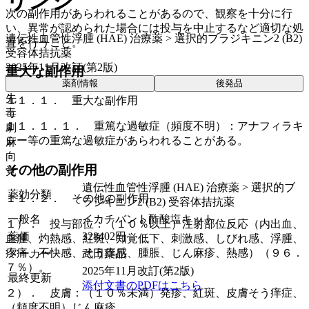
リンジ
次の副作用があらわれることがあるので、観察を十分に行
い、異常が認められた場合には投与を中止するなど適切な処
遺伝性血管性浮腫 (HAE) 治療薬 > 選択的ブラジキニン2 (B2)
置を行うこと。
受容体拮抗薬
2025年11月改訂(第2版)
重大な副作用
薬剤情報
後発品
先
１１．１． 重大な副作用
毒
１１．１．１． 重篤な過敏症（頻度不明）：アナフィラキ
劇
シー等の重篤な過敏症があらわれることがある。
麻
向
その他の副作用
覚
遺伝性血管性浮腫 (HAE) 治療薬 > 選択的ブ
薬効分類
１１．２． その他の副作用
ラジキニン2 (B2) 受容体拮抗薬
一般名
イカチバント酢酸塩キット
１）． 投与部位：（１０％以上）注射部位反応（内出血、
薬価
328402
円
血腫、灼熱感、紅斑、知覚低下、刺激感、しびれ感、浮腫、
疼痛、不快感、そう痒感、腫脹、じん麻疹、熱感）（９６．
メーカー
武田薬品
７％）。
2025年11月改訂(第2版)
最終更新
添付文書のPDFはこちら
２）． 皮膚：（１０％未満）発疹、紅斑、皮膚そう痒症、
（頻度不明）じん麻疹。