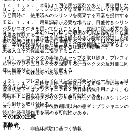
１４．１．３． 本剤は１回使用の製剤であり、再使用しな
８．１．２． シリンジの安全な廃棄方法について指導を行
いこと。
うと同時に、使用済みのシリンジを廃棄する容器を提供する
こと。
１４．１．４． 用量調節が必要な場合は、目盛付きシリン
ジ及びコネクタを用いて行うこととし、次記に従い必要な薬
８．１．３． 本剤の自己投与の適用が可能と判断された患
液量を採取すること。プレフィルドシリンジの残液は、その
者に対しては、遺伝性血管性浮腫の発作が喉頭に発現した場
後の投与に使用せず適切に廃棄すること〔６．用法及び用
合、本剤の投与を行った後、直ちに医療機関に受診するよう
量、７．用法及び用量に関連する注意の項参照〕。
患者又はその保護者に指導すること。
（１）． コネクタの両端のキャップを取り除き、プレフィ
（特定の背景を有する患者に関する注意）
ルドシリンジにコネクタを固定する。コネクタの反対側に同
様に目盛付きシリンジを固定する。
（合併症・既往歴等のある患者）
（２）． プレフィルドシリンジのプランジャーを押し、目
９．１．１． 急性虚血性心疾患及び不安定狭心症の患者：
盛付きシリンジに必要な薬液量を採取する。
虚血状態下ではブラジキニンＢ２受容体拮抗作用により、心
機能低下と冠血流量減少が生じる可能性がある。
（３）． 目盛付きシリンジを取り外し、目盛付きシリンジ
に注射針を取り付ける。
９．１．２． 脳卒中後数週間以内の患者：ブラジキニンの
後期神経保護作用を弱める可能性がある。
その他の注意
高齢者
１５．２． 非臨床試験に基づく情報