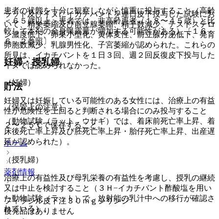
患者の状態を十分に観察しながら慎重に投与すること（高齢
ラット及びイヌにイカチバントを連日皮下投与した試験にお
＜６５歳以上＞患者では、非高齢患者（１８〜４５歳）と比
いて、精巣萎縮及び前立腺萎縮、精子数減少、テストステロ
較して本剤の全身曝露量が増加する可能性がある）〔１６．
ン濃度低下、卵巣小型化、黄体変性、前立腺分泌低下、発育
６．２参照〕。
卵胞数減少、乳腺男性化、子宮萎縮が認められた。これらの
所見は、イカチバントを１日３回、週２回反復皮下投与した
妊婦・授乳婦
イヌでは認められなかった。
（妊婦）
貯法
妊婦又は妊娠している可能性のある女性には、治療上の有益
（保管上の注意）
性が危険性を上回ると判断される場合にのみ投与すること
（動物試験（ラット、ウサギ）では、着床前死亡率上昇、着
２〜２５℃で保存すること。
床後死亡率上昇及び胚死亡率上昇・胎仔死亡率上昇、出産遅
延が認められた）。
ホーム
（授乳婦）
薬剤情報
治療上の有益性及び母乳栄養の有益性を考慮し、授乳の継続
又は中止を検討すること（３Ｈ−イカチバント酢酸塩を用い
た動物試験（ラット）で、放射能の乳汁中への移行が確認さ
フィラジル皮下注３０ｍｇシリンジ
れている）。
後発品はありません