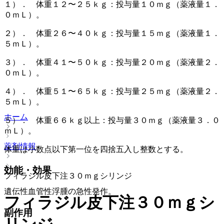
１）． 体重１２〜２５ｋｇ：投与量１０ｍｇ（薬液量１．
０ｍＬ）。
２）． 体重２６〜４０ｋｇ：投与量１５ｍｇ（薬液量１．
５ｍＬ）。
３）． 体重４１〜５０ｋｇ：投与量２０ｍｇ（薬液量２．
０ｍＬ）。
４）． 体重５１〜６５ｋｇ：投与量２５ｍｇ（薬液量２．
５ｍＬ）。
ホーム
５）． 体重６６ｋｇ以上：投与量３０ｍｇ（薬液量３．０
ｍＬ）。
薬剤情報
体重は小数点以下第一位を四捨五入し整数とする。
効能・効果
フィラジル皮下注３０ｍｇシリンジ
遺伝性血管性浮腫の急性発作。
フィラジル皮下注３０ｍｇシ
副作用