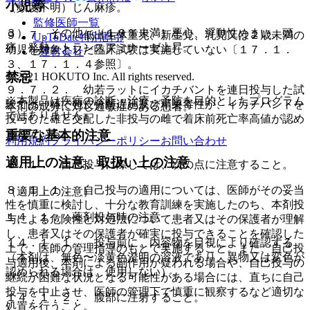
小児等
（頻度不明）じん麻疹。
監修医師一覧
３）． その他：（１０％未満）悪心、浮動性めまい、頭
９．７．１． 低出生体重児、新生児、乳児又は２歳未満の
UpToDate特別割引
痛、発熱、トランスアミナーゼ上昇。
幼児を対象とした臨床試験は実施していない〔１７．１．
運営会社
３、１７．１．４参照〕。
禁忌
© 2021 HOKUTO Inc. All rights reserved.
９．７．２． 幼若ラットにイカチバントを連日投与した試
※本製品は疾病の診断・治療・予防を目的としたプログラム
験では、雄で包皮分離遅延及び精巣毒性が、イカチバントを
本剤の成分に対し過敏症のある患者。
ではありません。
投与した雄と交配した非投与の雌で着床前死亡率高値が認め
られている。
重要な基本的注意
利用規約
プライバシーポリシー
お問い合わせ
適用上の注意、取扱い上の注意
８．１． 自己投与に際しては、次の点に注意すること。
８．１．１． 自己投与の適用については、医師がその妥当
（適用上の注意）
性を慎重に検討し、十分な教育訓練を実施したのち、本剤投
１４．１． 薬剤投与時の注意
与による危険性と対処法について患者又はその保護者が理解
し、患者又はその保護者が確実に投与できることを確認した
１４．１．１． 投与前に、内容物を目視により確認する
上で、医師の管理指導のもとで実施すること。また、自己投
（本剤は、無色〜淡黄色澄明の溶液であり、異物又は変色が
与適用後、本剤による副作用が疑われる場合や、自己投与の
認められる場合は、使用しない）。
継続が困難な状況となる可能性がある場合には、直ちに自己
投与を中止させ、医師の管理下で慎重に観察するなど適切な
１４．１．２． 腹部に注射すること。
処置を行うこと。