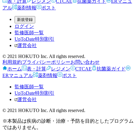
表・計算
レジメン
CTCAE
抗菌薬ガイド
ERマニュ
アル
薬剤情報
ポスト
新規登録
ログイン
監修医師一覧
UpToDate特別割引
運営会社
© 2021 HOKUTO Inc. All rights reserved.
利用規約
プライバシーポリシー
お問い合わせ
ホーム
表・計算
レジメン
CTCAE
抗菌薬ガイド
ERマニュアル
薬剤情報
ポスト
監修医師一覧
UpToDate特別割引
運営会社
© 2021 HOKUTO Inc. All rights reserved.
※本製品は疾病の診断・治療・予防を目的としたプログラム
ではありません。