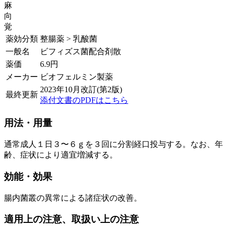
麻
向
覚
薬効分類
整腸薬 > 乳酸菌
一般名
ビフィズス菌配合剤散
薬価
6.9
円
メーカー
ビオフェルミン製薬
2023年10月改訂(第2版)
最終更新
添付文書のPDFはこちら
用法・用量
通常成人１日３〜６ｇを３回に分割経口投与する。なお、年
齢、症状により適宜増減する。
効能・効果
腸内菌叢の異常による諸症状の改善。
適用上の注意、取扱い上の注意