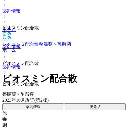
薬剤情報
ビオスミン配合散
ホーム
レベニンＳ配合散
整腸薬 > 乳酸菌
薬剤情報
ホーム
ビオスミン配合散
薬剤情報
ビオスミン配合散
ビオスミン配合散
整腸薬 > 乳酸菌
2023年10月改訂(第2版)
薬剤情報
後発品
他
毒
劇