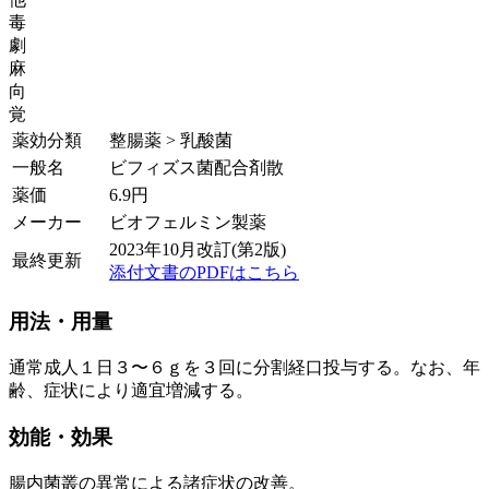
毒
劇
麻
向
覚
薬効分類
整腸薬 > 乳酸菌
一般名
ビフィズス菌配合剤散
薬価
6.9
円
メーカー
ビオフェルミン製薬
2023年10月改訂(第2版)
最終更新
添付文書のPDFはこちら
用法・用量
通常成人１日３〜６ｇを３回に分割経口投与する。なお、年
齢、症状により適宜増減する。
効能・効果
腸内菌叢の異常による諸症状の改善。