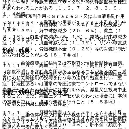
（０．４％）、静脈塞栓症（０．２％）等の静脈血栓塞栓症
する。
があらわれることがある〔１．２、７．２、８．２、９．
１．４参照〕。
F． 非血液系副作用＜Ｇｒａｄｅ３＞又は非血液系副作用
＜Ｇｒａｄｅ４＞；発現時の用量が１５ｍｇ：本剤を投与中
１１．１．５． 骨髄抑制（４８．８％）：血小板数減少
止する。
（３８．３％）、好中球数減少（２０．６％）、貧血（１
３．９％）、白血球数減少（５．１％）、発熱性好中球減少
ＧｒａｄｅはＮＣＩ−ＣＴＣＡＥ ｖｅｒ４．０による。
症（２．１％）、汎血球減少症（１．９％）、リンパ球数減
少（１．９％）、骨髄機能不全（０．２％）等の骨髄抑制が
効能・効果
あらわれることがある〔８．７参照〕。
１）． 前治療薬に抵抗性又は不耐容の慢性骨髄性白血病。
１１．１．６． 高血圧（１４．１％）：高血圧クリーゼ
（頻度不明）を含む高血圧があらわれることがあるので、必
２）． 再発又は難治性のフィラデルフィア染色体陽性急性
要に応じて降圧剤の投与を行う等の適切な処置を行い、重
リンパ性白血病。
症、持続性あるいは通常の降圧治療でコントロールできない
高血圧があらわれた場合には本剤を休薬、減量又は投与中止
効能・効果に関連する注意
すること。また、高血圧クリーゼがあらわれた場合には本剤
の投与を中止し、適切な処置を行うこと〔８．５参照〕。
（効能又は効果に関連する注意）
１１．１．７． 肝機能障害（１７．５％）：ＡＬＴ上昇、
５．１． 染色体検査又は遺伝子検査により慢性骨髄性白血
ＡＳＴ上昇、ビリルビン上昇、γ−ＧＴＰ上昇等を伴う肝機能
病又はフィラデルフィア染色体陽性急性リンパ性白血病と診
障害（１７．５％）、黄疸（０．４％）、肝不全（頻度不
断された患者に使用すること。