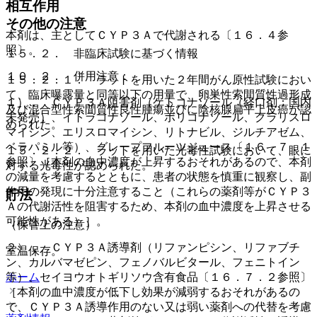
相互作用
その他の注意
本剤は、主としてＣＹＰ３Ａで代謝される〔１６．４参
照〕。
１５．２． 非臨床試験に基づく情報
１０．２． 併用注意：
１５．２．１． ラットを用いた２年間がん原性試験におい
て、臨床曝露量と同等以下の用量で、卵巣性索間質性過形成
１）． ＣＹＰ３Ａ阻害剤（ケトコナゾール（経口剤：国内
及び混合型性索間質性良性腫瘍並びに陰核腺扁平上皮癌が認
未発売）、イトラコナゾール、ボリコナゾール、クラリスロ
められた。
マイシン、エリスロマイシン、リトナビル、ジルチアゼム、
ベラパミル等）、グレープフルーツジュース〔１６．７．１
１５．２．２． ラットを用いた光毒性試験において、眼に
参照〕［本剤の血中濃度が上昇するおそれがあるので、本剤
対する光毒性が認められた。
の減量を考慮するとともに、患者の状態を慎重に観察し、副
作用の発現に十分注意すること（これらの薬剤等がＣＹＰ３
貯法
Ａの代謝活性を阻害するため、本剤の血中濃度を上昇させる
可能性がある）］。
（保管上の注意）
２）． ＣＹＰ３Ａ誘導剤（リファンピシン、リファブチ
室温保存。
ン、カルバマゼピン、フェノバルビタール、フェニトイン
ホーム
等）、セイヨウオトギリソウ含有食品〔１６．７．２参照〕
［本剤の血中濃度が低下し効果が減弱するおそれがあるの
で、ＣＹＰ３Ａ誘導作用のない又は弱い薬剤への代替を考慮