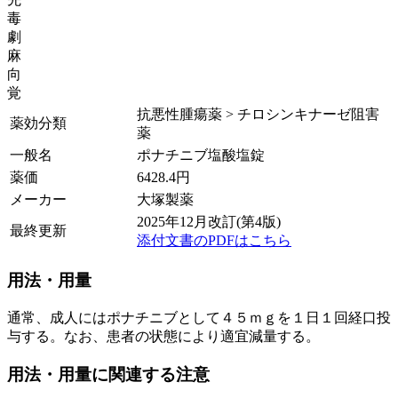
毒
劇
麻
向
覚
抗悪性腫瘍薬 > チロシンキナーゼ阻害
薬効分類
薬
一般名
ポナチニブ塩酸塩錠
薬価
6428.4
円
メーカー
大塚製薬
2025年12月改訂(第4版)
最終更新
添付文書のPDFはこちら
用法・用量
通常、成人にはポナチニブとして４５ｍｇを１日１回経口投
与する。なお、患者の状態により適宜減量する。
用法・用量に関連する注意