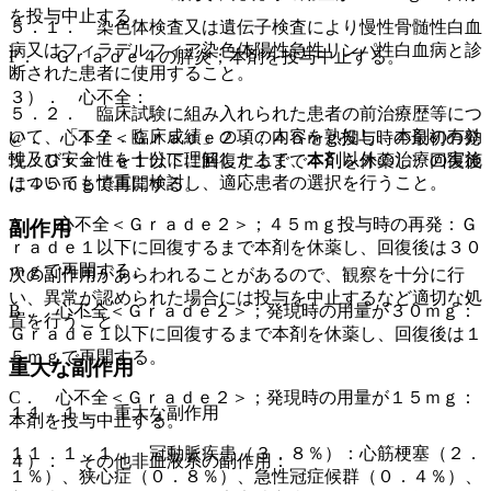
を投与中止する。
５．１． 染色体検査又は遺伝子検査により慢性骨髄性白血
病又はフィラデルフィア染色体陽性急性リンパ性白血病と診
F． Ｇｒａｄｅ４の膵炎；本剤を投与中止する。
断された患者に使用すること。
３）． 心不全：
５．２． 臨床試験に組み入れられた患者の前治療歴等につ
いて、「１７．臨床成績」の項の内容を熟知し、本剤の有効
@． 心不全＜Ｇｒａｄｅ２＞；４５ｍｇ投与時の最初の発
性及び安全性を十分に理解した上で、本剤以外の治療の実施
現：Ｇｒａｄｅ１以下に回復するまで本剤を休薬し、回復後
についても慎重に検討し、適応患者の選択を行うこと。
は４５ｍｇで再開する。
A． 心不全＜Ｇｒａｄｅ２＞；４５ｍｇ投与時の再発：Ｇ
副作用
ｒａｄｅ１以下に回復するまで本剤を休薬し、回復後は３０
ｍｇで再開する。
次の副作用があらわれることがあるので、観察を十分に行
い、異常が認められた場合には投与を中止するなど適切な処
B． 心不全＜Ｇｒａｄｅ２＞；発現時の用量が３０ｍｇ：
置を行うこと。
Ｇｒａｄｅ１以下に回復するまで本剤を休薬し、回復後は１
５ｍｇで再開する。
重大な副作用
C． 心不全＜Ｇｒａｄｅ２＞；発現時の用量が１５ｍｇ：
１１．１． 重大な副作用
本剤を投与中止する。
１１．１．１． 冠動脈疾患（３．８％）：心筋梗塞（２．
４）． その他非血液系の副作用：
１％）、狭心症（０．８％）、急性冠症候群（０．４％）、