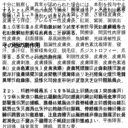
十分に観察し、異常が認められた場合には、本剤を投与中止
１１）． 皮膚：（１０％以上）発疹（３９．８％）、皮膚
するとともに、他の病因（胸水、肺水腫等）との鑑別診断を
乾燥（３１．８％）、（１０％未満）ざ瘡、ざ瘡様皮膚炎、
実施した上で、適切な処置を行うこと。
皮膚そう痒症、アレルギー性皮膚炎、紅斑、紫斑、斑状出
血、点状出血、皮膚出血、メラノサイト性母斑、皮膚過角
１１．１．１８． 動脈解離（頻度不明）：大動脈解離を含
化、乾癬、乾癬様皮膚炎、汗腺障害、間擦疹、間質性肉芽腫
む動脈解離があらわれることがある。
性皮膚炎、顔面腫脹、基底細胞癌、魚鱗癬、光線過敏性反
応、脂漏性角化症、脂漏性皮膚炎、皮膚色素沈着障害、寝
その他の副作用
汗、多汗症、苔癬様角化症、脱毛症、爪ジストロフィー、爪
障害、爪変色、日光性角化症、剥脱性皮疹、皮膚炎、皮膚局
１１．２． その他の副作用
面、皮膚刺激、皮膚腫脹、皮膚腫瘤、皮膚障害、皮膚色素過
１）． 血液：（１０％未満）赤血球増加症、白血球増加
剰、皮膚色素脱失、皮膚潰瘍、皮膚乳頭腫、皮膚剥脱、皮膚
症、好塩基球増加症、好酸球増加症、リンパ節症、慢性骨髄
肥厚、皮膚病変、皮膚変色、皮膚疼痛、毛孔性角化症、毛質
単球性白血病、活性化部分トロンボプラスチン時間延長。
異常、粃糠疹、丘疹、（頻度不明）皮脂欠乏症、脂肪織炎。
２）． 精神神経系：（１０％以上）頭痛、（１０％未満）
１２）． 筋・骨格系：（１０％以上）筋肉痛、関節痛、
うつ病、抑うつ気分、運動失調、感覚鈍麻、顔面不全麻痺、
（１０％未満）横紋筋融解症、関節炎、関節可動域低下、関
筋緊張低下、傾眠、激越、健忘、坐骨神経痛、錯感覚、錯乱
節硬直、関節腫脹、筋骨格系胸痛、筋骨格硬直、筋骨格痛、
状態、失見当識、失神、灼熱感、振戦、神経根痛、神経痛、
筋力低下、握力低下、筋痙縮、頸部痛、背部痛、骨痛、骨溶
睡眠障害、知覚過敏、注意力障害、脳神経麻痺、脳震盪、反
解、四肢痛、脂肪腫、上肢腫瘤、線維筋痛、側腹部痛、軟骨
射消失、不安、不器用、不眠症、浮動性めまい、平衡障害、
石灰化症、腱炎、腱障害、鼡径部痛、重感。
片頭痛、味覚異常、嗜眠、異常な夢。