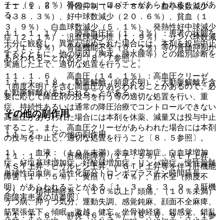
チー（０．２％）等のニューロパチーがあらわれることがあ
１１．１．５． 骨髄抑制（４８．８％）：血小板数減少
る。
（３８．３％）、好中球数減少（２０．６％）、貧血（１
３．９％）、白血球数減少（５．１％）、発熱性好中球減少
１１．１．１７． 肺高血圧症（１．３％）：患者の状態を
症（２．１％）、汎血球減少症（１．９％）、リンパ球数減
十分に観察し、異常が認められた場合には、本剤を投与中止
少（１．９％）、骨髄機能不全（０．２％）等の骨髄抑制が
するとともに、他の病因（胸水、肺水腫等）との鑑別診断を
あらわれることがある〔８．７参照〕。
実施した上で、適切な処置を行うこと。
１１．１．６． 高血圧（１４．１％）：高血圧クリーゼ
１１．１．１８． 動脈解離（頻度不明）：大動脈解離を含
（頻度不明）を含む高血圧があらわれることがあるので、必
む動脈解離があらわれることがある。
要に応じて降圧剤の投与を行う等の適切な処置を行い、重
症、持続性あるいは通常の降圧治療でコントロールできない
その他の副作用
高血圧があらわれた場合には本剤を休薬、減量又は投与中止
すること。また、高血圧クリーゼがあらわれた場合には本剤
１１．２． その他の副作用
の投与を中止し、適切な処置を行うこと〔８．５参照〕。
１）． 血液：（１０％未満）赤血球増加症、白血球増加
１１．１．７． 肝機能障害（１７．５％）：ＡＬＴ上昇、
症、好塩基球増加症、好酸球増加症、リンパ節症、慢性骨髄
ＡＳＴ上昇、ビリルビン上昇、γ−ＧＴＰ上昇等を伴う肝機能
単球性白血病、活性化部分トロンボプラスチン時間延長。
障害（１７．５％）、黄疸（０．４％）、肝不全（頻度不
明）があらわれることがある〔１．３、８．３、９．３肝機
２）． 精神神経系：（１０％以上）頭痛、（１０％未満）
能障害患者の項参照〕。
うつ病、抑うつ気分、運動失調、感覚鈍麻、顔面不全麻痺、
筋緊張低下、傾眠、激越、健忘、坐骨神経痛、錯感覚、錯乱
１１．１．８． 膵炎（６．１％）〔８．６、９．１．１参