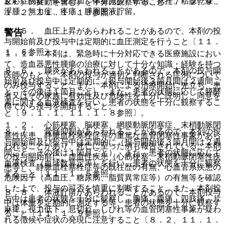
反応症候群、体重増加、体重減少、転倒、捻挫、粘膜乾燥、
ＥＦ）の変動を含む）を十分に観察すること〔７．２、９．
浮腫、無力症、疼痛、膵周囲液貯留。
１．２、１１．１．１３参照〕。
８．５． 血圧上昇があらわれることがあるので、本剤の投
警告
与開始前及び投与中は定期的に血圧測定を行うこと〔１１．
１．６参照〕。
１．１． 本剤は、緊急時に十分対応できる医療施設におい
て、造血器悪性腫瘍の治療に対して十分な知識・経験を持つ
８．６． 膵炎があらわれることがあるので、本剤の投与開
医師のもとで、本剤の投与が適切と判断される症例について
始前及び投与中は定期的に（投与開始後３箇月間は２週間ご
のみ投与すること。また、本剤による治療開始に先立ち、患
と、その後は１箇月ごと）、また、患者の状態に応じて膵酵
者又はその家族に有効性及び危険性を十分に説明し、同意を
素に関する血液検査を行い、患者の状態を十分に観察するこ
得てから投与を開始すること。
と〔９．１．１、１１．１．８参照〕。
１．２． 心筋梗塞、脳梗塞、網膜動脈閉塞症、末梢動脈閉
８．７． 骨髄抑制があらわれることがあるので、本剤の投
塞性疾患、静脈血栓塞栓症等の重篤な血管閉塞性事象があら
与開始前及び投与中は定期的に（投与開始後３箇月間は２週
われることがあり、死亡に至った例も報告されている。本剤
間ごと、その後は１箇月ごと）、また、患者の状態に応じて
の投与開始前に、虚血性疾患（心筋梗塞、末梢動脈閉塞性疾
血液検査（血球数算定等）を行い、患者の状態を十分に観察
患等）、静脈血栓塞栓症等の既往歴の有無、心血管系疾患の
すること〔１１．１．５参照〕。
危険因子（高血圧、糖尿病、脂質異常症等）の有無等を確認
した上で、投与の可否を慎重に判断すること。また、本剤投
８．８． 体液貯留があらわれることがあるので、本剤投与
与中は患者の状態を十分に観察し、胸痛、腹痛、四肢痛、片
中は体重を定期的に測定する等、患者の状態を十分に観察す
麻痺、視力低下、息切れ、しびれ等の血管閉塞性事象が疑わ
ること〔１１．１．９参照〕。
れる徴候や症状の発現に注意すること〔８．２、１１．１．