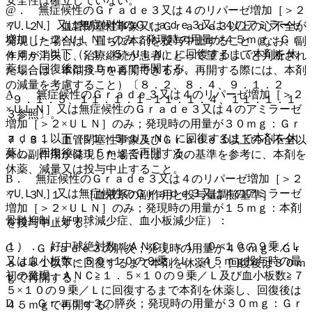
安全性は確立していない。
@． 無症候性のＧｒａｄｅ３又は４のリパーゼ増加［＞２
×ＵＬＮ］又は無症候性のＧｒａｄｅ３又は４のアミラーゼ
７．２． 血管閉塞性事象又はＧｒａｄｅ３以上の心不全が
増加［＞２×ＵＬＮ］のみ；発現時の用量が４５ｍｇ：Ｇｒ
発現した場合は、直ちに本剤を投与中止すること（なお、副
ａｄｅ１以下（≦１．５×ＵＬＮ）に回復するまで本剤を休
作用が消失し、治療継続が患者にとって望ましいと判断され
薬し、回復後は３０ｍｇで再開する。
た場合は、本剤投与を再開できるが、再開する際には、本剤
の減量を考慮すること）〔８．２、８．４、９．１．２
A． 無症候性のＧｒａｄｅ３又は４のリパーゼ増加［＞２
−９．１．５、１１．１．１−１１．１．４、１１．１．１
×ＵＬＮ］又は無症候性のＧｒａｄｅ３又は４のアミラーゼ
３参照〕。
増加［＞２×ＵＬＮ］のみ；発現時の用量が３０ｍｇ：Ｇｒ
ａｄｅ１以下（≦１．５×ＵＬＮ）に回復するまで本剤を休
７．３． 血管閉塞性事象及びＧｒａｄｅ３以上の心不全以
薬し、回復後は１５ｍｇで再開する。
外の副作用が発現した場合には、次の基準を参考に、本剤を
休薬、減量又は投与中止すること。
B． 無症候性のＧｒａｄｅ３又は４のリパーゼ増加［＞２
×ＵＬＮ］又は無症候性のＧｒａｄｅ３又は４のアミラーゼ
７．３．１． ［血液系の副作用と投与量調節基準］
増加［＞２×ＵＬＮ］のみ；発現時の用量が１５ｍｇ：本剤
骨髄抑制（好中球減少症、血小板減少症）：
を投与中止する。
１）． 好中球絶対数［ＡＮＣ］＜１．０×１０の９乗／Ｌ
C． Ｇｒａｄｅ３の膵炎；発現時の用量が４５ｍｇ：Ｇｒ
又は血小板数＜５０×１０の９乗／Ｌ；４５ｍｇ投与時の最
ａｄｅ１以下に回復するまで本剤を休薬し、回復後は３０ｍ
初の発現：ＡＮＣ≧１．５×１０の９乗／Ｌ及び血小板数≧７
ｇで再開する。
５×１０の９乗／Ｌに回復するまで本剤を休薬し、回復後は
D． Ｇｒａｄｅ３の膵炎；発現時の用量が３０ｍｇ：Ｇｒ
４５ｍｇで再開する。