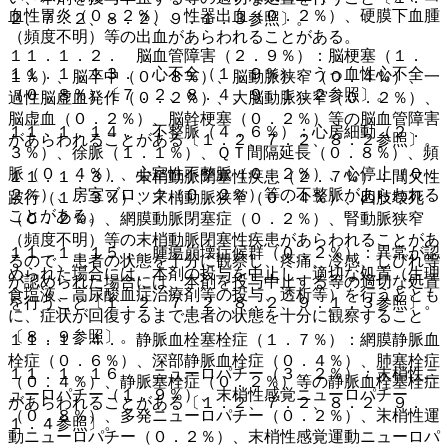
血性胃炎（０．２％）、性器出血（０．２％）、硬膜下血腫
２、７．２、８．２、９．１．３参照〕。
（頻度不明）等の出血があらわれることがある。
１１．１．２． 脳血管障害（２．９％）：脳梗塞（１．
１１．１．１３． 心不全（１．９％）、うっ血性心不全
１％）、脳卒中（０．８％）、脳動脈狭窄（０．４％）、一
（０．８％）〔７．２、８．４、９．１．２参照〕。
過性脳虚血発作（０．２％）、大脳動脈狭窄（０．２％）、
脳虚血（０．２％）、脳幹梗塞（０．２％）等の脳血管障害
１１．１．１４． 不整脈（４．６％）：心房細動（２．
があらわれることがある〔１．２、７．２、８．２参照〕。
３％）、徐脈（１．１％）、ＱＴ間隔延長（０．８％）、頻
脈（０．４％）、心室性不整脈（０．２％）、心停止（０．
１１．１．３． 末梢動脈閉塞性疾患（２．７％）：間欠性
２％）、房室ブロック（０．２％）等の不整脈があらわれる
跛行（１．３％）、末梢動脈狭窄（０．４％）、四肢壊死
ことがある。
（０．２％）、網膜動脈閉塞症（０．２％）、腎動脈狭窄
（頻度不明）等の末梢動脈閉塞性疾患があらわれることがあ
１１．１．１５． 腫瘍崩壊症候群（０．２％）：異常が認
るので、患者の状態を十分に観察し、疼痛、冷感、しびれ等
められた場合には、本剤の投与を中止し、適切な処置（生理
が認められた場合には、本剤を投与中止する等の適切な処置
食塩液、高尿酸血症治療剤等の投与、透析等）を行うととも
を行うこと〔１．２、７．２、８．２、９．１．３参照〕。
に、症状が回復するまで患者の状態を十分に観察すること
〔８．９参照〕。
１１．１．４． 静脈血栓塞栓症（１．７％）：網膜静脈血
栓症（０．６％）、深部静脈血栓症（０．４％）、肺塞栓症
１１．１．１６． ニューロパチー（３．２％）：末梢性ニ
（０．４％）、静脈塞栓症（０．２％）等の静脈血栓塞栓症
ューロパチー（１．９％）、末梢性感覚ニューロパチー
があらわれることがある〔１．２、７．２、８．２、９．
（０．８％）、多発ニューロパチー（０．２％）、末梢性運
１．４参照〕。
動ニューロパチー（０．２％）、末梢性感覚運動ニューロパ