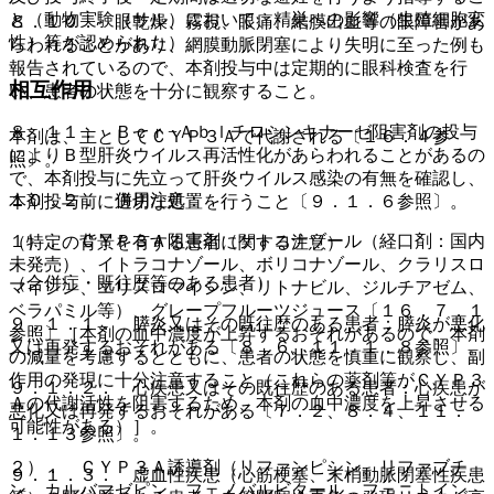
と（動物実験（サル）において、精巣への影響（生殖細胞変
８．１０． 眼乾燥、霧視、眼痛、結膜出血等の眼障害があ
性）等が認められた）。
らわれることがあり、網膜動脈閉塞により失明に至った例も
報告されているので、本剤投与中は定期的に眼科検査を行
相互作用
い、患者の状態を十分に観察すること。
８．１１． Ｂｃｒ−Ａｂｌチロシンキナーゼ阻害剤の投与
本剤は、主としてＣＹＰ３Ａで代謝される〔１６．４参
によりＢ型肝炎ウイルス再活性化があらわれることがあるの
照〕。
で、本剤投与に先立って肝炎ウイルス感染の有無を確認し、
１０．２． 併用注意：
本剤投与前に適切な処置を行うこと〔９．１．６参照〕。
１）． ＣＹＰ３Ａ阻害剤（ケトコナゾール（経口剤：国内
（特定の背景を有する患者に関する注意）
未発売）、イトラコナゾール、ボリコナゾール、クラリスロ
（合併症・既往歴等のある患者）
マイシン、エリスロマイシン、リトナビル、ジルチアゼム、
ベラパミル等）、グレープフルーツジュース〔１６．７．１
９．１．１． 膵炎又はその既往歴のある患者：膵炎が悪化
参照〕［本剤の血中濃度が上昇するおそれがあるので、本剤
又は再発するおそれがある〔８．６、１１．１．８参照〕。
の減量を考慮するとともに、患者の状態を慎重に観察し、副
作用の発現に十分注意すること（これらの薬剤等がＣＹＰ３
９．１．２． 心疾患又はその既往歴のある患者：心疾患が
Ａの代謝活性を阻害するため、本剤の血中濃度を上昇させる
悪化又は再発するおそれがある〔７．２、８．４、１１．
可能性がある）］。
１．１３参照〕。
２）． ＣＹＰ３Ａ誘導剤（リファンピシン、リファブチ
９．１．３． 虚血性疾患（心筋梗塞、末梢動脈閉塞性疾患
ン、カルバマゼピン、フェノバルビタール、フェニトイン