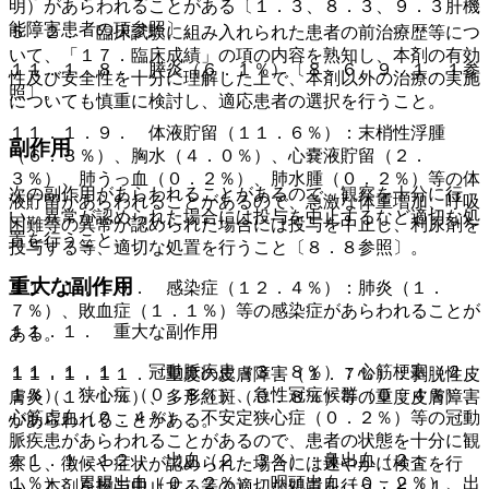
明）があらわれることがある〔１．３、８．３、９．３肝機
能障害患者の項参照〕。
５．２． 臨床試験に組み入れられた患者の前治療歴等につ
いて、「１７．臨床成績」の項の内容を熟知し、本剤の有効
１１．１．８． 膵炎（６．１％）〔８．６、９．１．１参
性及び安全性を十分に理解した上で、本剤以外の治療の実施
照〕。
についても慎重に検討し、適応患者の選択を行うこと。
１１．１．９． 体液貯留（１１．６％）：末梢性浮腫
副作用
（６．３％）、胸水（４．０％）、心嚢液貯留（２．
３％）、肺うっ血（０．２％）、肺水腫（０．２％）等の体
次の副作用があらわれることがあるので、観察を十分に行
液貯留があらわれることがあるので、急激な体重増加、呼吸
い、異常が認められた場合には投与を中止するなど適切な処
困難等の異常が認められた場合には投与を中止し、利尿剤を
置を行うこと。
投与する等、適切な処置を行うこと〔８．８参照〕。
重大な副作用
１１．１．１０． 感染症（１２．４％）：肺炎（１．
７％）、敗血症（１．１％）等の感染症があらわれることが
１１．１． 重大な副作用
ある。
１１．１．１． 冠動脈疾患（３．８％）：心筋梗塞（２．
１１．１．１１． 重度の皮膚障害（１．７％）：剥脱性皮
１％）、狭心症（０．８％）、急性冠症候群（０．４％）、
膚炎（１．１％）、多形紅斑（０．８％）等の重度皮膚障害
心筋虚血（０．４％）、不安定狭心症（０．２％）等の冠動
があらわれることがある。
脈疾患があらわれることがあるので、患者の状態を十分に観
１１．１．１２． 出血（２．３％）：鼻出血（２．
察し、徴候や症状が認められた場合には速やかに検査を行
１％）、胃腸出血（０．２％）、咽頭出血（０．２％）、出
い、本剤を投与中止する等の適切な処置を行うこと〔１．