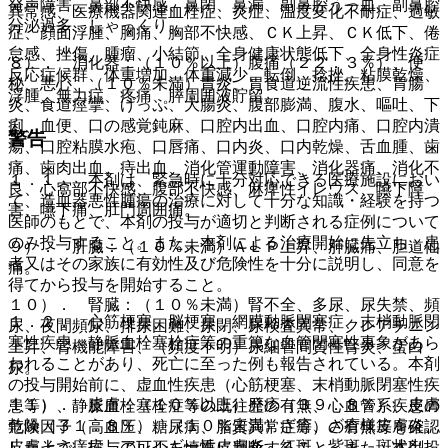
発声障害、鼻部不快感、鼻閉、鼻漏、副鼻腔うっ血、副鼻腔
異常感、医療機器関連血栓症、炎症、温度変化不耐症、過敏
分泌過多、しゃっくり。
症、顔面浮腫、胸痛、胸部不快感、ＣＫ上昇、ＣＫ低下、倦
怠感、挫傷、腫瘤、小結節、全身健康状態低下、全身性炎症
８）． 消化器：（１０％以上）腹痛（２２．３％）、便
反応症候群、体重増加、体重減少、転倒、捻挫、粘膜乾燥、
秘、悪心、（１０％未満）胃炎、胃食道逆流性疾患、胃腸
浮腫、無力症、疼痛、膵周囲液貯留。
炎、食道痙攣、げっぷ、大腸炎、腹部膨満、腹水、嘔吐、下
痢、血便、口の感覚鈍麻、口腔内出血、口腔内痛、口腔内潰
警告
瘍、口腔粘膜水疱、口唇痛、口内炎、口内乾燥、舌血腫、歯
痛、歯肉出血、痔出血、消化管運動障害、消化器痛、消化不
１．１． 本剤は、緊急時に十分対応できる医療施設におい
良、心窩部不快感、腹部不快感、麻痺性イレウス、嚥下障
て、造血器悪性腫瘍の治療に対して十分な知識・経験を持つ
害、嚥下痛、肛門周囲痛。
医師のもとで、本剤の投与が適切と判断される症例について
のみ投与すること。また、本剤による治療開始に先立ち、患
９）． 肝臓：（１０％未満）ＡＬＰ上昇、肝臓痛、胆道仙
者又はその家族に有効性及び危険性を十分に説明し、同意を
痛。
得てから投与を開始すること。
１０）． 腎臓：（１０％未満）腎不全、多尿、尿失禁、頻
１．２． 心筋梗塞、脳梗塞、網膜動脈閉塞症、末梢動脈閉
尿、夜間頻尿、排尿困難、尿閉、尿検査異常、クレアチニン
塞性疾患、静脈血栓塞栓症等の重篤な血管閉塞性事象があら
上昇、腎機能障害、（頻度不明）尿細管間質性腎炎、蛋白
われることがあり、死亡に至った例も報告されている。本剤
尿。
の投与開始前に、虚血性疾患（心筋梗塞、末梢動脈閉塞性疾
１１）． 皮膚：（１０％以上）発疹（３９．８％）、皮膚
患等）、静脈血栓塞栓症等の既往歴の有無、心血管系疾患の
乾燥（３１．８％）、（１０％未満）ざ瘡、ざ瘡様皮膚炎、
危険因子（高血圧、糖尿病、脂質異常症等）の有無等を確認
皮膚そう痒症、アレルギー性皮膚炎、紅斑、紫斑、斑状出
した上で、投与の可否を慎重に判断すること。また、本剤投