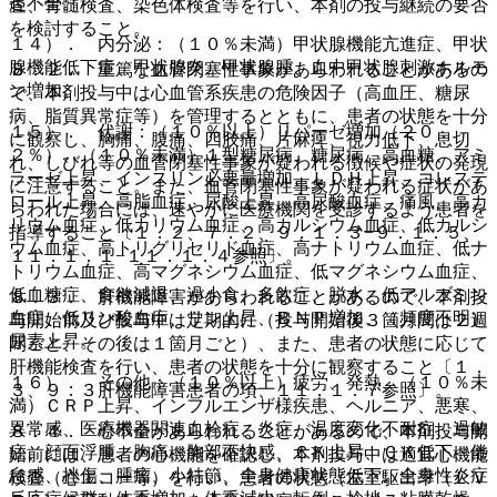
起不全。
査、骨髄検査、染色体検査等を行い、本剤の投与継続の要否
を検討すること。
１４）． 内分泌：（１０％未満）甲状腺機能亢進症、甲状
腺機能低下症、甲状腺炎、甲状腺腫、血中甲状腺刺激ホルモ
８．２． 重篤な血管閉塞性事象があらわれることがあるの
ン増加。
で、本剤投与中は心血管系疾患の危険因子（高血圧、糖尿
病、脂質異常症等）を管理するとともに、患者の状態を十分
１５）． 代謝：（１０％以上）リパーゼ増加（２０．
に観察し、胸痛、腹痛、四肢痛、片麻痺、視力低下、息切
２％）、（１０％未満）１型糖尿病、糖尿病、高血糖、アミ
れ、しびれ等の血管閉塞性事象が疑われる徴候や症状の発現
ラーゼ上昇、インスリン必要量増加、ＬＤＨ上昇、コレステ
に注意すること。また、血管閉塞性事象が疑われる症状があ
ロール上昇、高脂血症、尿酸上昇、高尿酸血症、痛風、高カ
らわれた場合には、速やかに医療機関を受診するよう患者を
リウム血症、低カリウム血症、高カルシウム血症、低カルシ
指導すること〔１．２、７．２、９．１．３−９．１．５、
ウム血症、高トリグリセリド血症、高ナトリウム血症、低ナ
１１．１．１−１１．１．４参照〕。
トリウム血症、高マグネシウム血症、低マグネシウム血症、
低血糖症、食欲減退、過小食、多飲症、脱水、低アルブミン
８．３． 肝機能障害があらわれることがあるので、本剤投
血症、低リン酸血症、リン上昇、ＢＮＰ増加、（頻度不明）
与開始前及び投与中は定期的に（投与開始後３箇月間は２週
尿素上昇。
間ごと、その後は１箇月ごと）、また、患者の状態に応じて
肝機能検査を行い、患者の状態を十分に観察すること〔１．
１６）． その他：（１０％以上）疲労、発熱、（１０％未
３、９．３肝機能障害患者の項、１１．１．７参照〕。
満）ＣＲＰ上昇、インフルエンザ様疾患、ヘルニア、悪寒、
異常感、医療機器関連血栓症、炎症、温度変化不耐症、過敏
８．４． 心不全があらわれることがあるので、本剤投与開
症、顔面浮腫、胸痛、胸部不快感、ＣＫ上昇、ＣＫ低下、倦
始前には、患者の心機能を確認し、本剤投与中は適宜心機能
怠感、挫傷、腫瘤、小結節、全身健康状態低下、全身性炎症
検査（心エコー等）を行い、患者の状態（左室駆出率（ＬＶ