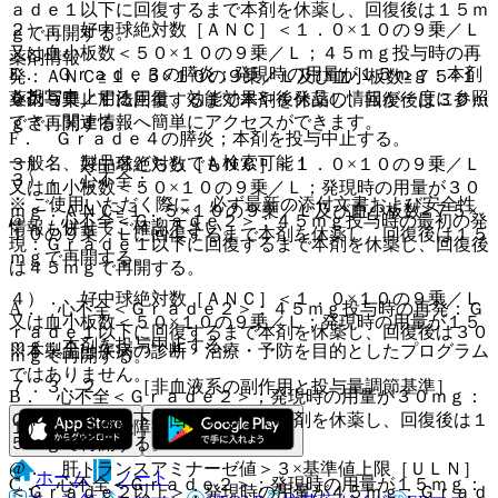
ａｄｅ１以下に回復するまで本剤を休薬し、回復後は１５ｍ
２）． 好中球絶対数［ＡＮＣ］＜１．０×１０の９乗／Ｌ
ｇで再開する。
又は血小板数＜５０×１０の９乗／Ｌ；４５ｍｇ投与時の再
薬剤情報
E． Ｇｒａｄｅ３の膵炎；発現時の用量が１５ｍｇ：本剤
発：ＡＮＣ≧１．５×１０の９乗／Ｌ及び血小板数≧７５×１
を投与中止する。
薬剤写真、用法用量、効能効果や後発品の情報が一度に参照
０の９乗／Ｌに回復するまで本剤を休薬し、回復後は３０ｍ
でき、関連情報へ簡単にアクセスができます。
ｇで再開する。
F． Ｇｒａｄｅ４の膵炎；本剤を投与中止する。
一般名、製品名どちらでも検索可能！
３）． 好中球絶対数［ＡＮＣ］＜１．０×１０の９乗／Ｌ
３）． 心不全：
又は血小板数＜５０×１０の９乗／Ｌ；発現時の用量が３０
※ ご使用いただく際に、必ず最新の添付文書および安全性
ｍｇ：ＡＮＣ≧１．５×１０の９乗／Ｌ及び血小板数≧７５×
@． 心不全＜Ｇｒａｄｅ２＞；４５ｍｇ投与時の最初の発
情報も併せてご確認下さい。
１０の９乗／Ｌに回復するまで本剤を休薬し、回復後は１５
現：Ｇｒａｄｅ１以下に回復するまで本剤を休薬し、回復後
ｍｇで再開する。
は４５ｍｇで再開する。
４）． 好中球絶対数［ＡＮＣ］＜１．０×１０の９乗／Ｌ
A． 心不全＜Ｇｒａｄｅ２＞；４５ｍｇ投与時の再発：Ｇ
又は血小板数＜５０×１０の９乗／Ｌ；発現時の用量が１５
ｒａｄｅ１以下に回復するまで本剤を休薬し、回復後は３０
ｍｇ：本剤を投与中止する。
※本製品は疾病の診断・治療・予防を目的としたプログラム
ｍｇで再開する。
ではありません。
７．３．２． ［非血液系の副作用と投与量調節基準］
B． 心不全＜Ｇｒａｄｅ２＞；発現時の用量が３０ｍｇ：
Ｇｒａｄｅ１以下に回復するまで本剤を休薬し、回復後は１
１）． 肝機能障害：
５ｍｇで再開する。
@． 肝トランスアミナーゼ値＞３×基準値上限［ＵＬＮ］
ホーム
ノート
C． 心不全＜Ｇｒａｄｅ２＞；発現時の用量が１５ｍｇ：
＜Ｇｒａｄｅ２以上＞；発現時の用量が４５ｍｇ：Ｇｒａｄ