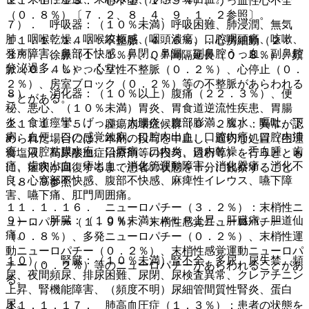
１１．１．１３． 心不全（１．９％）、うっ血性心不全
（０．８％）〔７．２、８．４、９．１．２参照〕。
７）． 呼吸器：（１０％未満）呼吸困難、肺浸潤、無気
肺、咽喉乾燥、咽喉絞扼感、咽頭潰瘍、口腔咽頭痛、咳嗽、
１１．１．１４． 不整脈（４．６％）：心房細動（２．
発声障害、鼻部不快感、鼻閉、鼻漏、副鼻腔うっ血、副鼻腔
３％）、徐脈（１．１％）、ＱＴ間隔延長（０．８％）、頻
分泌過多、しゃっくり。
脈（０．４％）、心室性不整脈（０．２％）、心停止（０．
２％）、房室ブロック（０．２％）等の不整脈があらわれる
８）． 消化器：（１０％以上）腹痛（２２．３％）、便
ことがある。
秘、悪心、（１０％未満）胃炎、胃食道逆流性疾患、胃腸
炎、食道痙攣、げっぷ、大腸炎、腹部膨満、腹水、嘔吐、下
１１．１．１５． 腫瘍崩壊症候群（０．２％）：異常が認
痢、血便、口の感覚鈍麻、口腔内出血、口腔内痛、口腔内潰
められた場合には、本剤の投与を中止し、適切な処置（生理
瘍、口腔粘膜水疱、口唇痛、口内炎、口内乾燥、舌血腫、歯
食塩液、高尿酸血症治療剤等の投与、透析等）を行うととも
痛、歯肉出血、痔出血、消化管運動障害、消化器痛、消化不
に、症状が回復するまで患者の状態を十分に観察すること
良、心窩部不快感、腹部不快感、麻痺性イレウス、嚥下障
〔８．９参照〕。
害、嚥下痛、肛門周囲痛。
１１．１．１６． ニューロパチー（３．２％）：末梢性ニ
９）． 肝臓：（１０％未満）ＡＬＰ上昇、肝臓痛、胆道仙
ューロパチー（１．９％）、末梢性感覚ニューロパチー
痛。
（０．８％）、多発ニューロパチー（０．２％）、末梢性運
動ニューロパチー（０．２％）、末梢性感覚運動ニューロパ
１０）． 腎臓：（１０％未満）腎不全、多尿、尿失禁、頻
チー（０．２％）等のニューロパチーがあらわれることがあ
尿、夜間頻尿、排尿困難、尿閉、尿検査異常、クレアチニン
る。
上昇、腎機能障害、（頻度不明）尿細管間質性腎炎、蛋白
尿。
１１．１．１７． 肺高血圧症（１．３％）：患者の状態を