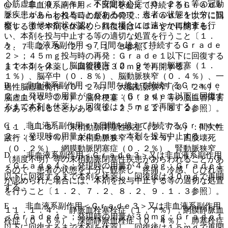
心筋虚血（０．４％）、不安定狭心症（０．２％）等の冠動
@． 非血液系副作用＜７日間を超えて持続するＧｒａｄｅ
脈疾患があらわれることがあるので、患者の状態を十分に観
２＞；４５ｍｇ投与時の最初の発現：Ｇｒａｄｅ１以下に回
察し、徴候や症状が認められた場合には速やかに検査を行
復するまで本剤を休薬し、回復後は４５ｍｇで再開する。
い、本剤を投与中止する等の適切な処置を行うこと〔１．
A． 非血液系副作用＜７日間を超えて持続するＧｒａｄｅ
２、７．２、８．２、９．１．３参照〕。
２＞；４５ｍｇ投与時の再発：Ｇｒａｄｅ１以下に回復する
１１．１．２． 脳血管障害（２．９％）：脳梗塞（１．
まで本剤を休薬し、回復後は３０ｍｇで再開する。
１％）、脳卒中（０．８％）、脳動脈狭窄（０．４％）、一
B． 非血液系副作用＜７日間を超えて持続するＧｒａｄｅ
過性脳虚血発作（０．２％）、大脳動脈狭窄（０．２％）、
２＞；発現時の用量が３０ｍｇ：Ｇｒａｄｅ１以下に回復す
脳虚血（０．２％）、脳幹梗塞（０．２％）等の脳血管障害
るまで本剤を休薬し、回復後は１５ｍｇで再開する。
があらわれることがある〔１．２、７．２、８．２参照〕。
C． 非血液系副作用＜７日間を超えて持続するＧｒａｄｅ
１１．１．３． 末梢動脈閉塞性疾患（２．７％）：間欠性
２＞；発現時の用量が１５ｍｇ：本剤を投与中止する。
跛行（１．３％）、末梢動脈狭窄（０．４％）、四肢壊死
（０．２％）、網膜動脈閉塞症（０．２％）、腎動脈狭窄
D． 非血液系副作用＜Ｇｒａｄｅ３＞又は非血液系副作用
（頻度不明）等の末梢動脈閉塞性疾患があらわれることがあ
＜Ｇｒａｄｅ４＞；発現時の用量が４５ｍｇ：Ｇｒａｄｅ１
るので、患者の状態を十分に観察し、疼痛、冷感、しびれ等
以下に回復するまで本剤を休薬し、回復後は３０ｍｇで再開
が認められた場合には、本剤を投与中止する等の適切な処置
する。
を行うこと〔１．２、７．２、８．２、９．１．３参照〕。
E． 非血液系副作用＜Ｇｒａｄｅ３＞又は非血液系副作用
１１．１．４． 静脈血栓塞栓症（１．７％）：網膜静脈血
＜Ｇｒａｄｅ４＞；発現時の用量が３０ｍｇ：Ｇｒａｄｅ１
栓症（０．６％）、深部静脈血栓症（０．４％）、肺塞栓症
以下に回復するまで本剤を休薬し、回復後は１５ｍｇで再開