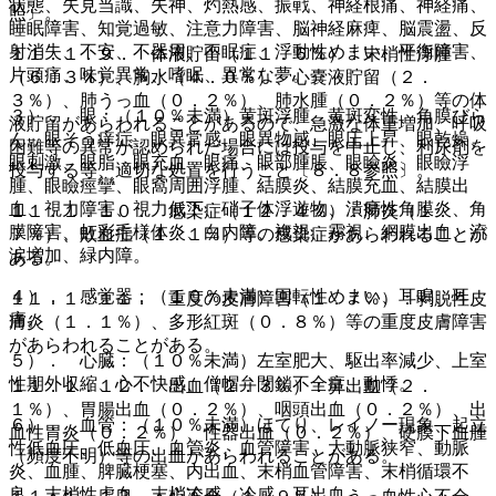
状態、失見当識、失神、灼熱感、振戦、神経根痛、神経痛、
照〕。
睡眠障害、知覚過敏、注意力障害、脳神経麻痺、脳震盪、反
射消失、不安、不器用、不眠症、浮動性めまい、平衡障害、
１１．１．９． 体液貯留（１１．６％）：末梢性浮腫
片頭痛、味覚異常、嗜眠、異常な夢。
（６．３％）、胸水（４．０％）、心嚢液貯留（２．
３％）、肺うっ血（０．２％）、肺水腫（０．２％）等の体
３）． 眼：（１０％未満）黄斑浮腫、黄斑変性、角膜びら
液貯留があらわれることがあるので、急激な体重増加、呼吸
ん、眼そう痒症、眼異常感、眼異物感、眼圧上昇、眼乾燥、
困難等の異常が認められた場合には投与を中止し、利尿剤を
眼刺激、眼脂、眼充血、眼痛、眼部腫脹、眼瞼炎、眼瞼浮
投与する等、適切な処置を行うこと〔８．８参照〕。
腫、眼瞼痙攣、眼窩周囲浮腫、結膜炎、結膜充血、結膜出
血、視力障害、視力低下、硝子体浮遊物、潰瘍性角膜炎、角
１１．１．１０． 感染症（１２．４％）：肺炎（１．
膜障害、虹彩毛様体炎、白内障、複視、霧視、網膜出血、流
７％）、敗血症（１．１％）等の感染症があらわれることが
涙増加、緑内障。
ある。
４）． 感覚器：（１０％未満）回転性めまい、耳鳴、耳
１１．１．１１． 重度の皮膚障害（１．７％）：剥脱性皮
痛。
膚炎（１．１％）、多形紅斑（０．８％）等の重度皮膚障害
があらわれることがある。
５）． 心臓：（１０％未満）左室肥大、駆出率減少、上室
性期外収縮、心不快感、僧帽弁閉鎖不全症、動悸。
１１．１．１２． 出血（２．３％）：鼻出血（２．
１％）、胃腸出血（０．２％）、咽頭出血（０．２％）、出
６）． 血管：（１０％未満）ほてり、レイノー現象、起立
血性胃炎（０．２％）、性器出血（０．２％）、硬膜下血腫
性低血圧、低血圧、血管炎、血管障害、大動脈狭窄、動脈
（頻度不明）等の出血があらわれることがある。
炎、血腫、脾臓梗塞、内出血、末梢血管障害、末梢循環不
良、末梢性虚血、末梢冷感、冷感、耳出血。