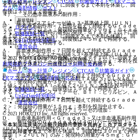
表・計算
レジメン
CTCAE
抗菌薬ガイド
ERマニュ
本剤を投与中止する。
ｅ１以下（＜３×ＵＬＮ）に回復するまで本剤を休薬し、回
アル
薬剤情報
ポスト
復後は３０ｍｇで再開する。
４）． その他非血液系の副作用：
新規登録
A． 肝トランスアミナーゼ値＞３×基準値上限［ＵＬＮ］
@． 非血液系副作用＜７日間を超えて持続するＧｒａｄｅ
ログイン
＜Ｇｒａｄｅ２以上＞；発現時の用量が３０ｍｇ：Ｇｒａｄ
２＞；４５ｍｇ投与時の最初の発現：Ｇｒａｄｅ１以下に回
監修医師一覧
ｅ１以下（＜３×ＵＬＮ）に回復するまで本剤を休薬し、回
復するまで本剤を休薬し、回復後は４５ｍｇで再開する。
UpToDate特別割引
復後は１５ｍｇで再開する。
運営会社
A． 非血液系副作用＜７日間を超えて持続するＧｒａｄｅ
B． 肝トランスアミナーゼ値＞３×基準値上限［ＵＬＮ］
２＞；４５ｍｇ投与時の再発：Ｇｒａｄｅ１以下に回復する
© 2021 HOKUTO Inc. All rights reserved.
＜Ｇｒａｄｅ２以上＞；発現時の用量が１５ｍｇ：本剤を投
まで本剤を休薬し、回復後は３０ｍｇで再開する。
利用規約
プライバシーポリシー
お問い合わせ
与中止する。
ホーム
表・計算
レジメン
CTCAE
抗菌薬ガイド
B． 非血液系副作用＜７日間を超えて持続するＧｒａｄｅ
ERマニュアル
薬剤情報
ポスト
C． 次の３つを満たす場合：@肝ＴＡ値≧３×ＵＬＮAＢｉ
２＞；発現時の用量が３０ｍｇ：Ｇｒａｄｅ１以下に回復す
ｌ値＞２×ＵＬＮBＡｌ−Ｐ値＜２×ＵＬＮ；本剤を投与中止
るまで本剤を休薬し、回復後は１５ｍｇで再開する。
監修医師一覧
する（ＴＡ：トランスアミナーゼ、Ｂｉｌ：ビリルビン、Ａ
UpToDate特別割引
ｌ−Ｐ：アルカリホスファターゼ）。
C． 非血液系副作用＜７日間を超えて持続するＧｒａｄｅ
運営会社
２＞；発現時の用量が１５ｍｇ：本剤を投与中止する。
２）． 膵炎／リパーゼ及びアミラーゼの増加：
© 2021 HOKUTO Inc. All rights reserved.
D． 非血液系副作用＜Ｇｒａｄｅ３＞又は非血液系副作用
@． 無症候性のＧｒａｄｅ３又は４のリパーゼ増加［＞２
＜Ｇｒａｄｅ４＞；発現時の用量が４５ｍｇ：Ｇｒａｄｅ１
※本製品は疾病の診断・治療・予防を目的としたプログラム
×ＵＬＮ］又は無症候性のＧｒａｄｅ３又は４のアミラーゼ
以下に回復するまで本剤を休薬し、回復後は３０ｍｇで再開
ではありません。
増加［＞２×ＵＬＮ］のみ；発現時の用量が４５ｍｇ：Ｇｒ
する。