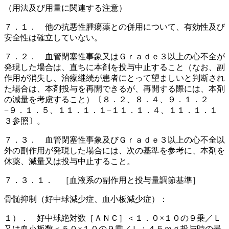
（用法及び用量に関連する注意）
７．１． 他の抗悪性腫瘍薬との併用について、有効性及び
安全性は確立していない。
７．２． 血管閉塞性事象又はＧｒａｄｅ３以上の心不全が
発現した場合は、直ちに本剤を投与中止すること（なお、副
作用が消失し、治療継続が患者にとって望ましいと判断され
た場合は、本剤投与を再開できるが、再開する際には、本剤
の減量を考慮すること）〔８．２、８．４、９．１．２
−９．１．５、１１．１．１−１１．１．４、１１．１．１
３参照〕。
７．３． 血管閉塞性事象及びＧｒａｄｅ３以上の心不全以
外の副作用が発現した場合には、次の基準を参考に、本剤を
休薬、減量又は投与中止すること。
７．３．１． ［血液系の副作用と投与量調節基準］
骨髄抑制（好中球減少症、血小板減少症）：
１）． 好中球絶対数［ＡＮＣ］＜１．０×１０の９乗／Ｌ
又は血小板数＜５０×１０の９乗／Ｌ；４５ｍｇ投与時の最