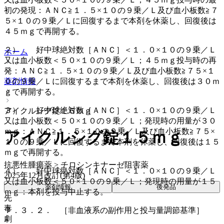
初の発現：ＡＮＣ≧１．５×１０の９乗／Ｌ及び血小板数≧７
５×１０の９乗／Ｌに回復するまで本剤を休薬し、回復後は
４５ｍｇで再開する。
２）． 好中球絶対数［ＡＮＣ］＜１．０×１０の９乗／Ｌ
ホーム
又は血小板数＜５０×１０の９乗／Ｌ；４５ｍｇ投与時の再
発：ＡＮＣ≧１．５×１０の９乗／Ｌ及び血小板数≧７５×１
０の９乗／Ｌに回復するまで本剤を休薬し、回復後は３０ｍ
薬剤情報
ｇで再開する。
３）． 好中球絶対数［ＡＮＣ］＜１．０×１０の９乗／Ｌ
アイクルシグ錠１５ｍｇ
又は血小板数＜５０×１０の９乗／Ｌ；発現時の用量が３０
ｍｇ：ＡＮＣ≧１．５×１０の９乗／Ｌ及び血小板数≧７５×
アイクルシグ錠１５ｍｇ
１０の９乗／Ｌに回復するまで本剤を休薬し、回復後は１５
ｍｇで再開する。
抗悪性腫瘍薬 > チロシンキナーゼ阻害薬
４）． 好中球絶対数［ＡＮＣ］＜１．０×１０の９乗／Ｌ
2025年12月改訂(第4版)
又は血小板数＜５０×１０の９乗／Ｌ；発現時の用量が１５
薬剤情報
後発品
ｍｇ：本剤を投与中止する。
先
毒
７．３．２． ［非血液系の副作用と投与量調節基準］
劇