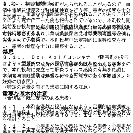
１−１１．１．４参照〕。
８．９． 腫瘍崩壊症候群があらわれることがあるので、血
清中電解質濃度及び腎機能検査を行う等、患者の状態を十分
１．３． 重篤な肝機能障害があらわれることがあり、肝不
に観察すること〔１１．１．１５参照〕。
全により死亡に至った例も報告されているので、本剤投与開
始前及び投与中は定期的に肝機能検査を行い、患者の状態を
８．１０． 眼乾燥、霧視、眼痛、結膜出血等の眼障害があ
十分に観察すること〔８．３、９．３肝機能障害患者の項、
らわれることがあり、網膜動脈閉塞により失明に至った例も
１１．１．７参照〕。
報告されているので、本剤投与中は定期的に眼科検査を行
い、患者の状態を十分に観察すること。
禁忌
８．１１． Ｂｃｒ−Ａｂｌチロシンキナーゼ阻害剤の投与
によりＢ型肝炎ウイルス再活性化があらわれることがあるの
２．１． 本剤の成分に対し過敏症の既往歴のある患者。
で、本剤投与に先立って肝炎ウイルス感染の有無を確認し、
２．２． 妊婦又は妊娠している可能性のある女性〔９．５
本剤投与前に適切な処置を行うこと〔９．１．６参照〕。
妊婦の項参照〕。
（特定の背景を有する患者に関する注意）
重要な基本的注意
（合併症・既往歴等のある患者）
８．１． 本剤を漫然と投与しないよう、定期的に血液検
９．１．１． 膵炎又はその既往歴のある患者：膵炎が悪化
査、骨髄検査、染色体検査等を行い、本剤の投与継続の要否
又は再発するおそれがある〔８．６、１１．１．８参照〕。
を検討すること。
９．１．２． 心疾患又はその既往歴のある患者：心疾患が
８．２． 重篤な血管閉塞性事象があらわれることがあるの
悪化又は再発するおそれがある〔７．２、８．４、１１．