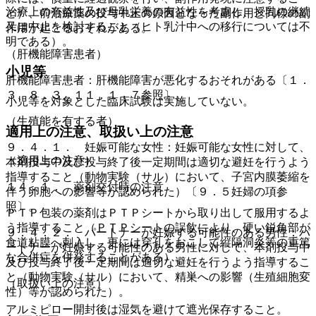
治療上の有益性及び母乳栄養の有益性を考慮し、授乳の継続
と）、前治療薬の投与中止の原因となった副作用と同様の副
又は中止を検討すること（ヒト乳汁中への移行については不
作用が起こるおそれがある。
明である）。
（肝機能障害患者）
小児等
肝機能障害患者：肝機能障害が悪化するおそれがある〔１．
３、８．３、１１．１．７参照〕。
小児等を対象とした臨床試験は実施していない。
（生殖能を有する者）
適用上の注意、取扱い上の注意
９．４．１． 妊娠可能な女性：妊娠可能な女性に対して、
（適用上の注意）
本剤投与中及び投与終了後一定期間は適切な避妊を行うよう
指導すること（動物実験（サル）において、子宮内膜萎縮を
１４．１． 薬剤交付時の注意
伴う卵胞への影響等が認められた）〔９．５妊婦の項参
照〕。
ＰＴＰ包装の薬剤はＰＴＰシートから取り出して服用するよ
う指導すること（ＰＴＰシートの誤飲により、硬い鋭角部が
９．４．２． パートナーが妊娠する可能性のある男性：パ
食道粘膜へ刺入し、更には穿孔をおこして縦隔洞炎等の重篤
ートナーが妊娠する可能性のある男性に対して、本剤投与中
な合併症を併発することがある）。
及び投与終了後一定期間は適切な避妊を行うよう指導するこ
と（動物実験（サル）において、精巣への影響（生殖細胞変
（取扱い上の注意）
性）等が認められた）。
アルミピロー開封後は湿気を避けて遮光保存すること。