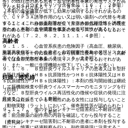
等）の既往歴のある患者：血管閉塞性事象の発現リスクが高
等）、セイヨウオトギリソウ含有食品〔１６．７．２参照〕
くなるおそれがある〔７．２、８．２、１１．１．１、１
［本剤の血中濃度が低下し効果が減弱するおそれがあるの
１．１．３参照〕。
で、ＣＹＰ３Ａ誘導作用のない又は弱い薬剤への代替を考慮
すること（これらの薬剤等がＣＹＰ３Ａの代謝活性を誘導す
９．１．４． 静脈血栓塞栓症（深部静脈血栓症等）の既往
るため、本剤の血中濃度を低下させる可能性がある）］。
歴のある患者：血管閉塞性事象の発現リスクが高くなるおそ
れがある〔７．２、８．２、１１．１．４参照〕。
高齢者
９．１．５． 心血管系疾患の危険因子（高血圧、糖尿病、
脂質異常症等）のある患者：血管閉塞性事象の発現リスクが
患者の状態を十分に観察しながら慎重に投与すること（高齢
高くなるおそれがある〔７．２、８．２参照〕。
者では血管閉塞性事象の発現リスクが高くなるおそれがあ
り、また、一般に生理機能が低下していることが多い）。
９．１．６． Ｂ型肝炎ウイルスキャリアの患者又はＢ型肝
炎既往感染者（ＨＢｓ抗原陰性かつＨＢｃ抗体陽性又はＨＢ
妊婦・授乳婦
ｓ抗原陰性かつＨＢｓ抗体陽性）：本剤の投与開始後は継続
して肝機能検査や肝炎ウイルスマーカーのモニタリングを行
（妊婦）
うなど、Ｂ型肝炎ウイルス再活性化の徴候や症状の発現に注
意すること〔８．１１参照〕。
妊婦又は妊娠している可能性のある女性には投与しないこと
（動物実験（ラット）において、催奇形性等が認められた）
９．１．７． 他のチロシンキナーゼ阻害剤に不耐容の患
〔２．２、９．４．１参照〕。
者：前治療薬の副作用の内容を確認してから投与すること
（チロシンキナーゼ阻害剤に不耐容の患者に本剤を投与する
（授乳婦）
際には、慎重に経過観察を行い、副作用発現に注意するこ