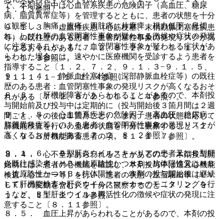
で、本剤投与中は心血管系疾患の危険因子（高血圧、糖尿
１．１３参照〕。
病、脂質異常症等）を管理するとともに、患者の状態を十分
に観察し、胸痛、腹痛、四肢痛、片麻痺、視力低下、息切
９．１．３． 虚血性疾患（心筋梗塞、末梢動脈閉塞性疾患
れ、しびれ等の血管閉塞性事象が疑われる徴候や症状の発現
等）の既往歴のある患者：血管閉塞性事象の発現リスクが高
に注意すること。また、血管閉塞性事象が疑われる症状があ
くなるおそれがある〔７．２、８．２、１１．１．１、１
らわれた場合には、速やかに医療機関を受診するよう患者を
１．１．３参照〕。
指導すること〔１．２、７．２、９．１．３−９．１．５、
９．１．４． 静脈血栓塞栓症（深部静脈血栓症等）の既往
１１．１．１−１１．１．４参照〕。
歴のある患者：血管閉塞性事象の発現リスクが高くなるおそ
８．３． 肝機能障害があらわれることがあるので、本剤投
れがある〔７．２、８．２、１１．１．４参照〕。
与開始前及び投与中は定期的に（投与開始後３箇月間は２週
９．１．５． 心血管系疾患の危険因子（高血圧、糖尿病、
間ごと、その後は１箇月ごと）、また、患者の状態に応じて
脂質異常症等）のある患者：血管閉塞性事象の発現リスクが
肝機能検査を行い、患者の状態を十分に観察すること〔１．
高くなるおそれがある〔７．２、８．２参照〕。
３、９．３肝機能障害患者の項、１１．１．７参照〕。
９．１．６． Ｂ型肝炎ウイルスキャリアの患者又はＢ型肝
８．４． 心不全があらわれることがあるので、本剤投与開
炎既往感染者（ＨＢｓ抗原陰性かつＨＢｃ抗体陽性又はＨＢ
始前には、患者の心機能を確認し、本剤投与中は適宜心機能
ｓ抗原陰性かつＨＢｓ抗体陽性）：本剤の投与開始後は継続
検査（心エコー等）を行い、患者の状態（左室駆出率（ＬＶ
して肝機能検査や肝炎ウイルスマーカーのモニタリングを行
ＥＦ）の変動を含む）を十分に観察すること〔７．２、９．
うなど、Ｂ型肝炎ウイルス再活性化の徴候や症状の発現に注
１．２、１１．１．１３参照〕。
意すること〔８．１１参照〕。
８．５． 血圧上昇があらわれることがあるので、本剤の投