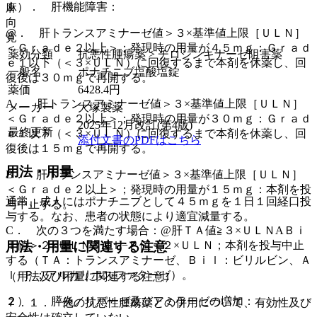
１）． 肝機能障害：
麻
向
@． 肝トランスアミナーゼ値＞３×基準値上限［ＵＬＮ］
覚
＜Ｇｒａｄｅ２以上＞；発現時の用量が４５ｍｇ：Ｇｒａｄ
薬効分類
抗悪性腫瘍薬 > チロシンキナーゼ阻害薬
ｅ１以下（＜３×ＵＬＮ）に回復するまで本剤を休薬し、回
一般名
ポナチニブ塩酸塩錠
復後は３０ｍｇで再開する。
薬価
6428.4
円
A． 肝トランスアミナーゼ値＞３×基準値上限［ＵＬＮ］
メーカー
大塚製薬
＜Ｇｒａｄｅ２以上＞；発現時の用量が３０ｍｇ：Ｇｒａｄ
2025年12月改訂(第4版)
最終更新
ｅ１以下（＜３×ＵＬＮ）に回復するまで本剤を休薬し、回
添付文書のPDFはこちら
復後は１５ｍｇで再開する。
用法・用量
B． 肝トランスアミナーゼ値＞３×基準値上限［ＵＬＮ］
＜Ｇｒａｄｅ２以上＞；発現時の用量が１５ｍｇ：本剤を投
通常、成人にはポナチニブとして４５ｍｇを１日１回経口投
与中止する。
与する。なお、患者の状態により適宜減量する。
C． 次の３つを満たす場合：@肝ＴＡ値≧３×ＵＬＮAＢｉ
ｌ値＞２×ＵＬＮBＡｌ−Ｐ値＜２×ＵＬＮ；本剤を投与中止
用法・用量に関連する注意
する（ＴＡ：トランスアミナーゼ、Ｂｉｌ：ビリルビン、Ａ
ｌ−Ｐ：アルカリホスファターゼ）。
（用法及び用量に関連する注意）
２）． 膵炎／リパーゼ及びアミラーゼの増加：
７．１． 他の抗悪性腫瘍薬との併用について、有効性及び