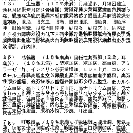
１３）． 生殖器：（１０％未満）月経過多、月経困難症、
３）． 眼：（１０％未満）黄斑浮腫、黄斑変性、角膜びら
頻発月経、無月経、骨盤痛、女性化乳房、精巣腫脹、精巣
ん、眼そう痒症、眼異常感、眼異物感、眼圧上昇、眼乾燥、
痛、乳頭痛、乳房炎症、乳房痛、不正子宮出血、膣出血、勃
眼刺激、眼脂、眼充血、眼痛、眼部腫脹、眼瞼炎、眼瞼浮
起不全。
腫、眼瞼痙攣、眼窩周囲浮腫、結膜炎、結膜充血、結膜出
１４）． 内分泌：（１０％未満）甲状腺機能亢進症、甲状
血、視力障害、視力低下、硝子体浮遊物、潰瘍性角膜炎、角
腺機能低下症、甲状腺炎、甲状腺腫、血中甲状腺刺激ホルモ
膜障害、虹彩毛様体炎、白内障、複視、霧視、網膜出血、流
ン増加。
涙増加、緑内障。
１５）． 代謝：（１０％以上）リパーゼ増加（２０．
４）． 感覚器：（１０％未満）回転性めまい、耳鳴、耳
２％）、（１０％未満）１型糖尿病、糖尿病、高血糖、アミ
痛。
ラーゼ上昇、インスリン必要量増加、ＬＤＨ上昇、コレステ
５）． 心臓：（１０％未満）左室肥大、駆出率減少、上室
ロール上昇、高脂血症、尿酸上昇、高尿酸血症、痛風、高カ
性期外収縮、心不快感、僧帽弁閉鎖不全症、動悸。
リウム血症、低カリウム血症、高カルシウム血症、低カルシ
ウム血症、高トリグリセリド血症、高ナトリウム血症、低ナ
６）． 血管：（１０％未満）ほてり、レイノー現象、起立
トリウム血症、高マグネシウム血症、低マグネシウム血症、
性低血圧、低血圧、血管炎、血管障害、大動脈狭窄、動脈
低血糖症、食欲減退、過小食、多飲症、脱水、低アルブミン
炎、血腫、脾臓梗塞、内出血、末梢血管障害、末梢循環不
血症、低リン酸血症、リン上昇、ＢＮＰ増加、（頻度不明）
良、末梢性虚血、末梢冷感、冷感、耳出血。
尿素上昇。
７）． 呼吸器：（１０％未満）呼吸困難、肺浸潤、無気
１６）． その他：（１０％以上）疲労、発熱、（１０％未
肺、咽喉乾燥、咽喉絞扼感、咽頭潰瘍、口腔咽頭痛、咳嗽、
満）ＣＲＰ上昇、インフルエンザ様疾患、ヘルニア、悪寒、