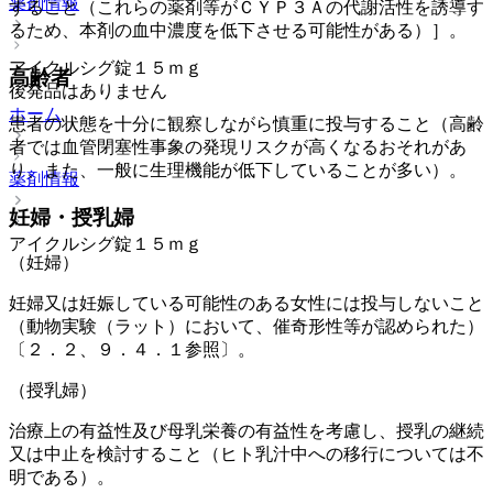
薬剤情報
すること（これらの薬剤等がＣＹＰ３Ａの代謝活性を誘導す
るため、本剤の血中濃度を低下させる可能性がある）］。
アイクルシグ錠１５ｍｇ
高齢者
後発品はありません
ホーム
患者の状態を十分に観察しながら慎重に投与すること（高齢
者では血管閉塞性事象の発現リスクが高くなるおそれがあ
り、また、一般に生理機能が低下していることが多い）。
薬剤情報
妊婦・授乳婦
アイクルシグ錠１５ｍｇ
（妊婦）
妊婦又は妊娠している可能性のある女性には投与しないこと
（動物実験（ラット）において、催奇形性等が認められた）
〔２．２、９．４．１参照〕。
（授乳婦）
治療上の有益性及び母乳栄養の有益性を考慮し、授乳の継続
又は中止を検討すること（ヒト乳汁中への移行については不
明である）。