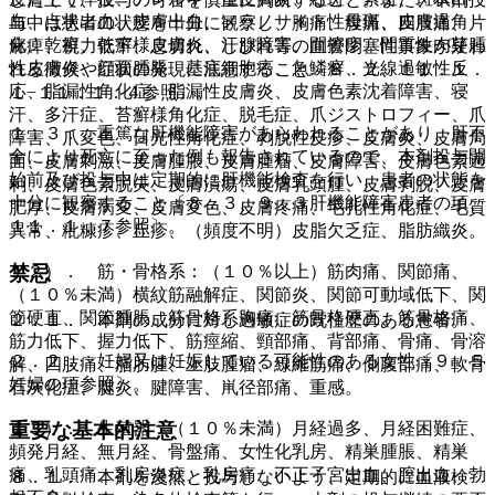
血、点状出血、皮膚出血、メラノサイト性母斑、皮膚過角
与中は患者の状態を十分に観察し、胸痛、腹痛、四肢痛、片
化、乾癬、乾癬様皮膚炎、汗腺障害、間擦疹、間質性肉芽腫
麻痺、視力低下、息切れ、しびれ等の血管閉塞性事象が疑わ
性皮膚炎、顔面腫脹、基底細胞癌、魚鱗癬、光線過敏性反
れる徴候や症状の発現に注意すること〔８．２、１１．１．
応、脂漏性角化症、脂漏性皮膚炎、皮膚色素沈着障害、寝
１−１１．１．４参照〕。
汗、多汗症、苔癬様角化症、脱毛症、爪ジストロフィー、爪
１．３． 重篤な肝機能障害があらわれることがあり、肝不
障害、爪変色、日光性角化症、剥脱性皮疹、皮膚炎、皮膚局
全により死亡に至った例も報告されているので、本剤投与開
面、皮膚刺激、皮膚腫脹、皮膚腫瘤、皮膚障害、皮膚色素過
始前及び投与中は定期的に肝機能検査を行い、患者の状態を
剰、皮膚色素脱失、皮膚潰瘍、皮膚乳頭腫、皮膚剥脱、皮膚
十分に観察すること〔８．３、９．３肝機能障害患者の項、
肥厚、皮膚病変、皮膚変色、皮膚疼痛、毛孔性角化症、毛質
１１．１．７参照〕。
異常、粃糠疹、丘疹、（頻度不明）皮脂欠乏症、脂肪織炎。
１２）． 筋・骨格系：（１０％以上）筋肉痛、関節痛、
禁忌
（１０％未満）横紋筋融解症、関節炎、関節可動域低下、関
節硬直、関節腫脹、筋骨格系胸痛、筋骨格硬直、筋骨格痛、
２．１． 本剤の成分に対し過敏症の既往歴のある患者。
筋力低下、握力低下、筋痙縮、頸部痛、背部痛、骨痛、骨溶
２．２． 妊婦又は妊娠している可能性のある女性〔９．５
解、四肢痛、脂肪腫、上肢腫瘤、線維筋痛、側腹部痛、軟骨
妊婦の項参照〕。
石灰化症、腱炎、腱障害、鼡径部痛、重感。
１３）． 生殖器：（１０％未満）月経過多、月経困難症、
重要な基本的注意
頻発月経、無月経、骨盤痛、女性化乳房、精巣腫脹、精巣
痛、乳頭痛、乳房炎症、乳房痛、不正子宮出血、膣出血、勃
８．１． 本剤を漫然と投与しないよう、定期的に血液検