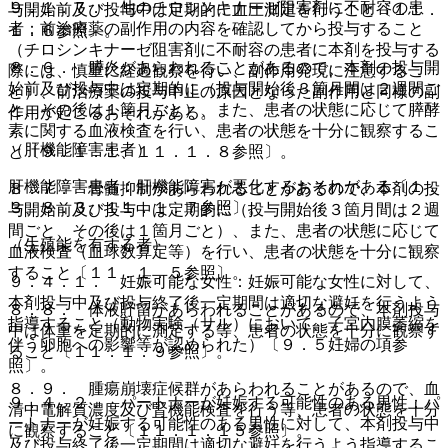
９．１．７． 他のチロシンキナーゼ阻害剤に不耐容の患
与開始前及び投与中は定期的に血圧測定を行うこと〔１１．
者：前治療薬の副作用の内容を確認してから投与すること
１．６参照〕。
（チロシンキナーゼ阻害剤に不耐容の患者に本剤を投与する
８．６． 膵炎があらわれることがあるので、本剤の投与開
際には、慎重に経過観察を行い、副作用発現に注意するこ
始前及び投与中は定期的に（投与開始後３箇月間は２週間ご
と）、前治療薬の投与中止の原因となった副作用と同様の副
と、その後は１箇月ごと）、また、患者の状態に応じて膵酵
作用が起こるおそれがある。
素に関する血液検査を行い、患者の状態を十分に観察するこ
（肝機能障害患者）
と〔９．１．１、１１．１．８参照〕。
肝機能障害患者：肝機能障害が悪化するおそれがある〔１．
８．７． 骨髄抑制があらわれることがあるので、本剤の投
３、８．３、１１．１．７参照〕。
与開始前及び投与中は定期的に（投与開始後３箇月間は２週
間ごと、その後は１箇月ごと）、また、患者の状態に応じて
（生殖能を有する者）
血液検査（血球数算定等）を行い、患者の状態を十分に観察
すること〔１１．１．５参照〕。
９．４．１． 妊娠可能な女性：妊娠可能な女性に対して、
本剤投与中及び投与終了後一定期間は適切な避妊を行うよう
８．８． 体液貯留があらわれることがあるので、本剤投与
指導すること（動物実験（サル）において、子宮内膜萎縮を
中は体重を定期的に測定する等、患者の状態を十分に観察す
伴う卵胞への影響等が認められた）〔９．５妊婦の項参
ること〔１１．１．９参照〕。
照〕。
８．９． 腫瘍崩壊症候群があらわれることがあるので、血
９．４．２． パートナーが妊娠する可能性のある男性：パ
清中電解質濃度及び腎機能検査を行う等、患者の状態を十分
ートナーが妊娠する可能性のある男性に対して、本剤投与中
に観察すること〔１１．１．１５参照〕。
及び投与終了後一定期間は適切な避妊を行うよう指導するこ