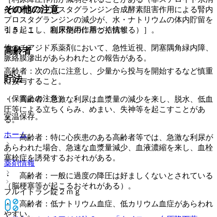
その他の注意
炎鎮痛剤のプロスタグランジン合成酵素阻害作用による腎内
プロスタグランジンの減少が、水・ナトリウムの体内貯留を
１５．１． 臨床使用に基づく情報
引き起こし、利尿剤の作用と拮抗する）］。
他のチアジド系薬剤において、急性近視、閉塞隅角緑内障、
高齢者
脈絡膜滲出があらわれたとの報告がある。
高齢者：次の点に注意し、少量から投与を開始するなど慎重
貯法
に投与すること。
（保管上の注意）
・ 高齢者：急激な利尿は血漿量の減少を来し、脱水、低血
圧等による立ちくらみ、めまい、失神等を起こすことがあ
室温保存。
る。
ホーム
・ 高齢者：特に心疾患のある高齢者等では、急激な利尿が
あらわれた場合、急速な血漿量減少、血液濃縮を来し、血栓
塞栓症を誘発するおそれがある。
薬剤情報
・ 高齢者：一般に過度の降圧は好ましくないとされている
（脳梗塞等が起こるおそれがある）。
フルイトラン錠２ｍｇ
・ 高齢者：低ナトリウム血症、低カリウム血症があらわれ
やすい。