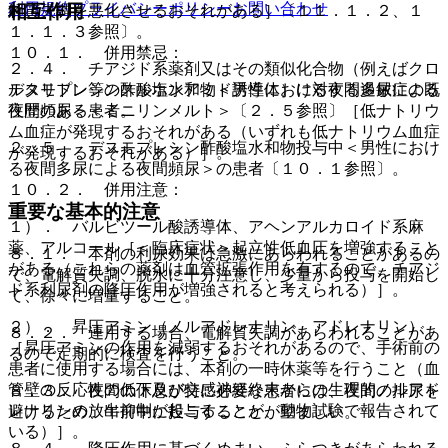
利用規約
プライバシーポリシー
お問い合わせ
相互作用
解質失調を悪化させるおそれがある］〔１１．１．２、１
１．１．３参照〕。
１０．１． 併用禁忌：
２．４． チアジド系薬剤又はその類似化合物（例えばクロ
デスモプレシン酢酸塩水和物＜男性における夜間多尿による
ルタリドン等のスルホンアミド誘導体）に対する過敏症の既
夜間頻尿＞＜ミニリンメルト＞〔２．５参照〕［低ナトリウ
往歴のある患者。
ム血症が発現するおそれがある（いずれも低ナトリウム血症
２．５． デスモプレシン酢酸塩水和物投与中＜男性におけ
が発現するおそれがある）］。
る夜間多尿による夜間頻尿＞の患者〔１０．１参照〕。
１０．２． 併用注意：
重要な基本的注意
１）． バルビツール酸誘導体、アヘンアルカロイド系麻
薬、アルコール［＜臨床症状＞起立性低血圧を増強すること
８．１． 本剤の利尿効果は急激にあらわれることがあるの
がある（これらの薬剤は血管拡張作用を有するので、チアジ
で、電解質失調、脱水に十分注意し、少量から投与を開始し
ド系利尿剤の降圧作用が増強されると考えられる）］。
て、徐々に増量すること。
２）． 昇圧アミン（ノルアドレナリン、アドレナリン）
８．２． 連用する場合、電解質失調があらわれることがあ
［昇圧アミンの作用を減弱するおそれがあるので、手術前の
るので定期的に検査を行うこと。
患者に使用する場合には、本剤の一時休薬等を行うこと（血
管壁の反応性の低下及び交感神経終末からの生理的ノルアド
８．３． 夜間の休息が特に必要な患者には、夜間の排尿を
レナリンの放出抑制が起こることが、動物試験で報告されて
避けるため、午前中に投与することが望ましい。
いる）］。