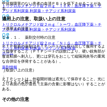
甲状腺障害のない患者の血清ＰＢＩを低下させることがあ
トリクロルメチアジド錠２ｍｇ「ＴＣＫ」
血圧降下薬 > チ
る。
アジド系利尿薬 利尿薬 > チアジド系利尿薬
適用上の注意、取扱い上の注意
トリクロルメチアジド錠２ｍｇ「トーワ」
血圧降下薬 > チ
（適用上の注意）
アジド系利尿薬 利尿薬 > チアジド系利尿薬
１４．１． 薬剤交付時の注意
トリクロルメチアジド錠２ｍｇ「ＮＩＧ」
血圧降下薬 > チ
ＰＴＰ包装の薬剤はＰＴＰシートから取り出して服用するよ
アジド系利尿薬 利尿薬 > チアジド系利尿薬
う指導すること（ＰＴＰシートの誤飲により、硬い鋭角部が
ホーム
食道粘膜へ刺入し、更には穿孔をおこして縦隔洞炎等の重篤
な合併症を併発することがある）。
薬剤情報
（取扱い上の注意）
ＰＴＰシートは、外箱開封後は遮光して保存すること。光に
フルイトラン錠２ｍｇ
より表面の色が退色（主薬の含量に影響はない）することが
ある。
その他の注意