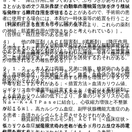
８．４． 降圧作用に基づくめまい、ふらつきがあらわれる
３）． ツボクラリン及びその類似作用物質（ツボクラリン
ことがあるので、高所作業、自動車の運転等危険を伴う機械
塩化物）［麻痺作用を増強することがあるので、手術前の患
を操作する際には注意させること。
者に使用する場合には、本剤の一時休薬等の処置を行うこと
（特定の背景を有する患者に関する注意）
（利尿剤による血清カリウム値の低下により、これらの薬剤
の神経・筋遮断作用が増強されると考えられている）］。
（合併症・既往歴等のある患者）
４）． 他の降圧剤（ＡＣＥ阻害剤、β遮断剤）［降圧作用
９．１．１． 重篤な冠動脈硬化症又は重篤な脳動脈硬化症
を増強するおそれがあるので、降圧剤の用量調節等に注意す
のある患者：急激な利尿があらわれた場合、急速な血漿量減
ること（作用機序が異なる降圧剤との併用により、降圧作用
少、血液濃縮を来し、血栓塞栓症を誘発するおそれがある。
が増強されるとの報告がある）］。
９．１．２． 本人又は両親、兄弟に痛風、糖尿病のある患
５）． ジギタリス剤（ジゴキシン、ジギトキシン）［＜臨
者：高尿酸血症、高血糖症を来し、痛風、血糖値の悪化や顕
床症状＞ジギタリスの心臓に対する作用を増強しジギタリス
性化のおそれがある。
中毒を起こすおそれがある；＜措置方法＞血清カリウム値、
ジギタリス血中濃度等に注意すること（チアジド系利尿剤に
９．１．３． 下痢、嘔吐のある患者：電解質失調を起こす
よる血清カリウム値の低下により、多量のジギタリスが心筋
おそれがある。
Ｎａ＋−Ｋ＋ＡＴＰａｓｅに結合し、心収縮力増強と不整脈
が起こる）］。
９．１．４． 高カルシウム血症、副甲状腺機能亢進症のあ
る患者：血清カルシウムを上昇させるおそれがある。
６）． 糖質副腎皮質ホルモン剤、ＡＣＴＨ［＜臨床症状＞
低カリウム血症が発現するおそれがある（共にカリウム排泄
９．１．５． 減塩療法時の患者：低ナトリウム血症等の電
作用を有する）］。