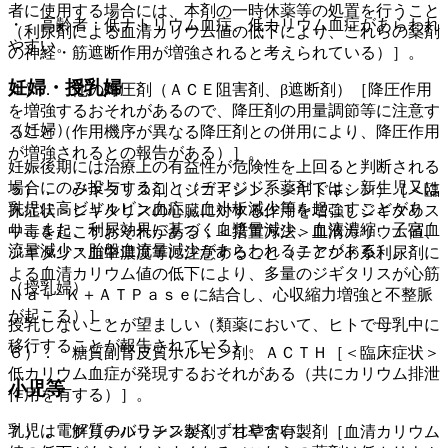
者に使用する場合には、本剤の一時休薬等の処置を行うこと
・ 高齢者：低ナトリウム血症、低カリウム血症があらわれ
（利尿剤による血清カリウム値の低下により、これらの薬剤
やすい。
の神経・筋遮断作用が増強されると考えられている）］。
妊婦・授乳婦
４）． 他の降圧剤（ＡＣＥ阻害剤、β遮断剤）［降圧作用
を増強するおそれがあるので、降圧剤の用量調節等に注意す
（妊婦）
ること（作用機序が異なる降圧剤との併用により、降圧作用
が増強されるとの報告がある）］。
妊娠後期には治療上の有益性が危険性を上回ると判断される
場合にのみ投与すること（チアジド系薬剤では、新生児又は
５）． ジギタリス剤（ジゴキシン、ジギトキシン）［＜臨
乳児に高ビリルビン血症、血小板減少等を起こすことがあ
床症状＞ジギタリスの心臓に対する作用を増強しジギタリス
り、また、利尿効果に基づく血漿量減少、血液濃縮、子宮血
中毒を起こすおそれがある；＜措置方法＞血清カリウム値、
流量減少・胎盤血流量減少があらわれることがある）。
ジギタリス血中濃度等に注意すること（チアジド系利尿剤に
よる血清カリウム値の低下により、多量のジギタリスが心筋
（授乳婦）
Ｎａ＋−Ｋ＋ＡＴＰａｓｅに結合し、心収縮力増強と不整脈
が起こる）］。
授乳しないことが望ましい（類薬において、ヒトで母乳中に
移行することが報告されている）。
６）． 糖質副腎皮質ホルモン剤、ＡＣＴＨ［＜臨床症状＞
低カリウム血症が発現するおそれがある（共にカリウム排泄
小児等
作用を有する）］。
乳児は電解質のバランスがくずれやすい。
７）． グリチルリチン製剤、甘草含有製剤［血清カリウム