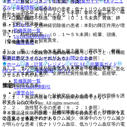
表・計算
レジメン
CTCAE
抗菌薬ガイド
ERマニュ
４）． 肝臓：（０．１％未満）肝炎。
アル
薬剤情報
ポスト
９．１．５． 減塩療法時の患者：低ナトリウム血症等の電
５）． 消化器：（０．１〜５％未満）食欲不振、悪心・嘔
解質失調を起こすおそれがある〔１１．１．２参照〕。
吐、口渇、腹部不快感、便秘、（０．１％未満）胃痛、膵
新規登録
炎、下痢、唾液腺炎。
ログイン
９．１．６． 交感神経切除後の患者：本剤の降圧作用が増
監修医師一覧
強される。
６）． 精神神経系：（０．１〜５％未満）眩暈、頭痛、
UpToDate特別割引
（０．１％未満）知覚異常。
（腎機能障害患者）
運営会社
７）． 眼：（０．１％未満）視力異常（霧視等）、黄視
９．２．１． 急性腎不全の患者：投与しないこと（腎機能
© 2021 HOKUTO Inc. All rights reserved.
症。
利用規約
プライバシーポリシー
お問い合わせ
を更に悪化させるおそれがある）〔２．２参照〕。
ホーム
表・計算
レジメン
CTCAE
抗菌薬ガイド
８）． その他：（０．１〜５％未満）倦怠感、動悸、
９．２．２． 重篤な腎障害のある患者：腎機能を更に悪化
ERマニュアル
薬剤情報
ポスト
（０．１％未満）鼻閉、全身性紅斑性狼瘡悪化、筋痙攣。
させるおそれがある。
監修医師一覧
禁忌
（肝機能障害患者）
UpToDate特別割引
運営会社
９．３．１． 進行した肝硬変症のある患者：肝性昏睡を誘
２．１． 無尿の患者［本剤の効果が期待できない］。
発することがある。
© 2021 HOKUTO Inc. All rights reserved.
２．２． 急性腎不全の患者〔９．２．１参照〕。
９．３．２． 肝疾患・肝機能障害のある患者：肝機能を更
※本製品は疾病の診断・治療・予防を目的としたプログラム
に悪化させるおそれがある。
２．３． 体液中のナトリウム減少、体液中のカリウム減少
ではありません。
が明らかな患者［低ナトリウム血症、低カリウム血症等の電