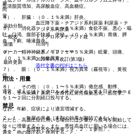
麻
血清脂質増加、高尿酸血症、高血糖症。
向
覚
４）． 肝臓：（０．１％未満）肝炎。
血圧降下薬 > チアジド系利尿薬 利尿薬 > チ
薬効分類
５）． 消化器：（０．１〜５％未満）食欲不振、悪心・嘔
アジド系利尿薬
吐、口渇、腹部不快感、便秘、（０．１％未満）胃痛、膵
一般名
トリクロルメチアジド錠
炎、下痢、唾液腺炎。
薬価
10.8
円
メーカー
シオノギファーマ
６）． 精神神経系：（０．１〜５％未満）眩暈、頭痛、
（０．１％未満）知覚異常。
2025年05月改訂(第3版)
最終更新
添付文書のPDFはこちら
７）． 眼：（０．１％未満）視力異常（霧視等）、黄視
症。
用法・用量
８）． その他：（０．１〜５％未満）倦怠感、動悸、
通常、成人にはトリクロルメチアジドとして１日２〜８ｍｇ
（０．１％未満）鼻閉、全身性紅斑性狼瘡悪化、筋痙攣。
を１〜２回に分割経口投与する。
禁忌
なお、年齢、症状により適宜増減する。
２．１． 無尿の患者［本剤の効果が期待できない］。
ただし、高血圧症に用いる場合には少量から投与を開始して
徐々に増量すること。また、悪性高血圧に用いる場合には、
２．２． 急性腎不全の患者〔９．２．１参照〕。
通常、他の降圧剤と併用すること。