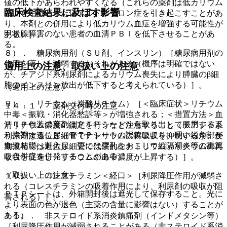
値の低下があらわれやすくなる（これらの薬剤は低カリウム
臨床検査結果に及ぼす影響
血症を主徴とした偽アルドステロン症を引き起こすことがあ
り、本剤との併用により低カリウム血症を増強する可能性が
甲状腺障害のない患者の血清ＰＢＩを低下させることがあ
ある）］。
る。
８）． 糖尿病用剤（ＳＵ剤、インスリン）［糖尿病用剤の
作用を著しく減弱するおそれがある（機序は明確ではない
適用上の注意、取扱い上の注意
が、チアジド系利尿剤によるカリウム喪失により膵臓のβ細
胞のインスリン放出が低下すると考えられている）］。
（適用上の注意）
９）． リチウム（炭酸リチウム）［＜臨床症状＞リチウム
１４．１． 薬剤交付時の注意
中毒＜振戦・消化器愁訴等＞が増強される；＜措置方法＞血
ＰＴＰ包装の薬剤はＰＴＰシートから取り出して服用するよ
清リチウム濃度の測定を行うなど注意すること（チアジド系
う指導すること（ＰＴＰシートの誤飲により、硬い鋭角部が
利尿剤は遠位尿細管でナトリウムの再吸収を抑制するが、長
食道粘膜へ刺入し、更には穿孔をおこして縦隔洞炎等の重篤
期投与では近位尿細管で代償的にナトリウム、リチウムの再
な合併症を併発することがある）。
吸収を促進し、リチウムの血中濃度が上昇する）］。
（取扱い上の注意）
１０）． コレスチラミン＜経口＞［利尿降圧作用が減弱さ
れる（コレスチラミンの吸着作用により、利尿剤の吸収が阻
ＰＴＰシートは、外箱開封後は遮光して保存すること。光に
害される）］。
より表面の色が退色（主薬の含量に影響はない）することが
ある。
１１）． 非ステロイド系消炎鎮痛剤（インドメタシン等）
［利尿降圧作用が減弱されることがある（非ステロイド系消