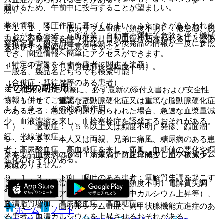
避けるため、午前中に投与することが望ましい。
照〕。
薬剤情報
８．４． 降圧作用に基づくめまい、ふらつきがあらわれる
１１．１．３． 低カリウム血症（頻度不明）：倦怠感、脱
ことがあるので、高所作業、自動車の運転等危険を伴う機械
力感、不整脈等を伴う低カリウム血症があらわれることがあ
薬剤写真、用法用量、効能効果や後発品の情報が一度に参照
を操作する際には注意させること。
る〔２．３参照〕。
でき、関連情報へ簡単にアクセスができます。
（特定の背景を有する患者に関する注意）
１１．１．４． 間質性肺炎（頻度不明）。
一般名、製品名どちらでも検索可能！
（合併症・既往歴等のある患者）
その他の副作用
※ ご使用いただく際に、必ず最新の添付文書および安全性
情報も併せてご確認下さい。
９．１．１． 重篤な冠動脈硬化症又は重篤な脳動脈硬化症
１１．２． その他の副作用
のある患者：急激な利尿があらわれた場合、急速な血漿量減
少、血液濃縮を来し、血栓塞栓症を誘発するおそれがある。
１）． 過敏症：（５％以上又は頻度不明）発疹、顔面潮
紅、光線過敏症。
９．１．２． 本人又は両親、兄弟に痛風、糖尿病のある患
者：高尿酸血症、高血糖症を来し、痛風、血糖値の悪化や顕
※本製品は疾病の診断・治療・予防を目的としたプログラム
２）． 血液：（０．１％未満）白血球減少、血小板減少、
性化のおそれがある。
ではありません。
紫斑。
９．１．３． 下痢、嘔吐のある患者：電解質失調を起こす
３）． 代謝異常：（５％以上又は頻度不明）電解質失調
おそれがある。
（低クロール性アルカローシス、血中カルシウム上昇等）、
血清脂質増加、高尿酸血症、高血糖症。
９．１．４． 高カルシウム血症、副甲状腺機能亢進症のあ
ホーム
ノート
る患者：血清カルシウムを上昇させるおそれがある。