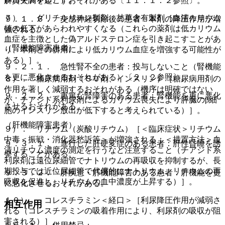
解質失調を起こすおそれがある〔１１．１．２参照〕。
７）． グリチルリチン製剤、甘草含有製剤［血清カリウム
９．１．６． 交感神経切除後の患者：本剤の降圧作用が増
値の低下があらわれやすくなる（これらの薬剤は低カリウム
強される。
血症を主徴とした偽アルドステロン症を引き起こすことがあ
（腎機能障害患者）
り、本剤との併用により低カリウム血症を増強する可能性が
ある）］。
９．２．１． 急性腎不全の患者：投与しないこと（腎機能
を更に悪化させるおそれがある）〔２．２参照〕。
８）． 糖尿病用剤（ＳＵ剤、インスリン）［糖尿病用剤の
作用を著しく減弱するおそれがある（機序は明確ではない
９．２．２． 重篤な腎障害のある患者：腎機能を更に悪化
が、チアジド系利尿剤によるカリウム喪失により膵臓のβ細
させるおそれがある。
胞のインスリン放出が低下すると考えられている）］。
（肝機能障害患者）
９）． リチウム（炭酸リチウム）［＜臨床症状＞リチウム
中毒＜振戦・消化器愁訴等＞が増強される；＜措置方法＞血
９．３．１． 進行した肝硬変症のある患者：肝性昏睡を誘
清リチウム濃度の測定を行うなど注意すること（チアジド系
発することがある。
利尿剤は遠位尿細管でナトリウムの再吸収を抑制するが、長
期投与では近位尿細管で代償的にナトリウム、リチウムの再
９．３．２． 肝疾患・肝機能障害のある患者：肝機能を更
吸収を促進し、リチウムの血中濃度が上昇する）］。
に悪化させるおそれがある。
１０）． コレスチラミン＜経口＞［利尿降圧作用が減弱さ
相互作用
れる（コレスチラミンの吸着作用により、利尿剤の吸収が阻
害される）］。