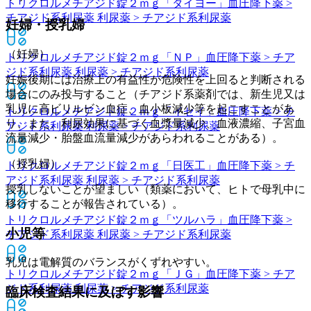
トリクロルメチアジド錠２ｍｇ「タイヨー」
血圧降下薬 >
チアジド系利尿薬 利尿薬 > チアジド系利尿薬
妊婦・授乳婦
（妊婦）
トリクロルメチアジド錠２ｍｇ「ＮＰ」
血圧降下薬 > チア
ジド系利尿薬 利尿薬 > チアジド系利尿薬
妊娠後期には治療上の有益性が危険性を上回ると判断される
場合にのみ投与すること（チアジド系薬剤では、新生児又は
乳児に高ビリルビン血症、血小板減少等を起こすことがあ
トリクロルメチアジド錠２ｍｇ「イセイ」
血圧降下薬 > チ
り、また、利尿効果に基づく血漿量減少、血液濃縮、子宮血
アジド系利尿薬 利尿薬 > チアジド系利尿薬
流量減少・胎盤血流量減少があらわれることがある）。
（授乳婦）
トリクロルメチアジド錠２ｍｇ「日医工」
血圧降下薬 > チ
アジド系利尿薬 利尿薬 > チアジド系利尿薬
授乳しないことが望ましい（類薬において、ヒトで母乳中に
移行することが報告されている）。
トリクロルメチアジド錠２ｍｇ「ツルハラ」
血圧降下薬 >
小児等
チアジド系利尿薬 利尿薬 > チアジド系利尿薬
乳児は電解質のバランスがくずれやすい。
トリクロルメチアジド錠２ｍｇ「ＪＧ」
血圧降下薬 > チア
ジド系利尿薬 利尿薬 > チアジド系利尿薬
臨床検査結果に及ぼす影響