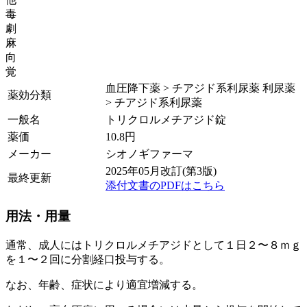
毒
劇
麻
向
覚
血圧降下薬 > チアジド系利尿薬 利尿薬
薬効分類
> チアジド系利尿薬
一般名
トリクロルメチアジド錠
薬価
10.8
円
メーカー
シオノギファーマ
2025年05月改訂(第3版)
最終更新
添付文書のPDFはこちら
用法・用量
通常、成人にはトリクロルメチアジドとして１日２〜８ｍｇ
を１〜２回に分割経口投与する。
なお、年齢、症状により適宜増減する。