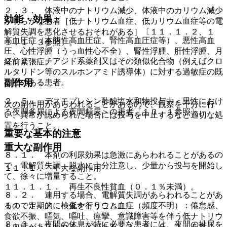
２．３． 体液中のナトリウム減少、体液中のカリウム減少
効能・効果
が明らかな患者［低ナトリウム血症、低カリウム血症等の電
解質失調を悪化させるおそれがある］〔１１．１．２、１
高血圧症（本態性高血圧症、腎性高血圧症等）、悪性高血
１．１．３参照〕。
圧、心性浮腫（うっ血性心不全）、腎性浮腫、肝性浮腫、月
２．４． チアジド系薬剤又はその類似化合物（例えばクロ
経前緊張症。
ルタリドン等のスルホンアミド誘導体）に対する過敏症の既
副作用
往歴のある患者。
２．５． デスモプレシン酢酸塩水和物投与中＜男性におけ
次の副作用があらわれることがあるので、観察を十分に行
る夜間多尿による夜間頻尿＞の患者〔１０．１参照〕。
い、異常が認められた場合には投与を中止するなど適切な処
置を行うこと。
重要な基本的注意
重大な副作用
８．１． 本剤の利尿効果は急激にあらわれることがあるの
で、電解質失調、脱水に十分注意し、少量から投与を開始し
１１．１． 重大な副作用
て、徐々に増量すること。
１１．１．１． 再生不良性貧血（０．１％未満）。
８．２． 連用する場合、電解質失調があらわれることがあ
るので定期的に検査を行うこと。
１１．１．２． 低ナトリウム血症（頻度不明）：倦怠感、
食欲不振、嘔気、嘔吐、痙攣、意識障害等を伴う低ナトリウ
８．３． 夜間の休息が特に必要な患者には、夜間の排尿を
ム血症があらわれることがある〔２．３、９．１．５参