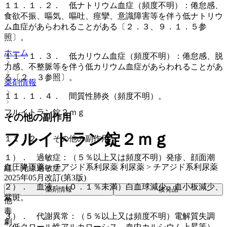
１１．１．２． 低ナトリウム血症（頻度不明）：倦怠感、
食欲不振、嘔気、嘔吐、痙攣、意識障害等を伴う低ナトリウ
ム血症があらわれることがある〔２．３、９．１．５参
照〕。
ホーム
１１．１．３． 低カリウム血症（頻度不明）：倦怠感、脱
力感、不整脈等を伴う低カリウム血症があらわれることがあ
る〔２．３参照〕。
薬剤情報
１１．１．４． 間質性肺炎（頻度不明）。
フルイトラン錠２ｍｇ
その他の副作用
フルイトラン錠２ｍｇ
１１．２． その他の副作用
１）． 過敏症：（５％以上又は頻度不明）発疹、顔面潮
血圧降下薬 > チアジド系利尿薬 利尿薬 > チアジド系利尿薬
紅、光線過敏症。
2025年05月改訂(第3版)
２）． 血液：（０．１％未満）白血球減少、血小板減少、
薬剤情報
後発品
紫斑。
他
毒
３）． 代謝異常：（５％以上又は頻度不明）電解質失調
劇
（低クロール性アルカローシス、血中カルシウム上昇等）、