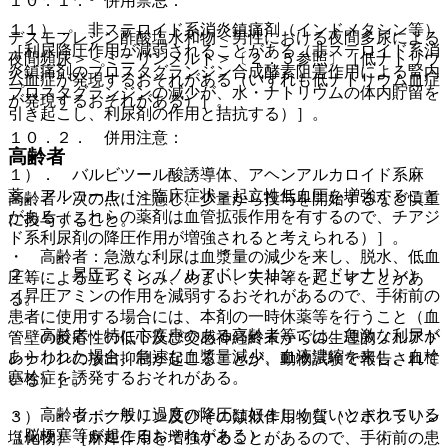
１０．１． 併用禁忌：
１１）． 非ステロイド系消炎鎮痛剤（インドメタシン等）
デスモプレシン酢酸塩水和物＜男性における夜間多尿による
［利尿降圧作用が減弱されることがある（非ステロイド系消
夜間頻尿＞＜ミニリンメルト＞〔２．５参照〕［低ナトリウ
炎鎮痛剤のプロスタグランジン合成酵素阻害作用による腎内
ム血症が発現するおそれがある（いずれも低ナトリウム血症
プロスタグランジンの減少が、水・ナトリウムの体内貯留を
が発現するおそれがある）］。
引き起こし、利尿剤の作用と拮抗する）］。
１０．２． 併用注意：
高齢者
１）． バルビツール酸誘導体、アヘンアルカロイド系麻
薬、アルコール［＜臨床症状＞起立性低血圧を増強すること
高齢者：次の点に注意し、少量から投与を開始するなど慎重
がある（これらの薬剤は血管拡張作用を有するので、チアジ
に投与すること。
ド系利尿剤の降圧作用が増強されると考えられる）］。
・ 高齢者：急激な利尿は血漿量の減少を来し、脱水、低血
２）． 昇圧アミン（ノルアドレナリン、アドレナリン）
圧等による立ちくらみ、めまい、失神等を起こすことがあ
［昇圧アミンの作用を減弱するおそれがあるので、手術前の
る。
患者に使用する場合には、本剤の一時休薬等を行うこと（血
・ 高齢者：特に心疾患のある高齢者等では、急激な利尿が
管壁の反応性の低下及び交感神経終末からの生理的ノルアド
あらわれた場合、急速な血漿量減少、血液濃縮を来し、血栓
レナリンの放出抑制が起こることが、動物試験で報告されて
塞栓症を誘発するおそれがある。
いる）］。
・ 高齢者：一般に過度の降圧は好ましくないとされている
３）． ツボクラリン及びその類似作用物質（ツボクラリン
（脳梗塞等が起こるおそれがある）。
塩化物）［麻痺作用を増強することがあるので、手術前の患